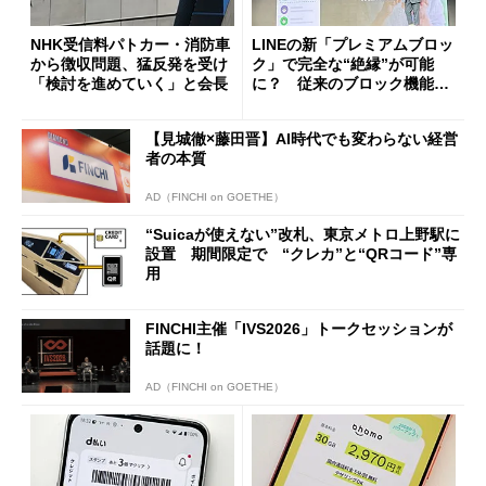
NHK受信料パトカー・消防車
LINEの新「プレミアムブロッ
から徴収問題、猛反発を受け
ク」で完全な“絶縁”が可能
「検討を進めていく」と会長
に？ 従来のブロック機能と
の決定的な違い
【見城徹×藤田晋】AI時代でも変わらない経営
者の本質
AD（FINCHI on GOETHE）
“Suicaが使えない”改札、東京メトロ上野駅に
設置 期間限定で “クレカ”と“QRコード”専
用
FINCHI主催「IVS2026」トークセッションが
話題に！
AD（FINCHI on GOETHE）