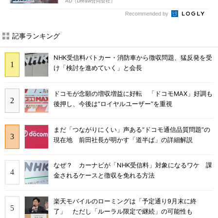
AD（Dreaw合同会社）
Recommended by
記事ランキング
NHK受信料パトカー・消防車から徴収問題、猛反発を受
け「検討を進めていく」と会長
ドコモが念願の増収増益に好転 「ドコモMAX」好調も
後押し、今後は“ロイヤルユーザー”を重視
まだ「つながりにくい」声ある“ドコモ通信品質問題”の
現在地 前田社長が明かす「道半ば」の詳細解説
なぜ？ カーナビが「NHK受信料」対象になるワケ 課
金されるケースと徴収を免れる方法
楽天モバイルのローミングは「予定通り9月末に終
了」 ただし「ルーラル限定で継続」の可能性も