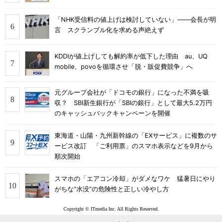
「NHK受信料の値上げは検討していない」――会長が明
言 スクランブル化を求める声絶えず
KDDIが値上げしても解約率が低下した理由 au、UQ
mobile、povoを循環させ「脱・販促費競争」へ
元グループ会社が「ドコモの銀行」になった不満を吸
収？ SBI新生銀行が「SBIの銀行」として最大5.2万円
のキャッシュバックキャンペーンを開催
東海道・山陽・九州新幹線の「EXサービス」に複数のサ
ービス改訂 「ご利用票」のスマホ表示などを9月から
順次開始
スマホの「エアコン冷却」がダメなワケ 猛暑日にやり
がちな“水没”の危険性と正しい冷やし方
Copyright © ITmedia Inc. All Rights Reserved.