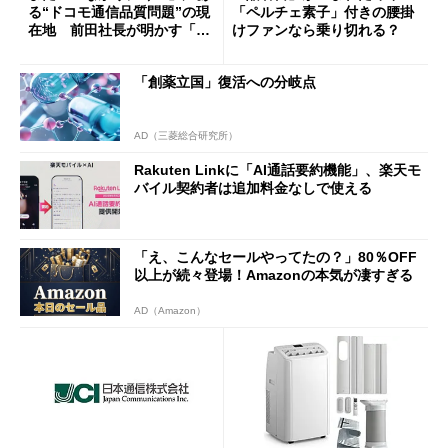
る“ドコモ通信品質問題”の現
「ペルチェ素子」付きの腰掛
在地 前田社長が明かす「道
けファンなら乗り切れる？
半ば」の詳細解説
「創薬立国」復活への分岐点
AD（三菱総合研究所）
Rakuten Linkに「AI通話要約機能」、楽天モ
バイル契約者は追加料金なしで使える
「え、こんなセールやってたの？」80％OFF
以上が続々登場！Amazonの本気が凄すぎる
AD（Amazon）