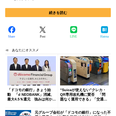
続きを読む
Share
Post
LINE
Hatena
あなたにオススメ
「ドコモの銀行」きょう始
“Suicaが使えない”クレカ・
動 「d NEOBANK」消滅、
QR専用改札機に賛否 「問
最大4.5％還元 強みは何か解
題なく運用できる」「交通系I
説
Cの方がスムーズ」
元グループ会社が「ドコモの銀行」になった不