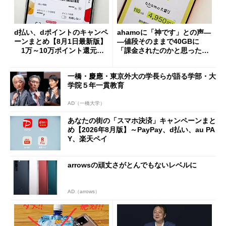
d払い、dポイントのキャンペ
ahamoに「神です」との声―
ーンまとめ【8月1日最新版】
―値段そのままで40GBに
1万～10万ポイント還元の
「課金されたのかと思った」
施策がめじろ押し
と戸惑いも
一橋・慶應・東京外大の学長らが語る学部・大
学院５年一貫教育
AD（一橋大学）
あなたの街の「スマホ決済」キャンペーンまと
め【2026年8月版】～PayPay、d払い、au PA
Y、楽天ペイ
arrowsの頑丈さがとんでもないレベルに
AD（arrows）