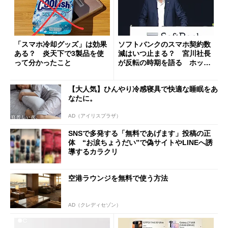
「スマホ冷却グッズ」は効果
ソフトバンクのスマホ契約数
ある？ 炎天下で3製品を使
減はいつ止まる？ 宮川社長
って分かったこと
が反転の時期を語る ホッピ
ング対策は「真剣にやりすぎ
た」
【大人気】ひんやり冷感寝具で快適な睡眠をあ
なたに。
AD（アイリスプラザ）
SNSで多発する「無料であげます」投稿の正
体 “お涙ちょうだい”で偽サイトやLINEへ誘
導するカラクリ
空港ラウンジを無料で使う方法
AD（クレディセゾン）