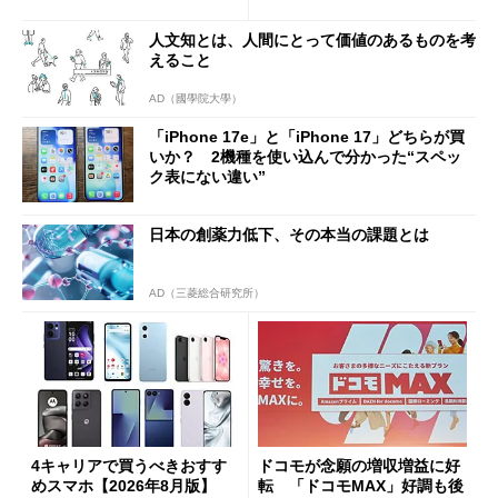
1分購入」を実現？
人文知とは、人間にとって価値のあるものを考
えること
AD（國學院大學）
「iPhone 17e」と「iPhone 17」どちらが買
いか？ 2機種を使い込んで分かった“スペッ
ク表にない違い”
日本の創薬力低下、その本当の課題とは
AD（三菱総合研究所）
4キャリアで買うべきおすす
ドコモが念願の増収増益に好
めスマホ【2026年8月版】
転 「ドコモMAX」好調も後