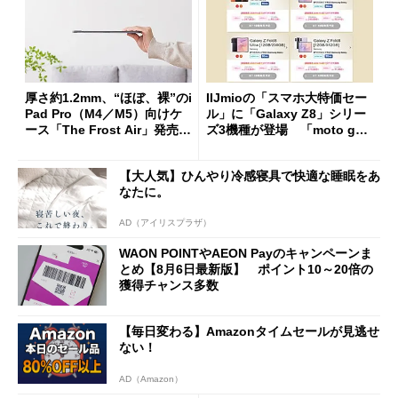
厚さ約1.2mm、“ほぼ、裸”のi
IIJmioの「スマホ大特価セー
Pad Pro（M4／M5）向けケ
ル」に「Galaxy Z8」シリー
ース「The Frost Air」発売
ズ3機種が登場 「moto g37
ケースフィニットから
j」や「OPPO Find X9 Ultr
a」も
【大人気】ひんやり冷感寝具で快適な睡眠をあ
なたに。
AD（アイリスプラザ）
WAON POINTやAEON Payのキャンペーンま
とめ【8月6日最新版】 ポイント10～20倍の
獲得チャンス多数
【毎日変わる】Amazonタイムセールが見逃せ
ない！
AD（Amazon）