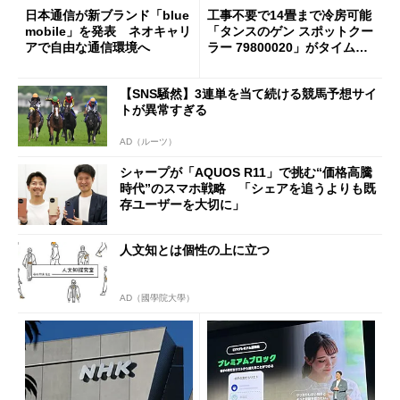
日本通信が新ブランド「blue
工事不要で14畳まで冷房可能
mobile」を発表 ネオキャリ
「タンスのゲン スポットクー
アで自由な通信環境へ
ラー 79800020」がタイムセ
ールで10％オフの5万3999円
に
【SNS騒然】3連単を当て続ける競馬予想サイ
トが異常すぎる
AD（ルーツ）
シャープが「AQUOS R11」で挑む“価格高騰
時代”のスマホ戦略 「シェアを追うよりも既
存ユーザーを大切に」
人文知とは個性の上に立つ
AD（國學院大學）