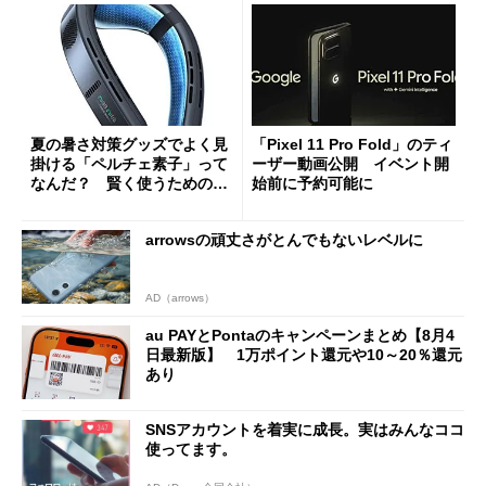
夏の暑さ対策グッズでよく見
「Pixel 11 Pro Fold」のティ
掛ける「ペルチェ素子」って
ーザー動画公開 イベント開
なんだ？ 賢く使うための注
始前に予約可能に
意点も
arrowsの頑丈さがとんでもないレベルに
AD（arrows）
au PAYとPontaのキャンペーンまとめ【8月4
日最新版】 1万ポイント還元や10～20％還元
あり
SNSアカウントを着実に成長。実はみんなココ
使ってます。