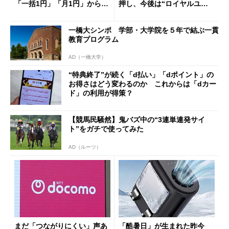
「一括1円」「月1円」からお
押し、今後は“ロイヤルユー
得なiPhone／Pixel／Galaxy
ザー”を重視
まで
一橋大シンポ 学部・大学院を５年で結ぶ一貫
教育プログラム
AD（一橋大学）
“特典終了”が続く「d払い」「dポイント」の
お得さはどう変わるのか これからは「dカー
ド」の利用が得策？
【競馬民騒然】鬼バズ中の“3連単連発サイ
ト”をガチで使ってみた
AD（ルーツ）
まだ「つながりにくい」声あ
「酷暑日」が生まれた昨今