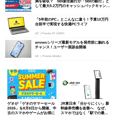
満を吸収？ SBI新生銀行が「SBIの銀行」と
して最大5.2万円のキャッシュバックキャンペ
ーンを開催
「5年前のPC」とこんなに違う！予算10万円
台前半で実現する快適PCライフ
AD（ITmedia PC USER）
arrowsシリーズ最新モデルを発売前に触れる
チャンス！ユーザー座談会開催
AD（ ITmedia Mobile）
ゲオが「ゲオのサマーセール
JR東日本「分かりにくい」新
2026」を8月8日から開催、中
幹線券売機を改善へ なぜ、
古のスマホやゲームがお得に
スマホではなく「駅での最短