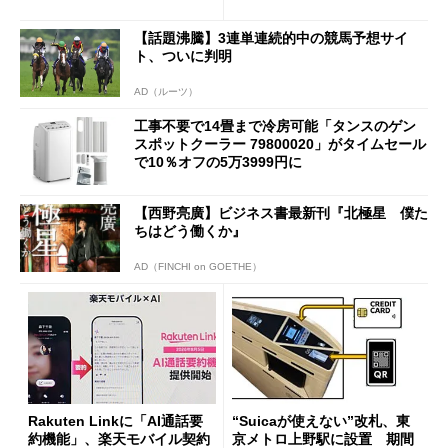
も既存ユーザーを大切に」
【話題沸騰】3連単連続的中の競馬予想サイ
ト、ついに判明
AD（ルーツ）
工事不要で14畳まで冷房可能「タンスのゲン
スポットクーラー 79800020」がタイムセール
で10％オフの5万3999円に
【西野亮廣】ビジネス書最新刊『北極星 僕た
ちはどう働くか』
AD（FINCHI on GOETHE）
Rakuten Linkに「AI通話要
“Suicaが使えない”改札、東
約機能」、楽天モバイル契約
京メトロ上野駅に設置 期間