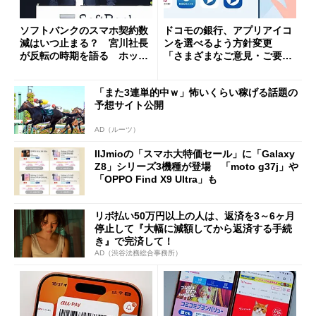
ソフトバンクのスマホ契約数
ドコモの銀行、アプリアイコ
減はいつ止まる？ 宮川社長
ンを選べるよう方針変更
が反転の時期を語る ホッピ
「さまざまなご意見・ご要望
ング対策は「真剣にやりすぎ
を踏まえ」
た」
「また3連単的中ｗ」怖いくらい稼げる話題の
予想サイト公開
AD（ルーツ）
IIJmioの「スマホ大特価セール」に「Galaxy
Z8」シリーズ3機種が登場 「moto g37j」や
「OPPO Find X9 Ultra」も
リボ払い50万円以上の人は、返済を3～6ヶ月
停止して『大幅に減額してから返済する手続
き』で完済して！
AD（渋谷法務総合事務所）