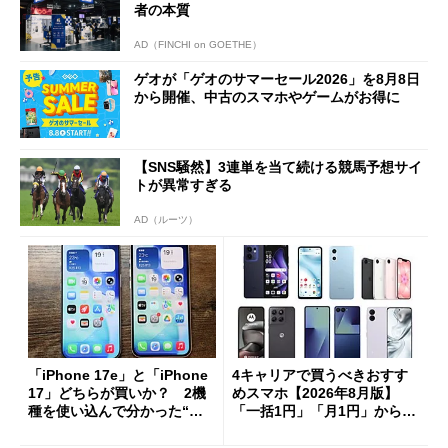
者の本質
AD（FINCHI on GOETHE）
ゲオが「ゲオのサマーセール2026」を8月8日
から開催、中古のスマホやゲームがお得に
【SNS騒然】3連単を当て続ける競馬予想サイ
トが異常すぎる
AD（ルーツ）
「iPhone 17e」と「iPhone
4キャリアで買うべきおすす
17」どちらが買いか？ 2機
めスマホ【2026年8月版】
種を使い込んで分かった“ス
「一括1円」「月1円」からお
ペック表にない違い”
得なiPhone／Pixel／Galaxy
まで