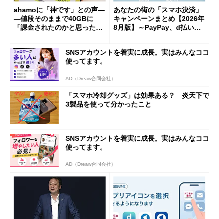
ahamoに「神です」との声―
あなたの街の「スマホ決済」
―値段そのままで40GBに
キャンペーンまとめ【2026年
「課金されたのかと思った」
8月版】～PayPay、d払い、a
と戸惑いも
u PAY、楽天ペイ
SNSアカウントを着実に成長。実はみんなココ
使ってます。
AD（Dreaw合同会社）
「スマホ冷却グッズ」は効果ある？ 炎天下で
3製品を使って分かったこと
SNSアカウントを着実に成長。実はみんなココ
使ってます。
AD（Dreaw合同会社）