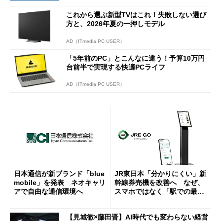
これから選ぶ新型TVはこれ！失敗しない選び
方と、2026年夏の一押しモデル
AD（ITmedia PC USER）
「5年前のPC」とこんなに違う！予算10万円
台前半で実現する快適PCライフ
AD（ITmedia PC USER）
日本通信が新ブランド「blue
JR東日本「分かりにくい」新
mobile」を発表 ネオキャリ
幹線券売機を改善へ なぜ、
アで自由な通信環境へ
スマホではなく「駅での最短
1分購入」を実現？
【見城徹×藤田晋】AI時代でも変わらない経営