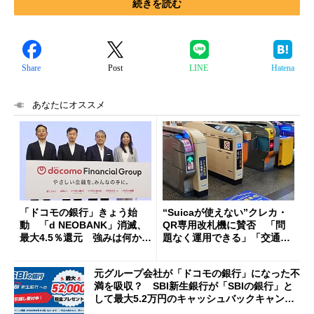
続きを読む
Share
Post
LINE
Hatena
あなたにオススメ
「ドコモの銀行」きょう始
“Suicaが使えない”クレカ・
動 「d NEOBANK」消滅、
QR専用改札機に賛否 「問
最大4.5％還元 強みは何か解
題なく運用できる」「交通系I
説
Cの方がスムーズ」
元グループ会社が「ドコモの銀行」になった不
満を吸収？ SBI新生銀行が「SBIの銀行」と
して最大5.2万円のキャッシュバックキャンペ
ーンを開催