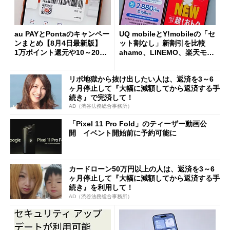
au PAYとPontaのキャンペー
UQ mobileとY!mobileの「セ
ンまとめ【8月4日最新版】
ット割なし」新割引を比較
1万ポイント還元や10～20％
ahamo、LINEMO、楽天モバ
還元あり
イルよりもお得？
リボ地獄から抜け出したい人は、返済を3～6
ヶ月停止して『大幅に減額してから返済する手
続き』で完済して！
AD（渋谷法務総合事務所）
「Pixel 11 Pro Fold」のティーザー動画公
開 イベント開始前に予約可能に
カードローン50万円以上の人は、返済を3～6
ヶ月停止して『大幅に減額してから返済する手
続き』を利用して！
AD（渋谷法務総合事務所）