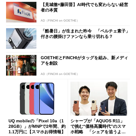
【見城徹×藤田晋】AI時代でも変わらない経営
者の本質
AD（FINCHI on GOETHE）
「酷暑日」が生まれた昨今 「ペルチェ素子」
付きの腰掛けファンなら乗り切れる？
GOETHEとFINCHIがタッグを組み、新メディ
アを創設
AD（FINCHI on GOETHE）
UQ mobileの「Pixel 10a（1
シャープが「AQUOS R11」
28GB）」がMNPで2年間、約
で挑む“価格高騰時代”のスマ
1.1万円に【スマホお得情報】
ホ戦略 「シェアを追うより