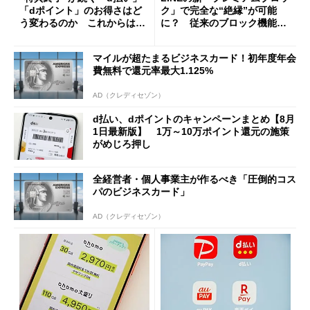
「dポイント」のお得さはど
ク」で完全な“絶縁”が可能
う変わるのか これからは
に？ 従来のブロック機能と
「dカード」の利用が得策？
の決定的な違い
マイルが超たまるビジネスカード！初年度年会
費無料で還元率最大1.125%
AD（クレディセゾン）
d払い、dポイントのキャンペーンまとめ【8月
1日最新版】 1万～10万ポイント還元の施策
がめじろ押し
全経営者・個人事業主が作るべき「圧倒的コス
パのビジネスカード」
AD（クレディセゾン）