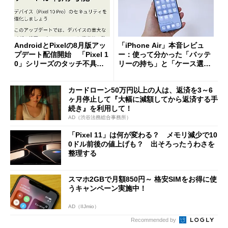
AndroidとPixelの8月版アッ
「iPhone Air」本音レビュ
プデート配信開始 「Pixel 1
ー：使って分かった「バッテ
0」シリーズのタッチ不具合
リーの持ち」と「ケース選
修正やGPU性能改善なども
び」の悩ましさ
カードローン50万円以上の人は、返済を3～6
ヶ月停止して『大幅に減額してから返済する手
続き』を利用して！
AD（渋谷法務総合事務所）
「Pixel 11」は何が変わる？ メモリ減少で10
0ドル前後の値上げも？ 出そろったうわさを
整理する
スマホ2GBで月額850円～ 格安SIMをお得に使
うキャンペーン実施中！
AD（IIJmio）
Recommended by