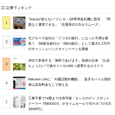
記事ランキング
“Suicaが使えない”クレカ・QR専用改札機に賛否 「問
題なく運用できる」「交通系ICの方がスムーズ」
元グループ会社が「ドコモの銀行」になった不満を吸
収？ SBI新生銀行が「SBIの銀行」として最大5.2万円
のキャッシュバックキャンペーンを開催
SNSで多発する「無料であげます」投稿の正体 “お涙
ちょうだい”で偽サイトやLINEへ誘導するカラクリ
Rakuten Linkに「AI通話要約機能」、楽天モバイル契約
者は追加料金なしで使える
工事不要で14畳まで冷房可能「タンスのゲン スポット
クーラー 79800020」がタイムセールで10％オフの5万
3999円に