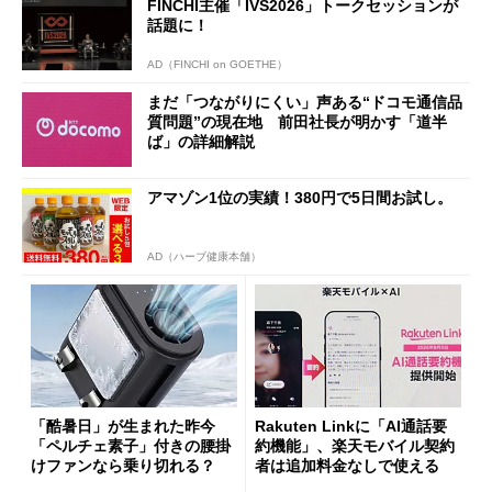
FINCHI主催「IVS2026」トークセッションが
話題に！
AD（FINCHI on GOETHE）
まだ「つながりにくい」声ある“ドコモ通信品
質問題”の現在地 前田社長が明かす「道半
ば」の詳細解説
アマゾン1位の実績！380円で5日間お試し。
AD（ハーブ健康本舗）
「酷暑日」が生まれた昨今
Rakuten Linkに「AI通話要
「ペルチェ素子」付きの腰掛
約機能」、楽天モバイル契約
けファンなら乗り切れる？
者は追加料金なしで使える