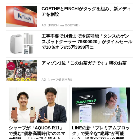
GOETHEとFINCHIがタッグを組み、新メディ
アを創設
AD（FINCHI on GOETHE）
工事不要で14畳まで冷房可能「タンスのゲン
スポットクーラー 79800020」がタイムセール
で10％オフの5万3999円に
アマゾン1位「このお茶ガチです」噂のお茶
AD（ハーブ健康本舗）
シャープが「AQUOS R11」
LINEの新「プレミアムブロッ
で挑む“価格高騰時代”のスマ
ク」で完全な“絶縁”が可能
ホ戦略 「シェアを追うより
に？ 従来のブロック機能と