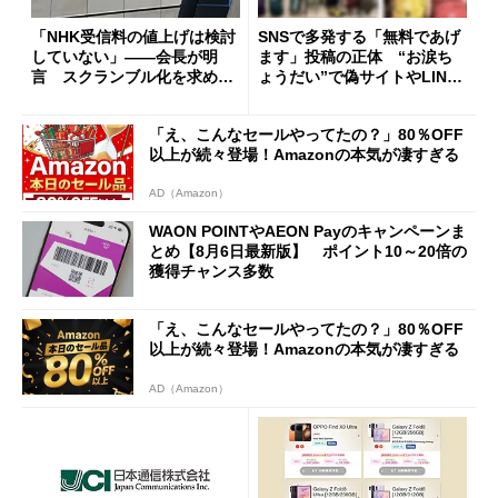
「NHK受信料の値上げは検討
SNSで多発する「無料であげ
していない」――会長が明
ます」投稿の正体 “お涙ち
言 スクランブル化を求める
ょうだい”で偽サイトやLINE
声絶えず
へ誘導するカラクリ
「え、こんなセールやってたの？」80％OFF
以上が続々登場！Amazonの本気が凄すぎる
AD（Amazon）
WAON POINTやAEON Payのキャンペーンま
とめ【8月6日最新版】 ポイント10～20倍の
獲得チャンス多数
「え、こんなセールやってたの？」80％OFF
以上が続々登場！Amazonの本気が凄すぎる
AD（Amazon）