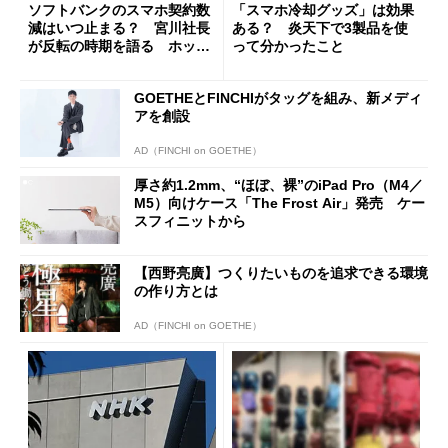
ソフトバンクのスマホ契約数
「スマホ冷却グッズ」は効果
減はいつ止まる？ 宮川社長
ある？ 炎天下で3製品を使
が反転の時期を語る ホッピ
って分かったこと
ング対策は「真剣にやりすぎ
た」
GOETHEとFINCHIがタッグを組み、新メディ
アを創設
AD（FINCHI on GOETHE）
厚さ約1.2mm、“ほぼ、裸”のiPad Pro（M4／
M5）向けケース「The Frost Air」発売 ケー
スフィニットから
【西野亮廣】つくりたいものを追求できる環境
の作り方とは
AD（FINCHI on GOETHE）