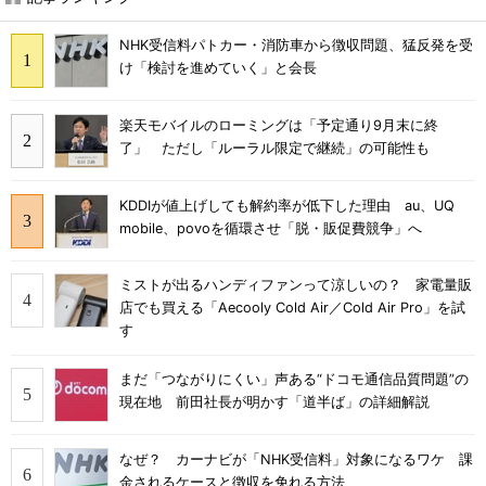
NHK受信料パトカー・消防車から徴収問題、猛反発を受
け「検討を進めていく」と会長
楽天モバイルのローミングは「予定通り9月末に終
了」 ただし「ルーラル限定で継続」の可能性も
KDDIが値上げしても解約率が低下した理由 au、UQ
mobile、povoを循環させ「脱・販促費競争」へ
ミストが出るハンディファンって涼しいの？ 家電量販
店でも買える「Aecooly Cold Air／Cold Air Pro」を試
す
まだ「つながりにくい」声ある“ドコモ通信品質問題”の
現在地 前田社長が明かす「道半ば」の詳細解説
なぜ？ カーナビが「NHK受信料」対象になるワケ 課
金されるケースと徴収を免れる方法