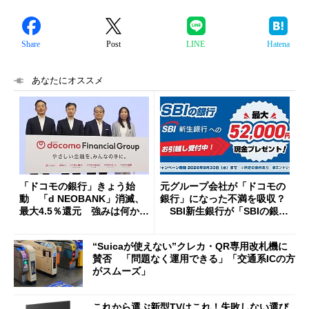
Share
Post
LINE
Hatena
あなたにオススメ
「ドコモの銀行」きょう始
元グループ会社が「ドコモの
動 「d NEOBANK」消滅、
銀行」になった不満を吸収？
最大4.5％還元 強みは何か解
SBI新生銀行が「SBIの銀
説
行」として最大5.2万円のキャ
ッシュバックキャンペーンを
“Suicaが使えない”クレカ・QR専用改札機に
開催
賛否 「問題なく運用できる」「交通系ICの方
がスムーズ」
これから選ぶ新型TVはこれ！失敗しない選び