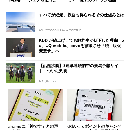
も既存ユーザーを大切に」
の決定的な違い
すべてが絶景、収益も得られるその仕組みとは
AD（COCO VILLA on GOETHE）
KDDIが値上げしても解約率が低下した理由 a
u、UQ mobile、povoを循環させ「脱・販促
費競争」へ
【話題沸騰】3連単連続的中の競馬予想サイ
ト、ついに判明
AD（ルーツ）
ahamoに「神です」との声―
d払い、dポイントのキャンペ