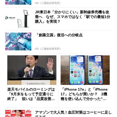
AD（三菱総合研究所）
JR東日本「分かりにくい」新幹線券売機を改
善へ なぜ、スマホではなく「駅での最短1分
購入」を実現？
「創薬立国」復活への分岐点
AD（三菱総合研究所）
楽天モバイルのローミングは
「iPhone 17e」と「iPhone
「9月末をもって予定通りに
17」どちらが買いか？ 2機
終了」 狙いは「品質改善」
種を使い込んで分かった“ス
ただし「ルーラル限定で期
ペック表にない違い”
限を切った新契約」の可能性
アマゾンで大人気！血圧対策はコーヒーに足し
も
てみて