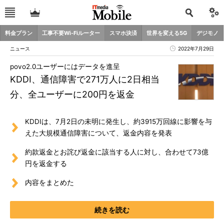
料金プラン
工事不要Wi-Fiルーター
スマホ決済
世界を変える5G
デジモノ
ニュース
2022年7月29日
povo2.0ユーザーにはデータを進呈
KDDI、通信障害で271万人に2日相当
分、全ユーザーに200円を返金
KDDIは、7月2日の未明に発生し、約3915万回線に影響を与
えた大規模通信障害について、返金内容を発表
約款返金とお詫び返金に該当する人に対し、合わせて73億
円を返金する
内容をまとめた
続きを読む