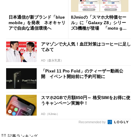
日本通信が新ブランド「blue
IIJmioの「スマホ大特価セー
mobile」を発表 ネオキャリ
ル」に「Galaxy Z8」シリー
アで自由な通信環境へ
ズ3機種が登場 「moto g37
j」や「OPPO Find X9 Ultr
a」も
アマゾンで大人気！血圧対策はコーヒーに足し
てみて
AD（森永乳業）
「Pixel 11 Pro Fold」のティーザー動画公
開 イベント開始前に予約可能に
スマホ2GBで月額850円～ 格安SIMをお得に使
うキャンペーン実施中！
AD（IIJmio）
Recommended by
記事ランキング