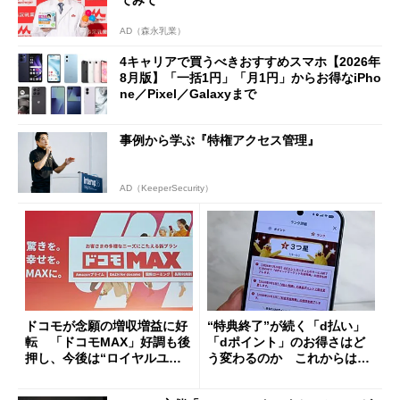
AD（森永乳業）
4キャリアで買うべきおすすめスマホ【2026年
8月版】「一括1円」「月1円」からお得なiPho
ne／Pixel／Galaxyまで
事例から学ぶ『特権アクセス管理』
AD（KeeperSecurity）
ドコモが念願の増収増益に好
“特典終了”が続く「d払い」
転 「ドコモMAX」好調も後
「dポイント」のお得さはど
押し、今後は“ロイヤルユー
う変わるのか これからは
ザー”を重視
「dカード」の利用が得策？