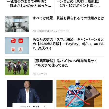
―値段そのままで40GBに
ーンまとめ【8月1日最新版】
「課金されたのかと思った」
1万～10万ポイント還元の
と戸惑いも
施策がめじろ押し
すべてが絶景、収益も得られるその仕組みとは
AD（COCO VILLA on GOETHE）
あなたの街の「スマホ決済」キャンペーンまと
め【2026年8月版】～PayPay、d払い、au PA
Y、楽天ペイ
【競馬民騒然】鬼バズ中の“3連単連発サイ
ト”をガチで使ってみた
AD（ルーツ）