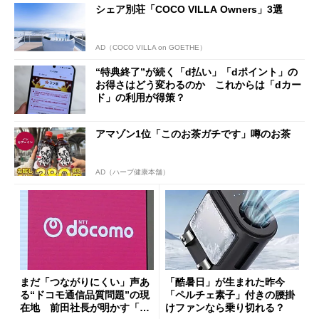
シェア別荘「COCO VILLA Owners」3選
AD（COCO VILLA on GOETHE）
“特典終了”が続く「d払い」「dポイント」の
お得さはどう変わるのか これからは「dカー
ド」の利用が得策？
アマゾン1位「このお茶ガチです」噂のお茶
AD（ハーブ健康本舗）
まだ「つながりにくい」声あ
「酷暑日」が生まれた昨今
る“ドコモ通信品質問題”の現
「ペルチェ素子」付きの腰掛
在地 前田社長が明かす「道
けファンなら乗り切れる？