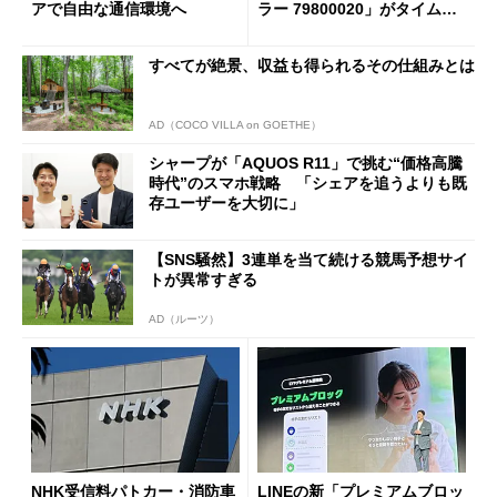
アで自由な通信環境へ
ラー 79800020」がタイムセ
ールで10％オフの5万3999円
に
すべてが絶景、収益も得られるその仕組みとは
AD（COCO VILLA on GOETHE）
シャープが「AQUOS R11」で挑む“価格高騰
時代”のスマホ戦略 「シェアを追うよりも既
存ユーザーを大切に」
【SNS騒然】3連単を当て続ける競馬予想サイ
トが異常すぎる
AD（ルーツ）
NHK受信料パトカー・消防車
LINEの新「プレミアムブロッ