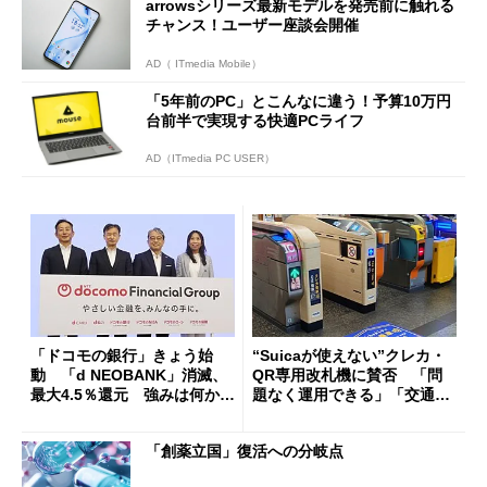
arrowsシリーズ最新モデルを発売前に触れる
チャンス！ユーザー座談会開催
AD（ ITmedia Mobile）
「5年前のPC」とこんなに違う！予算10万円
台前半で実現する快適PCライフ
AD（ITmedia PC USER）
「ドコモの銀行」きょう始
“Suicaが使えない”クレカ・
動 「d NEOBANK」消滅、
QR専用改札機に賛否 「問
最大4.5％還元 強みは何か解
題なく運用できる」「交通系I
説
Cの方がスムーズ」
「創薬立国」復活への分岐点