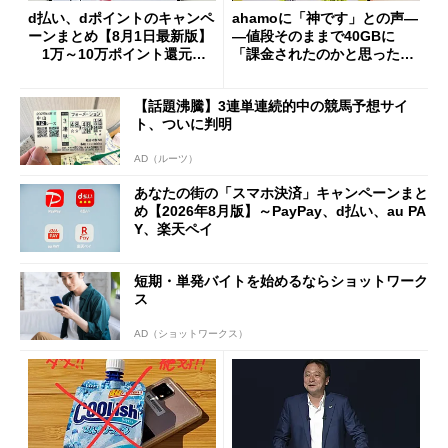
d払い、dポイントのキャンペ
ahamoに「神です」との声―
ーンまとめ【8月1日最新版】
―値段そのままで40GBに
1万～10万ポイント還元の
「課金されたのかと思った」
施策がめじろ押し
と戸惑いも
【話題沸騰】3連単連続的中の競馬予想サイ
ト、ついに判明
AD（ルーツ）
あなたの街の「スマホ決済」キャンペーンまと
め【2026年8月版】～PayPay、d払い、au PA
Y、楽天ペイ
短期・単発バイトを始めるならショットワーク
ス
AD（ショットワークス）