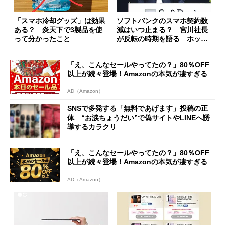
「スマホ冷却グッズ」は効果
ソフトバンクのスマホ契約数
ある？ 炎天下で3製品を使
減はいつ止まる？ 宮川社長
って分かったこと
が反転の時期を語る ホッピ
ング対策は「真剣にやりすぎ
た」
「え、こんなセールやってたの？」80％OFF
以上が続々登場！Amazonの本気が凄すぎる
AD（Amazon）
SNSで多発する「無料であげます」投稿の正
体 “お涙ちょうだい”で偽サイトやLINEへ誘
導するカラクリ
「え、こんなセールやってたの？」80％OFF
以上が続々登場！Amazonの本気が凄すぎる
AD（Amazon）