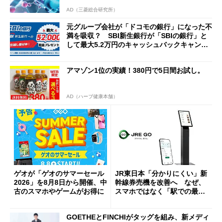
AD（三菱総合研究所）
元グループ会社が「ドコモの銀行」になった不
満を吸収？ SBI新生銀行が「SBIの銀行」と
して最大5.2万円のキャッシュバックキャンペ
ーンを開催
アマゾン1位の実績！380円で5日間お試し。
AD（ハーブ健康本舗）
ゲオが「ゲオのサマーセール
JR東日本「分かりにくい」新
2026」を8月8日から開催、中
幹線券売機を改善へ なぜ、
古のスマホやゲームがお得に
スマホではなく「駅での最短
1分購入」を実現？
GOETHEとFINCHIがタッグを組み、新メディ