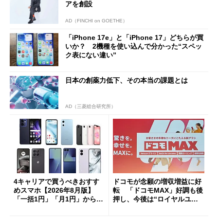
アを創設
AD（FINCHI on GOETHE）
「iPhone 17e」と「iPhone 17」どちらが買
いか？ 2機種を使い込んで分かった“スペッ
ク表にない違い”
日本の創薬力低下、その本当の課題とは
AD（三菱総合研究所）
4キャリアで買うべきおすす
ドコモが念願の増収増益に好
めスマホ【2026年8月版】
転 「ドコモMAX」好調も後
「一括1円」「月1円」からお
押し、今後は“ロイヤルユー
得なiPhone／Pixel／Galaxy
ザー”を重視
まで