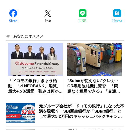
Share
Post
LINE
Hatena
あなたにオススメ
「ドコモの銀行」きょう始
“Suicaが使えない”クレカ・
動 「d NEOBANK」消滅、
QR専用改札機に賛否 「問
最大4.5％還元 強みは何か解
題なく運用できる」「交通系I
説
Cの方がスムーズ」
元グループ会社が「ドコモの銀行」になった不
満を吸収？ SBI新生銀行が「SBIの銀行」と
して最大5.2万円のキャッシュバックキャンペ
ーンを開催