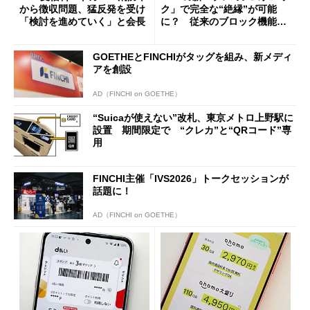
から徴収問題、猛反発を受け
ク」で完全な“絶縁”が可能
「検討を進めていく」と会長
に？ 従来のブロック機能と
の決定的な違い
GOETHEとFINCHIがタッグを組み、新メディ
アを創設
AD（FINCHI on GOETHE）
“Suicaが使えない”改札、東京メトロ上野駅に
設置 期間限定で “クレカ”と“QRコード”専
用
FINCHI主催「IVS2026」トークセッションが
話題に！
AD（FINCHI on GOETHE）