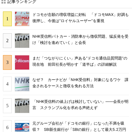
記事ランキング
ドコモが念願の増収増益に好転 「ドコモMAX」好調も
後押し、今後は“ロイヤルユーザー”を重視
NHK受信料パトカー・消防車から徴収問題、猛反発を受
け「検討を進めていく」と会長
まだ「つながりにくい」声ある“ドコモ通信品質問題”の
現在地 前田社長が明かす「道半ば」の詳細解説
なぜ？ カーナビが「NHK受信料」対象になるワケ 課
金されるケースと徴収を免れる方法
「NHK受信料の値上げは検討していない」――会長が明
言 スクランブル化を求める声絶えず
元グループ会社が「ドコモの銀行」になった不満を吸
収？ SBI新生銀行が「SBIの銀行」として最大5.2万円