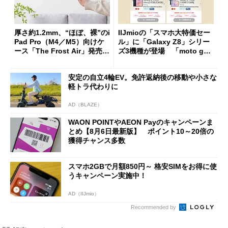
厚さ約1.2mm、“ほぼ、裸”のi
IIJmioの「スマホ大特価セー
Pad Pro（M4／M5）向けケ
ル」に「Galaxy Z8」シリー
ース「The Frost Air」発売
ズ3機種が登場 「moto g37
ケースフィニットから
j」や「OPPO Find X9 Ultr
a」も
安定の自立4輪EV。免許返納後の移動や小さな
軽トラ代わりに
AD（BLAZE）
WAON POINTやAEON Payのキャンペーンま
とめ【8月6日最新版】 ポイント10～20倍の
獲得チャンス多数
スマホ2GBで月額850円～ 格安SIMをお得に使
うキャンペーン実施中！
AD（IIJmio）
Recommended by