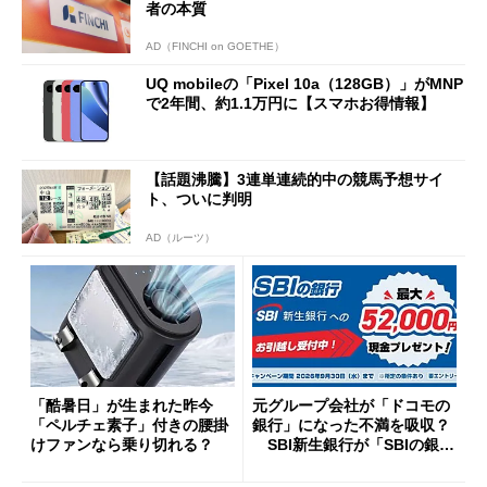
者の本質
AD（FINCHI on GOETHE）
UQ mobileの「Pixel 10a（128GB）」がMNP
で2年間、約1.1万円に【スマホお得情報】
【話題沸騰】3連単連続的中の競馬予想サイ
ト、ついに判明
AD（ルーツ）
「酷暑日」が生まれた昨今
元グループ会社が「ドコモの
「ペルチェ素子」付きの腰掛
銀行」になった不満を吸収？
けファンなら乗り切れる？
SBI新生銀行が「SBIの銀
行」として最大5.2万円のキャ
ッシュバックキャンペーンを