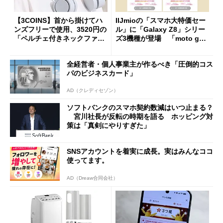
【3COINS】首から掛けてハ
IIJmioの「スマホ大特価セー
ンズフリーで使用、3520円の
ル」に「Galaxy Z8」シリー
「ペルチェ付きネックファ
ズ3機種が登場 「moto g37
ン」
j」や「OPPO Find X9 Ultr
a」も
全経営者・個人事業主が作るべき「圧倒的コス
パのビジネスカード」
AD（クレディセゾン）
ソフトバンクのスマホ契約数減はいつ止まる？
宮川社長が反転の時期を語る ホッピング対
策は「真剣にやりすぎた」
SNSアカウントを着実に成長。実はみんなココ
使ってます。
AD（Dreaw合同会社）