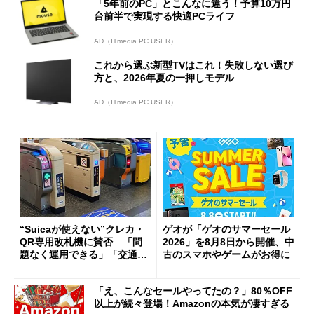
「5年前のPC」とこんなに違う！予算10万円
台前半で実現する快適PCライフ
AD（ITmedia PC USER）
これから選ぶ新型TVはこれ！失敗しない選び
方と、2026年夏の一押しモデル
AD（ITmedia PC USER）
“Suicaが使えない”クレカ・
ゲオが「ゲオのサマーセール
QR専用改札機に賛否 「問
2026」を8月8日から開催、中
題なく運用できる」「交通系I
古のスマホやゲームがお得に
Cの方がスムーズ」
「え、こんなセールやってたの？」80％OFF
以上が続々登場！Amazonの本気が凄すぎる