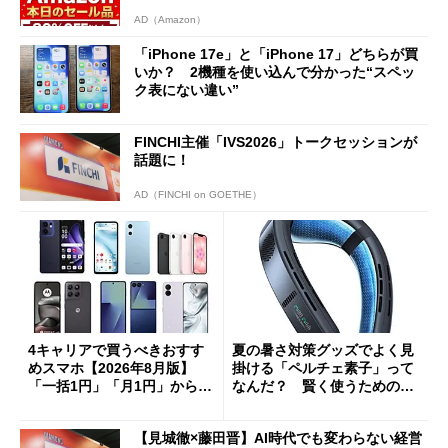
AD（Amazon）
「iPhone 17e」と「iPhone 17」どちらが買
いか？ 2機種を使い込んで分かった“スペッ
ク表にない違い”
FINCHI主催「IVS2026」トークセッションが
話題に！
AD（FINCHI on GOETHE）
4キャリアで買うべきおすす
夏の暑さ対策グッズでよく見
めスマホ【2026年8月版】
掛ける「ペルチェ素子」って
「一括1円」「月1円」からお
なんだ？ 賢く使うための注
得なiPhone／Pixel／Galaxy
意点も
まで
【見城徹×藤田晋】AI時代でも変わらない経営