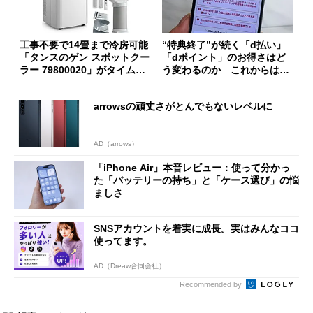
工事不要で14畳まで冷房可能
“特典終了”が続く「d払い」
「タンスのゲン スポットクー
「dポイント」のお得さはど
ラー 79800020」がタイムセ
う変わるのか これからは
ールで10％オフの5万3999円
「dカード」の利用が得策？
に
arrowsの頑丈さがとんでもないレベルに
AD（arrows）
「iPhone Air」本音レビュー：使って分かっ
た「バッテリーの持ち」と「ケース選び」の悩
ましさ
SNSアカウントを着実に成長。実はみんなココ
使ってます。
AD（Dreaw合同会社）
Recommended by