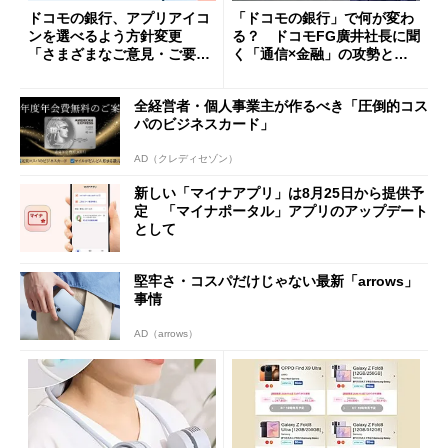
ドコモの銀行、アプリアイコ
「ドコモの銀行」で何が変わ
ンを選べるよう方針変更
る？ ドコモFG廣井社長に聞
「さまざまなご意見・ご要望
く「通信×金融」の攻勢とグ
を踏まえ」
ループ戦略
全経営者・個人事業主が作るべき「圧倒的コス
パのビジネスカード」
AD（クレディセゾン）
新しい「マイナアプリ」は8月25日から提供予
定 「マイナポータル」アプリのアップデート
として
堅牢さ・コスパだけじゃない最新「arrows」
事情
AD（arrows）