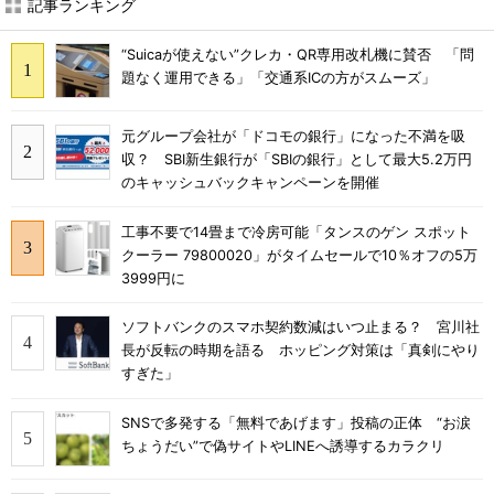
記事ランキング
“Suicaが使えない”クレカ・QR専用改札機に賛否 「問
題なく運用できる」「交通系ICの方がスムーズ」
元グループ会社が「ドコモの銀行」になった不満を吸
収？ SBI新生銀行が「SBIの銀行」として最大5.2万円
のキャッシュバックキャンペーンを開催
工事不要で14畳まで冷房可能「タンスのゲン スポット
クーラー 79800020」がタイムセールで10％オフの5万
3999円に
ソフトバンクのスマホ契約数減はいつ止まる？ 宮川社
長が反転の時期を語る ホッピング対策は「真剣にやり
すぎた」
SNSで多発する「無料であげます」投稿の正体 “お涙
ちょうだい”で偽サイトやLINEへ誘導するカラクリ