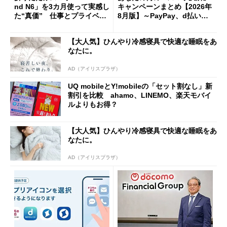
nd N6」を3カ月使って実感し
キャンペーンまとめ【2026年
た“真価” 仕事とプライベー
8月版】～PayPay、d払い、a
トで大活躍
u PAY、楽天ペイ
【大人気】ひんやり冷感寝具で快適な睡眠をあ
なたに。
AD（アイリスプラザ）
UQ mobileとY!mobileの「セット割なし」新
割引を比較 ahamo、LINEMO、楽天モバイ
ルよりもお得？
【大人気】ひんやり冷感寝具で快適な睡眠をあ
なたに。
AD（アイリスプラザ）