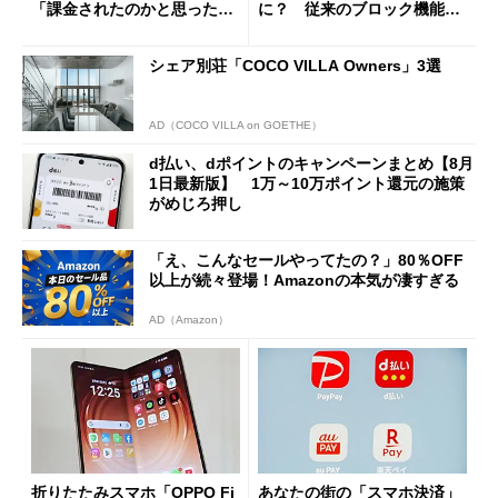
「課金されたのかと思った」
に？ 従来のブロック機能と
と戸惑いも
の決定的な違い
シェア別荘「COCO VILLA Owners」3選
AD（COCO VILLA on GOETHE）
d払い、dポイントのキャンペーンまとめ【8月
1日最新版】 1万～10万ポイント還元の施策
がめじろ押し
「え、こんなセールやってたの？」80％OFF
以上が続々登場！Amazonの本気が凄すぎる
AD（Amazon）
折りたたみスマホ「OPPO Fi
あなたの街の「スマホ決済」