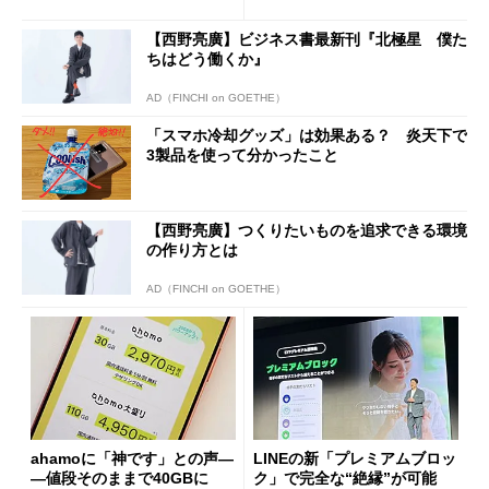
も既存ユーザーを大切に」
Wi-Fi「00000JAPAN」も開
放
【西野亮廣】ビジネス書最新刊『北極星 僕た
ちはどう働くか』
AD（FINCHI on GOETHE）
「スマホ冷却グッズ」は効果ある？ 炎天下で
3製品を使って分かったこと
【西野亮廣】つくりたいものを追求できる環境
の作り方とは
AD（FINCHI on GOETHE）
ahamoに「神です」との声―
LINEの新「プレミアムブロッ
―値段そのままで40GBに
ク」で完全な“絶縁”が可能