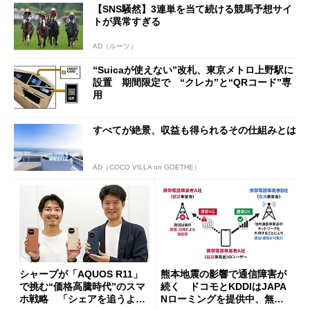
【SNS騒然】3連単を当て続ける競馬予想サイ
開催
トが異常すぎる
AD（ルーツ）
“Suicaが使えない”改札、東京メトロ上野駅に
設置 期間限定で “クレカ”と“QRコード”専
用
すべてが絶景、収益も得られるその仕組みとは
AD（COCO VILLA on GOETHE）
シャープが「AQUOS R11」
熊本地震の影響で通信障害が
で挑む“価格高騰時代”のスマ
続く ドコモとKDDIはJAPA
ホ戦略 「シェアを追うより
Nローミングを提供中、無料