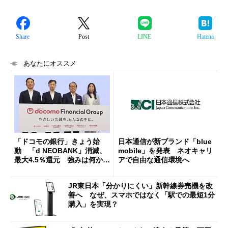
Share
Post
LINE
Hatena
あなたにオススメ
「ドコモの銀行」きょう始
日本通信が新ブランド「blue
動 「d NEOBANK」消滅、
mobile」を発表 ネオキャリ
最大4.5％還元 強みは何か解
アで自由な通信環境へ
説
JR東日本「分かりにくい」新幹線券売機を改
善へ なぜ、スマホではなく「駅での最短1分
購入」を実現？