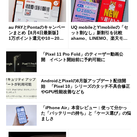
au PAYとPontaのキャンペー
UQ mobileとY!mobileの「セ
ンまとめ【8月4日最新版】
ット割なし」新割引を比較
1万ポイント還元や10～20％
ahamo、LINEMO、楽天モバ
還元あり
イルよりもお得？
「Pixel 11 Pro Fold」のティーザー動画公
開 イベント開始前に予約可能に
AndroidとPixelの8月版アップデート配信開
始 「Pixel 10」シリーズのタッチ不具合修正
やGPU性能改善なども
「iPhone Air」本音レビュー：使って分かっ
た「バッテリーの持ち」と「ケース選び」の悩
ましさ