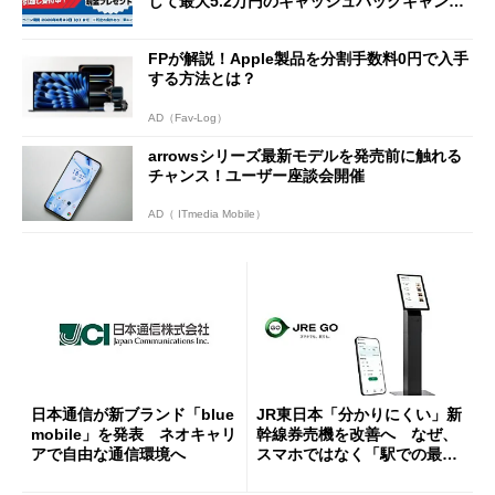
して最大5.2万円のキャッシュバックキャンペ
ーンを開催
FPが解説！Apple製品を分割手数料0円で入手
する方法とは？
AD（Fav-Log）
arrowsシリーズ最新モデルを発売前に触れる
チャンス！ユーザー座談会開催
AD（ ITmedia Mobile）
日本通信が新ブランド「blue
JR東日本「分かりにくい」新
mobile」を発表 ネオキャリ
幹線券売機を改善へ なぜ、
アで自由な通信環境へ
スマホではなく「駅での最短
1分購入」を実現？