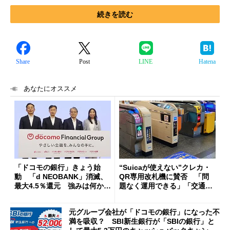
続きを読む
Share
Post
LINE
Hatena
あなたにオススメ
「ドコモの銀行」きょう始
“Suicaが使えない”クレカ・
動 「d NEOBANK」消滅、
QR専用改札機に賛否 「問
最大4.5％還元 強みは何か解
題なく運用できる」「交通系I
説
Cの方がスムーズ」
元グループ会社が「ドコモの銀行」になった不
満を吸収？ SBI新生銀行が「SBIの銀行」と