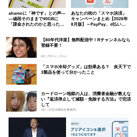
ahamoに「神です」との声―
あなたの街の「スマホ決済」
―値段そのままで40GBに
キャンペーンまとめ【2026年
「課金されたのかと思った」
8月版】～PayPay、d払い、a
と戸惑いも
u PAY、楽天ペイ
【80年代洋楽】無料配信中！Rチャンネルなら
登録不要！
AD（Rチャンネル）
「スマホ冷却グッズ」は効果ある？ 炎天下で
3製品を使って分かったこと
カードローン地獄の人は、消費者金融が教えな
い『返済停止して減額・免除する方法』で完済
して
AD（渋谷法務総合事務所）