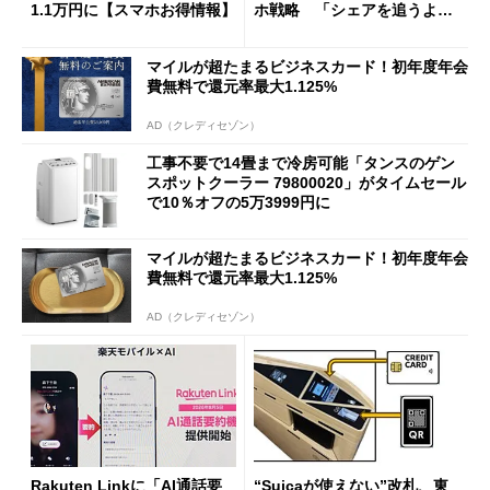
1.1万円に【スマホお得情報】
ホ戦略 「シェアを追うより
も既存ユーザーを大切に」
マイルが超たまるビジネスカード！初年度年会
費無料で還元率最大1.125%
AD（クレディセゾン）
工事不要で14畳まで冷房可能「タンスのゲン
スポットクーラー 79800020」がタイムセール
で10％オフの5万3999円に
マイルが超たまるビジネスカード！初年度年会
費無料で還元率最大1.125%
AD（クレディセゾン）
Rakuten Linkに「AI通話要
“Suicaが使えない”改札、東