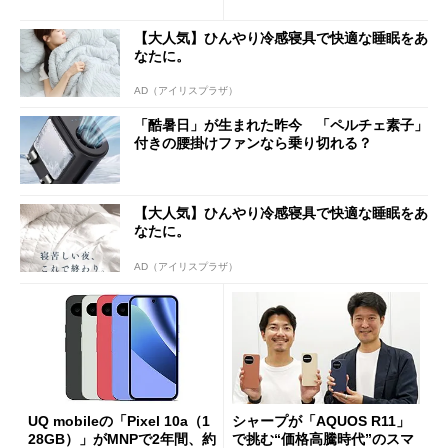
ペック表にない違い”
得なiPhone／Pixel／Galaxy
まで
【大人気】ひんやり冷感寝具で快適な睡眠をあ
なたに。
AD（アイリスプラザ）
「酷暑日」が生まれた昨今 「ペルチェ素子」
付きの腰掛けファンなら乗り切れる？
【大人気】ひんやり冷感寝具で快適な睡眠をあ
なたに。
AD（アイリスプラザ）
UQ mobileの「Pixel 10a（1
シャープが「AQUOS R11」
28GB）」がMNPで2年間、約
で挑む“価格高騰時代”のスマ