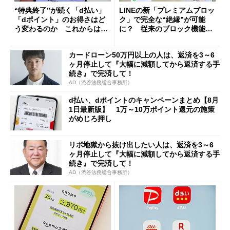
“特典終了”が続く「d払い」
LINEの新「プレミアムブロッ
「dポイント」のお得さはど
ク」で完全な“絶縁”が可能
う変わるのか これからは
に？ 従来のブロック機能と
「dカード」の利用が得策？
の決定的な違い
カードローン50万円以上の人は、返済を3～6
ヶ月停止して『大幅に減額してから返済する手
続き』で完済して！
AD（渋谷法務総合事務所）
d払い、dポイントのキャンペーンまとめ【8月
1日最新版】 1万～10万ポイント還元の施策
がめじろ押し
リボ地獄から抜け出したい人は、返済を3～6
ヶ月停止して『大幅に減額してから返済する手
続き』で完済して！
AD（渋谷法務総合事務所）