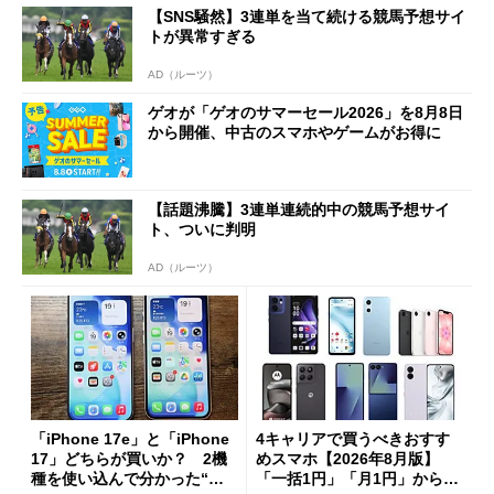
【SNS騒然】3連単を当て続ける競馬予想サイ
トが異常すぎる
AD（ルーツ）
ゲオが「ゲオのサマーセール2026」を8月8日
から開催、中古のスマホやゲームがお得に
【話題沸騰】3連単連続的中の競馬予想サイ
ト、ついに判明
AD（ルーツ）
「iPhone 17e」と「iPhone
4キャリアで買うべきおすす
17」どちらが買いか？ 2機
めスマホ【2026年8月版】
種を使い込んで分かった“ス
「一括1円」「月1円」からお