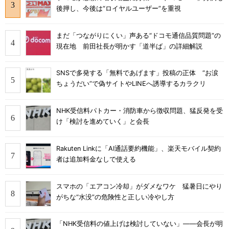
後押し、今後は“ロイヤルユーザー”を重視
まだ「つながりにくい」声ある“ドコモ通信品質問題”の
現在地 前田社長が明かす「道半ば」の詳細解説
SNSで多発する「無料であげます」投稿の正体 “お涙
ちょうだい”で偽サイトやLINEへ誘導するカラクリ
NHK受信料パトカー・消防車から徴収問題、猛反発を受
け「検討を進めていく」と会長
Rakuten Linkに「AI通話要約機能」、楽天モバイル契約
者は追加料金なしで使える
スマホの「エアコン冷却」がダメなワケ 猛暑日にやり
がちな“水没”の危険性と正しい冷やし方
「NHK受信料の値上げは検討していない」――会長が明