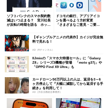
ソフトバンクのスマホ契約数
ドコモの銀行、アプリアイコ
減はいつ止まる？ 宮川社長
ンを選べるよう方針変更
が反転の時期を語る ホッピ
「さまざまなご意見・ご要望
ング対策は「真剣にやりすぎ
を踏まえ」
た」
【ギャンブルアニメの代表作】カイジが完全無
料で見れる！
AD（Rチャンネル）
IIJmioの「スマホ大特価セール」に「Galaxy
Z8」シリーズ3機種が登場 「moto g37j」や
「OPPO Find X9 Ultra」も
カードローン50万円以上の人は、返済を3～6
ヶ月停止して『大幅に減額してから返済する手
続き』を利用して！
AD（渋谷法務総合事務所）