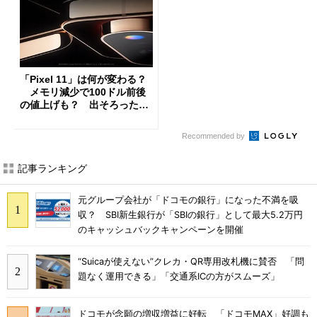
「Pixel 11」は何が変わる？
メモリ減少で100ドル前後
の値上げも？ 出そろったう
わさを整理する
Recommended by
記事ランキング
元グループ会社が「ドコモの銀行」になった不満を吸
収？ SBI新生銀行が「SBIの銀行」として最大5.2万円
のキャッシュバックキャンペーンを開催
“Suicaが使えない”クレカ・QR専用改札機に賛否 「問
題なく運用できる」「交通系ICの方がスムーズ」
ドコモが念願の増収増益に好転 「ドコモMAX」好調も