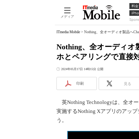
料金
iPho
メディア
Spon
ITmedia Mobile
>
Nothing、全オーディオ製品へC
Nothing、全オーディオ製
ホとペアリングで直接
2024年05月17日 14時15分 公開
印刷
見る
英Nothing Technologyは
実施するNothing Xアプリの
う。