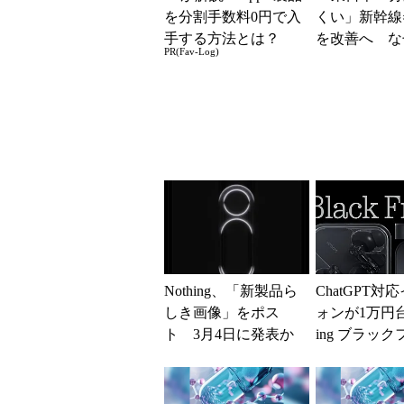
を分割手数料0円で入
くい」新幹線
手する方法とは？
を改善へ な
PR(Fav-Log)
マホではなく
の最短1分購
現？
Nothing、「新製品ら
ChatGPT対
しき画像」をポス
ォンが1万円台
ト 3月4日に発表か
ing ブラッ
ー、11月27日
ら開...