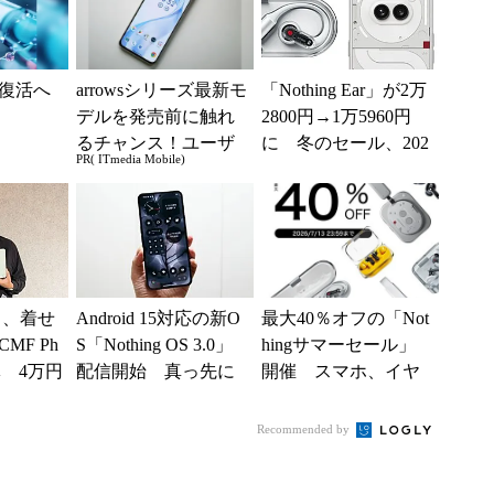
復活へ
arrowsシリーズ最新モ
「Nothing Ear」が2万
デルを発売前に触れ
2800円→1万5960円
るチャンス！ユーザ
に 冬のセール、202
PR( ITmedia Mobile)
ー座談会開催
5年1月2日まで開催
聞く、着せ
Android 15対応の新O
最大40％オフの「Not
MF Ph
S「Nothing OS 3.0」
hingサマーセール」
体 4万円
配信開始 真っ先に
開催 スマホ、イヤ
ケータ
利用できるのは「P...
フォン、スマートウ
ォッチがお得に
Recommended by