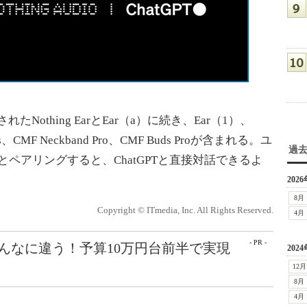
たNothing EarとEar（a）に続き、Ear（1）、
s、CMF Neckband Pro、CMF Buds Proが含まれる。ユ
過
ンとペアリングすると、ChatGPTと直接対話できるよ
2026
8月
Copyright © ITmedia, Inc. All Rights Reserved.
4月
- PR -
こんなに違う！予算10万円台前半で実現
2024
12月
8月
4月