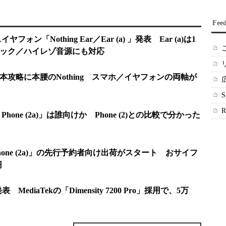
Fee
フォン「Nothing Ear／Ear (a) 」発表 Ear (a)は1
ーデック／ハイレゾ音源にも対応
り日本攻略に本腰のNothing スマホ／イヤフォンの両軸が
 Phone (2a)」は誰向けか Phone (2)との比較で分かった
g Phone (2a)」の先行予約者向け出荷がスタート おサイフ
円
)」発表 MediaTekの「Dimensity 7200 Pro」採用で、5万