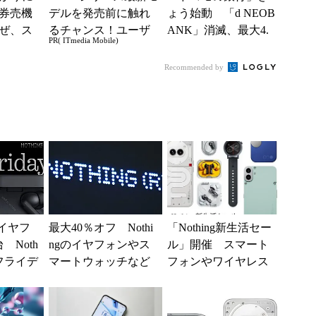
券売機
デルを発売前に触れ
ょう始動 「d NEOB
ぜ、ス
るチャンス！ユーザ
ANK」消滅、最大4.
PR( ITmedia Mobile)
「駅で
ー座談会開催
5％還元 強みは何か
入」を実
解説
Recommended by
応イヤフ
最大40％オフ Nothi
「Nothing新生活セー
 Noth
ngのイヤフォンやス
ル」開催 スマート
クフライデ
マートウォッチなど
フォンやワイヤレス
11時か
がお買い得に：Amaz
イヤフォンが最大3
onプライムデ...
0％オフ