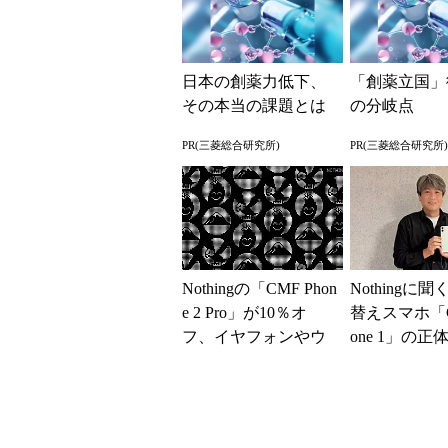
日本の創薬力低下、
「創薬立国」
その本当の課題とは
の分岐点
PR(三菱総合研究所)
PR(三菱総合研究所)
Nothingの「CMF Phon
Nothingに
e 2 Pro」が10％オ
替えスマホ「C
フ、イヤフォンやウ
one 1」の正
ォッチもお得に 初
台やおサイフ
売り...
イなし...