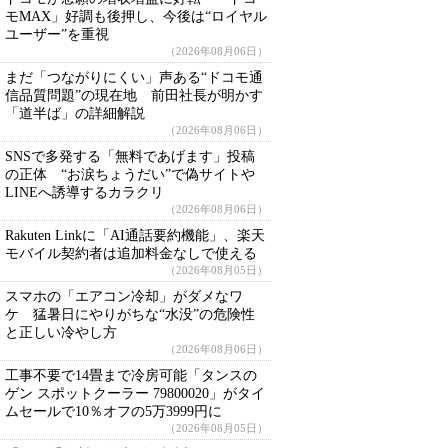
モMAX」好調も後押し、今後は“ロイヤル
ユーザー”を重視
（2026年08月06日）
まだ「つながりにくい」声ある“ドコモ通
信品質問題”の現在地 前田社長が明かす
「道半ば」の詳細解説
（2026年08月06日）
SNSで多発する「無料であげます」投稿
の正体 “お涙ちょうだい”で偽サイトや
LINEへ誘導するカラクリ
（2026年08月06日）
Rakuten Linkに「AI通話要約機能」、楽天
モバイル契約者は追加料金なしで使える
（2026年08月05日）
スマホの「エアコン冷却」がダメなワ
ケ 猛暑日にやりがちな“水没”の危険性
と正しい冷やし方
（2026年08月06日）
工事不要で14畳まで冷房可能「タンスの
ゲン スポットクーラー 79800020」がタイ
ムセールで10％オフの5万3999円に
（2026年08月05日）