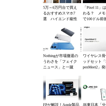
5万～6万円台で買え
「Pixel 11
るおすすめスマホ7
わる？ メモ
選 ハイエンド級性
で100ドル前
能、防水＋おサイフ
げも？ 出そ
対応、カメラ重視な
うわさを整理す
ど多彩
Nothingが市場撤退の
ワイヤレス骨
うわさを「フェイク
ッドセット「Sh
ニュース」と一蹴
penMeet2
AI特化の新部門設立
ープンイヤー
へ
圧迫感や疲労..
FPが解説！Apple製品
JR東日本「