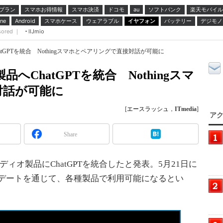
プラン
スマホお得情報
スマホ決済
ドコモ
ソフトバンク
楽天モバイル
au
スマホケース
ウェアラブル
イヤフォン
バッテリー
デジモノ
ne
Android
sored ｜
IIJmio
hatGPTを統合 Nothingスマホとペアリングで直接対話が可能に
品へChatGPTを統合 Nothingスマ
対話が可能に
[
エースラッシュ
，
ITmedia
]
アク
Share
、全オーディオ製品にChatGPTを統合したと発表。5月21日に
アップデートを通じて、各種製品で利用可能になるとい