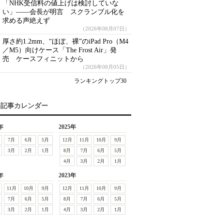
「NHK受信料の値上げは検討していな
い」――会長が明言 スクランブル化を
求める声絶えず
（2026年08月07日）
厚さ約1.2mm、“ほぼ、裸”のiPad Pro（M4
／M5）向けケース「The Frost Air」発
売 ケースフィニットから
（2026年08月05日）
ランキングトップ30
去記事カレンダー
年
2025年
7月
6月
5月
12月
11月
10月
9月
3月
2月
1月
8月
7月
6月
5月
4月
3月
2月
1月
年
2023年
11月
10月
9月
12月
11月
10月
9月
7月
6月
5月
8月
7月
6月
5月
3月
2月
1月
4月
3月
2月
1月