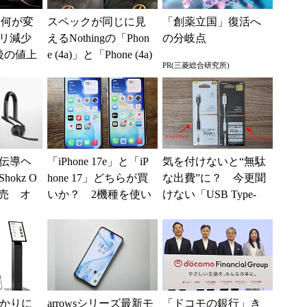
」は何が変
スペックが同じに見
「創薬立国」復活へ
リ減少
えるNothingの「Phon
の分岐点
後の値上
e (4a)」と「Phone (4a)
PR(三菱総合研究所)
ろった
Pro」のカ...
...
伝導ヘ
「iPhone 17e」と「iP
気を付けないと“無駄
okz O
hone 17」どちらが買
な出費”に？ 今更聞
」発売 オ
いか？ 2機種を使い
けない「USB Type-
設計で
込んで分かった“スペ
C」と「オーディオ」
.
ッ...
分かりに
arrowsシリーズ最新モ
「ドコモの銀行」き