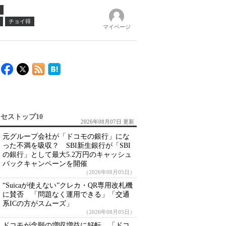
チョイ得
マイページ
セストップ10
2026年08月07日 更新
元グループ会社が「ドコモの銀行」にな
った不満を吸収？ SBI新生銀行が「SBI
の銀行」として最大5.2万円のキャッシュ
バックキャンペーンを開催
（2026年08月05日）
“Suicaが使えない”クレカ・QR専用改札機
に賛否 「問題なく運用できる」「交通
系ICの方がスムーズ」
（2026年08月05日）
ドコモが念願の増収増益に好転 「ドコ