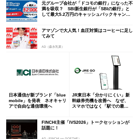
元グループ会社が「ドコモの銀行」になった不
満を吸収？ SBI新生銀行が「SBIの銀行」と
して最大5.2万円のキャッシュバックキャンペ
ーンを開催
アマゾンで大人気！血圧対策はコーヒーに足し
てみて
AD（森永乳業）
日本通信が新ブランド「blue
JR東日本「分かりにくい」新
mobile」を発表 ネオキャリ
幹線券売機を改善へ なぜ、
アで自由な通信環境へ
スマホではなく「駅での最短
1分購入」を実現？
FINCHI主催「IVS2026」トークセッションが
話題に！
AD（FINCHI on GOETHE）