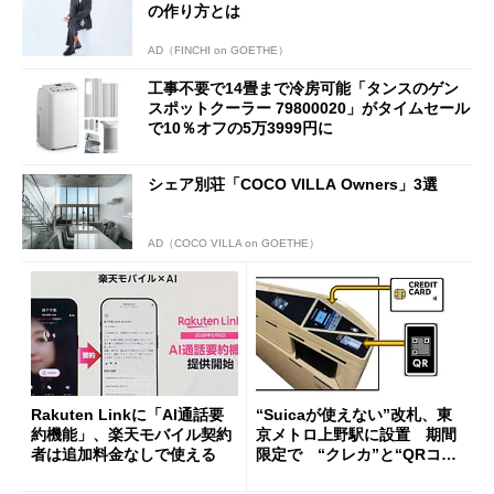
の作り方とは
AD（FINCHI on GOETHE）
工事不要で14畳まで冷房可能「タンスのゲン
スポットクーラー 79800020」がタイムセール
で10％オフの5万3999円に
シェア別荘「COCO VILLA Owners」3選
AD（COCO VILLA on GOETHE）
Rakuten Linkに「AI通話要
“Suicaが使えない”改札、東
約機能」、楽天モバイル契約
京メトロ上野駅に設置 期間
者は追加料金なしで使える
限定で “クレカ”と“QRコー
ド”専用