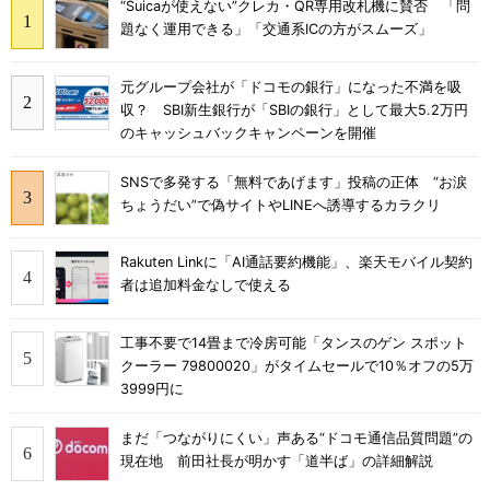
“Suicaが使えない”クレカ・QR専用改札機に賛否 「問
題なく運用できる」「交通系ICの方がスムーズ」
元グループ会社が「ドコモの銀行」になった不満を吸
収？ SBI新生銀行が「SBIの銀行」として最大5.2万円
のキャッシュバックキャンペーンを開催
SNSで多発する「無料であげます」投稿の正体 “お涙
ちょうだい”で偽サイトやLINEへ誘導するカラクリ
Rakuten Linkに「AI通話要約機能」、楽天モバイル契約
者は追加料金なしで使える
工事不要で14畳まで冷房可能「タンスのゲン スポット
クーラー 79800020」がタイムセールで10％オフの5万
3999円に
まだ「つながりにくい」声ある“ドコモ通信品質問題”の
現在地 前田社長が明かす「道半ば」の詳細解説