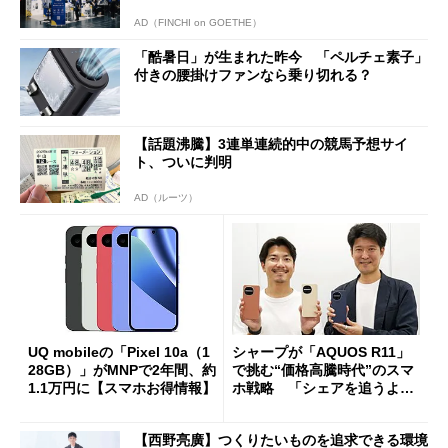
AD（FINCHI on GOETHE）
「酷暑日」が生まれた昨今 「ペルチェ素子」
付きの腰掛けファンなら乗り切れる？
【話題沸騰】3連単連続的中の競馬予想サイ
ト、ついに判明
AD（ルーツ）
UQ mobileの「Pixel 10a（1
シャープが「AQUOS R11」
28GB）」がMNPで2年間、約
で挑む“価格高騰時代”のスマ
1.1万円に【スマホお得情報】
ホ戦略 「シェアを追うより
も既存ユーザーを大切に」
【西野亮廣】つくりたいものを追求できる環境