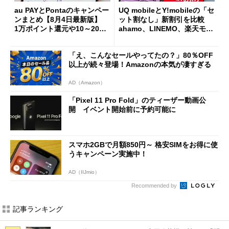
au PAYとPontaのキャンペー
UQ mobileとY!mobileの「セ
ンまとめ【8月4日最新版】
ット割なし」新割引を比較
1万ポイント還元や10～20％
ahamo、LINEMO、楽天モバ
還元あり
イルよりもお得？
「え、こんなセールやってたの？」80％OFF
以上が続々登場！Amazonの本気が凄すぎる
AD（Amazon）
「Pixel 11 Pro Fold」のティーザー動画公
開 イベント開始前に予約可能に
スマホ2GBで月額850円～ 格安SIMをお得に使
うキャンペーン実施中！
AD（IIJmio）
Recommended by
記事ランキング