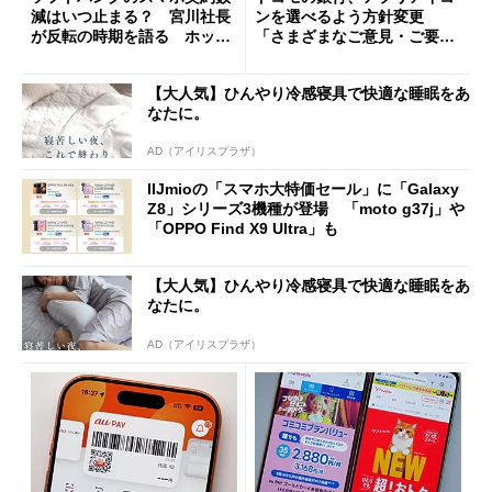
減はいつ止まる？ 宮川社長
ンを選べるよう方針変更
が反転の時期を語る ホッピ
「さまざまなご意見・ご要望
ング対策は「真剣にやりすぎ
を踏まえ」
た」
【大人気】ひんやり冷感寝具で快適な睡眠をあ
なたに。
AD（アイリスプラザ）
IIJmioの「スマホ大特価セール」に「Galaxy
Z8」シリーズ3機種が登場 「moto g37j」や
「OPPO Find X9 Ultra」も
【大人気】ひんやり冷感寝具で快適な睡眠をあ
なたに。
AD（アイリスプラザ）