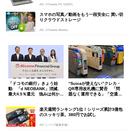
AD（ITmedia PC USER）
スマホの写真／動画をもう一段安全に 買い切
りクラウドストレージ
AD（ITmedia Mobile）
「ドコモの銀行」きょう始
“Suicaが使えない”クレカ・
動 「d NEOBANK」消滅、
QR専用改札機に賛否 「問
最大4.5％還元 強みは何か解
題なく運用できる」「交通系I
説
Cの方がスムーズ」
楽天週間ランキング1位！シリーズ累計3億包
のスッキリ茶。380円でお試し
AD（ハーブ健康本舗）