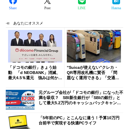
Share
Post
LINE
Hatena
あなたにオススメ
「ドコモの銀行」きょう始
“Suicaが使えない”クレカ・
動 「d NEOBANK」消滅、
QR専用改札機に賛否 「問
最大4.5％還元 強みは何か解
題なく運用できる」「交通系I
説
Cの方がスムーズ」
元グループ会社が「ドコモの銀行」になった不
満を吸収？ SBI新生銀行が「SBIの銀行」と
して最大5.2万円のキャッシュバックキャンペ
ーンを開催
「5年前のPC」とこんなに違う！予算10万円
台前半で実現する快適PCライフ