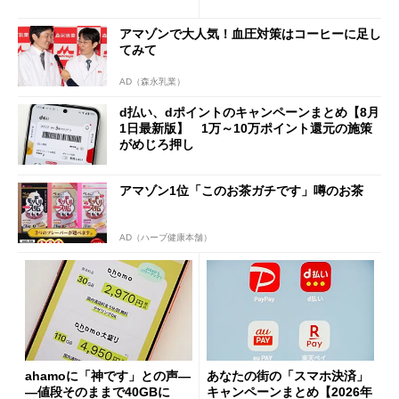
「dカード」の利用が得策？
の決定的な違い
アマゾンで大人気！血圧対策はコーヒーに足し
てみて
AD（森永乳業）
d払い、dポイントのキャンペーンまとめ【8月
1日最新版】 1万～10万ポイント還元の施策
がめじろ押し
アマゾン1位「このお茶ガチです」噂のお茶
AD（ハーブ健康本舗）
ahamoに「神です」との声―
あなたの街の「スマホ決済」
―値段そのままで40GBに
キャンペーンまとめ【2026年