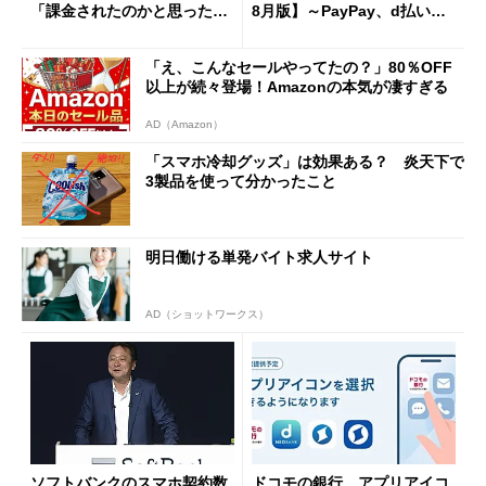
「課金されたのかと思った」
8月版】～PayPay、d払い、a
と戸惑いも
u PAY、楽天ペイ
「え、こんなセールやってたの？」80％OFF
以上が続々登場！Amazonの本気が凄すぎる
AD（Amazon）
「スマホ冷却グッズ」は効果ある？ 炎天下で
3製品を使って分かったこと
明日働ける単発バイト求人サイト
AD（ショットワークス）
ソフトバンクのスマホ契約数
ドコモの銀行、アプリアイコ