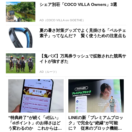
シェア別荘「COCO VILLA Owners」3選
AD（COCO VILLA on GOETHE）
夏の暑さ対策グッズでよく見掛ける「ペルチェ
素子」ってなんだ？ 賢く使うための注意点も
【鬼バズ】万馬券ラッシュで拡散された競馬サ
イトが強すぎた
AD（ルーツ）
“特典終了”が続く「d払い」
LINEの新「プレミアムブロッ
「dポイント」のお得さはど
ク」で完全な“絶縁”が可能
う変わるのか これからは
に？ 従来のブロック機能と