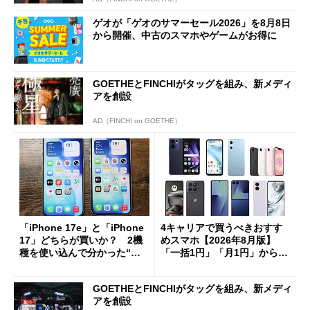
ゲオが「ゲオのサマーセール2026」を8月8日
から開催、中古のスマホやゲームがお得に
GOETHEとFINCHIがタッグを組み、新メディ
アを創設
AD（FINCHI on GOETHE）
「iPhone 17e」と「iPhone
4キャリアで買うべきおすす
17」どちらが買いか？ 2機
めスマホ【2026年8月版】
種を使い込んで分かった“ス
「一括1円」「月1円」からお
ペック表にない違い”
得なiPhone／Pixel／Galaxy
まで
GOETHEとFINCHIがタッグを組み、新メディ
アを創設