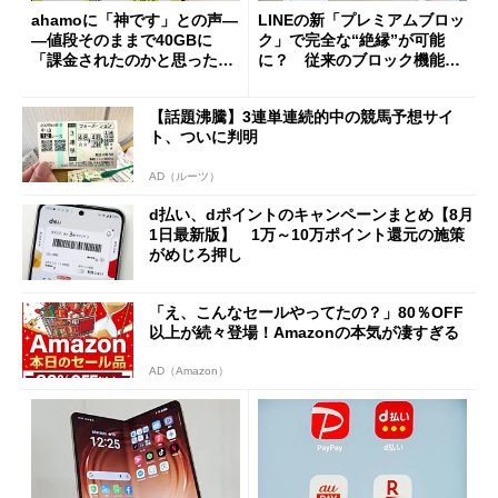
ahamoに「神です」との声―
LINEの新「プレミアムブロッ
―値段そのままで40GBに
ク」で完全な“絶縁”が可能
「課金されたのかと思った」
に？ 従来のブロック機能と
と戸惑いも
の決定的な違い
【話題沸騰】3連単連続的中の競馬予想サイ
ト、ついに判明
AD（ルーツ）
d払い、dポイントのキャンペーンまとめ【8月
1日最新版】 1万～10万ポイント還元の施策
がめじろ押し
「え、こんなセールやってたの？」80％OFF
以上が続々登場！Amazonの本気が凄すぎる
AD（Amazon）