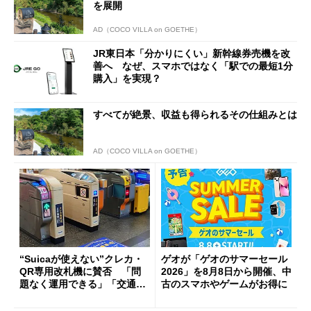
を展開
AD（COCO VILLA on GOETHE）
JR東日本「分かりにくい」新幹線券売機を改
善へ なぜ、スマホではなく「駅での最短1分
購入」を実現？
すべてが絶景、収益も得られるその仕組みとは
AD（COCO VILLA on GOETHE）
“Suicaが使えない”クレカ・
ゲオが「ゲオのサマーセール
QR専用改札機に賛否 「問
2026」を8月8日から開催、中
題なく運用できる」「交通系I
古のスマホやゲームがお得に
Cの方がスムーズ」