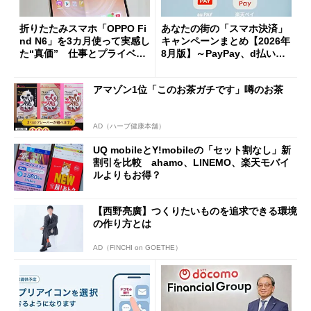
折りたたみスマホ「OPPO Fi
あなたの街の「スマホ決済」
nd N6」を3カ月使って実感し
キャンペーンまとめ【2026年
た“真価” 仕事とプライベー
8月版】～PayPay、d払い、a
トで大活躍
u PAY、楽天ペイ
アマゾン1位「このお茶ガチです」噂のお茶
AD（ハーブ健康本舗）
UQ mobileとY!mobileの「セット割なし」新
割引を比較 ahamo、LINEMO、楽天モバイ
ルよりもお得？
【西野亮廣】つくりたいものを追求できる環境
の作り方とは
AD（FINCHI on GOETHE）