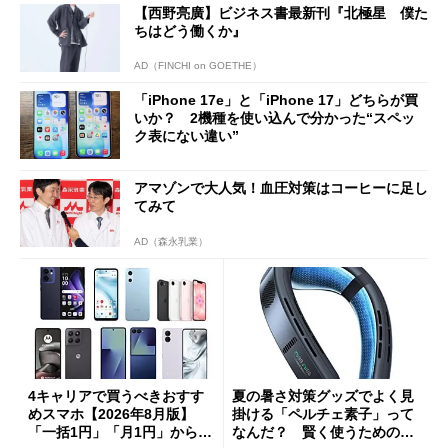
【西野亮廣】ビジネス書最新刊『北極星 僕た
ちはどう働くか』
AD（FINCHI on GOETHE）
「iPhone 17e」と「iPhone 17」どちらが買
いか？ 2機種を使い込んで分かった“スペッ
ク表にない違い”
アマゾンで大人気！血圧対策はコーヒーに足し
てみて
AD（森永乳業）
4キャリアで買うべきおすす
夏の暑さ対策グッズでよく見
めスマホ【2026年8月版】
掛ける「ペルチェ素子」って
「一括1円」「月1円」からお
なんだ？ 賢く使うための注