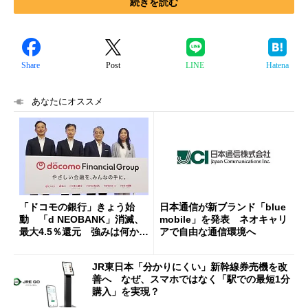
続きを読む
Share
Post
LINE
Hatena
あなたにオススメ
「ドコモの銀行」きょう始
日本通信が新ブランド「blue
動 「d NEOBANK」消滅、
mobile」を発表 ネオキャリ
最大4.5％還元 強みは何か解
アで自由な通信環境へ
説
JR東日本「分かりにくい」新幹線券売機を改
善へ なぜ、スマホではなく「駅での最短1分
購入」を実現？