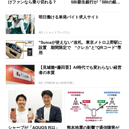
けファンなら乗り切れる？
SBI新生銀行が「SBIの銀
行」として最大5.2万円のキャ
ッシュバックキャンペーンを
明日働ける単発バイト求人サイト
開催
AD（ショットワークス）
“Suicaが使えない”改札、東京メトロ上野駅に
設置 期間限定で “クレカ”と“QRコード”専
用
【見城徹×藤田晋】AI時代でも変わらない経営
者の本質
AD（FINCHI on GOETHE）
シャープが「AQUOS R11」
熊本地震の影響で通信障害が