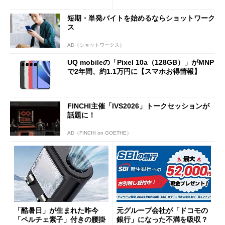
得なiPhone／Pixel／Galaxy
意点も
まで
短期・単発バイトを始めるならショットワーク
ス
AD（ショットワークス）
UQ mobileの「Pixel 10a（128GB）」がMNP
で2年間、約1.1万円に【スマホお得情報】
FINCHI主催「IVS2026」トークセッションが
話題に！
AD（FINCHI on GOETHE）
「酷暑日」が生まれた昨今
元グループ会社が「ドコモの
「ペルチェ素子」付きの腰掛
銀行」になった不満を吸収？