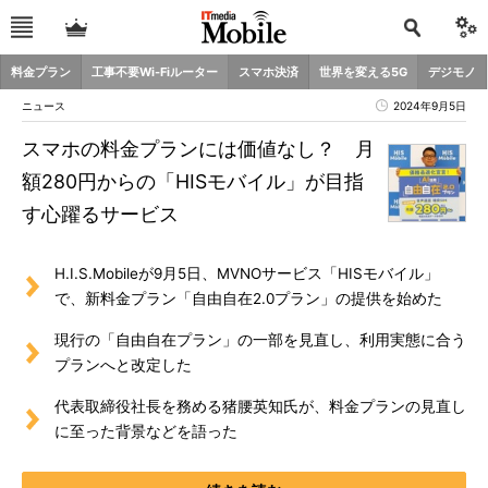
料金プラン
工事不要Wi-Fiルーター
スマホ決済
世界を変える5G
デジモノ
ニュース
2024年9月5日
スマホの料金プランには価値なし？ 月
額280円からの「HISモバイル」が目指
す心躍るサービス
H.I.S.Mobileが9月5日、MVNOサービス「HISモバイル」
で、新料金プラン「自由自在2.0プラン」の提供を始めた
現行の「自由自在プラン」の一部を見直し、利用実態に合う
プランへと改定した
代表取締役社長を務める猪腰英知氏が、料金プランの見直し
に至った背景などを語った