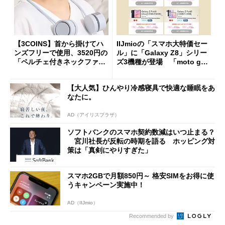
【3COINS】首から掛けてハ
IIJmioの「スマホ大特価セー
ンズフリーで使用、3520円の
ル」に「Galaxy Z8」シリー
「ペルチェ付きネックファ
ズ3機種が登場 「moto g37
ン」
j」や「OPPO Find X9 Ultr
a」も
【大人気】ひんやり冷感寝具で快適な睡眠をあ
なたに。
AD（アイリスプラザ）
ソフトバンクのスマホ契約数減はいつ止まる？
宮川社長が反転の時期を語る ホッピング対
策は「真剣にやりすぎた」
スマホ2GBで月額850円～ 格安SIMをお得に使
うキャンペーン実施中！
AD（IIJmio）
Recommended by