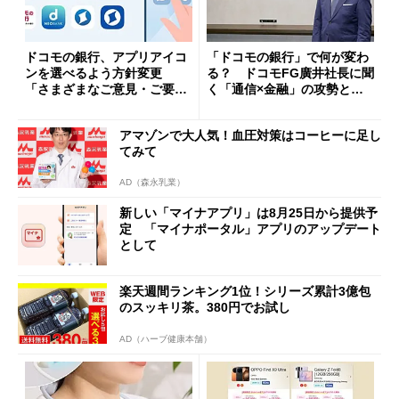
ドコモの銀行、アプリアイコ
「ドコモの銀行」で何が変わ
ンを選べるよう方針変更
る？ ドコモFG廣井社長に聞
「さまざまなご意見・ご要望
く「通信×金融」の攻勢とグ
を踏まえ」
ループ戦略
アマゾンで大人気！血圧対策はコーヒーに足し
てみて
AD（森永乳業）
新しい「マイナアプリ」は8月25日から提供予
定 「マイナポータル」アプリのアップデート
として
楽天週間ランキング1位！シリーズ累計3億包
のスッキリ茶。380円でお試し
AD（ハーブ健康本舗）