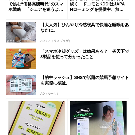
で挑む“価格高騰時代”のスマ
続く ドコモとKDDIはJAPA
ホ戦略 「シェアを追うより
Nローミングを提供中、無料
も既存ユーザーを大切に」
Wi-Fi「00000JAPAN」も開
放
【大人気】ひんやり冷感寝具で快適な睡眠をあ
なたに。
AD（アイリスプラザ）
「スマホ冷却グッズ」は効果ある？ 炎天下で
3製品を使って分かったこと
【的中ラッシュ】SNSで話題の競馬予想サイト
を実際に検証。
AD（ルーツ）