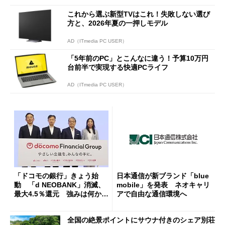
これから選ぶ新型TVはこれ！失敗しない選び
方と、2026年夏の一押しモデル
AD（ITmedia PC USER）
「5年前のPC」とこんなに違う！予算10万円
台前半で実現する快適PCライフ
AD（ITmedia PC USER）
「ドコモの銀行」きょう始
日本通信が新ブランド「blue
動 「d NEOBANK」消滅、
mobile」を発表 ネオキャリ
最大4.5％還元 強みは何か解
アで自由な通信環境へ
説
全国の絶景ポイントにサウナ付きのシェア別荘