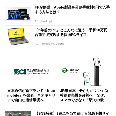
FPが解説！Apple製品を分割手数料0円で入手
する方法とは？
AD（Fav-Log）
「5年前のPC」とこんなに違う！予算10万円
台前半で実現する快適PCライフ
AD（ITmedia PC USER）
日本通信が新ブランド「blue
JR東日本「分かりにくい」新
mobile」を発表 ネオキャリ
幹線券売機を改善へ なぜ、
アで自由な通信環境へ
スマホではなく「駅での最短
1分購入」を実現？
【SNS騒然】3連単を当て続ける競馬予想サイ