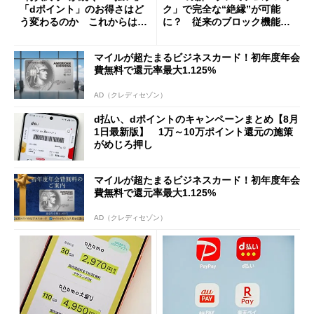
「dポイント」のお得さはど
ク」で完全な“絶縁”が可能
う変わるのか これからは
に？ 従来のブロック機能と
「dカード」の利用が得策？
の決定的な違い
マイルが超たまるビジネスカード！初年度年会
費無料で還元率最大1.125%
AD（クレディセゾン）
d払い、dポイントのキャンペーンまとめ【8月
1日最新版】 1万～10万ポイント還元の施策
がめじろ押し
マイルが超たまるビジネスカード！初年度年会
費無料で還元率最大1.125%
AD（クレディセゾン）