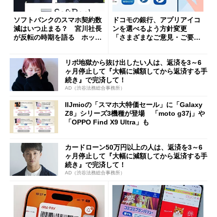
ソフトバンクのスマホ契約数
ドコモの銀行、アプリアイコ
減はいつ止まる？ 宮川社長
ンを選べるよう方針変更
が反転の時期を語る ホッピ
「さまざまなご意見・ご要望
ング対策は「真剣にやりすぎ
を踏まえ」
た」
リボ地獄から抜け出したい人は、返済を3～6
ヶ月停止して『大幅に減額してから返済する手
続き』で完済して！
AD（渋谷法務総合事務所）
IIJmioの「スマホ大特価セール」に「Galaxy
Z8」シリーズ3機種が登場 「moto g37j」や
「OPPO Find X9 Ultra」も
カードローン50万円以上の人は、返済を3～6
ヶ月停止して『大幅に減額してから返済する手
続き』で完済して！
AD（渋谷法務総合事務所）