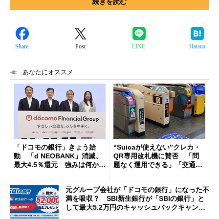
続きを読む
Share
Post
LINE
Hatena
あなたにオススメ
「ドコモの銀行」きょう始
“Suicaが使えない”クレカ・
動 「d NEOBANK」消滅、
QR専用改札機に賛否 「問
最大4.5％還元 強みは何か解
題なく運用できる」「交通系I
説
Cの方がスムーズ」
元グループ会社が「ドコモの銀行」になった不
満を吸収？ SBI新生銀行が「SBIの銀行」と
して最大5.2万円のキャッシュバックキャンペ
ーンを開催