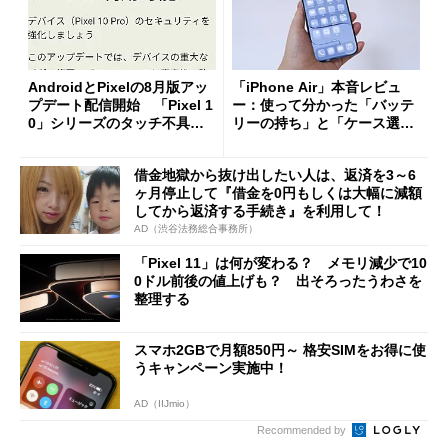
AndroidとPixelの8月版アッ
「iPhone Air」本音レビュ
プデート配信開始 「Pixel 1
ー：使って分かった「バッテ
0」シリーズのタッチ不具合
リーの持ち」と「ケース選
修正やGPU性能改善なども
び」の悩ましさ
借金地獄から抜け出したい人は、返済を3～6
ヶ月停止して『借金を0円もしくは大幅に減額
してから返済する手続き』を利用して！
AD（渋谷法務総合事務所）
「Pixel 11」は何が変わる？ メモリ減少で10
0ドル前後の値上げも？ 出そろったうわさを
整理する
スマホ2GBで月額850円～ 格安SIMをお得に使
うキャンペーン実施中！
AD（IIJmio）
Recommended by