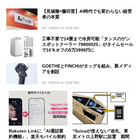
も既存ユーザーを大切に」
【見城徹×藤田晋】AI時代でも変わらない経営
者の本質
AD（FINCHI on GOETHE）
工事不要で14畳まで冷房可能「タンスのゲン
スポットクーラー 79800020」がタイムセール
で10％オフの5万3999円に
GOETHEとFINCHIがタッグを組み、新メディ
アを創設
AD（FINCHI on GOETHE）
Rakuten Linkに「AI通話要
“Suicaが使えない”改札、東
約機能」、楽天モバイル契約
京メトロ上野駅に設置 期間