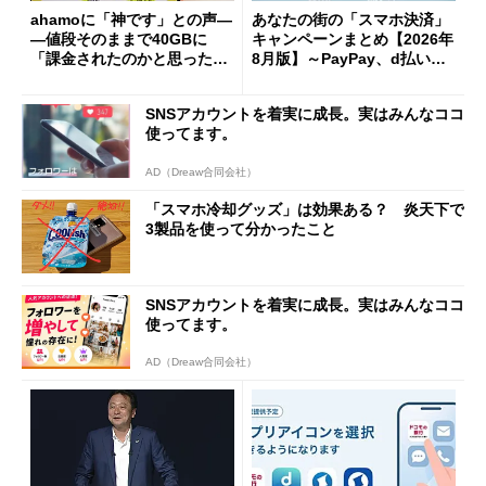
ahamoに「神です」との声―
あなたの街の「スマホ決済」
―値段そのままで40GBに
キャンペーンまとめ【2026年
「課金されたのかと思った」
8月版】～PayPay、d払い、a
と戸惑いも
u PAY、楽天ペイ
SNSアカウントを着実に成長。実はみんなココ
使ってます。
AD（Dreaw合同会社）
「スマホ冷却グッズ」は効果ある？ 炎天下で
3製品を使って分かったこと
SNSアカウントを着実に成長。実はみんなココ
使ってます。
AD（Dreaw合同会社）