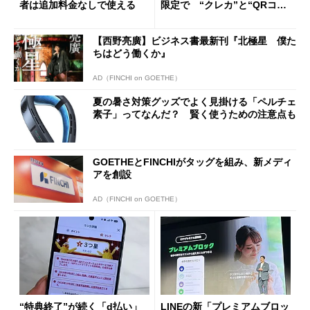
者は追加料金なしで使える
限定で “クレカ”と“QRコー
ド”専用
【西野亮廣】ビジネス書最新刊『北極星 僕た
ちはどう働くか』
AD（FINCHI on GOETHE）
夏の暑さ対策グッズでよく見掛ける「ペルチェ
素子」ってなんだ？ 賢く使うための注意点も
GOETHEとFINCHIがタッグを組み、新メディ
アを創設
AD（FINCHI on GOETHE）
“特典終了”が続く「d払い」
LINEの新「プレミアムブロッ