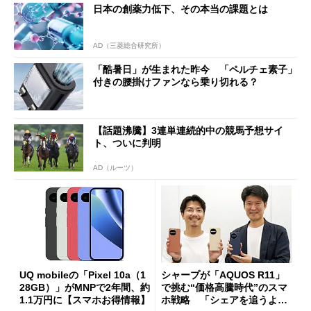
日本の創薬力低下、その本当の課題とは
AD（三菱総合研究所）
「酷暑日」が生まれた昨今 「ペルチェ素子」
付きの腰掛けファンなら乗り切れる？
【話題沸騰】3連単連続的中の競馬予想サイ
ト、ついに判明
AD（ルーツ）
UQ mobileの「Pixel 10a（1
シャープが「AQUOS R11」
28GB）」がMNPで2年間、約
で挑む“価格高騰時代”のスマ
1.1万円に【スマホお得情報】
ホ戦略 「シェアを追うより