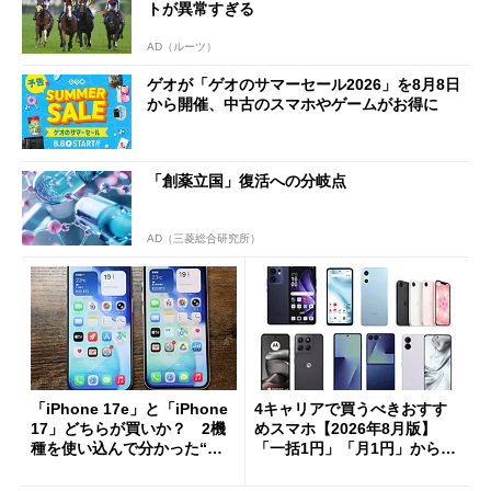
トが異常すぎる
AD（ルーツ）
ゲオが「ゲオのサマーセール2026」を8月8日
から開催、中古のスマホやゲームがお得に
「創薬立国」復活への分岐点
AD（三菱総合研究所）
「iPhone 17e」と「iPhone
4キャリアで買うべきおすす
17」どちらが買いか？ 2機
めスマホ【2026年8月版】
種を使い込んで分かった“ス
「一括1円」「月1円」からお
ペック表にない違い”
得なiPhone／Pixel／Galaxy
まで