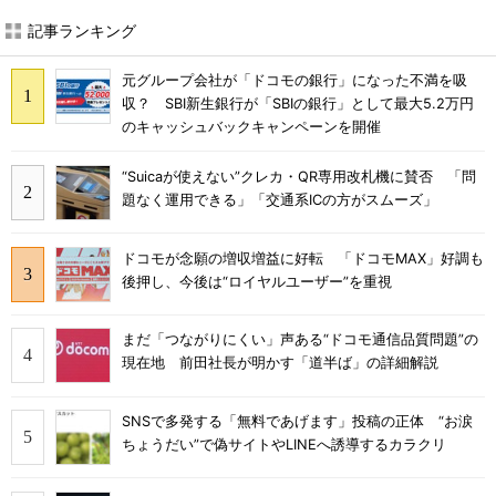
記事ランキング
元グループ会社が「ドコモの銀行」になった不満を吸
収？ SBI新生銀行が「SBIの銀行」として最大5.2万円
のキャッシュバックキャンペーンを開催
“Suicaが使えない”クレカ・QR専用改札機に賛否 「問
題なく運用できる」「交通系ICの方がスムーズ」
ドコモが念願の増収増益に好転 「ドコモMAX」好調も
後押し、今後は“ロイヤルユーザー”を重視
まだ「つながりにくい」声ある“ドコモ通信品質問題”の
現在地 前田社長が明かす「道半ば」の詳細解説
SNSで多発する「無料であげます」投稿の正体 “お涙
ちょうだい”で偽サイトやLINEへ誘導するカラクリ