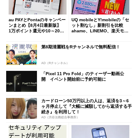
au PAYとPontaのキャンペー
UQ mobileとY!mobileの「セ
ンまとめ【8月4日最新版】
ット割なし」新割引を比較
1万ポイント還元や10～20％
ahamo、LINEMO、楽天モバ
還元あり
イルよりもお得？
第8期清麗戦をRチャンネルで無料配信！
AD（Rチャンネル）
「Pixel 11 Pro Fold」のティーザー動画公
開 イベント開始前に予約可能に
カードローン50万円以上の人は、返済を3～6
ヶ月停止して『大幅に減額してから返済する手
続き』を利用して！
AD（渋谷法務総合事務所）