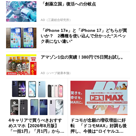
「創薬立国」復活への分岐点
AD（三菱総合研究所）
「iPhone 17e」と「iPhone 17」どちらが買
いか？ 2機種を使い込んで分かった“スペッ
ク表にない違い”
アマゾン1位の実績！380円で5日間お試し。
AD（ハーブ健康本舗）
4キャリアで買うべきおすす
ドコモが念願の増収増益に好
めスマホ【2026年8月版】
転 「ドコモMAX」好調も後
「一括1円」「月1円」からお
押し、今後は“ロイヤルユー