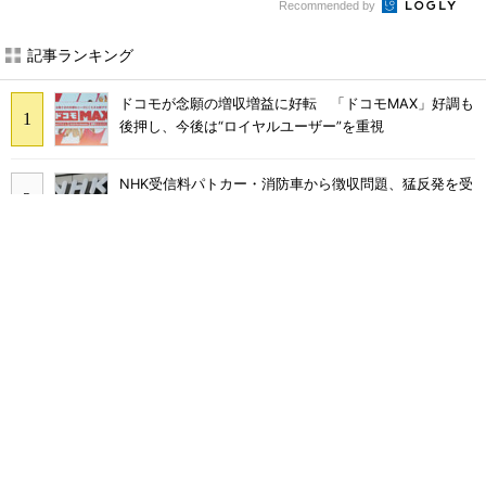
Recommended by
記事ランキング
ドコモが念願の増収増益に好転 「ドコモMAX」好調も
後押し、今後は“ロイヤルユーザー”を重視
NHK受信料パトカー・消防車から徴収問題、猛反発を受
け「検討を進めていく」と会長
まだ「つながりにくい」声ある“ドコモ通信品質問題”の
現在地 前田社長が明かす「道半ば」の詳細解説
なぜ？ カーナビが「NHK受信料」対象になるワケ 課
金されるケースと徴収を免れる方法
「NHK受信料の値上げは検討していない」――会長が明
言 スクランブル化を求める声絶えず