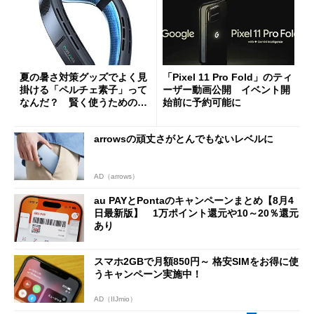
夏の暑さ対策グッズでよく見
「Pixel 11 Pro Fold」のティ
掛ける「ペルチェ素子」って
ーザー動画公開 イベント開
なんだ？ 賢く使うための注
始前に予約可能に
意点も
arrowsの頑丈さがとんでもないレベルに
AD（arrows）
au PAYとPontaのキャンペーンまとめ【8月4
日最新版】 1万ポイント還元や10～20％還元
あり
スマホ2GBで月額850円～ 格安SIMをお得に使
うキャンペーン実施中！
AD（IIJmio）