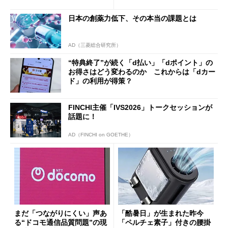
得なiPhone／Pixel／Galaxy
ザー”を重視
まで
日本の創薬力低下、その本当の課題とは
AD（三菱総合研究所）
“特典終了”が続く「d払い」「dポイント」の
お得さはどう変わるのか これからは「dカー
ド」の利用が得策？
FINCHI主催「IVS2026」トークセッションが
話題に！
AD（FINCHI on GOETHE）
まだ「つながりにくい」声あ
「酷暑日」が生まれた昨今
る“ドコモ通信品質問題”の現
「ペルチェ素子」付きの腰掛