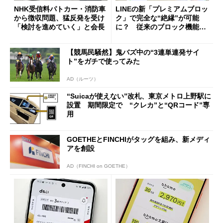
NHK受信料パトカー・消防車
LINEの新「プレミアムブロッ
から徴収問題、猛反発を受け
ク」で完全な“絶縁”が可能
「検討を進めていく」と会長
に？ 従来のブロック機能と
の決定的な違い
【競馬民騒然】鬼バズ中の“3連単連発サイ
ト”をガチで使ってみた
AD（ルーツ）
“Suicaが使えない”改札、東京メトロ上野駅に
設置 期間限定で “クレカ”と“QRコード”専
用
GOETHEとFINCHIがタッグを組み、新メディ
アを創設
AD（FINCHI on GOETHE）