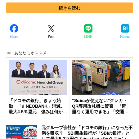
続きを読む
Share
Post
LINE
Hatena
あなたにオススメ
「ドコモの銀行」きょう始
“Suicaが使えない”クレカ・
動 「d NEOBANK」消滅、
QR専用改札機に賛否 「問
最大4.5％還元 強みは何か解
題なく運用できる」「交通系I
説
Cの方がスムーズ」
元グループ会社が「ドコモの銀行」になった不
満を吸収？ SBI新生銀行が「SBIの銀行」と
して最大5.2万円のキャッシュバックキャンペ