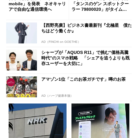
mobile」を発表 ネオキャリ
「タンスのゲン スポットクー
アで自由な通信環境へ
ラー 79800020」がタイムセ
ールで10％オフの5万3999円
に
【西野亮廣】ビジネス書最新刊『北極星 僕た
ちはどう働くか』
AD（FINCHI on GOETHE）
シャープが「AQUOS R11」で挑む“価格高騰
時代”のスマホ戦略 「シェアを追うよりも既
存ユーザーを大切に」
アマゾン1位「このお茶ガチです」噂のお茶
AD（ハーブ健康本舗）