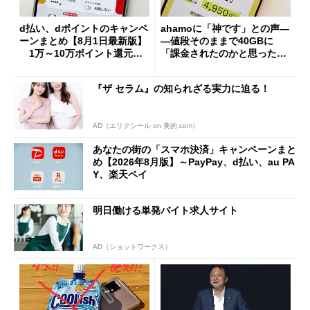
d払い、dポイントのキャンペ
ahamoに「神です」との声―
ーンまとめ【8月1日最新版】
―値段そのままで40GBに
1万～10万ポイント還元の
「課金されたのかと思った」
施策がめじろ押し
と戸惑いも
『ザ セラム』の知られざる実力に迫る！
AD（エリクシール on 美的.com）
あなたの街の「スマホ決済」キャンペーンまと
め【2026年8月版】～PayPay、d払い、au PA
Y、楽天ペイ
明日働ける単発バイト求人サイト
AD（ショットワークス）