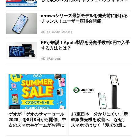
ーンを開催
arrowsシリーズ最新モデルを発売前に触れる
チャンス！ユーザー座談会開催
AD（ ITmedia Mobile）
FPが解説！Apple製品を分割手数料0円で入手
する方法とは？
AD（Fav-Log）
ゲオが「ゲオのサマーセール
JR東日本「分かりにくい」新
2026」を8月8日から開催、中
幹線券売機を改善へ なぜ、
古のスマホやゲームがお得に
スマホではなく「駅での最短
1分購入」を実現？