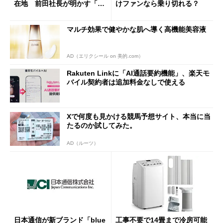
在地 前田社長が明かす「道
けファンなら乗り切れる？
半ば」の詳細解説
マルチ効果で健やかな肌へ導く高機能美容液
AD（エリクシール on 美的.com）
Rakuten Linkに「AI通話要約機能」、楽天モ
バイル契約者は追加料金なしで使える
Xで何度も見かける競馬予想サイト、本当に当
たるのか試してみた。
AD（ルーツ）
日本通信が新ブランド「blue
工事不要で14畳まで冷房可能