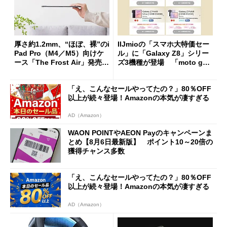
厚さ約1.2mm、“ほぼ、裸”のi
IIJmioの「スマホ大特価セー
Pad Pro（M4／M5）向けケ
ル」に「Galaxy Z8」シリー
ース「The Frost Air」発売
ズ3機種が登場 「moto g37
ケースフィニットから
j」や「OPPO Find X9 Ultr
a」も
「え、こんなセールやってたの？」80％OFF
以上が続々登場！Amazonの本気が凄すぎる
AD（Amazon）
WAON POINTやAEON Payのキャンペーンま
とめ【8月6日最新版】 ポイント10～20倍の
獲得チャンス多数
「え、こんなセールやってたの？」80％OFF
以上が続々登場！Amazonの本気が凄すぎる
AD（Amazon）