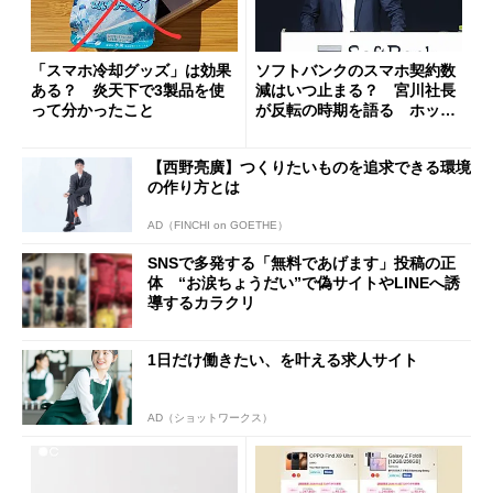
「スマホ冷却グッズ」は効果
ソフトバンクのスマホ契約数
ある？ 炎天下で3製品を使
減はいつ止まる？ 宮川社長
って分かったこと
が反転の時期を語る ホッピ
ング対策は「真剣にやりすぎ
た」
【西野亮廣】つくりたいものを追求できる環境
の作り方とは
AD（FINCHI on GOETHE）
SNSで多発する「無料であげます」投稿の正
体 “お涙ちょうだい”で偽サイトやLINEへ誘
導するカラクリ
1日だけ働きたい、を叶える求人サイト
AD（ショットワークス）