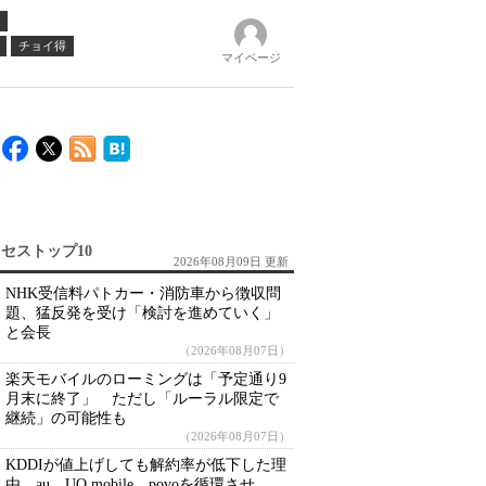
チョイ得
マイページ
セストップ10
2026年08月09日 更新
NHK受信料パトカー・消防車から徴収問
題、猛反発を受け「検討を進めていく」
と会長
（2026年08月07日）
楽天モバイルのローミングは「予定通り9
月末に終了」 ただし「ルーラル限定で
継続」の可能性も
（2026年08月07日）
KDDIが値上げしても解約率が低下した理
由 au、UQ mobile、povoを循環させ