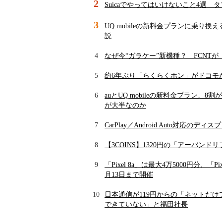
2
Suicaでやってはいけないこと4選
3
UQ mobileの新料金プランに乗り換
説
4
なぜ今“ガラケー”新機種？ FCNT
5
約6年ぶり「らくらくホン」がドコモ
6
auとUQ mobileの新料金プラン
が大半なのか
7
CarPlay／Android Auto対
8
【3COINS】1320円の「アーバ
9
「Pixel 8a」は最大4万5000円分、「P
月13日まで開催
10
日本通信が119円からの「ネットだ
できていない」と福田社長