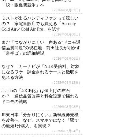
「脱・販促費競争」へ
（2026年08月07日）
ミストが出るハンディファンって涼しい
の？ 家電量販店でも買える「Aecooly
Cold Air／Cold Air Pro」を試す
（2026年08月08日）
まだ「つながりにくい」声ある“ドコモ通
信品質問題”の現在地 前田社長が明かす
「道半ば」の詳細解説
（2026年08月06日）
なぜ？ カーナビが「NHK受信料」対象
になるワケ 課金されるケースと徴収を
免れる方法
（2025年04月15日）
ahamoの「40GB化」は値上げの布石
か？ 通信品質改善と料金設定で揺れる
ドコモの戦略
（2026年08月08日）
JR東日本「分かりにくい」新幹線券売機
を改善へ なぜ、スマホではなく「駅で
の最短1分購入」を実現？
（2026年07月04日）