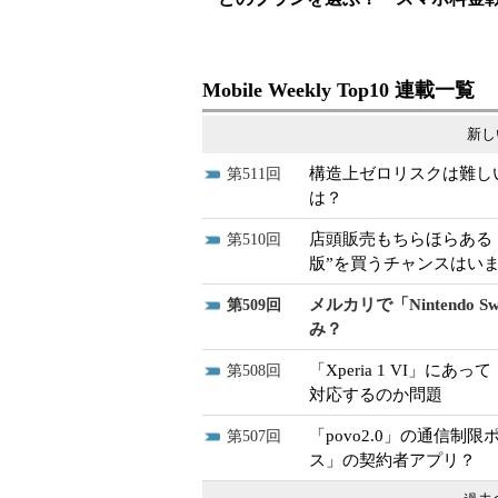
Mobile Weekly Top10 連載一覧
新し
構造上ゼロリスクは難し
511
は？
店頭販売もちらほらある「Nin
510
版”を買うチャンスはい
メルカリで「Nintendo
509
み？
「Xperia 1 VI」にあ
508
対応するのか問題
「povo2.0」の通信
507
ス」の契約者アプリ？