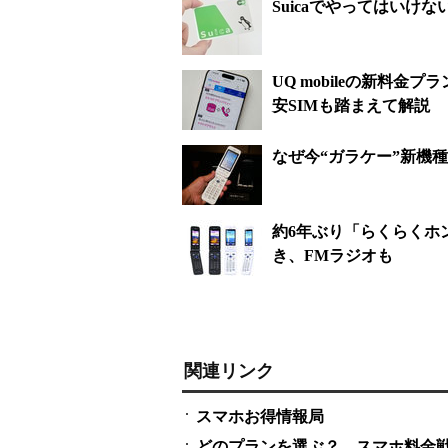
Suicaでやってはいけ
UQ mobileの新料金
安SIMも踏まえて解説
なぜ今“ガラケー”新機
約6年ぶり「らくらくホ
き、FMラジオも
関連リンク
スマホお得情報局
どのプランを選ぶ？ スマホ料金