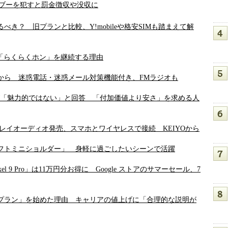
 タブーを犯すと罰金徴収や没収に
えるべき？ 旧プランと比較、Y!mobileや格安SIMも踏まえて解
が「らくらくホン」を継続する理由
から 迷惑電話・迷惑メール対策機能付き、FMラジオも
、8割が「魅力的ではない」と回答 「付加価値より安さ」を求める人
応のディスプレイオーディオ発売、スマホとワイヤレスで接続 KEIYOから
ンドリフトミニショルダー」 身軽に過ごしたいシーンで活躍
ixel 9 Pro」は11万円分お得に Google ストアのサマーセール、7
けプラン」を始めた理由 キャリアの値上げに「合理的な説明が