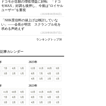
ドコモが念願の増収増益に好転 「ドコ
モMAX」好調も後押し、今後は“ロイヤル
ユーザー”を重視
（2026年08月06日）
「NHK受信料の値上げは検討していな
い」――会長が明言 スクランブル化を
求める声絶えず
（2026年08月07日）
ランキングトップ30
去記事カレンダー
年
2025年
7月
6月
5月
12月
11月
10月
9月
3月
2月
1月
8月
7月
6月
5月
4月
3月
2月
1月
年
2023年
11月
10月
9月
12月
11月
10月
9月
7月
6月
5月
8月
7月
6月
5月
3月
2月
1月
4月
3月
2月
1月