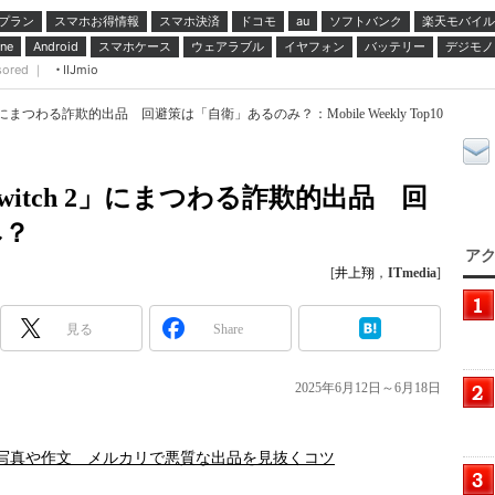
プラン
スマホお得情報
スマホ決済
ドコモ
ソフトバンク
楽天モバイル
au
スマホケース
ウェアラブル
イヤフォン
バッテリー
デジモノ
ne
Android
sored ｜
IIJmio
h 2」にまつわる詐欺的出品 回避策は「自衛」あるのみ？：Mobile Weekly Top10
 Switch 2」にまつわる詐欺的出品 回
み？
アク
[
井上翔
，
ITmedia
]
見る
Share
2025年6月12日～6月18日
るのは写真や作文 メルカリで悪質な出品を見抜くコツ