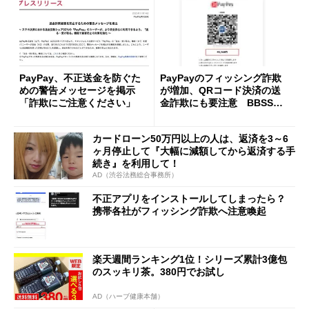
PayPay、不正送金を防ぐた
PayPayのフィッシング詐欺
めの警告メッセージを掲示
が増加、QRコード決済の送
「詐欺にご注意ください」
金詐欺にも要注意 BBSSが
調査
カードローン50万円以上の人は、返済を3～6
ヶ月停止して『大幅に減額してから返済する手
続き』を利用して！
AD（渋谷法務総合事務所）
不正アプリをインストールしてしまったら？
携帯各社がフィッシング詐欺へ注意喚起
楽天週間ランキング1位！シリーズ累計3億包
のスッキリ茶。380円でお試し
AD（ハーブ健康本舗）