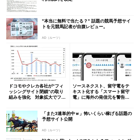
"本当に無料で当たる？" 話題の競馬予想サイ
トを元競馬記者が自腹レビュー。
AD（ルーツ）
ドコモやクレカ各社が“フィ
ソースネクスト、留守電をテ
ッシングサイト閉鎖”の取り
キスト化する「スマート留守
組みを強化 対象拡大でフィ
電」に海外の発信元を警告す
ッシングサイト半減を見込む
る機能を追加
「また3連単的中ｗ」怖いくらい稼げる話題の
予想サイト公開
AD（ルーツ）