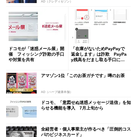
AD（クレディセゾン）
ドコモが「迷惑メール展」開
「在庫がないためPayPayで
催 フィッシング詐欺の手口
返金します」は詐欺 PayPa
や対策を共有
y残高をだまし取る手口に注
意喚起
アマゾン1位「このお茶ガチです」噂のお茶
AD（ハーブ健康本舗）
ドコモ、「意図せぬ迷惑メッセージ送信」を知
らせる機能を導入 7月上旬から
全経営者・個人事業主が作るべき「圧倒的コス
パのビジネスカード」