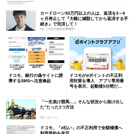
カードローン50万円以上の人は、返済を3～6
ヶ月停止して『大幅に減額してから返済する手
続き』で完済して！
AD（渋谷法務総合事務所）
ドコモ、銀行の偽サイトに誘
ドコモがdポイントの不正利
導するSMSへ注意喚起
用対策を導入 アプリ専用番
号を表示、起動後5分間だけ
使える仕様に
「一生負け競馬…」そんな状況から抜け出し
た”たった1つ方法
AD（ルーツ）
ドコモ、「d払い」の不正利用で全額補償へ
利用規約を改定