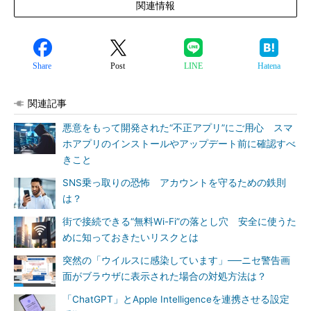
関連情報
Share
Post
LINE
Hatena
関連記事
悪意をもって開発された“不正アプリ”にご用心 スマ
ホアプリのインストールやアップデート前に確認すべ
きこと
SNS乗っ取りの恐怖 アカウントを守るための鉄則
は？
街で接続できる“無料Wi-Fi”の落とし穴 安全に使うた
めに知っておきたいリスクとは
突然の「ウイルスに感染しています」──ニセ警告画
面がブラウザに表示された場合の対処方法は？
「ChatGPT」とApple Intelligenceを連携させる設定