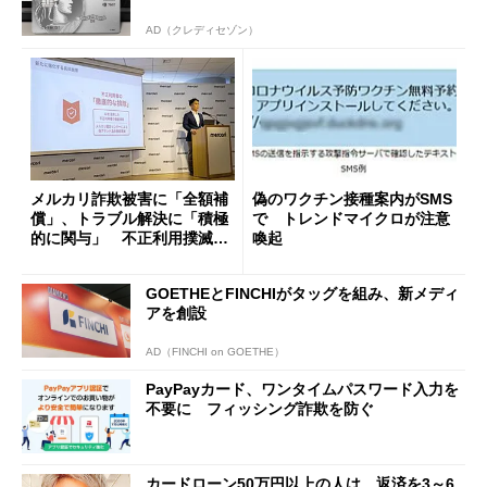
AD（クレディセゾン）
メルカリ詐欺被害に「全額補
偽のワクチン接種案内がSMS
償」、トラブル解決に「積極
で トレンドマイクロが注意
的に関与」 不正利用撲滅の
喚起
方針を発表
GOETHEとFINCHIがタッグを組み、新メディ
アを創設
AD（FINCHI on GOETHE）
PayPayカード、ワンタイムパスワード入力を
不要に フィッシング詐欺を防ぐ
カードローン50万円以上の人は、返済を3～6