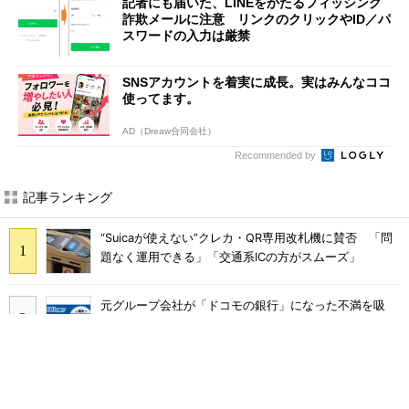
記者にも届いた、LINEをかたるフィッシング
詐欺メールに注意 リンクのクリックやID／パ
スワードの入力は厳禁
SNSアカウントを着実に成長。実はみんなココ
使ってます。
AD（Dreaw合同会社）
Recommended by
記事ランキング
“Suicaが使えない”クレカ・QR専用改札機に賛否 「問
題なく運用できる」「交通系ICの方がスムーズ」
元グループ会社が「ドコモの銀行」になった不満を吸
収？ SBI新生銀行が「SBIの銀行」として最大5.2万円
のキャッシュバックキャンペーンを開催
工事不要で14畳まで冷房可能「タンスのゲン スポット
クーラー 79800020」がタイムセールで10％オフの5万