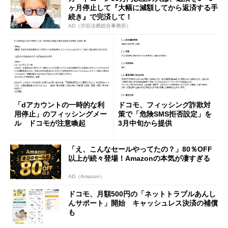
ヶ月停止して『大幅に減額してから返済する手
続き』で完済して！
AD（渋谷法務総合事務所）
「dアカウントの一時的な利
ドコモ、フィッシング詐欺対
用停止」のフィッシングメー
策で「危険SMS拒否設定」を
ル ドコモが注意喚起
3月中旬から提供
「え、こんなセールやってたの？」80％OFF
以上が続々登場！Amazonの本気が凄すぎる
AD（Amazon）
ドコモ、月額500円の「ネットトラブルあんし
んサポート」開始 キャッシュレス決済の補償
も