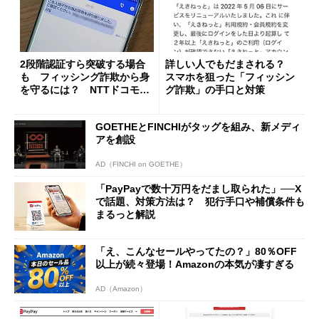
2段階認証すら突破する場合
詳しい人でもだまされる？
も フィッシング詐欺から身
スマホを狙った「フィッシン
を守るには？ NTTドコモに
グ詐欺」の手口と対策
聞く
GOETHEとFINCHIがタッグを組み、新メディ
アを創設
AD（FINCHI on GOETHE）
「PayPayで数十万円をだまし取られた」──X
で話題、対策方法は？ 犯行手口や補償条件も
まるっと解説
「え、こんなセールやってたの？」80％OFF
以上が続々登場！Amazonの本気が凄すぎる
AD（Amazon）