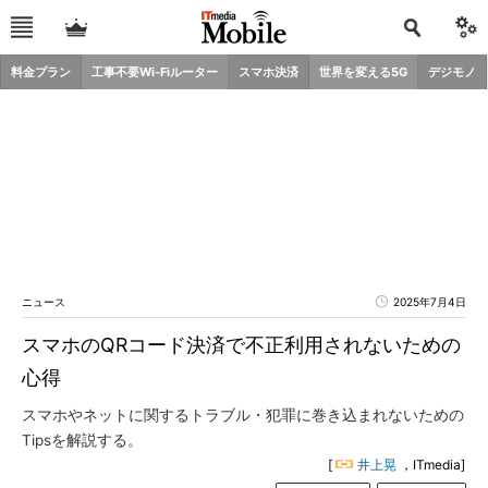
料金プラン
工事不要Wi-Fiルーター
スマホ決済
世界を変える5G
デジモノ
ニュース
2025年7月4日
スマホのQRコード決済で不正利用されないための
心得
スマホやネットに関するトラブル・犯罪に巻き込まれないための
Tipsを解説する。
[
井上晃
，ITmedia]