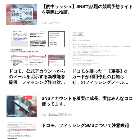
【的中ラッシュ】SNSで話題の競馬予想サイト
を実際に検証。
AD（ルーツ）
ドコモ、公式アカウントから
ドコモを装った「【重要】d
のメールを明示する新機能を
カードが利用停止のお知ら
提供 フィッシング詐欺対策
せ」のフィッシングメールに
に
注意
SNSアカウントを着実に成長。実はみんなココ
使ってます。
AD（Dreaw合同会社）
ドコモ、フィッシングSMSについて注意喚起