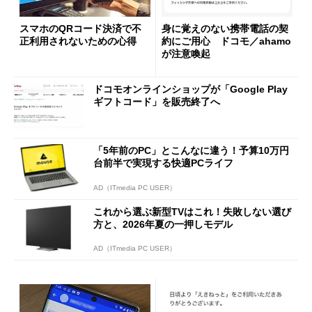
スマホのQRコード決済で不
身に覚えのない携帯電話の契
正利用されないための心得
約にご用心 ドコモ／ahamo
が注意喚起
ドコモオンラインショップが「Google Play
ギフトコード」を販売終了へ
「5年前のPC」とこんなに違う！予算10万円
台前半で実現する快適PCライフ
AD（ITmedia PC USER）
これから選ぶ新型TVはこれ！失敗しない選び
方と、2026年夏の一押しモデル
AD（ITmedia PC USER）