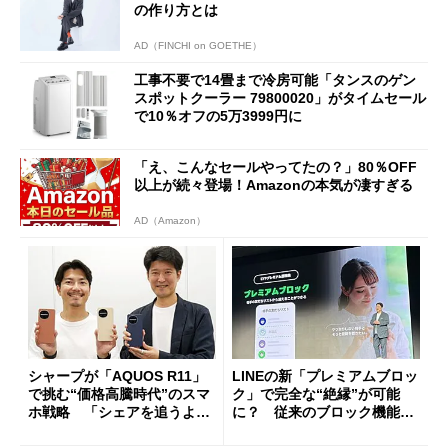
の作り方とは
AD（FINCHI on GOETHE）
工事不要で14畳まで冷房可能「タンスのゲン
スポットクーラー 79800020」がタイムセール
で10％オフの5万3999円に
「え、こんなセールやってたの？」80％OFF
以上が続々登場！Amazonの本気が凄すぎる
AD（Amazon）
シャープが「AQUOS R11」
LINEの新「プレミアムブロッ
で挑む“価格高騰時代”のスマ
ク」で完全な“絶縁”が可能
ホ戦略 「シェアを追うより
に？ 従来のブロック機能と
も既存ユーザーを大切に」
の決定的な違い