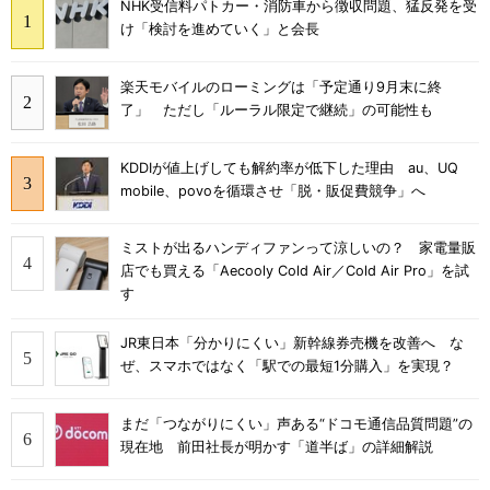
NHK受信料パトカー・消防車から徴収問題、猛反発を受
け「検討を進めていく」と会長
楽天モバイルのローミングは「予定通り9月末に終
了」 ただし「ルーラル限定で継続」の可能性も
KDDIが値上げしても解約率が低下した理由 au、UQ
mobile、povoを循環させ「脱・販促費競争」へ
ミストが出るハンディファンって涼しいの？ 家電量販
店でも買える「Aecooly Cold Air／Cold Air Pro」を試
す
JR東日本「分かりにくい」新幹線券売機を改善へ な
ぜ、スマホではなく「駅での最短1分購入」を実現？
まだ「つながりにくい」声ある“ドコモ通信品質問題”の
現在地 前田社長が明かす「道半ば」の詳細解説