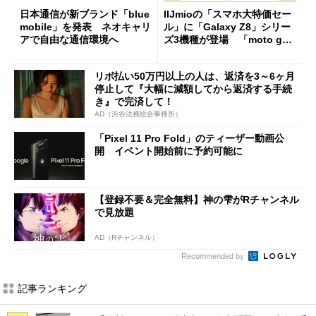
日本通信が新ブランド「blue
IIJmioの「スマホ大特価セー
mobile」を発表 ネオキャリ
ル」に「Galaxy Z8」シリー
アで自由な通信環境へ
ズ3機種が登場 「moto g37
j」や「OPPO Find X9 Ultr
a」も
リボ払い50万円以上の人は、返済を3～6ヶ月
停止して『大幅に減額してから返済する手続
き』で完済して！
AD（渋谷法務総合事務所）
「Pixel 11 Pro Fold」のティーザー動画公
開 イベント開始前に予約可能に
【登録不要＆完全無料】神の雫がRチャンネル
で見放題
AD（Rチャンネル）
Recommended by
記事ランキング