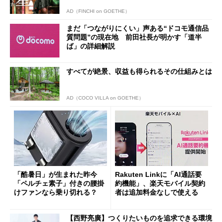
AD（FINCHI on GOETHE）
まだ「つながりにくい」声ある“ドコモ通信品
質問題”の現在地 前田社長が明かす「道半
ば」の詳細解説
すべてが絶景、収益も得られるその仕組みとは
AD（COCO VILLA on GOETHE）
「酷暑日」が生まれた昨今
Rakuten Linkに「AI通話要
「ペルチェ素子」付きの腰掛
約機能」、楽天モバイル契約
けファンなら乗り切れる？
者は追加料金なしで使える
【西野亮廣】つくりたいものを追求できる環境