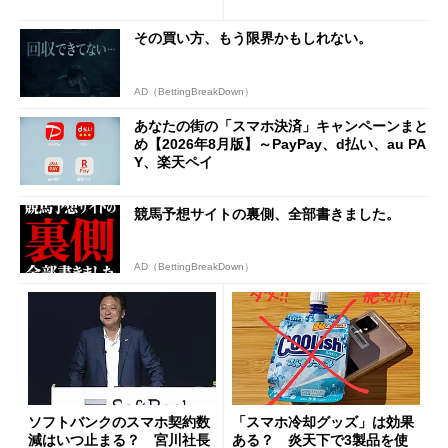
と戸惑いも
施策がめじろ押し
その買い方、もう限界かもしれない。
AD（BettingBreakDown）
あなたの街の「スマホ決済」キャンペーンまと
め【2026年8月版】～PayPay、d払い、au PA
Y、楽天ペイ
競馬予想サイトの裏側、全部書きました。
AD（BettingBreakDown）
ソフトバンクのスマホ契約数
「スマホ冷却グッズ」は効果
減はいつ止まる？ 宮川社長
ある？ 炎天下で3製品を使