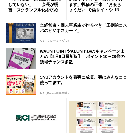
していない」――会長が明
ます」投稿の正体 “お涙ち
言 スクランブル化を求める
ょうだい”で偽サイトやLINE
声絶えず
へ誘導するカラクリ
全経営者・個人事業主が作るべき「圧倒的コス
パのビジネスカード」
AD（クレディセゾン）
WAON POINTやAEON Payのキャンペーンま
とめ【8月6日最新版】 ポイント10～20倍の
獲得チャンス多数
SNSアカウントを着実に成長。実はみんなココ
使ってます。
AD（Dreaw合同会社）