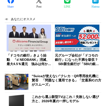
Share
Post
LINE
Hatena
あなたにオススメ
「ドコモの銀行」きょう始
元グループ会社が「ドコモの
動 「d NEOBANK」消滅、
銀行」になった不満を吸収？
最大4.5％還元 強みは何か解
SBI新生銀行が「SBIの銀
説
行」として最大5.2万円のキャ
ッシュバックキャンペーンを
“Suicaが使えない”クレカ・QR専用改札機に
開催
賛否 「問題なく運用できる」「交通系ICの方
がスムーズ」
これから選ぶ新型TVはこれ！失敗しない選び
方と、2026年夏の一押しモデル