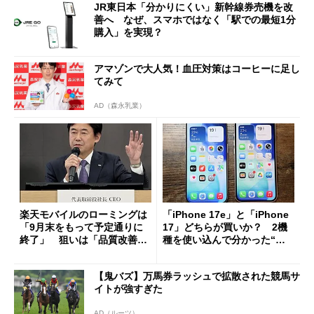
JR東日本「分かりにくい」新幹線券売機を改
善へ なぜ、スマホではなく「駅での最短1分
購入」を実現？
アマゾンで大人気！血圧対策はコーヒーに足し
てみて
AD（森永乳業）
楽天モバイルのローミングは
「iPhone 17e」と「iPhone
「9月末をもって予定通りに
17」どちらが買いか？ 2機
終了」 狙いは「品質改善」
種を使い込んで分かった“ス
ただし「ルーラル限定で期
ペック表にない違い”
限を切った新契約」の可能性
【鬼バズ】万馬券ラッシュで拡散された競馬サ
も
イトが強すぎた
AD（ルーツ）