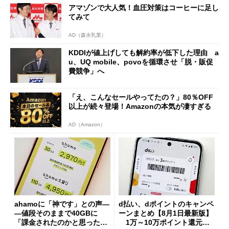
アマゾンで大人気！血圧対策はコーヒーに足し
てみて
AD（森永乳業）
KDDIが値上げしても解約率が低下した理由 a
u、UQ mobile、povoを循環させ「脱・販促
費競争」へ
「え、こんなセールやってたの？」80％OFF
以上が続々登場！Amazonの本気が凄すぎる
AD（Amazon）
ahamoに「神です」との声―
d払い、dポイントのキャンペ
―値段そのままで40GBに
ーンまとめ【8月1日最新版】
「課金されたのかと思った」
1万～10万ポイント還元の