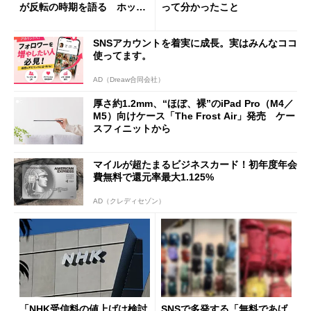
が反転の時期を語る ホッピ
って分かったこと
ング対策は「真剣にやりすぎ
た」
SNSアカウントを着実に成長。実はみんなココ
使ってます。
AD（Dreaw合同会社）
厚さ約1.2mm、“ほぼ、裸”のiPad Pro（M4／
M5）向けケース「The Frost Air」発売 ケー
スフィニットから
マイルが超たまるビジネスカード！初年度年会
費無料で還元率最大1.125%
AD（クレディセゾン）
「NHK受信料の値上げは検討
SNSで多発する「無料であげ