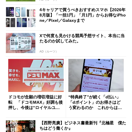
4キャリアで買うべきおすすめスマホ【2026年
8月版】「一括1円」「月1円」からお得なiPho
ne／Pixel／Galaxyまで
Xで何度も見かける競馬予想サイト、本当に当
たるのか試してみた。
AD（ルーツ）
ドコモが念願の増収増益に好
“特典終了”が続く「d払い」
転 「ドコモMAX」好調も後
「dポイント」のお得さはど
押し、今後は“ロイヤルユー
う変わるのか これからは
ザー”を重視
「dカード」の利用が得策？
【西野亮廣】ビジネス書最新刊『北極星 僕た
ちはどう働くか』