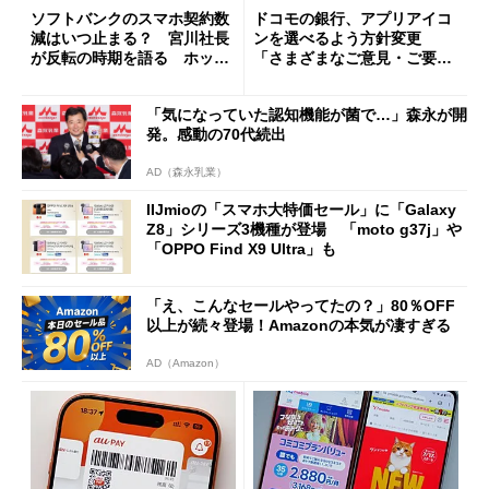
ソフトバンクのスマホ契約数
ドコモの銀行、アプリアイコ
減はいつ止まる？ 宮川社長
ンを選べるよう方針変更
が反転の時期を語る ホッピ
「さまざまなご意見・ご要望
ング対策は「真剣にやりすぎ
を踏まえ」
た」
「気になっていた認知機能が菌で…」森永が開
発。感動の70代続出
AD（森永乳業）
IIJmioの「スマホ大特価セール」に「Galaxy
Z8」シリーズ3機種が登場 「moto g37j」や
「OPPO Find X9 Ultra」も
「え、こんなセールやってたの？」80％OFF
以上が続々登場！Amazonの本気が凄すぎる
AD（Amazon）