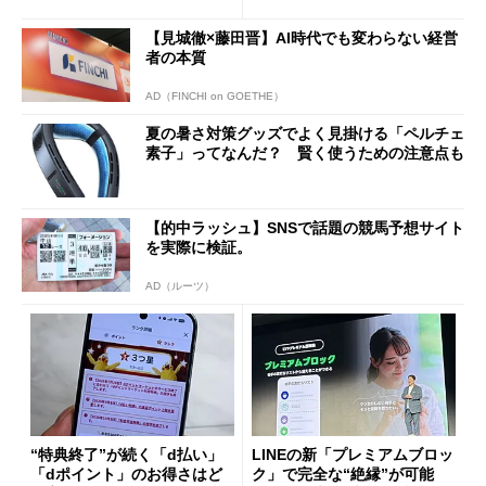
ド”専用
【見城徹×藤田晋】AI時代でも変わらない経営
者の本質
AD（FINCHI on GOETHE）
夏の暑さ対策グッズでよく見掛ける「ペルチェ
素子」ってなんだ？ 賢く使うための注意点も
【的中ラッシュ】SNSで話題の競馬予想サイト
を実際に検証。
AD（ルーツ）
“特典終了”が続く「d払い」
LINEの新「プレミアムブロッ
「dポイント」のお得さはど
ク」で完全な“絶縁”が可能