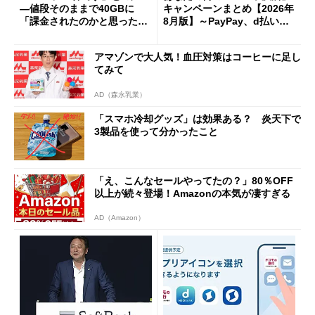
―値段そのままで40GBに
キャンペーンまとめ【2026年
「課金されたのかと思った」
8月版】～PayPay、d払い、a
と戸惑いも
u PAY、楽天ペイ
アマゾンで大人気！血圧対策はコーヒーに足し
てみて
AD（森永乳業）
「スマホ冷却グッズ」は効果ある？ 炎天下で
3製品を使って分かったこと
「え、こんなセールやってたの？」80％OFF
以上が続々登場！Amazonの本気が凄すぎる
AD（Amazon）