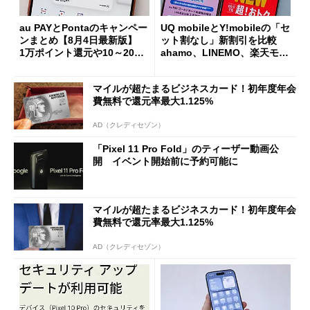
au PAYとPontaのキャンペー
UQ mobileとY!mobileの「セ
ンまとめ【8月4日最新版】
ット割なし」新割引を比較
1万ポイント還元や10～20％
ahamo、LINEMO、楽天モバ
還元あり
イルよりもお得？
マイルが超たまるビジネスカード！初年度年会
費無料で還元率最大1.125%
AD（クレディセゾン）
「Pixel 11 Pro Fold」のティーザー動画公
開 イベント開始前に予約可能に
マイルが超たまるビジネスカード！初年度年会
費無料で還元率最大1.125%
AD（クレディセゾン）