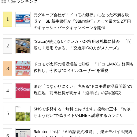
記事ランキング
元グループ会社が「ドコモの銀行」になった不満を吸
収？ SBI新生銀行が「SBIの銀行」として最大5.2万円
のキャッシュバックキャンペーンを開催
“Suicaが使えない”クレカ・QR専用改札機に賛否 「問
題なく運用できる」「交通系ICの方がスムーズ」
ドコモが念願の増収増益に好転 「ドコモMAX」好調も
後押し、今後は“ロイヤルユーザー”を重視
まだ「つながりにくい」声ある“ドコモ通信品質問題”の
現在地 前田社長が明かす「道半ば」の詳細解説
SNSで多発する「無料であげます」投稿の正体 “お涙
ちょうだい”で偽サイトやLINEへ誘導するカラクリ
Rakuten Linkに「AI通話要約機能」、楽天モバイル契約