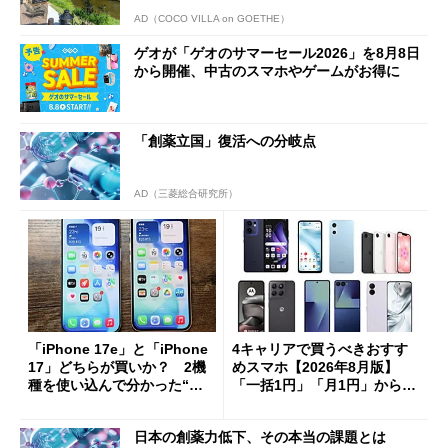
AD（COCO VILLA on GOETHE）
ゲオが「ゲオのサマーセール2026」を8月8日
から開催、中古のスマホやゲームがお得に
「創薬立国」復活への分岐点
AD（三菱総合研究所）
「iPhone 17e」と「iPhone
4キャリアで買うべきおすす
17」どちらが買いか？ 2機
めスマホ【2026年8月版】
種を使い込んで分かった“ス
「一括1円」「月1円」からお
ペック表にない違い”
得なiPhone／Pixel／Galaxy
まで
日本の創薬力低下、その本当の課題とは