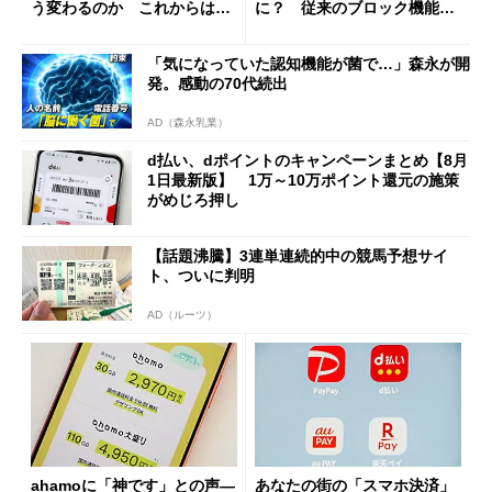
う変わるのか これからは
に？ 従来のブロック機能と
「dカード」の利用が得策？
の決定的な違い
「気になっていた認知機能が菌で…」森永が開
発。感動の70代続出
AD（森永乳業）
d払い、dポイントのキャンペーンまとめ【8月
1日最新版】 1万～10万ポイント還元の施策
がめじろ押し
【話題沸騰】3連単連続的中の競馬予想サイ
ト、ついに判明
AD（ルーツ）
ahamoに「神です」との声―
あなたの街の「スマホ決済」