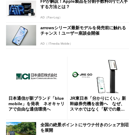
FPが解説！Apple製品を分割手数料0円で入手
する方法とは？
AD（Fav-Log）
arrowsシリーズ最新モデルを発売前に触れる
チャンス！ユーザー座談会開催
AD（ ITmedia Mobile）
日本通信が新ブランド「blue
JR東日本「分かりにくい」新
mobile」を発表 ネオキャリ
幹線券売機を改善へ なぜ、
アで自由な通信環境へ
スマホではなく「駅での最短
1分購入」を実現？
全国の絶景ポイントにサウナ付きのシェア別荘
を展開