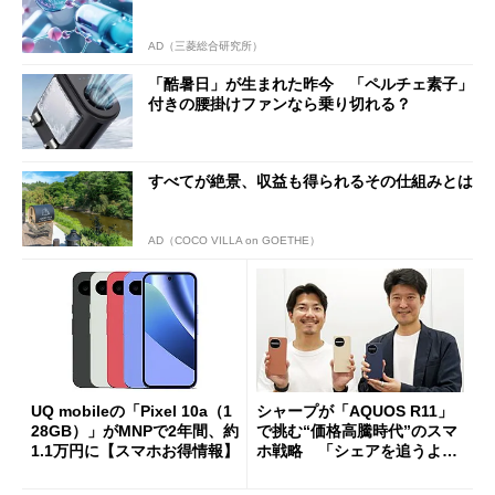
AD（三菱総合研究所）
「酷暑日」が生まれた昨今 「ペルチェ素子」
付きの腰掛けファンなら乗り切れる？
すべてが絶景、収益も得られるその仕組みとは
AD（COCO VILLA on GOETHE）
UQ mobileの「Pixel 10a（1
シャープが「AQUOS R11」
28GB）」がMNPで2年間、約
で挑む“価格高騰時代”のスマ
1.1万円に【スマホお得情報】
ホ戦略 「シェアを追うより
も既存ユーザーを大切に」