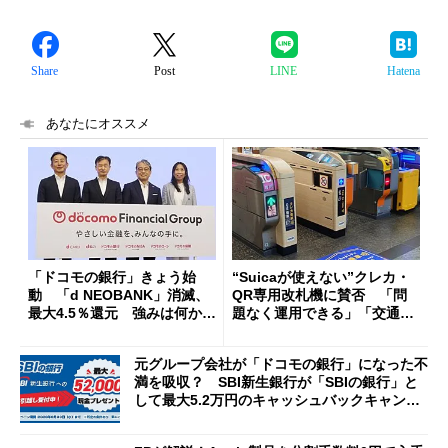
Share
Post
LINE
Hatena
あなたにオススメ
「ドコモの銀行」きょう始
“Suicaが使えない”クレカ・
動 「d NEOBANK」消滅、
QR専用改札機に賛否 「問
最大4.5％還元 強みは何か解
題なく運用できる」「交通系I
説
Cの方がスムーズ」
元グループ会社が「ドコモの銀行」になった不
満を吸収？ SBI新生銀行が「SBIの銀行」と
して最大5.2万円のキャッシュバックキャンペ
ーンを開催