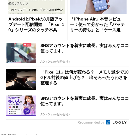
AndroidとPixelの8月版アッ
「iPhone Air」本音レビュ
プデート配信開始 「Pixel 1
ー：使って分かった「バッテ
0」シリーズのタッチ不具合
リーの持ち」と「ケース選
修正やGPU性能改善なども
び」の悩ましさ
SNSアカウントを着実に成長。実はみんなココ
使ってます。
AD（Dreaw合同会社）
「Pixel 11」は何が変わる？ メモリ減少で10
0ドル前後の値上げも？ 出そろったうわさを
整理する
SNSアカウントを着実に成長。実はみんなココ
使ってます。
AD（Dreaw合同会社）
Recommended by