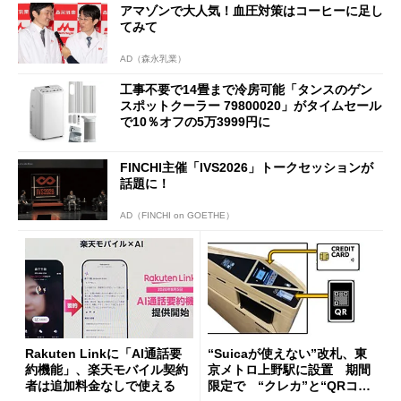
アマゾンで大人気！血圧対策はコーヒーに足し
てみて
AD（森永乳業）
工事不要で14畳まで冷房可能「タンスのゲン
スポットクーラー 79800020」がタイムセール
で10％オフの5万3999円に
FINCHI主催「IVS2026」トークセッションが
話題に！
AD（FINCHI on GOETHE）
Rakuten Linkに「AI通話要
“Suicaが使えない”改札、東
約機能」、楽天モバイル契約
京メトロ上野駅に設置 期間
者は追加料金なしで使える
限定で “クレカ”と“QRコー