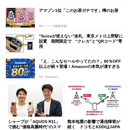
行」として最大5.2万円のキャ
ッシュバックキャンペーンを
アマゾン1位「このお茶ガチです」噂のお茶
開催
AD（ハーブ健康本舗）
“Suicaが使えない”改札、東京メトロ上野駅に
設置 期間限定で “クレカ”と“QRコード”専
用
「え、こんなセールやってたの？」80％OFF
以上が続々登場！Amazonの本気が凄すぎる
AD（Amazon）
シャープが「AQUOS R11」
熊本地震の影響で通信障害が
で挑む“価格高騰時代”のスマ
続く ドコモとKDDIはJAPA