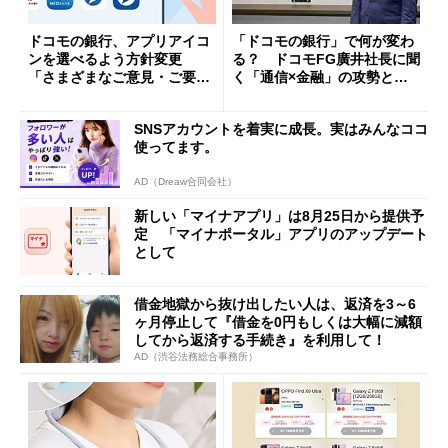
ドコモの銀行、アプリアイコ
「ドコモの銀行」で何が変わ
ンを選べるよう方針変更
る？ ドコモFG廣井社長に聞
「さまざまなご意見・ご要望
く「通信×金融」の攻勢とグ
を踏まえ」
ループ戦略
SNSアカウントを着実に成長。実はみんなココ
使ってます。
AD（Dreaw合同会社）
新しい「マイナアプリ」は8月25日から提供予
定 「マイナポータル」アプリのアップデート
として
借金地獄から抜け出したい人は、返済を3～6
ヶ月停止して『借金を0円もしくは大幅に減額
してから返済する手続き』を利用して！
AD（渋谷法務総合事務所）