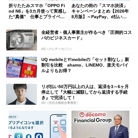
折りたたみスマホ「OPPO Fi
あなたの街の「スマホ決済」
nd N6」を3カ月使って実感し
キャンペーンまとめ【2026年
た“真価” 仕事とプライベー
8月版】～PayPay、d払い、a
トで大活躍
u PAY、楽天ペイ
全経営者・個人事業主が作るべき「圧倒的コス
パのビジネスカード」
AD（クレディセゾン）
UQ mobileとY!mobileの「セット割なし」新
割引を比較 ahamo、LINEMO、楽天モバイ
ルよりもお得？
リボ払い50万円以上の人は、返済を3～6ヶ月
停止して『大幅に減額してから返済する手続
き』で完済して！
AD（渋谷法務総合事務所）