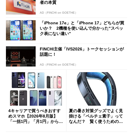
者の本質
AD（FINCHI on GOETHE）
「iPhone 17e」と「iPhone 17」どちらが買
いか？ 2機種を使い込んで分かった“スペッ
ク表にない違い”
FINCHI主催「IVS2026」トークセッションが
話題に！
AD（FINCHI on GOETHE）
4キャリアで買うべきおすす
夏の暑さ対策グッズでよく見
めスマホ【2026年8月版】
掛ける「ペルチェ素子」って
「一括1円」「月1円」からお
なんだ？ 賢く使うための注
得なiPhone／Pixel／Galaxy
意点も
まで