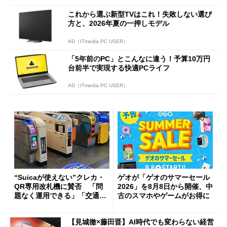
これから選ぶ新型TVはこれ！失敗しない選び
方と、2026年夏の一押しモデル
AD（ITmedia PC USER）
「5年前のPC」とこんなに違う！予算10万円
台前半で実現する快適PCライフ
AD（ITmedia PC USER）
“Suicaが使えない”クレカ・
ゲオが「ゲオのサマーセール
QR専用改札機に賛否 「問
2026」を8月8日から開催、中
題なく運用できる」「交通系I
古のスマホやゲームがお得に
Cの方がスムーズ」
【見城徹×藤田晋】AI時代でも変わらない経営