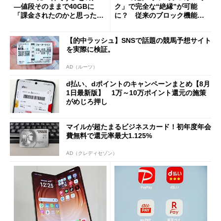
―値段そのままで40GBに
ク」で完全な“絶縁”が可能
「課金されたのかと思った」
に？ 従来のブロック機能と
と戸惑いも
の決定的な違い
【的中ラッシュ】SNSで話題の競馬予想サイト
を実際に検証。
AD（ルーツ）
d払い、dポイントのキャンペーンまとめ【8月
1日最新版】 1万～10万ポイント還元の施策
がめじろ押し
マイルが超たまるビジネスカード！初年度年会
費無料で還元率最大1.125%
AD（クレディセゾン）