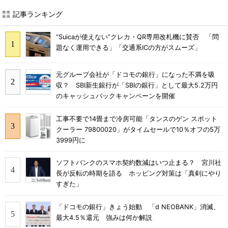
記事ランキング
“Suicaが使えない”クレカ・QR専用改札機に賛否 「問
題なく運用できる」「交通系ICの方がスムーズ」
元グループ会社が「ドコモの銀行」になった不満を吸
収？ SBI新生銀行が「SBIの銀行」として最大5.2万円
のキャッシュバックキャンペーンを開催
工事不要で14畳まで冷房可能「タンスのゲン スポット
クーラー 79800020」がタイムセールで10％オフの5万
3999円に
ソフトバンクのスマホ契約数減はいつ止まる？ 宮川社
長が反転の時期を語る ホッピング対策は「真剣にやり
すぎた」
「ドコモの銀行」きょう始動 「d NEOBANK」消滅、
最大4.5％還元 強みは何か解説