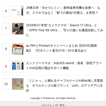
JR東日本「分かりにくい」新幹線券売機を改善へ な
ぜ、スマホではなく「駅での最短1分購入」を実現？
2026年の“本気”カメラスマホ「Xiaomi 17 Ultra」と
「OPPO Find X9 Ultra」、写りの違いを徹底比較してみ
た
au PAYとPontaのキャンペーンまとめ【8月4日最新
版】 1万ポイント還元や10～20％還元あり
エントリースマホ「AQUOS wish6」発表 防犯アラー
トやAI活用の電話サポート機能
「くにゃっ」と握れるケーブルケースや斜め挿し充電器
も オウルテックの新ブランド「soft」のアイデアに注
目
Copyright © ITmedia Inc. All Rights Reserved.
ページトップに戻る