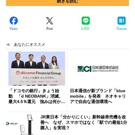
続きを読む
Share
Post
LINE
Hatena
あなたにオススメ
「ドコモの銀行」きょう始
日本通信が新ブランド「blue
動 「d NEOBANK」消滅、
mobile」を発表 ネオキャリ
最大4.5％還元 強みは何か解
アで自由な通信環境へ
説
JR東日本「分かりにくい」新幹線券売機を改
善へ なぜ、スマホではなく「駅での最短1分
購入」を実現？