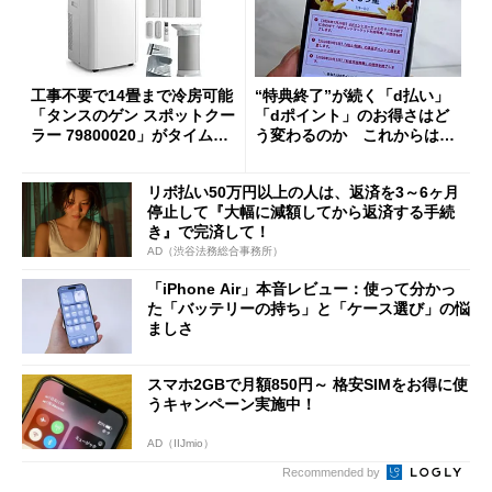
工事不要で14畳まで冷房可能
“特典終了”が続く「d払い」
「タンスのゲン スポットクー
「dポイント」のお得さはど
ラー 79800020」がタイムセ
う変わるのか これからは
ールで10％オフの5万3999円
「dカード」の利用が得策？
に
リボ払い50万円以上の人は、返済を3～6ヶ月
停止して『大幅に減額してから返済する手続
き』で完済して！
AD（渋谷法務総合事務所）
「iPhone Air」本音レビュー：使って分かっ
た「バッテリーの持ち」と「ケース選び」の悩
ましさ
スマホ2GBで月額850円～ 格安SIMをお得に使
うキャンペーン実施中！
AD（IIJmio）
Recommended by