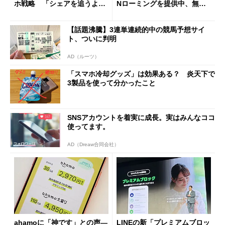
ホ戦略 「シェアを追うより
Nローミングを提供中、無料
も既存ユーザーを大切に」
Wi-Fi「00000JAPAN」も開
放
【話題沸騰】3連単連続的中の競馬予想サイ
ト、ついに判明
AD（ルーツ）
「スマホ冷却グッズ」は効果ある？ 炎天下で
3製品を使って分かったこと
SNSアカウントを着実に成長。実はみんなココ
使ってます。
AD（Dreaw合同会社）
ahamoに「神です」との声―
LINEの新「プレミアムブロッ