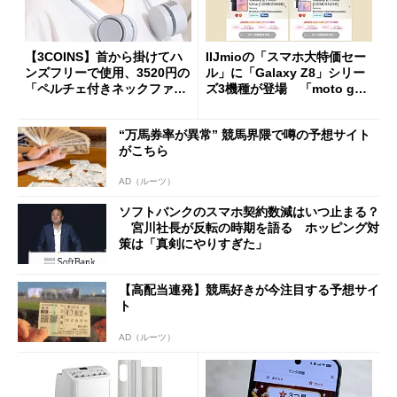
【3COINS】首から掛けてハ
IIJmioの「スマホ大特価セー
ンズフリーで使用、3520円の
ル」に「Galaxy Z8」シリー
「ペルチェ付きネックファ
ズ3機種が登場 「moto g37
ン」
j」や「OPPO Find X9 Ultr
a」も
“万馬券率が異常” 競馬界隈で噂の予想サイト
がこちら
AD（ルーツ）
ソフトバンクのスマホ契約数減はいつ止まる？
宮川社長が反転の時期を語る ホッピング対
策は「真剣にやりすぎた」
【高配当連発】競馬好きが今注目する予想サイ
ト
AD（ルーツ）