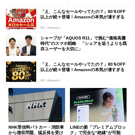
ールで10％オフの5万3999円
に
「え、こんなセールやってたの？」80％OFF
以上が続々登場！Amazonの本気が凄すぎる
AD（Amazon）
シャープが「AQUOS R11」で挑む“価格高騰
時代”のスマホ戦略 「シェアを追うよりも既
存ユーザーを大切に」
「え、こんなセールやってたの？」80％OFF
以上が続々登場！Amazonの本気が凄すぎる
AD（Amazon）
NHK受信料パトカー・消防車
LINEの新「プレミアムブロッ
から徴収問題、猛反発を受け
ク」で完全な“絶縁”が可能