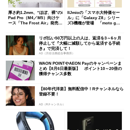
厚さ約1.2mm、“ほぼ、裸”のi
IIJmioの「スマホ大特価セー
Pad Pro（M4／M5）向けケ
ル」に「Galaxy Z8」シリー
ース「The Frost Air」発売
ズ3機種が登場 「moto g37
ケースフィニットから
j」や「OPPO Find X9 Ultr
a」も
リボ払い50万円以上の人は、返済を3～6ヶ月
停止して『大幅に減額してから返済する手続
き』で完済して！
AD（渋谷法務総合事務所）
WAON POINTやAEON Payのキャンペーンま
とめ【8月6日最新版】 ポイント10～20倍の
獲得チャンス多数
【80年代洋楽】無料配信中！Rチャンネルなら
登録不要！
AD（Rチャンネル）