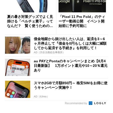
夏の暑さ対策グッズでよく見
「Pixel 11 Pro Fold」のティ
掛ける「ペルチェ素子」って
ーザー動画公開 イベント開
なんだ？ 賢く使うための注
始前に予約可能に
意点も
借金地獄から抜け出したい人は、返済を3～6
ヶ月停止して『借金を0円もしくは大幅に減額
してから返済する手続き』を利用して！
AD（渋谷法務総合事務所）
au PAYとPontaのキャンペーンまとめ【8月4
日最新版】 1万ポイント還元や10～20％還元
あり
スマホ2GBで月額850円～ 格安SIMをお得に使
うキャンペーン実施中！
AD（IIJmio）
Recommended by