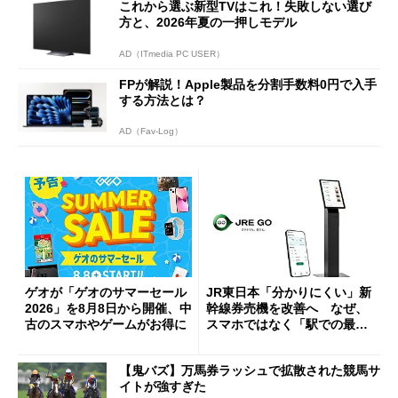
これから選ぶ新型TVはこれ！失敗しない選び
方と、2026年夏の一押しモデル
AD（ITmedia PC USER）
FPが解説！Apple製品を分割手数料0円で入手
する方法とは？
AD（Fav-Log）
ゲオが「ゲオのサマーセール
JR東日本「分かりにくい」新
2026」を8月8日から開催、中
幹線券売機を改善へ なぜ、
古のスマホやゲームがお得に
スマホではなく「駅での最短
1分購入」を実現？
【鬼バズ】万馬券ラッシュで拡散された競馬サ
イトが強すぎた