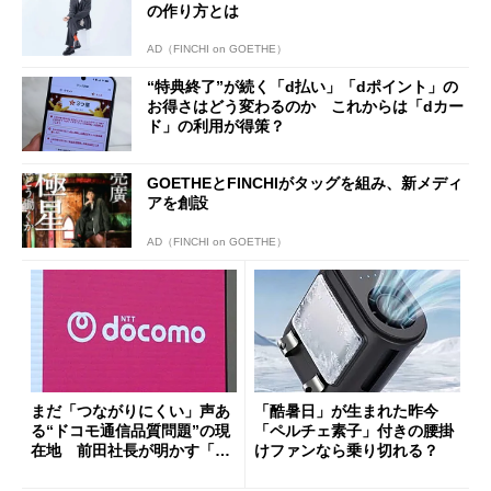
の作り方とは
AD（FINCHI on GOETHE）
“特典終了”が続く「d払い」「dポイント」の
お得さはどう変わるのか これからは「dカー
ド」の利用が得策？
GOETHEとFINCHIがタッグを組み、新メディ
アを創設
AD（FINCHI on GOETHE）
まだ「つながりにくい」声あ
「酷暑日」が生まれた昨今
る“ドコモ通信品質問題”の現
「ペルチェ素子」付きの腰掛
在地 前田社長が明かす「道
けファンなら乗り切れる？
半ば」の詳細解説