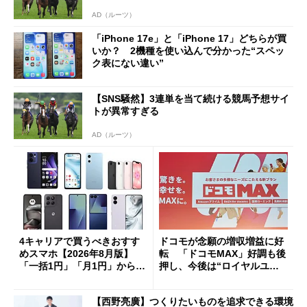
AD（ルーツ）
「iPhone 17e」と「iPhone 17」どちらが買
いか？ 2機種を使い込んで分かった“スペッ
ク表にない違い”
【SNS騒然】3連単を当て続ける競馬予想サイ
トが異常すぎる
AD（ルーツ）
4キャリアで買うべきおすす
ドコモが念願の増収増益に好
めスマホ【2026年8月版】
転 「ドコモMAX」好調も後
「一括1円」「月1円」からお
押し、今後は“ロイヤルユー
得なiPhone／Pixel／Galaxy
ザー”を重視
まで
【西野亮廣】つくりたいものを追求できる環境