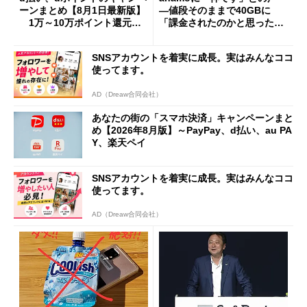
ーンまとめ【8月1日最新版】
―値段そのままで40GBに
1万～10万ポイント還元の
「課金されたのかと思った」
施策がめじろ押し
と戸惑いも
SNSアカウントを着実に成長。実はみんなココ
使ってます。
AD（Dreaw合同会社）
あなたの街の「スマホ決済」キャンペーンまと
め【2026年8月版】～PayPay、d払い、au PA
Y、楽天ペイ
SNSアカウントを着実に成長。実はみんなココ
使ってます。
AD（Dreaw合同会社）