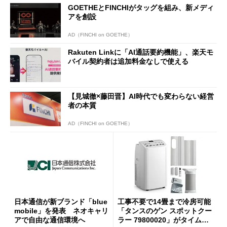
GOETHEとFINCHIがタッグを組み、新メディ
アを創設
AD（FINCHI on GOETHE）
Rakuten Linkに「AI通話要約機能」、楽天モ
バイル契約者は追加料金なしで使える
【見城徹×藤田晋】AI時代でも変わらない経営
者の本質
AD（FINCHI on GOETHE）
日本通信が新ブランド「blue
工事不要で14畳まで冷房可能
mobile」を発表 ネオキャリ
「タンスのゲン スポットクー
アで自由な通信環境へ
ラー 79800020」がタイムセ