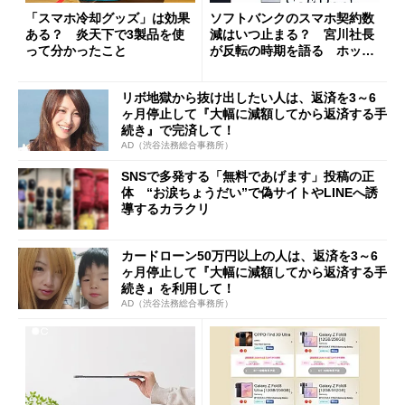
「スマホ冷却グッズ」は効果
ソフトバンクのスマホ契約数
ある？ 炎天下で3製品を使
減はいつ止まる？ 宮川社長
って分かったこと
が反転の時期を語る ホッピ
ング対策は「真剣にやりすぎ
た」
リボ地獄から抜け出したい人は、返済を3～6
ヶ月停止して『大幅に減額してから返済する手
続き』で完済して！
AD（渋谷法務総合事務所）
SNSで多発する「無料であげます」投稿の正
体 “お涙ちょうだい”で偽サイトやLINEへ誘
導するカラクリ
カードローン50万円以上の人は、返済を3～6
ヶ月停止して『大幅に減額してから返済する手
続き』を利用して！
AD（渋谷法務総合事務所）