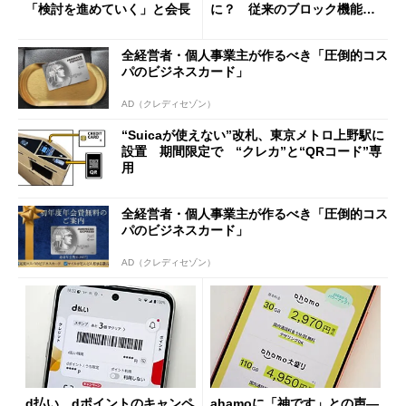
「検討を進めていく」と会長
に？ 従来のブロック機能と
の決定的な違い
全経営者・個人事業主が作るべき「圧倒的コス
パのビジネスカード」
AD（クレディセゾン）
“Suicaが使えない”改札、東京メトロ上野駅に
設置 期間限定で “クレカ”と“QRコード”専
用
全経営者・個人事業主が作るべき「圧倒的コス
パのビジネスカード」
AD（クレディセゾン）
d払い、dポイントのキャンペ
ahamoに「神です」との声―