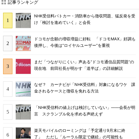
記事ランキング
NHK受信料パトカー・消防車から徴収問題、猛反発を受
け「検討を進めていく」と会長
ドコモが念願の増収増益に好転 「ドコモMAX」好調も
後押し、今後は“ロイヤルユーザー”を重視
まだ「つながりにくい」声ある“ドコモ通信品質問題”の
現在地 前田社長が明かす「道半ば」の詳細解説
なぜ？ カーナビが「NHK受信料」対象になるワケ 課
金されるケースと徴収を免れる方法
「NHK受信料の値上げは検討していない」――会長が明
言 スクランブル化を求める声絶えず
楽天モバイルのローミングは「予定通り9月末に終
了」 ただし「ルーラル限定で継続」の可能性も