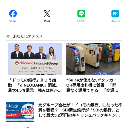
Share
Post
LINE
Hatena
あなたにオススメ
「ドコモの銀行」きょう始
“Suicaが使えない”クレカ・
動 「d NEOBANK」消滅、
QR専用改札機に賛否 「問
最大4.5％還元 強みは何か解
題なく運用できる」「交通系I
説
Cの方がスムーズ」
元グループ会社が「ドコモの銀行」になった不
満を吸収？ SBI新生銀行が「SBIの銀行」と
して最大5.2万円のキャッシュバックキャンペ
ーンを開催