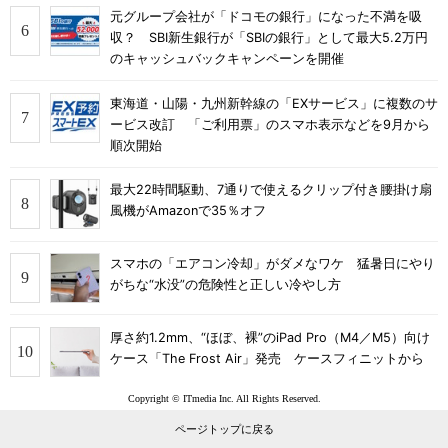
元グループ会社が「ドコモの銀行」になった不満を吸
収？ SBI新生銀行が「SBIの銀行」として最大5.2万円
のキャッシュバックキャンペーンを開催
東海道・山陽・九州新幹線の「EXサービス」に複数のサ
ービス改訂 「ご利用票」のスマホ表示などを9月から
順次開始
最大22時間駆動、7通りで使えるクリップ付き腰掛け扇
風機がAmazonで35％オフ
スマホの「エアコン冷却」がダメなワケ 猛暑日にやり
がちな“水没”の危険性と正しい冷やし方
厚さ約1.2mm、“ほぼ、裸”のiPad Pro（M4／M5）向け
ケース「The Frost Air」発売 ケースフィニットから
Copyright © ITmedia Inc. All Rights Reserved.
ページトップに戻る