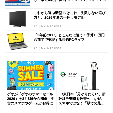
ーンを開催
これから選ぶ新型TVはこれ！失敗しない選び
方と、2026年夏の一押しモデル
AD（ITmedia PC USER）
「5年前のPC」とこんなに違う！予算10万円
台前半で実現する快適PCライフ
AD（ITmedia PC USER）
ゲオが「ゲオのサマーセール
JR東日本「分かりにくい」新
2026」を8月8日から開催、中
幹線券売機を改善へ なぜ、
古のスマホやゲームがお得に
スマホではなく「駅での最短
1分購入」を実現？