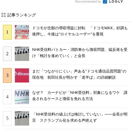
Recommended by
記事ランキング
ドコモが念願の増収増益に好転 「ドコモMAX」好調も
後押し、今後は“ロイヤルユーザー”を重視
NHK受信料パトカー・消防車から徴収問題、猛反発を受
け「検討を進めていく」と会長
まだ「つながりにくい」声ある“ドコモ通信品質問題”の
現在地 前田社長が明かす「道半ば」の詳細解説
なぜ？ カーナビが「NHK受信料」対象になるワケ 課
金されるケースと徴収を免れる方法
「NHK受信料の値上げは検討していない」――会長が明
言 スクランブル化を求める声絶えず