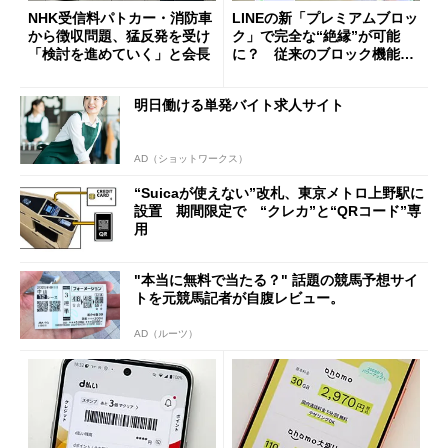
NHK受信料パトカー・消防車
LINEの新「プレミアムブロッ
から徴収問題、猛反発を受け
ク」で完全な“絶縁”が可能
「検討を進めていく」と会長
に？ 従来のブロック機能と
の決定的な違い
明日働ける単発バイト求人サイト
AD（ショットワークス）
“Suicaが使えない”改札、東京メトロ上野駅に
設置 期間限定で “クレカ”と“QRコード”専
用
"本当に無料で当たる？" 話題の競馬予想サイ
トを元競馬記者が自腹レビュー。
AD（ルーツ）