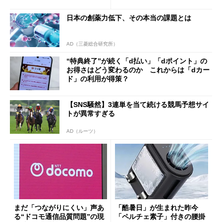
得なiPhone／Pixel／Galaxy
ザー”を重視
まで
日本の創薬力低下、その本当の課題とは
AD（三菱総合研究所）
“特典終了”が続く「d払い」「dポイント」の
お得さはどう変わるのか これからは「dカー
ド」の利用が得策？
【SNS騒然】3連単を当て続ける競馬予想サイ
トが異常すぎる
AD（ルーツ）
まだ「つながりにくい」声あ
「酷暑日」が生まれた昨今
る“ドコモ通信品質問題”の現
「ペルチェ素子」付きの腰掛