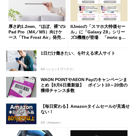
厚さ約1.2mm、“ほぼ、裸”のi
IIJmioの「スマホ大特価セー
Pad Pro（M4／M5）向けケ
ル」に「Galaxy Z8」シリー
ース「The Frost Air」発売
ズ3機種が登場 「moto g37
ケースフィニットから
j」や「OPPO Find X9 Ultr
a」も
1日だけ働きたい、を叶える求人サイト
AD（ショットワークス）
WAON POINTやAEON Payのキャンペーンま
とめ【8月6日最新版】 ポイント10～20倍の
獲得チャンス多数
【毎日変わる】Amazonタイムセールが見逃せ
ない！
AD（Amazon）