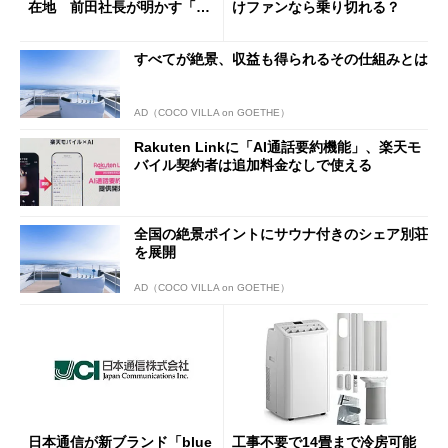
在地 前田社長が明かす「道
けファンなら乗り切れる？
半ば」の詳細解説
すべてが絶景、収益も得られるその仕組みとは
AD（COCO VILLA on GOETHE）
Rakuten Linkに「AI通話要約機能」、楽天モ
バイル契約者は追加料金なしで使える
全国の絶景ポイントにサウナ付きのシェア別荘
を展開
AD（COCO VILLA on GOETHE）
日本通信が新ブランド「blue
工事不要で14畳まで冷房可能