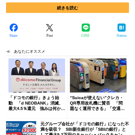
続きを読む
Share
Post
LINE
Hatena
あなたにオススメ
「ドコモの銀行」きょう始
“Suicaが使えない”クレカ・
動 「d NEOBANK」消滅、
QR専用改札機に賛否 「問
最大4.5％還元 強みは何か解
題なく運用できる」「交通系I
説
Cの方がスムーズ」
元グループ会社が「ドコモの銀行」になった不
満を吸収？ SBI新生銀行が「SBIの銀行」と
して最大5.2万円のキャッシュバックキャンペ