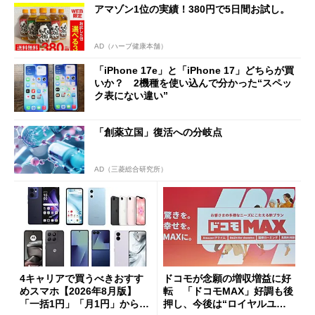
アマゾン1位の実績！380円で5日間お試し。
AD（ハーブ健康本舗）
「iPhone 17e」と「iPhone 17」どちらが買
いか？ 2機種を使い込んで分かった“スペッ
ク表にない違い”
「創薬立国」復活への分岐点
AD（三菱総合研究所）
4キャリアで買うべきおすす
ドコモが念願の増収増益に好
めスマホ【2026年8月版】
転 「ドコモMAX」好調も後
「一括1円」「月1円」からお
押し、今後は“ロイヤルユー