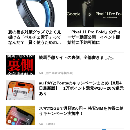
夏の暑さ対策グッズでよく見
「Pixel 11 Pro Fold」のティ
掛ける「ペルチェ素子」って
ーザー動画公開 イベント開
なんだ？ 賢く使うための注
始前に予約可能に
意点も
競馬予想サイトの裏側、全部書きました。
AD（他力本願運営事務局）
au PAYとPontaのキャンペーンまとめ【8月4
日最新版】 1万ポイント還元や10～20％還元
あり
スマホ2GBで月額850円～ 格安SIMをお得に使
うキャンペーン実施中！
AD（IIJmio）