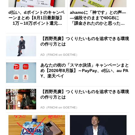
d払い、dポイントのキャンペ
ahamoに「神です」との声―
ーンまとめ【8月1日最新版】
―値段そのままで40GBに
1万～10万ポイント還元の
「課金されたのかと思った」
施策がめじろ押し
と戸惑いも
【西野亮廣】つくりたいものを追求できる環境
の作り方とは
AD（FINCHI on GOETHE）
あなたの街の「スマホ決済」キャンペーンまと
め【2026年8月版】～PayPay、d払い、au PA
Y、楽天ペイ
【西野亮廣】つくりたいものを追求できる環境
の作り方とは
AD（FINCHI on GOETHE）