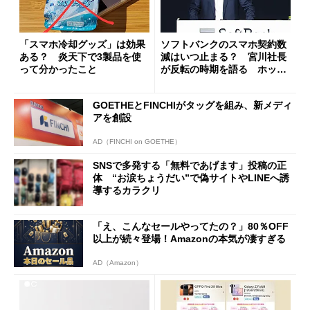
「スマホ冷却グッズ」は効果
ソフトバンクのスマホ契約数
ある？ 炎天下で3製品を使
減はいつ止まる？ 宮川社長
って分かったこと
が反転の時期を語る ホッピ
ング対策は「真剣にやりすぎ
た」
GOETHEとFINCHIがタッグを組み、新メディ
アを創設
AD（FINCHI on GOETHE）
SNSで多発する「無料であげます」投稿の正
体 “お涙ちょうだい”で偽サイトやLINEへ誘
導するカラクリ
「え、こんなセールやってたの？」80％OFF
以上が続々登場！Amazonの本気が凄すぎる
AD（Amazon）