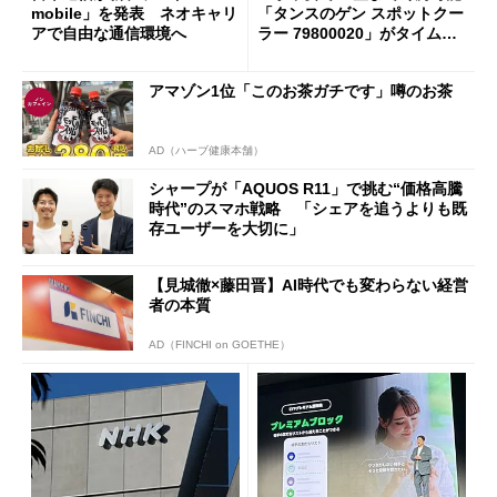
mobile」を発表 ネオキャリ
「タンスのゲン スポットクー
アで自由な通信環境へ
ラー 79800020」がタイムセ
ールで10％オフの5万3999円
に
アマゾン1位「このお茶ガチです」噂のお茶
AD（ハーブ健康本舗）
シャープが「AQUOS R11」で挑む“価格高騰
時代”のスマホ戦略 「シェアを追うよりも既
存ユーザーを大切に」
【見城徹×藤田晋】AI時代でも変わらない経営
者の本質
AD（FINCHI on GOETHE）