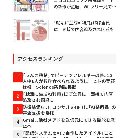
の新作が話題 Gitツリー見てガ
チャ不具合の犯人探し
「就活に生成AI利用」ほぼ全員
に 面接で内容追及され困惑も
アクセスランキング
「うんこ移植」でピーナツアレルギー改善、15
1
人中6人が数粒食べられるように ヒトの実証
は初 Science系列誌掲載
「就活に生成AI利用」ほぼ全員に 面接で内容
2
追及され困惑も
防衛装備庁、ITコンサルSHIFTに「AI装備品」の
3
審査支援を委託
Gmail、他社メアドを送信元にできる機能を廃
4
止へ
「配信システムをAIで自作したアイドル」こと
5