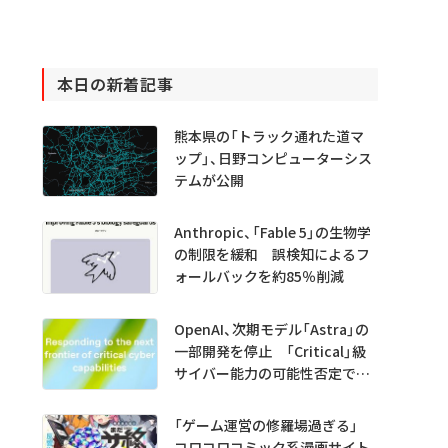
本日の新着記事
熊本県の「トラック通れた道マ
ップ」、日野コンピューターシス
テムが公開
Anthropic、「Fable 5」の生物学
の制限を緩和 誤検知によるフ
ォールバックを約85％削減
OpenAI、次期モデル「Astra」の
一部開発を停止 「Critical」級
サイバー能力の可能性否定でき
ず
「ゲーム運営の修羅場過ぎる」
コロコロコミック系漫画サイト