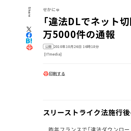
せかにゅ
Share
「違法DLでネット切
万5000件の通報
2010年10月26日 16時18分
公開
[ITmedia]
印刷する
スリーストライク法施行後
昨年フランスで「違法ダウンロー