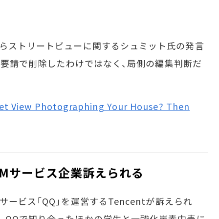
からストリートビューに関するシュミット氏の発言
らの要請で削除したわけではなく、局側の編集判断だ
eet View Photographing Your House? Then
IMサービス企業訴えられる
ービス「QQ」を運営するTencentが訴えられ
、QQで知り合ったほかの学生と一酸化炭素中毒に