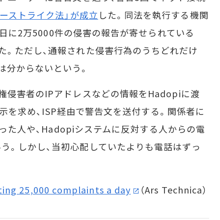
リーストライク法」が成立
した。同法を執行する機関
1日に2万5000件の侵害の報告が寄せられている
た。ただし、通報された侵害行為のうちどれだけ
は分からないという。
害者のIPアドレスなどの情報をHadopiに渡
元開示を求め、ISP経由で警告文を送付する。関係者に
取った人や、Hadopiシステムに反対する人からの電
う。しかし、当初心配していたよりも電話はずっ
ting 25,000 complaints a day
（Ars Technica）