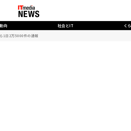
動向
社会とIT
く
ら1日2万5000件の通報