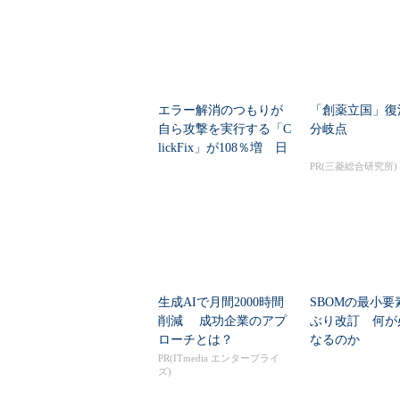
エラー解消のつもりが
「創薬立国」復
自ら攻撃を実行する「C
分岐点
lickFix」が108％増 日
本の割...
PR(三菱総合研究所)
生成AIで月間2000時間
SBOMの最小要
削減 成功企業のアプ
ぶり改訂 何が
ローチとは？
なるのか
PR(ITmedia エンタープライ
ズ)