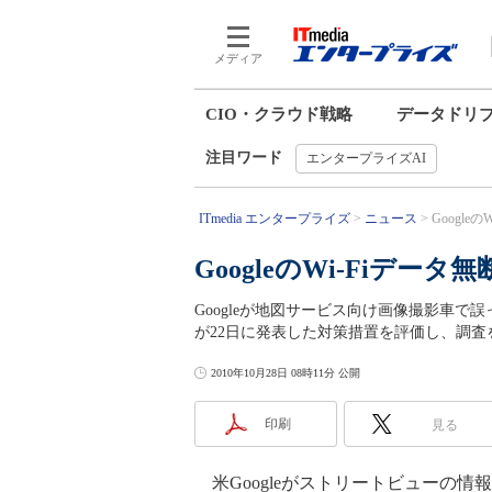
メディア
CIO・クラウド戦略
データドリ
注目ワード
エンタープライズAI
ITmedia エンタープライズ
ニュース
Google
GoogleのWi-Fiデ
Googleが地図サービス向け画像撮影車で
が22日に発表した対策措置を評価し、調査
2010年10月28日 08時11分 公開
印刷
見る
米Googleがストリートビューの情