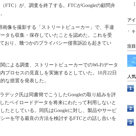
［
TC）が、調査を終了する。FTCがGoogleの顧問弁
た。
アイ
ス用画像を撮影する「ストリートビューカー」で、手違
キ
データも収集・保存していたことを認めた。これを受
っており、幾つかのプライバシー侵害訴訟も起きてい
注目
による調査、ストリートビューカーでのWi-Fiデータ
内プロセスの見直しを実施するとしていた。10月22日
人気
体的な措置を発表した。
デック氏は同書簡でこうしたGoogleの取り組みを評
集したペイロードデータを将来にわたって利用しないと
たとしている。同氏はGoogleに対し、製品やサービ
シーを守る最良の方法を検討するFTCとの話し合いを