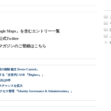
le Maps」を含むエントリー一覧
Twitter
ールマガジンのご登録はこちら
 秘文 Device Control」
世代CASB 『Bitglass』」
出は0件
スチャンスを拡大
dentity Governance & Administration』」