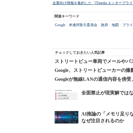
企業向け情報を集約した「ITmedia エンタープ
関連キーワード
Google
|
米連邦取引委員会
|
政府
|
地図
|
プライ
チェックしておきたい人気記事
ストリートビュー車両でメールやパスワ
Google、ストリートビューカーの撮
Googleが無線LANの通信内容を傍