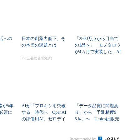
活への
日本の創薬力低下、そ
「2800万点から目当て
の本当の課題とは
の1品へ」 モノタロウ
が4カ月で実装した、AI
任せにしな...
PR(三菱総合研究所)
素が5年
AIが「プロキシを突破
「データ品質に問題あ
必須に
する」時代へ OpenAI
り」から「予測精度9
の評価用AI、ゼロデイ
5％」へ Umiosは販売
脆弱性を自...
計画をどう自動...
Recommended by