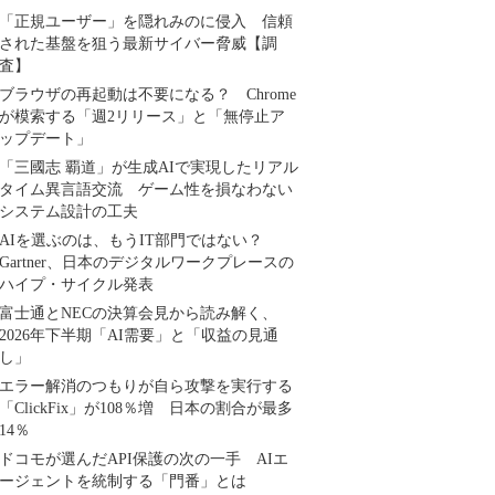
「正規ユーザー」を隠れみのに侵入 信頼
された基盤を狙う最新サイバー脅威【調
査】
ブラウザの再起動は不要になる？ Chrome
が模索する「週2リリース」と「無停止ア
ップデート」
「三國志 覇道」が生成AIで実現したリアル
タイム異言語交流 ゲーム性を損なわない
システム設計の工夫
AIを選ぶのは、もうIT部門ではない？
Gartner、日本のデジタルワークプレースの
ハイプ・サイクル発表
富士通とNECの決算会見から読み解く、
2026年下半期「AI需要」と「収益の見通
し」
エラー解消のつもりが自ら攻撃を実行する
「ClickFix」が108％増 日本の割合が最多
14％
ドコモが選んだAPI保護の次の一手 AIエ
ージェントを統制する「門番」とは