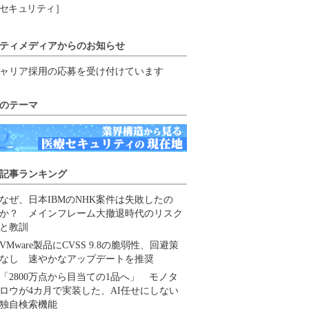
セキュリティ］
ティメディアからのお知らせ
ャリア採用の応募を受け付けています
のテーマ
記事ランキング
なぜ、日本IBMのNHK案件は失敗したの
か？ メインフレーム大撤退時代のリスク
と教訓
VMware製品にCVSS 9.8の脆弱性、回避策
なし 速やかなアップデートを推奨
「2800万点から目当ての1品へ」 モノタ
ロウが4カ月で実装した、AI任せにしない
独自検索機能