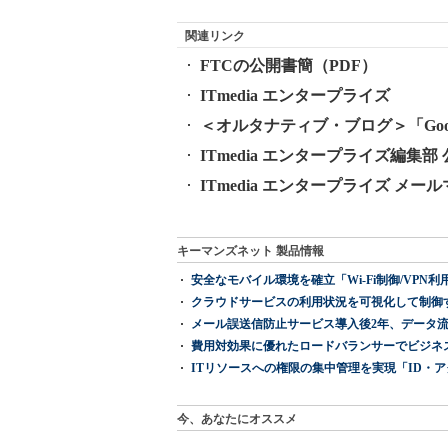
関連リンク
FTCの公開書簡（PDF）
ITmedia エンタープライズ
＜オルタナティブ・ブログ＞「Goog
ITmedia エンタープライズ編集部 公式
ITmedia エンタープライズ メ
キーマンズネット 製品情報
安全なモバイル環境を確立「Wi-Fi制御/VPN利用の強制
クラウドサービスの利用状況を可視化して制御する「次
メール誤送信防止サービス導入後2年、データ流
費用対効果に優れたロードバランサーでビジネ
ITリソースへの権限の集中管理を実現「ID・アクセス管理 『I
今、あなたにオススメ