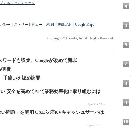
ライズ」も併せてチェック
バシー
|
ストリートビュー
|
Wi-Fi
|
無線LAN
|
Google Maps
Copyright © ITmedia, Inc. All Rights Reserved.
ードも収集、Googleが改めて謝罪
影再開
受、手違いを認め謝罪