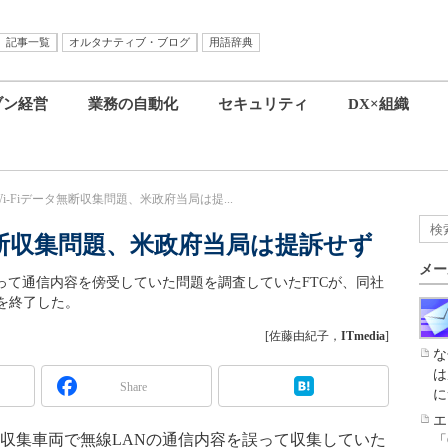
記事一覧
オルタナティブ・ブログ
用語辞典
ブン経営
業務の自動化
セキュリティ
DX×組織
のWi-Fiデータ無断収集問題、米政府当局は提...
ータ無断収集問題、米政府当局は提訴せず
メー
誤って通信内容を傍受していた問題を調査していたFTCが、同社
を終了した。
[佐藤由紀子，
ITmedia
]
な
は
Share
に
エ
報収集車両で無線LANの通信内容を誤って収集していた
「