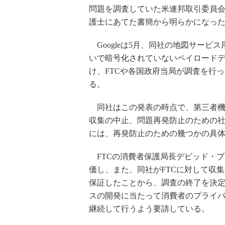
問題を調査していた米連邦取引委員会（F
護士にあてた書簡から明らかになっ
Googleは5月、同社の地図サービ
いで暗号化されていないペイロード
け、FTCや各国政府当局が調査を行
る。
同社はこの発表の時点で、第三者機関
収集の中止、問題再発防止のための社
には、再発防止のための幾つかの具
FTCの消費者保護局長デビッド・ブラ
価し、また、同社がFTCに対して収
保証したことから、調査の終了を決定し
スの開発に当たって消費者のプライバ
継続して行うよう要請している。