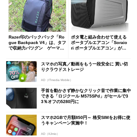
Razer印のバックパック「Ro
ポタ電と組み合わせて使える
gue Backpack V4」は、タフ
ポータブルエアコン「Soraio
で収納力バツグン ゲーマー
ri ポータブルエアコン」がセ
じゃなくても欲しくなる
ールで16％オフの2万9980円
に
スマホの写真／動画をもう一段安全に 買い切
りクラウドストレージ
AD（ITmedia Mobile）
手首を動かさず静かなクリック音で作業に集中
できる「ロジクール M575SPd」がセールで3
3％オフの5280円に
スマホ2GBで月額850円～ 格安SIMをお得に使
うキャンペーン実施中！
AD（IIJmio）