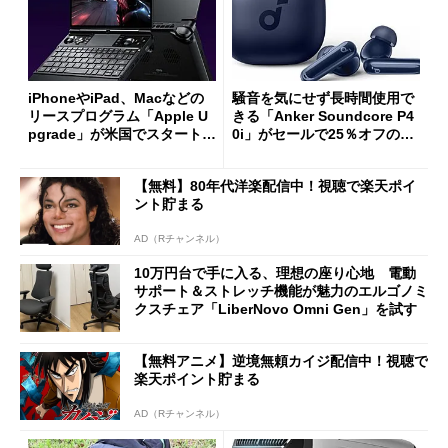
iPhoneやiPad、Macなどの
騒音を気にせず長時間使用で
リースプログラム「Apple U
きる「Anker Soundcore P4
pgrade」が米国でスタート／
0i」がセールで25％オフの59
Bluetooth LEの新規格「Blu
90円に
etooth High Data Throughp
【無料】80年代洋楽配信中！視聴で楽天ポイ
ut」が明...
ント貯まる
AD（Rチャンネル）
10万円台で手に入る、理想の座り心地 電動
サポート＆ストレッチ機能が魅力のエルゴノミ
クスチェア「LiberNovo Omni Gen」を試す
【無料アニメ】逆境無頼カイジ配信中！視聴で
楽天ポイント貯まる
AD（Rチャンネル）