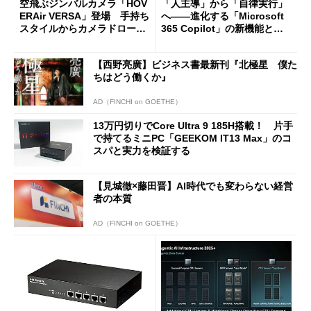
空飛ぶジンバルカメラ「HOV
「人主導」から「自律実行」
ERAir VERSA」登場 手持ち
へ――進化する「Microsoft
スタイルからカメラドローン
365 Copilot」の新機能とエ
に合体変形
ージェントAIの現在地
【西野亮廣】ビジネス書最新刊『北極星 僕た
ちはどう働くか』
AD（FINCHI on GOETHE）
13万円切りでCore Ultra 9 185H搭載！ 片手
で持てるミニPC「GEEKOM IT13 Max」のコ
スパと実力を検証する
【見城徹×藤田晋】AI時代でも変わらない経営
者の本質
AD（FINCHI on GOETHE）