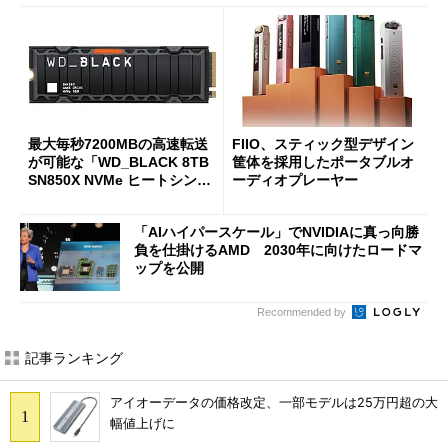
最大毎秒7200MBの高速転送
FIIO、スティック型デザイン
が可能な「WD_BLACK 8TB
筐体を採用したポータブルオ
SN850X NVMe ヒートシンク
ーディオプレーヤー
付き」が18％オフの17万508
7円に
「AIハイパースケール」でNVIDIAに真っ向勝
負を仕掛けるAMD 2030年に向けたロードマ
ップを公開
Recommended by
記事ランキング
アイオーデータの価格改定、一部モデルは25万円超の大
幅値上げに