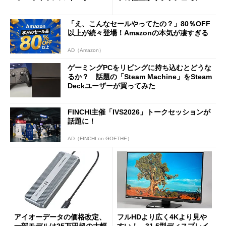
ド」がセールで10％オフの37
バの購入制限が深刻化
94円に
「え、こんなセールやってたの？」80％OFF
以上が続々登場！Amazonの本気が凄すぎる
AD（Amazon）
ゲーミングPCをリビングに持ち込むとどうな
るか？ 話題の「Steam Machine」をSteam
Deckユーザーが買ってみた
FINCHI主催「IVS2026」トークセッションが
話題に！
AD（FINCHI on GOETHE）
アイオーデータの価格改定、
フルHDより広く4Kより見や