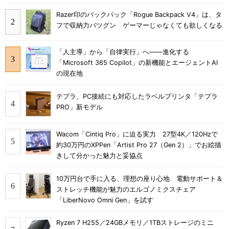
Razer印のバックパック「Rogue Backpack V4」は、タ
フで収納力バツグン ゲーマーじゃなくても欲しくなる
「人主導」から「自律実行」へ――進化する
「Microsoft 365 Copilot」の新機能とエージェントAI
の現在地
テプラ、PC接続にも対応したラベルプリンタ「テプラ
PRO」新モデル
Wacom「Cintiq Pro」に迫る実力 27型4K／120Hzで
約30万円のXPPen「Artist Pro 27（Gen 2）」でお絵描
きして分かった魅力と妥協点
10万円台で手に入る、理想の座り心地 電動サポート＆
ストレッチ機能が魅力のエルゴノミクスチェア
「LiberNovo Omni Gen」を試す
Ryzen 7 H255／24GBメモリ／1TBストレージのミニ