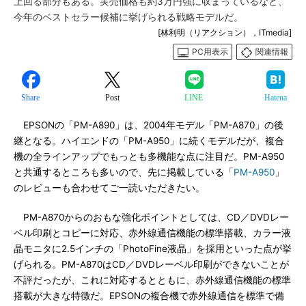
上回る部分もある。実売価格も約3万円強に収まっているなど、
今年のベストセラー候補に挙げられる戦略モデルだ。
[林利明（リアクション），ITmedia]
PC用表示
関連情報
Share
Post
LINE
Hatena
EPSONの「PM-A890」は、2004年モデル「PM-A870」の後
継となる。ハイエンドの「PM-A950」に続くモデルだが、複合
機の全ラインアップでもっとも多機能な点に注目だ。PM-A950
と共通するところも多いので、先に掲載している「
PM-A950
」
のレビューも合わせてご一読いただきたい。
PM-A870からのおもな強化ポイントとしては、CD／DVDレー
ベル印刷とコピーに対応、赤外線通信機能の標準搭載、カラー液
晶モニタに2.5インチの「PhotoFine液晶」を採用といった点が挙
げられる。PM-A870はCD／DVDレーベル印刷ができないことが
不評だったが、これに対応するとともに、赤外線通信機能の標準
搭載が大きな特徴だ。EPSONの複合機で赤外線通信を標準で備