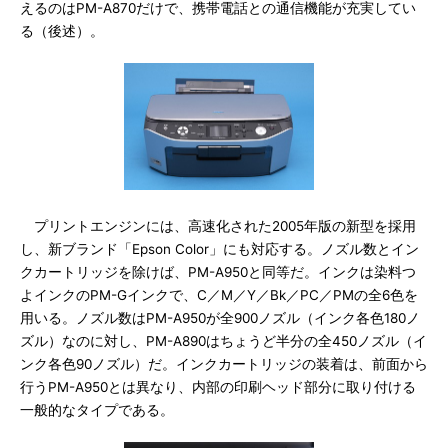
えるのはPM-A870だけで、携帯電話との通信機能が充実してい
る（後述）。
プリントエンジンには、高速化された2005年版の新型を採用
し、新ブランド「Epson Color」にも対応する。ノズル数とイン
クカートリッジを除けば、PM-A950と同等だ。インクは染料つ
よインクのPM-Gインクで、C／M／Y／Bk／PC／PMの全6色を
用いる。ノズル数はPM-A950が全900ノズル（インク各色180ノ
ズル）なのに対し、PM-A890はちょうど半分の全450ノズル（イ
ンク各色90ノズル）だ。インクカートリッジの装着は、前面から
行うPM-A950とは異なり、内部の印刷ヘッド部分に取り付ける
一般的なタイプである。