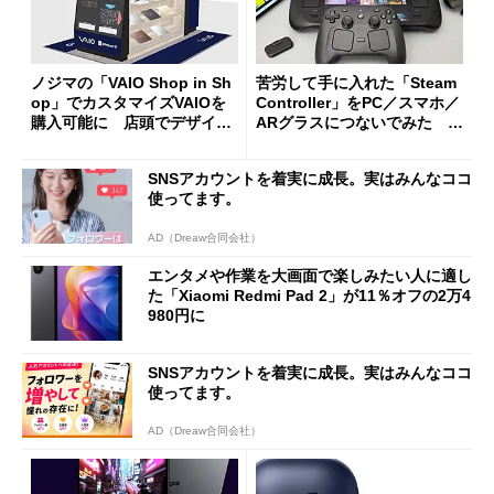
ノジマの「VAIO Shop in Sh
苦労して手に入れた「Steam
op」でカスタマイズVAIOを
Controller」をPC／スマホ／
購入可能に 店頭でデザイン
ARグラスにつないでみた ゲ
や質感を確認しながら購入可
ーム体験や実用性は？
能
SNSアカウントを着実に成長。実はみんなココ
使ってます。
AD（Dreaw合同会社）
エンタメや作業を大画面で楽しみたい人に適し
た「Xiaomi Redmi Pad 2」が11％オフの2万4
980円に
SNSアカウントを着実に成長。実はみんなココ
使ってます。
AD（Dreaw合同会社）