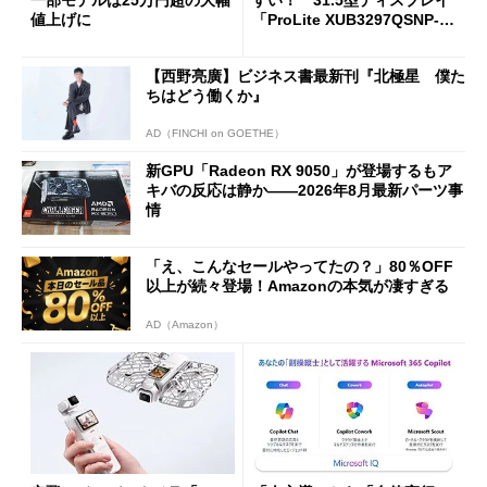
一部モデルは25万円超の大幅
すい！ 31.5型ディスプレイ
値上げに
「ProLite XUB3297QSNP-B
1J」がテレワークにピッタリ
な理由
【西野亮廣】ビジネス書最新刊『北極星 僕た
ちはどう働くか』
AD（FINCHI on GOETHE）
新GPU「Radeon RX 9050」が登場するもア
キバの反応は静か――2026年8月最新パーツ事
情
「え、こんなセールやってたの？」80％OFF
以上が続々登場！Amazonの本気が凄すぎる
AD（Amazon）