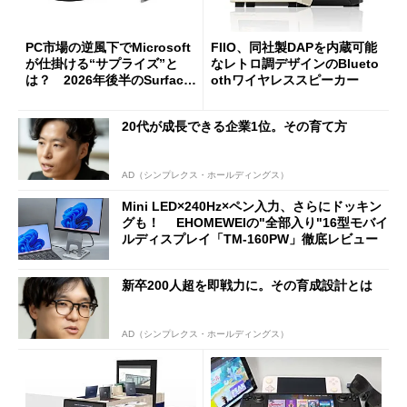
PC市場の逆風下でMicrosoft
FIIO、同社製DAPを内蔵可能
が仕掛ける“サプライズ”と
なレトロ調デザインのBlueto
は？ 2026年後半のSurface
othワイヤレススピーカー
新製品を予想する
20代が成長できる企業1位。その育て方
AD（シンプレクス・ホールディングス）
Mini LED×240Hz×ペン入力、さらにドッキン
グも！ EHOMEWEIの"全部入り"16型モバイ
ルディスプレイ「TM-160PW」徹底レビュー
新卒200人超を即戦力に。その育成設計とは
AD（シンプレクス・ホールディングス）