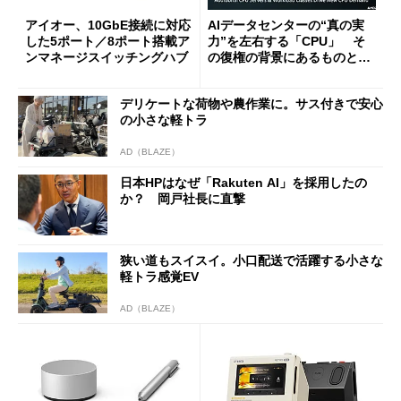
アイオー、10GbE接続に対応
AIデータセンターの“真の実
した5ポート／8ポート搭載ア
力”を左右する「CPU」 そ
ンマネージスイッチングハブ
の復権の背景にあるものと
は？
デリケートな荷物や農作業に。サス付きで安心
の小さな軽トラ
AD（BLAZE）
日本HPはなぜ「Rakuten AI」を採用したの
か？ 岡戸社長に直撃
狭い道もスイスイ。小口配送で活躍する小さな
軽トラ感覚EV
AD（BLAZE）