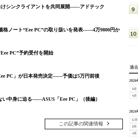
企業向けシンクライアントを共同展開――アドテック
格ノート“Eee PC”の取り扱いを発表――4万9800円か
Eee PC”予約受付を開始
過
Eee PC」が日本発売決定――予価は5万円前後
2026
8月
4月
ない中身に迫る――ASUS「Eee PC」（後編）
2024
12月
この記事の関連情報
8月
4月