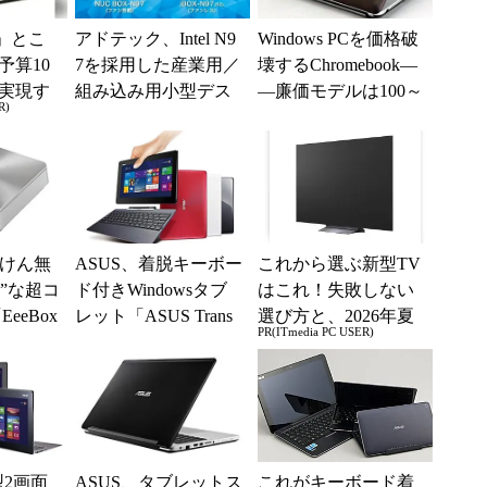
」とこ
アドテック、Intel N9
Windows PCを価格破
予算10
7を採用した産業用／
壊するChromebook―
実現す
組み込み用小型デス
―廉価モデルは100～
R)
イフ
クトップ2製品を発売
200ドルが主戦場へ ...
っけん無
ASUS、着脱キーボー
これから選ぶ新型TV
”な超コ
ド付きWindowsタブ
はこれ！失敗しない
eeBox
レット「ASUS Trans
選び方と、2026年夏
PR(ITmedia PC USER)
など10...
Book T100TA」に...
の一押しモデル
型2画面
ASUS、タブレットス
これがキーボード着