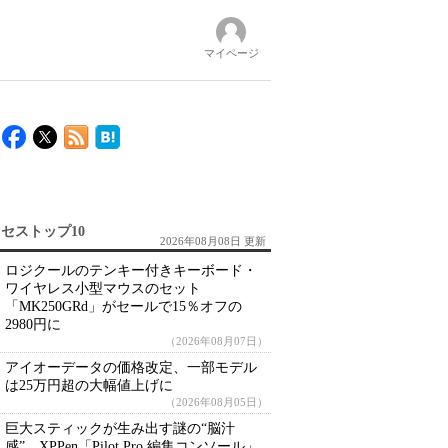
マイページ
セストップ10
2026年08月08日 更新
ロジクールのテンキー付きキーボード・
ワイヤレス小型マウスのセット
「MK250GRd」がセールで15％オフの
2980円に
（2026年08月07日）
アイオーデータの価格改定、一部モデル
は25万円超の大幅値上げに
（2026年08月05日）
巨大スティックが生み出す謎の“脳汁
感” XPPen「Pilot Pro 編集コンソール」