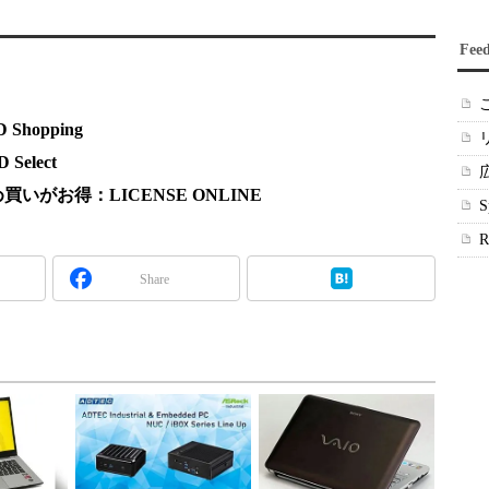
Fee
hopping
elect
がお得：LICENSE ONLINE
Share