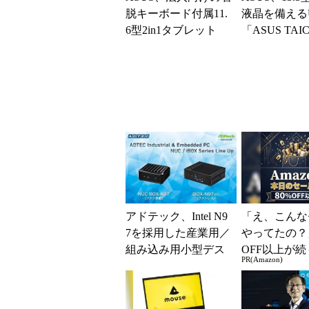
脱キーボード付属11.
液晶を備えるUlt
6型2in1タブレット
「ASUS TAIC
「TransBook T200T
個人向けモデル
A...
アドテック、Intel N9
「え、こんな
7を採用した産業用／
やってたの？
組み込み用小型デス
OFF以上が続
PR(Amazon)
クトップ2製品を発売
場！Amazo
凄すぎる