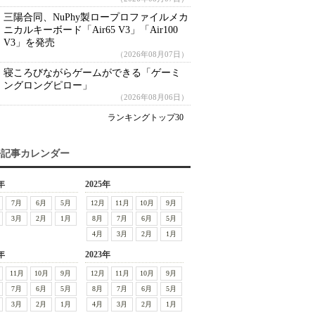
三陽合同、NuPhy製ロープロファイルメカ
ニカルキーボード「Air65 V3」「Air100
V3」を発売
（2026年08月07日）
寝ころびながらゲームができる「ゲーミ
ングロングピロー」
（2026年08月06日）
ランキングトップ30
去記事カレンダー
年
2025年
7月
6月
5月
12月
11月
10月
9月
3月
2月
1月
8月
7月
6月
5月
4月
3月
2月
1月
年
2023年
11月
10月
9月
12月
11月
10月
9月
7月
6月
5月
8月
7月
6月
5月
3月
2月
1月
4月
3月
2月
1月