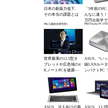
日本の創薬力低下、
「5年前のPC
その本当の課題とは
んなに違う！
万円台前半で
PR(ITmedia PC USE
PR(三菱総合研究所)
る快適PCラ
世界最薄の12.5型タ
ASUS、“い
ブレットや広色域の4
線LANルータ
KノートPCを披露―
ンパクトPC「E
―ASUS新製品発表イ
PC EB1037」
ベント (1/3...
ASUS、法人向けの着
ASUS、13.3