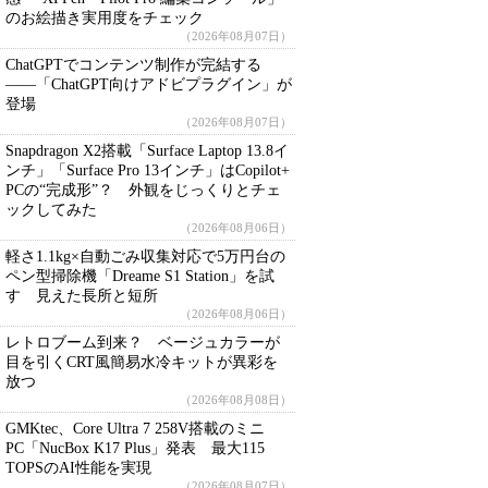
のお絵描き実用度をチェック
（2026年08月07日）
ChatGPTでコンテンツ制作が完結する
――「ChatGPT向けアドビプラグイン」が
登場
（2026年08月07日）
Snapdragon X2搭載「Surface Laptop 13.8イ
ンチ」「Surface Pro 13インチ」はCopilot+
PCの“完成形”？ 外観をじっくりとチェ
ックしてみた
（2026年08月06日）
軽さ1.1kg×自動ごみ収集対応で5万円台の
ペン型掃除機「Dreame S1 Station」を試
す 見えた長所と短所
（2026年08月06日）
レトロブーム到来？ ベージュカラーが
目を引くCRT風簡易水冷キットが異彩を
放つ
（2026年08月08日）
GMKtec、Core Ultra 7 258V搭載のミニ
PC「NucBox K17 Plus」発表 最大115
TOPSのAI性能を実現
（2026年08月07日）