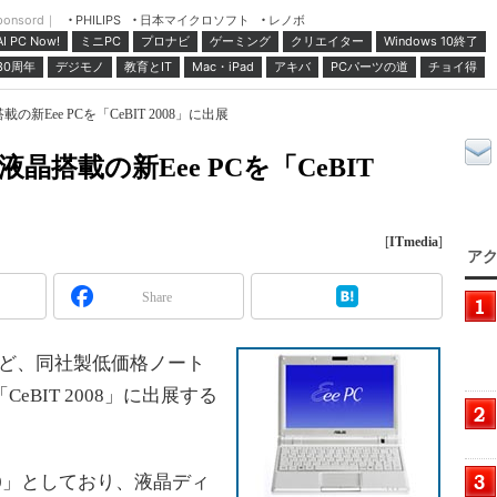
ponsord｜
日本マイクロソフト
レノボ
PHILIPS
ミニPC
プロナビ
ゲーミング
クリエイター
Windows 10終了
AI PC Now!
30周年
デジモノ
教育とIT
Mac・iPad
アキバ
PCパーツの道
チョイ得
の新Eee PCを「CeBIT 2008」に出展
液晶搭載の新Eee PCを「CeBIT
[
ITmedia
]
アク
Share
このほど、同社製低価格ノート
CeBIT 2008」に出展する
00」としており、液晶ディ