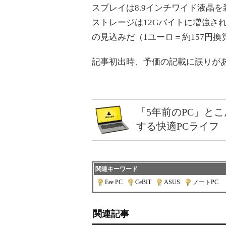
スプレイは8.9インチワイド液晶を
ストレージは12Gバイトに増強され
の見込みだ（1ユーロ＝約157円換
記事初出時、予価の記載に誤りが
「5年前のPC」と
する快適PCライフ
関連キーワード
Eee PC
|
CeBIT
|
ASUS
|
ノートPC
関連記事