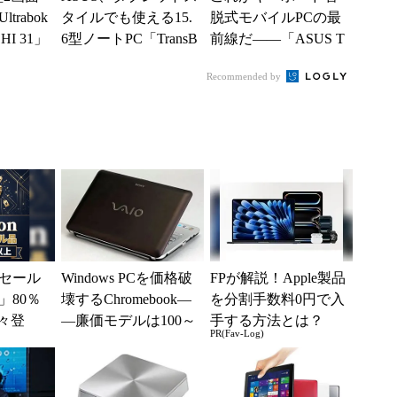
rabok
タイルでも使える15.
脱式モバイルPCの最
HI 31」
6型ノートPC「TransB
前線だ――「ASUS T
...
ook Flip TP550...
ransBook T300 Chi」
Recommended by
徹...
セール
Windows PCを価格破
FPが解説！Apple製品
」80％
壊するChromebook―
を分割手数料0円で入
々登
―廉価モデルは100～
手する方法とは？
PR(Fav-Log)
nの本気が
200ドルが主戦場へ ...