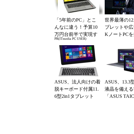
「5年前のPC」とこ
世界最薄の12
んなに違う！予算10
ブレットや広
万円台前半で実現す
KノートPC
PR(ITmedia PC USER)
る快適PCライフ
―ASUS新製
ベント (1/3...
ASUS、法人向けの着
ASUS、13.3
脱キーボード付属11.
液晶を備えるUlt
6型2in1タブレット
「ASUS TAIC
「TransBook T200T
個人向けモデル
A...