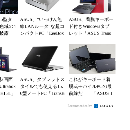
.5型タ
ASUS、“いっけん無
ASUS、着脱キーボー
色域の4
線LANルータ”な超コ
ド付きWindowsタブ
を披露―
ンパクトPC「EeeBox
レット「ASUS Trans
品発表イ
PC EB1037」など10...
Book T100TA」に...
型2画面
ASUS、タブレットス
これがキーボード着
rabok
タイルでも使える15.
脱式モバイルPCの最
HI 31」
6型ノートPC「TransB
前線だ――「ASUS T
...
ook Flip TP550...
ransBook T300 Chi」
Recommended by
徹...