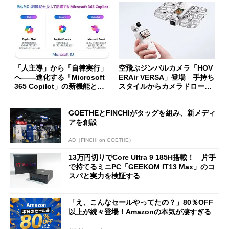
「人主導」から「自律実行」
空飛ぶジンバルカメラ「HOV
へ――進化する「Microsoft
ERAir VERSA」登場 手持ち
365 Copilot」の新機能とエ
スタイルからカメラドローン
ージェントAIの現在地
に合体変形
GOETHEとFINCHIがタッグを組み、新メディ
アを創設
AD（FINCHI on GOETHE）
13万円切りでCore Ultra 9 185H搭載！ 片手
で持てるミニPC「GEEKOM IT13 Max」のコ
スパと実力を検証する
「え、こんなセールやってたの？」80％OFF
以上が続々登場！Amazonの本気が凄すぎる