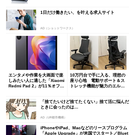
1日だけ働きたい、を叶える求人サイト
AD（ショットワークス）
エンタメや作業を大画面で楽
10万円台で手に入る、理想の
しみたい人に適した「Xiaomi
座り心地 電動サポート＆ス
Redmi Pad 2」が11％オフの
トレッチ機能が魅力のエルゴ
2万4980円に
ノミクスチェア「LiberNovo
Omni Gen」を試す
「捨てたいけど捨てたくない」捨て活に悩んだ
ときに会ったのは…
AD（UR都市機構）
iPhoneやiPad、Macなどのリースプログラム
「Apple Upgrade」が米国でスタート／Bluet