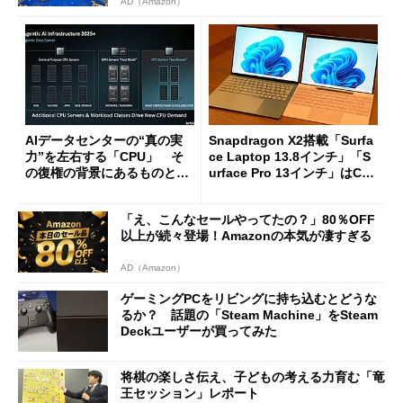
AD（Amazon）
AIデータセンターの“真の実
Snapdragon X2搭載「Surfa
力”を左右する「CPU」 そ
ce Laptop 13.8インチ」「S
の復権の背景にあるものと
urface Pro 13インチ」はCop
は？
ilot+ PCの“完成形”？ 外観
をじっくりとチェックしてみ
「え、こんなセールやってたの？」80％OFF
た
以上が続々登場！Amazonの本気が凄すぎる
AD（Amazon）
ゲーミングPCをリビングに持ち込むとどうな
るか？ 話題の「Steam Machine」をSteam
Deckユーザーが買ってみた
将棋の楽しさ伝え、子どもの考える力育む「竜
王セッション」レポート