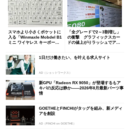
スマホより小さくポケットに
「全グレードで2～3割増し」
入る「Winmaxle Mobdel B1
の衝撃 グラフィックスカー
ミニ ワイヤレス キーボー
ドの値上がりラッシュでアキ
ド」がセールで10％オフの37
バの購入制限が深刻化
94円に
1日だけ働きたい、を叶える求人サイト
AD（ショットワークス）
新GPU「Radeon RX 9050」が登場するもア
キバの反応は静か――2026年8月最新パーツ事
情
GOETHEとFINCHIがタッグを組み、新メディ
アを創設
AD（FINCHI on GOETHE）