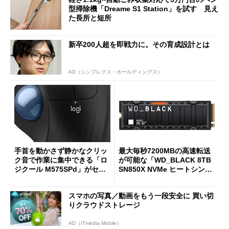
型掃除機「Dreame S1 Station」を試す 見え
た長所と短所
新卒200人超を即戦力に。その育成設計とは
AD（シンプレクス・ホールディングス）
手首を動かさず静かなクリッ
最大毎秒7200MBの高速転送
ク音で作業に集中できる「ロ
が可能な「WD_BLACK 8TB
ジクール M575SPd」がセー
SN850X NVMe ヒートシンク
ルで33％オフの5280円に
付き」が18％オフの17万508
7円に
スマホの写真／動画をもう一段安全に 買い切
りクラウドストレージ
AD（ITmedia Mobile）