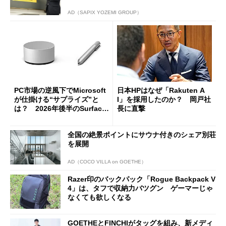
AD（SAPIX YOZEMI GROUP）
PC市場の逆風下でMicrosoft
日本HPはなぜ「Rakuten A
が仕掛ける“サプライズ”と
I」を採用したのか？ 岡戸社
は？ 2026年後半のSurface
長に直撃
新製品を予想する
全国の絶景ポイントにサウナ付きのシェア別荘
を展開
AD（COCO VILLA on GOETHE）
Razer印のバックパック「Rogue Backpack V
4」は、タフで収納力バツグン ゲーマーじゃ
なくても欲しくなる
GOETHEとFINCHIがタッグを組み、新メディ