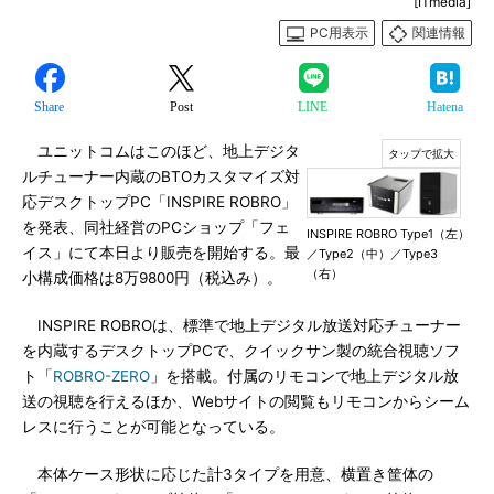
[ITmedia]
PC用表示
関連情報
Share
Post
LINE
Hatena
ユニットコムはこのほど、地上デジタ
ルチューナー内蔵のBTOカスタマイズ対
応デスクトップPC「INSPIRE ROBRO」
を発表、同社経営のPCショップ「フェ
INSPIRE ROBRO Type1（左）
イス」にて本日より販売を開始する。最
／Type2（中）／Type3
（右）
小構成価格は8万9800円（税込み）。
INSPIRE ROBROは、標準で地上デジタル放送対応チューナー
を内蔵するデスクトップPCで、クイックサン製の統合視聴ソフ
ト「
ROBRO-ZERO
」を搭載。付属のリモコンで地上デジタル放
送の視聴を行えるほか、Webサイトの閲覧もリモコンからシーム
レスに行うことが可能となっている。
本体ケース形状に応じた計3タイプを用意、横置き筐体の