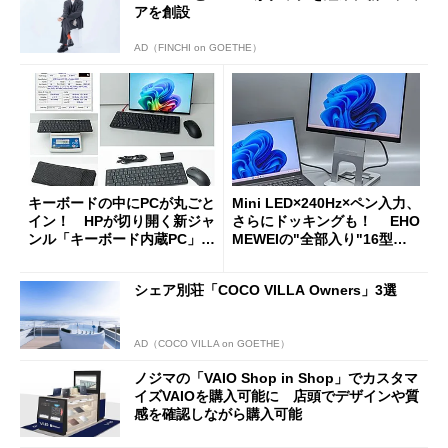
アを創設
AD（FINCHI on GOETHE）
キーボードの中にPCが丸ごと
Mini LED×240Hz×ペン入力、
イン！ HPが切り開く新ジャ
さらにドッキングも！ EHO
ンル「キーボード内蔵PC」の
MEWEIの"全部入り"16型モ
使い勝手を徹底検証
バイルディスプレイ「TM-16
0PW」徹底レビュー
シェア別荘「COCO VILLA Owners」3選
AD（COCO VILLA on GOETHE）
ノジマの「VAIO Shop in Shop」でカスタマ
イズVAIOを購入可能に 店頭でデザインや質
感を確認しながら購入可能