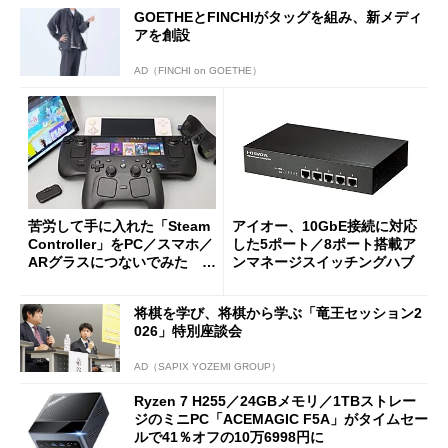
GOETHEとFINCHIがタッグを組み、新メディ
アを創設
AD（FINCHI on GOETHE）
苦労して手に入れた「Steam
アイオー、10GbE接続に対応
Controller」をPC／スマホ／
した5ポート／8ポート搭載ア
ARグラスにつないでみた ゲ
ンマネージスイッチングハブ
ーム体験や実用性は？
将棋を学び、将棋から学ぶ「竜王セッション2
026」特別座談会
AD（SAPIX YOZEMI GROUP）
Ryzen 7 H255／24GBメモリ／1TBストレー
ジのミニPC「ACEMAGIC F5A」がタイムセー
ルで41％オフの10万6998円に