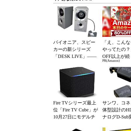
パイオニア、スピー
「え、こんな
カーの新シリーズ
やってたの？
「DESK LIVE」――
OFF以上が続
PR(Amazon)
「Premium USB Speak
場！Amazo
er...
凄すぎる
Fire TVシリーズ最上
サンワ、コネ
位「Fire TV Cube」が
体型設計のH
10月27日にモデルチ
ナログD-Su
ェンジ HDMI入力...
プタなど2製