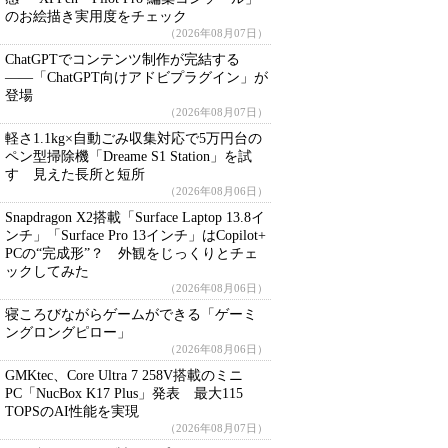
のお絵描き実用度をチェック
（2026年08月07日）
ChatGPTでコンテンツ制作が完結する
――「ChatGPT向けアドビプラグイン」が
登場
（2026年08月07日）
軽さ1.1kg×自動ごみ収集対応で5万円台の
ペン型掃除機「Dreame S1 Station」を試
す 見えた長所と短所
（2026年08月06日）
Snapdragon X2搭載「Surface Laptop 13.8イ
ンチ」「Surface Pro 13インチ」はCopilot+
PCの“完成形”？ 外観をじっくりとチェ
ックしてみた
（2026年08月06日）
寝ころびながらゲームができる「ゲーミ
ングロングピロー」
（2026年08月06日）
GMKtec、Core Ultra 7 258V搭載のミニ
PC「NucBox K17 Plus」発表 最大115
TOPSのAI性能を実現
（2026年08月07日）