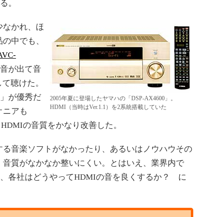
ある。
少なかれ、ほ
品の中でも、
AVC-
音が出て音
して聴けた。
」が優秀だ
2005年夏に登場したヤマハの「DSP-AX4600」。
HDMI（当時はVer.1.1）を2系統搭載していた
オニアも
HDMIの音質をかなり改善した。
る音楽ソフトがなかったり、あるいはノウハウその
、音質がなかなか整いにくい。とはいえ、業界内で
れ、各社はどうやってHDMIの音を良くするか？ に