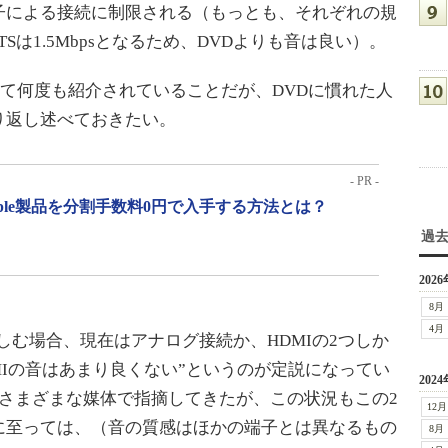
子による接続に制限される（もっとも、それぞれの規
TSは1.5Mbpsとなるため、DVDよりも音は良い）。
て何度も紹介されていることだが、DVDに慣れた人
り返し述べておきたい。
- PR -
pple製品を分割手数料0円で入手する方法とは？
過
2026
8月
4月
む場合、現在はアナログ接続か、HDMIの2つしか
MIの音はあまり良くない”というのが定説になってい
2024
さまざまな媒体で指摘してきたが、この状況もこの2
12月
に至っては、（音の質感はほかの端子とは異なるもの
8月