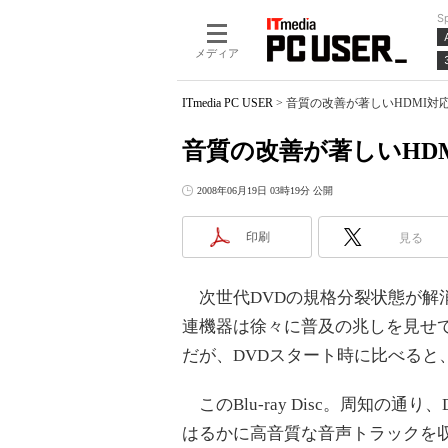
S
メディア
ITmedia PC USER
>
音質の改善が著しいHDMI対応
音質の改善が著しいHD
2008年06月19日 03時19分 公開
印刷
見る
次世代DVDの規格分裂状態が解消され
連機器は徐々に普及の兆しを見せ
だが、DVDスタート時に比べると
このBlu-ray Disc。周知の通り
はるかに高音質な音声トラックを