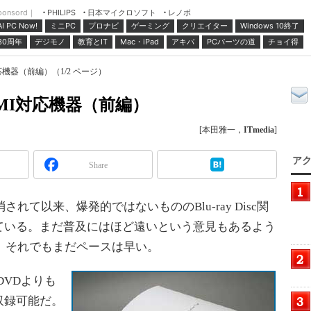
ponsord｜
日本マイクロソフト
レノボ
PHILIPS
ミニPC
プロナビ
ゲーミング
クリエイター
Windows 10終了
AI PC Now!
30周年
デジモノ
教育とIT
Mac・iPad
アキバ
PCパーツの道
チョイ得
機器（前編）（1/2 ページ）
MI対応機器（前編）
[本田雅一，
ITmedia
]
アク
Share
て以来、爆発的ではないもののBlu-ray Disc関
ている。まだ普及にはほど遠いという意見もあるよう
、それでもまだペースは早い。
、DVDよりも
収録可能だ。