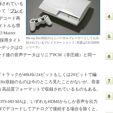
録されている
きて「
プレイ
のデコード再
タイトルも増
Master
Blu-ray Disc対応のユニバーサルプレーヤーとしても注
も採用タイト
目されているプレイステーション 3（写真はCECHH00
ーデックはロ
シリーズ）
ド後の音声データはリニアPCM（非圧縮）と同一
ックが48kHz/24ビットもしくは20ビットで編
KHz収録のものは今のところ見たことがないが、音楽
という高品質フォーマットで収録されているものもある。
DTS-HD MAは、いずれもHDMIからしか音声を出力
側でデコードしてアナログで接続する場合を除くと、