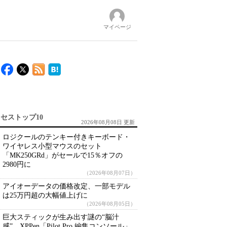
マイページ
セストップ10
2026年08月08日 更新
ロジクールのテンキー付きキーボード・
ワイヤレス小型マウスのセット
「MK250GRd」がセールで15％オフの
2980円に
（2026年08月07日）
アイオーデータの価格改定、一部モデル
は25万円超の大幅値上げに
（2026年08月05日）
巨大スティックが生み出す謎の“脳汁
感” XPPen「Pilot Pro 編集コンソール」