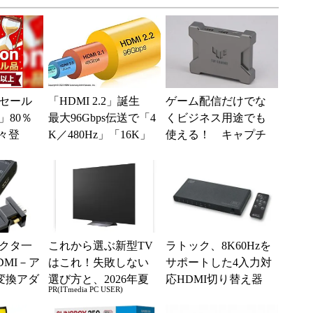
セール
「HDMI 2.2」誕生
ゲーム配信だけでな
」80％
最大96Gbps伝送で「4
くビジネス用途でも
々登
K／480Hz」「16K」
使える！ キャプチ
nの本気が
を実現 対応製品は2
ャーユニット「TUF
0...
Gaming Captu...
クタ一
これから選ぶ新型TV
ラトック、8K60Hzを
DMI－ア
はこれ！失敗しない
サポートした4入力対
b変換アダ
選び方と、2026年夏
応HDMI切り替え器
PR(ITmedia PC USER)
品
の一押しモデル