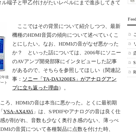
4月
タル端子と甲乙付けがたいレベルにまで進歩してきて
Fee
ここではその背景について紹介しつつ、最新
機種のHDMI音質の傾向について述べていくこ
とにしたい。なお、HDMIの音がなぜ悪かった
か？ といった話については、2006年にソニー
のAVアンプ開発部隊にインタビューした記事
があるので、そちらを参照してほしい（関連記
。2年後
事：
ソニー「TA-DA3200ES」がアナログアン
デート
プに立ち返った理由
）。
ころ、HDMIの音は本当に悪かった。とくに最初期
「
VSA-AX4AVi
」は、S/PDIFやアナログの音は良く仕
場感が削がれ、音数も少なく奥行き感のない、薄っぺ
DMIの音質について各種製品に点数を付けた時、