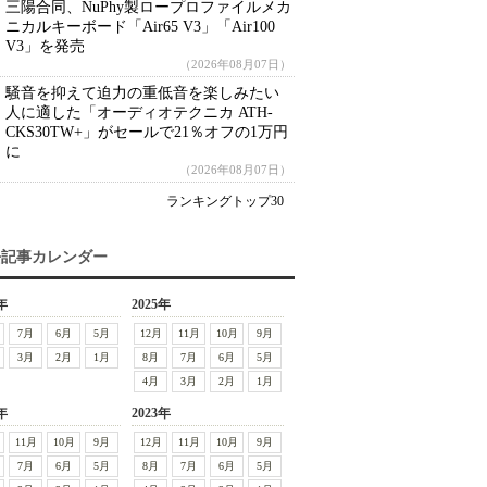
三陽合同、NuPhy製ロープロファイルメカ
ニカルキーボード「Air65 V3」「Air100
V3」を発売
（2026年08月07日）
騒音を抑えて迫力の重低音を楽しみたい
人に適した「オーディオテクニカ ATH-
CKS30TW+」がセールで21％オフの1万円
に
（2026年08月07日）
ランキングトップ30
去記事カレンダー
年
2025年
7月
6月
5月
12月
11月
10月
9月
3月
2月
1月
8月
7月
6月
5月
4月
3月
2月
1月
年
2023年
11月
10月
9月
12月
11月
10月
9月
7月
6月
5月
8月
7月
6月
5月