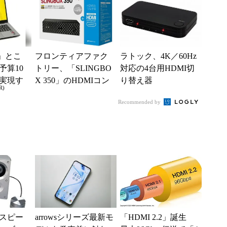
」とこ
フロンティアファク
ラトック、4K／60Hz
予算10
トリー、「SLINGBO
対応の4台用HDMI切
実現す
X 350」のHDMIコン
り替え器
R)
イフ
バーターセットを発
Recommended by
売
スピー
arrowsシリーズ最新モ
「HDMI 2.2」誕生