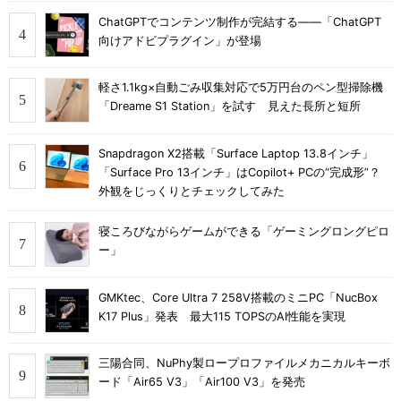
ChatGPTでコンテンツ制作が完結する――「ChatGPT
向けアドビプラグイン」が登場
軽さ1.1kg×自動ごみ収集対応で5万円台のペン型掃除機
「Dreame S1 Station」を試す 見えた長所と短所
Snapdragon X2搭載「Surface Laptop 13.8インチ」
「Surface Pro 13インチ」はCopilot+ PCの“完成形”？
外観をじっくりとチェックしてみた
寝ころびながらゲームができる「ゲーミングロングピロ
ー」
GMKtec、Core Ultra 7 258V搭載のミニPC「NucBox
K17 Plus」発表 最大115 TOPSのAI性能を実現
三陽合同、NuPhy製ロープロファイルメカニカルキーボ
ード「Air65 V3」「Air100 V3」を発売