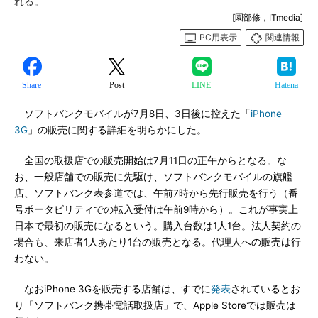
れる。
[園部修，ITmedia]
PC用表示
関連情報
Share
Post
LINE
Hatena
ソフトバンクモバイルが7月8日、3日後に控えた「
iPhone
3G
」の販売に関する詳細を明らかにした。
全国の取扱店での販売開始は7月11日の正午からとなる。な
お、一般店舗での販売に先駆け、ソフトバンクモバイルの旗艦
店、ソフトバンク表参道では、午前7時から先行販売を行う（番
号ポータビリティでの転入受付は午前9時から）。これが事実上
日本で最初の販売になるという。購入台数は1人1台。法人契約の
場合も、来店者1人あたり1台の販売となる。代理人への販売は行
わない。
なおiPhone 3Gを販売する店舗は、すでに
発表
されているとお
り「ソフトバンク携帯電話取扱店」で、Apple Storeでは販売は