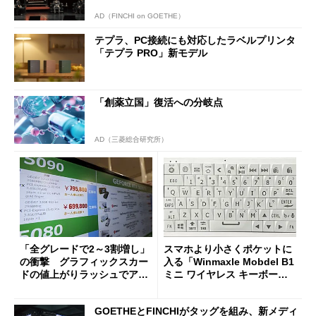
AD（FINCHI on GOETHE）
テプラ、PC接続にも対応したラベルプリンタ
「テプラ PRO」新モデル
「創薬立国」復活への分岐点
AD（三菱総合研究所）
「全グレードで2～3割増し」
スマホより小さくポケットに
の衝撃 グラフィックスカー
入る「Winmaxle Mobdel B1
ドの値上がりラッシュでアキ
ミニ ワイヤレス キーボー
バの購入制限が深刻化
ド」がセールで10％オフの37
94円に
GOETHEとFINCHIがタッグを組み、新メディ