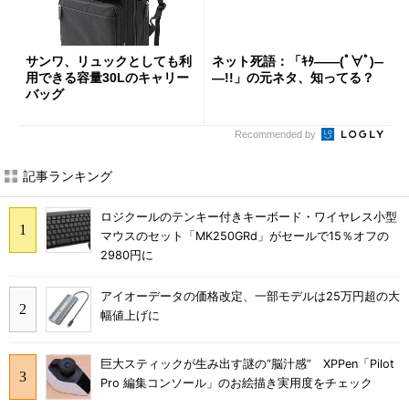
サンワ、リュックとしても利
ネット死語：「ｷﾀ――(ﾟ∀ﾟ)―
用できる容量30Lのキャリー
―!!」の元ネタ、知ってる？
バッグ
Recommended by
記事ランキング
ロジクールのテンキー付きキーボード・ワイヤレス小型
マウスのセット「MK250GRd」がセールで15％オフの
2980円に
アイオーデータの価格改定、一部モデルは25万円超の大
幅値上げに
巨大スティックが生み出す謎の“脳汁感” XPPen「Pilot
Pro 編集コンソール」のお絵描き実用度をチェック