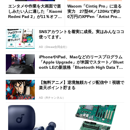
エンタメや作業を大画面で楽
Wacom「Cintiq Pro」に迫る
しみたい人に適した「Xiaomi
実力 27型4K／120Hzで約3
Redmi Pad 2」が11％オフの
0万円のXPPen「Artist Pro 2
2万4980円に
7（Gen 2）」でお絵描きして
分かった魅力と妥協点
SNSアカウントを着実に成長。実はみんなココ
使ってます。
AD（Dreaw合同会社）
iPhoneやiPad、Macなどのリースプログラム
「Apple Upgrade」が米国でスタート／Bluet
ooth LEの新規格「Bluetooth High Data Thr
oughput」が明...
【無料アニメ】逆境無頼カイジ配信中！視聴で
楽天ポイント貯まる
AD（Rチャンネル）