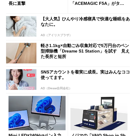
長に直撃
「ACEMAGIC F5A」がタイ
ムセールで41％オフの10万69
98円に
【大人気】ひんやり冷感寝具で快適な睡眠をあ
なたに。
AD（アイリスプラザ）
軽さ1.1kg×自動ごみ収集対応で5万円台のペン
型掃除機「Dreame S1 Station」を試す 見え
た長所と短所
SNSアカウントを着実に成長。実はみんなココ
使ってます。
AD（Dreaw合同会社）
Mini LED×240Hz×ペン入力、
ノジマの「VAIO Shop in Sh