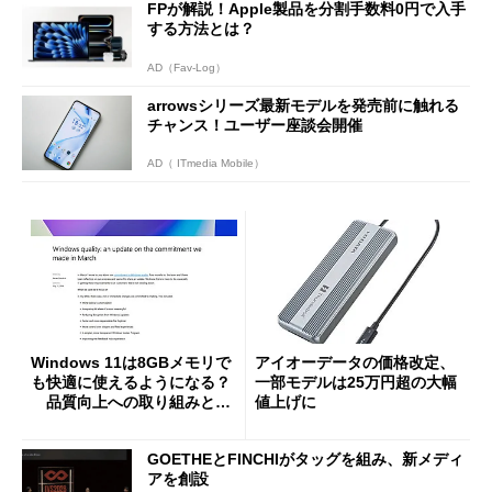
FPが解説！Apple製品を分割手数料0円で入手
する方法とは？
AD（Fav-Log）
arrowsシリーズ最新モデルを発売前に触れる
チャンス！ユーザー座談会開催
AD（ ITmedia Mobile）
Windows 11は8GBメモリで
アイオーデータの価格改定、
も快適に使えるようになる？
一部モデルは25万円超の大幅
品質向上への取り組みと
値上げに
「26H2」に向けた中間報告
GOETHEとFINCHIがタッグを組み、新メディ
アを創設