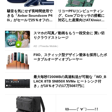
騒音を気にせず長時間使用で
リコーPFUコンピューティン
きる「Anker Soundcore P4
グ、Coreプロセッサの搭載に
0i」がセールで25％オフの59
対応した産業向けATX/micro
90円に
ATXマザーボード
スマホの写真／動画をもう一段安全に 買い切
りクラウドストレージ
AD（ITmedia Mobile）
FIIO、スティック型デザイン筐体を採用したポ
ータブルオーディオプレーヤー
最大毎秒7200MBの高速転送が可能な「WD_B
LACK 8TB SN850X NVMe ヒートシンク付
き」が18％オフの17万5087円に