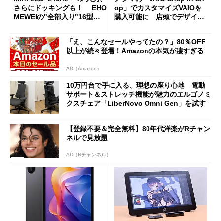
さらにドッキングも！ EHO
op」でカスタマイズVAIOを
MEWEIの"全部入り"16型モ
購入可能に 店頭でデザイン
バイルディスプレイ「TM-16
や質感を確認しながら購入可
0PW」徹底レビュー
能
「え、こんなセールやってたの？」80％OFF
以上が続々登場！Amazonの本気が凄すぎる
AD（Amazon）
10万円台で手に入る、理想の座り心地 電動
サポート＆ストレッチ機能が魅力のエルゴノミ
クスチェア「LiberNovo Omni Gen」を試す
【登録不要＆完全無料】80年代洋楽がRチャン
ネルで見放題
AD（Rチャンネル）