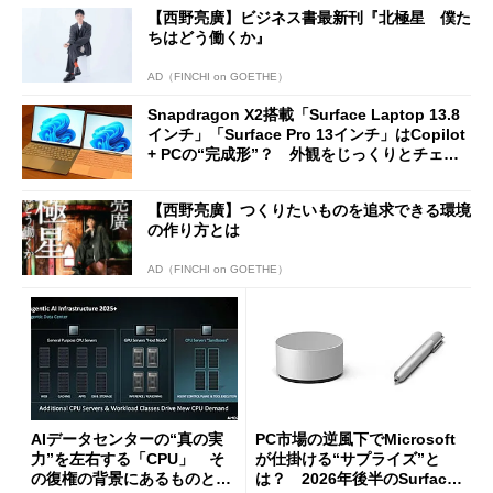
【西野亮廣】ビジネス書最新刊『北極星 僕た
ちはどう働くか』
AD（FINCHI on GOETHE）
Snapdragon X2搭載「Surface Laptop 13.8
インチ」「Surface Pro 13インチ」はCopilot
+ PCの“完成形”？ 外観をじっくりとチェッ
クしてみた
【西野亮廣】つくりたいものを追求できる環境
の作り方とは
AD（FINCHI on GOETHE）
AIデータセンターの“真の実
PC市場の逆風下でMicrosoft
力”を左右する「CPU」 そ
が仕掛ける“サプライズ”と
の復権の背景にあるものと
は？ 2026年後半のSurface