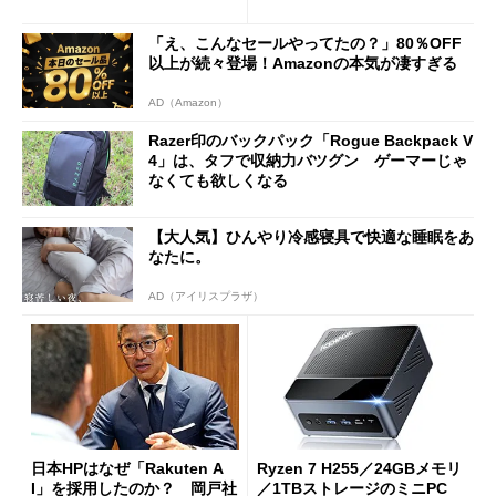
は？
新製品を予想する
「え、こんなセールやってたの？」80％OFF
以上が続々登場！Amazonの本気が凄すぎる
AD（Amazon）
Razer印のバックパック「Rogue Backpack V
4」は、タフで収納力バツグン ゲーマーじゃ
なくても欲しくなる
【大人気】ひんやり冷感寝具で快適な睡眠をあ
なたに。
AD（アイリスプラザ）
日本HPはなぜ「Rakuten A
Ryzen 7 H255／24GBメモリ
I」を採用したのか？ 岡戸社
／1TBストレージのミニPC