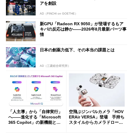
アを創設
AD（FINCHI on GOETHE）
新GPU「Radeon RX 9050」が登場するもア
キバの反応は静か――2026年8月最新パーツ事
情
日本の創薬力低下、その本当の課題とは
AD（三菱総合研究所）
「人主導」から「自律実行」
空飛ぶジンバルカメラ「HOV
へ――進化する「Microsoft
ERAir VERSA」登場 手持ち
365 Copilot」の新機能とエ
スタイルからカメラドローン
ージェントAIの現在地
に合体変形