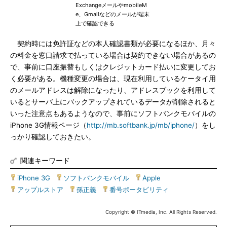
ExchangeメールやmobileM
e、Gmailなどのメールが端末
上で確認できる
契約時には免許証などの本人確認書類が必要になるほか、月々
の料金を窓口請求で払っている場合は契約できない場合があるの
で、事前に口座振替もしくはクレジットカード払いに変更してお
く必要がある。機種変更の場合は、現在利用しているケータイ用
のメールアドレスは解除になったり、アドレスブックを利用して
いるとサーバ上にバックアップされているデータが削除されると
いった注意点もあるようなので、事前にソフトバンクモバイルの
iPhone 3G情報ページ（
http://mb.softbank.jp/mb/iphone/
）をし
っかり確認しておきたい。
関連キーワード
iPhone 3G
|
ソフトバンクモバイル
|
Apple
|
アップルストア
|
孫正義
|
番号ポータビリティ
Copyright © ITmedia, Inc. All Rights Reserved.