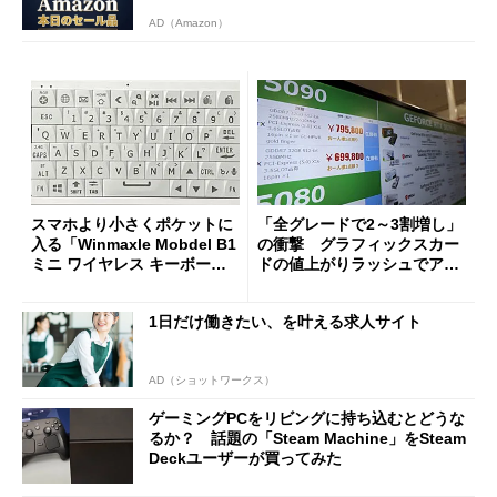
AD（Amazon）
スマホより小さくポケットに
「全グレードで2～3割増し」
入る「Winmaxle Mobdel B1
の衝撃 グラフィックスカー
ミニ ワイヤレス キーボー
ドの値上がりラッシュでアキ
ド」がセールで10％オフの37
バの購入制限が深刻化
94円に
1日だけ働きたい、を叶える求人サイト
AD（ショットワークス）
ゲーミングPCをリビングに持ち込むとどうな
るか？ 話題の「Steam Machine」をSteam
Deckユーザーが買ってみた