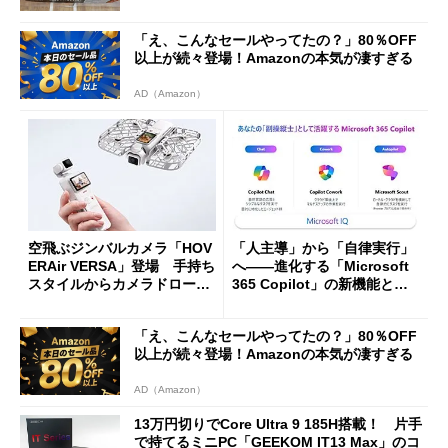
「え、こんなセールやってたの？」80％OFF
以上が続々登場！Amazonの本気が凄すぎる
AD（Amazon）
空飛ぶジンバルカメラ「HOV
「人主導」から「自律実行」
ERAir VERSA」登場 手持ち
へ――進化する「Microsoft
スタイルからカメラドローン
365 Copilot」の新機能とエ
に合体変形
ージェントAIの現在地
「え、こんなセールやってたの？」80％OFF
以上が続々登場！Amazonの本気が凄すぎる
AD（Amazon）
13万円切りでCore Ultra 9 185H搭載！ 片手
で持てるミニPC「GEEKOM IT13 Max」のコ