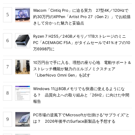
Wacom「Cintiq Pro」に迫る実力 27型4K／120Hzで
約30万円のXPPen「Artist Pro 27（Gen 2）」でお絵描
きして分かった魅力と妥協点
Ryzen 7 H255／24GBメモリ／1TBストレージのミニ
PC「ACEMAGIC F5A」がタイムセールで41％オフの10
万6998円に
10万円台で手に入る、理想の座り心地 電動サポート＆
ストレッチ機能が魅力のエルゴノミクスチェア
「LiberNovo Omni Gen」を試す
Windows 11は8GBメモリでも快適に使えるようにな
る？ 品質向上への取り組みと「26H2」に向けた中間
報告
PC市場の逆風下でMicrosoftが仕掛ける“サプライズ”と
は？ 2026年後半のSurface新製品を予想する