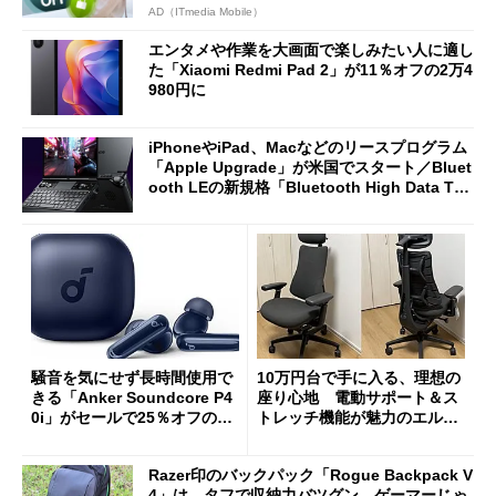
AD（ITmedia Mobile）
エンタメや作業を大画面で楽しみたい人に適し
た「Xiaomi Redmi Pad 2」が11％オフの2万4
980円に
iPhoneやiPad、Macなどのリースプログラム
「Apple Upgrade」が米国でスタート／Bluet
ooth LEの新規格「Bluetooth High Data Thr
oughput」が明...
騒音を気にせず長時間使用で
10万円台で手に入る、理想の
きる「Anker Soundcore P4
座り心地 電動サポート＆ス
0i」がセールで25％オフの59
トレッチ機能が魅力のエルゴ
90円に
ノミクスチェア「LiberNovo
Omni Gen」を試す
Razer印のバックパック「Rogue Backpack V
4」は、タフで収納力バツグン ゲーマーじゃ