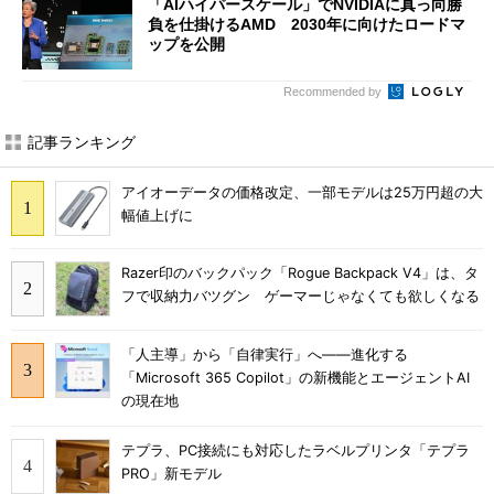
「AIハイパースケール」でNVIDIAに真っ向勝
負を仕掛けるAMD 2030年に向けたロードマ
ップを公開
Recommended by
記事ランキング
アイオーデータの価格改定、一部モデルは25万円超の大
幅値上げに
Razer印のバックパック「Rogue Backpack V4」は、タ
フで収納力バツグン ゲーマーじゃなくても欲しくなる
「人主導」から「自律実行」へ――進化する
「Microsoft 365 Copilot」の新機能とエージェントAI
の現在地
テプラ、PC接続にも対応したラベルプリンタ「テプラ
PRO」新モデル