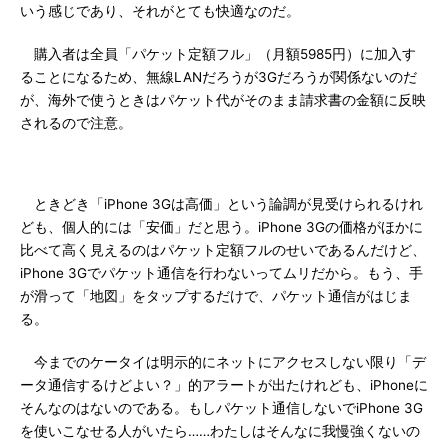
いう感じであり、それがとても快適なのだ。
購入者は全員「パケット定額フル」（月額5985円）に加入す
ることになるため、無線LANだろうが3Gだろうが関係ないのだ
が、海外で使うときはパケット代がそのまま請求書の金額に反映
されるので注意。
ときどき「iPhone 3Gは高価」という論調が見受けられるけれ
ども、個人的には「安価」だと思う。iPhone 3Gの価格がほかに
比べて高く見えるのはパケット定額フルのせいであるんだけど、
iPhone 3Gでパケット通信を行わないってムリだから。もう、手
が滑って「地図」をタップするだけで、パケット通信がはじま
る。
今までのケータイは明示的にネットにアクセスしない限り「デ
ータ通信するけどよい？」的アラートが出たけれども、iPhoneに
そんなのはないのである。もしパケット通信しないでiPhone 3G
を使いこなせる人がいたら……わたしはそんなに我慢強くないの