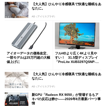
【大人気】ひんやり冷感寝具で快適な睡眠をあ
なたに。
AD（アイリスプラザ）
アイオーデータの価格改定、
フルHDより広く4Kより見や
一部モデルは25万円超の大幅
すい！ 31.5型ディスプレイ
値上げに
「ProLite XUB3297QSNP-B
1J」がテレワークにピッタリ
な理由
【大人気】ひんやり冷感寝具で快適な睡眠をあ
なたに。
AD（アイリスプラザ）
新GPU「Radeon RX 9050」が登場するもア
キバの反応は静か――2026年8月最新パーツ事
情