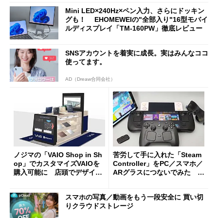
Mini LED×240Hz×ペン入力、さらにドッキン
グも！ EHOMEWEIの"全部入り"16型モバイ
ルディスプレイ「TM-160PW」徹底レビュー
SNSアカウントを着実に成長。実はみんなココ
使ってます。
AD（Dreaw合同会社）
ノジマの「VAIO Shop in Sh
苦労して手に入れた「Steam
op」でカスタマイズVAIOを
Controller」をPC／スマホ／
購入可能に 店頭でデザイン
ARグラスにつないでみた ゲ
や質感を確認しながら購入可
ーム体験や実用性は？
能
スマホの写真／動画をもう一段安全に 買い切
りクラウドストレージ