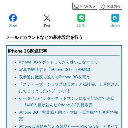
PC用表示
関連情報
Share
Post
LINE
Hatena
メールアカウントなどの基本設定を行う
iPhone 3G関連記事
iPhone 3Gをゲットしてから使いこなすまで
写真で解説する「iPhone 3G」（外観編）
表参道に徹夜で並んでiPhone 3Gを買う
「スティーブ・ジョブズは天才」と孫社長、上戸彩さん
にちょっとしたハプニングも
ケータイがインターネットマシンになる記念すべき日
──1400人超が並んだiPhone 3G先行販売
iPhone 3G、秋葉原と同じく大阪・日本橋でも各所で完
売
iPhoneは感動を与える製品だ――iPhone 3G、アキバで