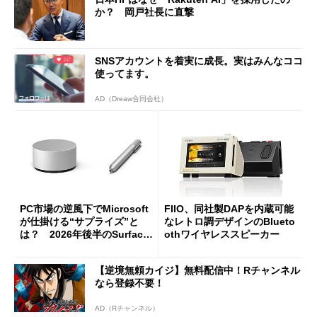
か？ 岡戸社長に直撃
SNSアカウントを着実に成長。実はみんなココ
使ってます。
AD（Dreaw合同会社）
PC市場の逆風下でMicrosoft
FIIO、同社製DAPを内蔵可能
が仕掛ける“サプライズ”と
なレトロ調デザインのBlueto
は？ 2026年後半のSurface
othワイヤレススピーカー
新製品を予想する
【逆境無頼カイジ】無料配信中！Rチャンネル
なら登録不要！
AD（Rチャンネル）