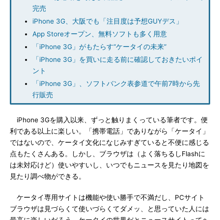
完売
iPhone 3G、大阪でも「注目度は予想GUYデス」
App Storeオープン、無料ソフトも多く用意
「iPhone 3G」がもたらす“ケータイの未来”
「iPhone 3G」を買いに走る前に確認しておきたいポイ
ント
「iPhone 3G」、ソフトバンク表参道で午前7時から先
行販売
iPhone 3Gを購入以来、ずっと触りまくっている筆者です。便
利である以上に楽しい。「携帯電話」でありながら「ケータイ」
ではないので、ケータイ文化になじみすぎていると不便に感じる
点もたくさんある。しかし、ブラウザは（よく落ちるしFlashに
は未対応けど）使いやすいし、いつでもニュースを見たり地図を
見たり調べ物ができる。
ケータイ専用サイトは機能や使い勝手で不満だし、PCサイト
ブラウザは見づらくて使いづらくてダメッ、と思っていた人には