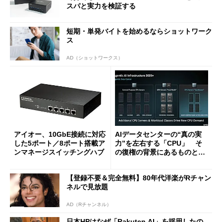
スパと実力を検証する
短期・単発バイトを始めるならショットワーク
ス
AD（ショットワークス）
アイオー、10GbE接続に対応
AIデータセンターの“真の実
した5ポート／8ポート搭載ア
力”を左右する「CPU」 そ
ンマネージスイッチングハブ
の復権の背景にあるものと
は？
【登録不要＆完全無料】80年代洋楽がRチャン
ネルで見放題
AD（Rチャンネル）
日本HPはなぜ「Rakuten AI」を採用したの