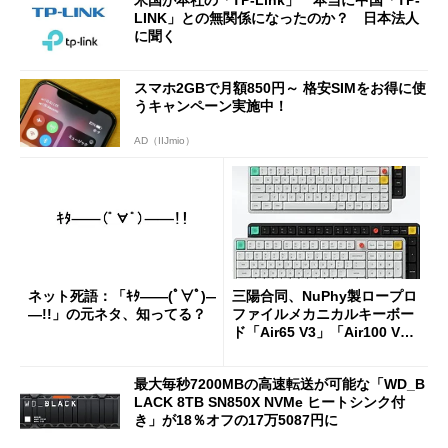
米国が本社の「TP-Link」 本当に中国「TP-
LINK」との無関係になったのか？ 日本法人
に聞く
スマホ2GBで月額850円～ 格安SIMをお得に使
うキャンペーン実施中！
AD（IIJmio）
ネット死語：「ｷﾀ――(ﾟ∀ﾟ)―
三陽合同、NuPhy製ロープロ
―!!」の元ネタ、知ってる？
ファイルメカニカルキーボー
ド「Air65 V3」「Air100 V
3」を発売
最大毎秒7200MBの高速転送が可能な「WD_B
LACK 8TB SN850X NVMe ヒートシンク付
き」が18％オフの17万5087円に