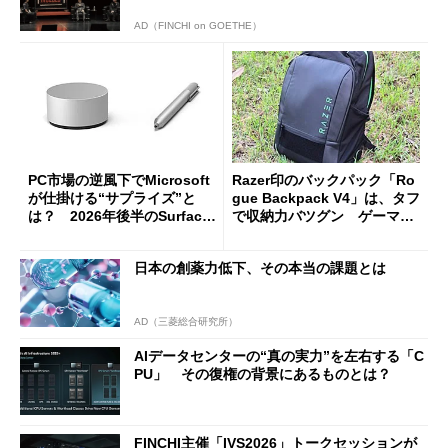
AD（FINCHI on GOETHE）
PC市場の逆風下でMicrosoft
Razer印のバックパック「Ro
が仕掛ける“サプライズ”と
gue Backpack V4」は、タフ
は？ 2026年後半のSurface
で収納力バツグン ゲーマー
新製品を予想する
じゃなくても欲しくなる
日本の創薬力低下、その本当の課題とは
AD（三菱総合研究所）
AIデータセンターの“真の実力”を左右する「C
PU」 その復権の背景にあるものとは？
FINCHI主催「IVS2026」トークセッションが