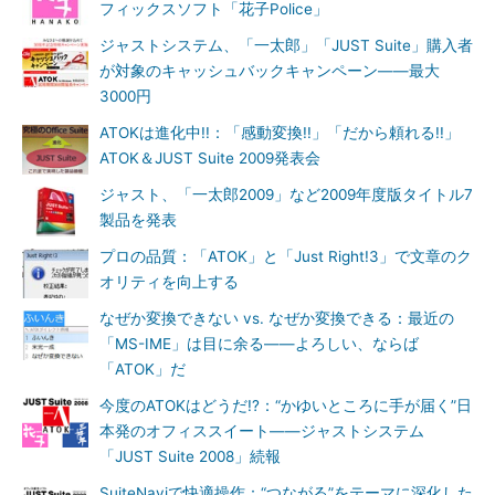
フィックスソフト「花子Police」
ジャストシステム、「一太郎」「JUST Suite」購入者
が対象のキャッシュバックキャンペーン――最大
3000円
ATOKは進化中!!：「感動変換!!」「だから頼れる!!」
ATOK＆JUST Suite 2009発表会
ジャスト、「一太郎2009」など2009年度版タイトル7
製品を発表
プロの品質：「ATOK」と「Just Right!3」で文章のク
オリティを向上する
なぜか変換できない vs. なぜか変換できる：最近の
「MS-IME」は目に余る――よろしい、ならば
「ATOK」だ
今度のATOKはどうだ!?：“かゆいところに手が届く”日
本発のオフィススイート――ジャストシステム
「JUST Suite 2008」続報
SuiteNaviで快適操作：“つながる”をテーマに深化した