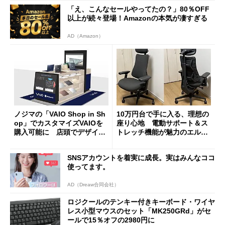
「え、こんなセールやってたの？」80％OFF
以上が続々登場！Amazonの本気が凄すぎる
AD（Amazon）
ノジマの「VAIO Shop in Sh
10万円台で手に入る、理想の
op」でカスタマイズVAIOを
座り心地 電動サポート＆ス
購入可能に 店頭でデザイン
トレッチ機能が魅力のエルゴ
や質感を確認しながら購入可
ノミクスチェア「LiberNovo
能
Omni Gen」を試す
SNSアカウントを着実に成長。実はみんなココ
使ってます。
AD（Dreaw合同会社）
ロジクールのテンキー付きキーボード・ワイヤ
レス小型マウスのセット「MK250GRd」がセ
ールで15％オフの2980円に