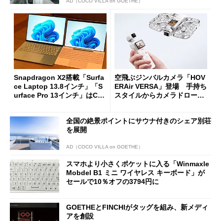
AD（COCO VILLA on GOETHE）
Snapdragon X2搭載「Surfa
空飛ぶジンバルカメラ「HOV
ce Laptop 13.8インチ」「S
ERAir VERSA」登場 手持ち
urface Pro 13インチ」はCop
スタイルからカメラドローン
ilot+ PCの“完成形”？ 外観
に合体変形
をじっくりとチェックしてみ
全国の絶景ポイントにサウナ付きのシェア別荘
た
を展開
AD（COCO VILLA on GOETHE）
スマホより小さくポケットに入る「Winmaxle
Mobdel B1 ミニ ワイヤレス キーボード」が
セールで10％オフの3794円に
GOETHEとFINCHIがタッグを組み、新メディ
アを創設