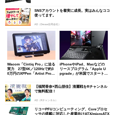
SNSアカウントを着実に成長。実はみんなココ
使ってます。
AD（Dreaw合同会社）
Wacom「Cintiq Pro」に迫る
iPhoneやiPad、Macなどの
実力 27型4K／120Hzで約3
リースプログラム「Apple U
0万円のXPPen「Artist Pro 2
pgrade」が米国でスタート／
7（Gen 2）」でお絵描きして
Bluetooth LEの新規格「Blu
分かった魅力と妥協点
etooth High Data Throughp
【福間香奈×西山朋佳】清麗戦をRチャンネル
ut」が明...
で無料配信！
AD（Rチャンネル）
リコーPFUコンピューティング、Coreプロセ
ッサの搭載に対応した産業向けATX/microATX