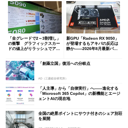
「全グレードで2～3割増し」
新GPU「Radeon RX 9050」
の衝撃 グラフィックスカー
が登場するもアキバの反応は
ドの値上がりラッシュでアキ
静か――2026年8月最新パー
バの購入制限が深刻化
ツ事情
「創薬立国」復活への分岐点
AD（三菱総合研究所）
「人主導」から「自律実行」へ――進化する
「Microsoft 365 Copilot」の新機能とエージ
ェントAIの現在地
全国の絶景ポイントにサウナ付きのシェア別荘
を展開