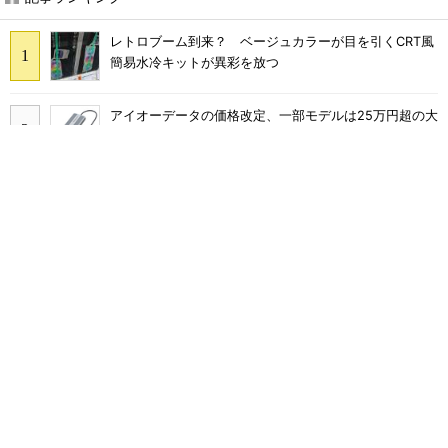
レトロブーム到来？ ベージュカラーが目を引くCRT風
簡易水冷キットが異彩を放つ
アイオーデータの価格改定、一部モデルは25万円超の大
幅値上げに
三陽合同、NuPhy製ロープロファイルメカニカルキーボ
ード「Air65 V3」「Air100 V3」を発売
GMKtec、Core Ultra 7 258V搭載のミニPC「NucBox
K17 Plus」発表 最大115 TOPSのAI性能を実現
ロジクールのテンキー付きキーボード・ワイヤレス小型
マウスのセット「MK250GRd」がセールで15％オフの
2980円に
Snapdragon X2搭載「Surface Laptop 13.8インチ」
「Surface Pro 13インチ」はCopilot+ PCの“完成形”？