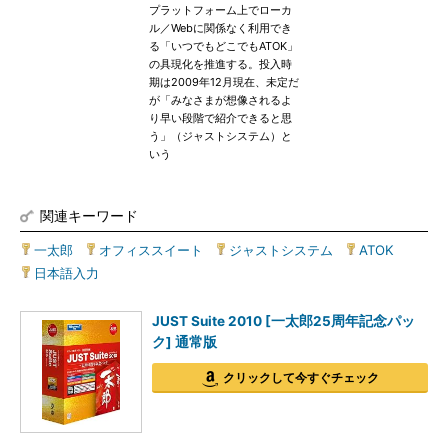
プラットフォーム上でローカ
ル／Webに関係なく利用でき
る「いつでもどこでもATOK」
の具現化を推進する。投入時
期は2009年12月現在、未定だ
が「みなさまが想像されるよ
り早い段階で紹介できると思
う」（ジャストシステム）と
いう
関連キーワード
一太郎
|
オフィススイート
|
ジャストシステム
|
ATOK
|
日本語入力
JUST Suite 2010 [一太郎25周年記念パッ
ク] 通常版
クリックして今すぐチェック