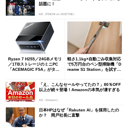
話題に！
AD（FINCHI on GOETHE）
Ryzen 7 H255／24GBメモリ
軽さ1.1kg×自動ごみ収集対応
／1TBストレージのミニPC
で5万円台のペン型掃除機「D
「ACEMAGIC F5A」がタイ
reame S1 Station」を試す
ムセールで41％オフの10万69
見えた長所と短所
98円に
「え、こんなセールやってたの？」80％OFF
以上が続々登場！Amazonの本気が凄すぎる
AD（Amazon）
日本HPはなぜ「Rakuten AI」を採用したの
か？ 岡戸社長に直撃