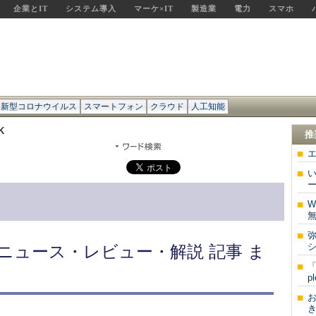
企業とIT
システム導入
マーケ×IT
製造業
電力
スマホ
新型コロナウイルス
スマートフォン
クラウド
人工知能
K
推
い
ー
W
無
 ニュース・レビュー・解説 記事 ま
「
p
き