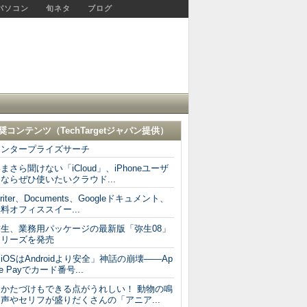
パソコン
旬ネタ
ブログ
奨コンテンツ（
TechTargetジャパン
提供）
エンタープライズサーチ
まさら聞けない「iCloud」、iPhoneユーザ
ならぜひ使いたいクラウド...
riter、Documents、Googleドキュメント、
料オフィススイー...
弥生、業務用パッケージの最新版「弥生08」
シリーズを発売
iOSはAndroidより安全」神話の崩壊――Ap
le Payでカード番号...
おかたづけもできる点がうれしい！ 動物の鳴
声やセリフが盛りだくさんの「アニア...