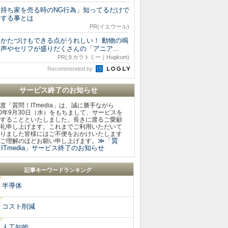
「持ち家を売る時のNG行為」知ってるだけで
得する事とは
PR(イエウール)
おかたづけもできる点がうれしい！ 動物の鳴
声やセリフが盛りだくさんの「アニア...
PR(タカラトミー｜Hugkum)
Recommended by
サービス終了のお知らせ
度「質問！ITmedia」は、誠に勝手ながら
20年9月30日（水）をもちまして、サービスを
することといたしました。長きに渡るご愛顧
礼申し上げます。これまでご利用いただいて
りました皆様にはご不便をおかけいたします
≫「質
ご理解のほどお願い申し上げます。
ITmedia」サービス終了のお知らせ
記事キーワードランキング
半導体
コスト削減
人工知能