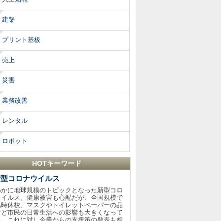
建築
プリント基板
売上
災害
業務改善
レンタル
ロボット
HOTキーワード
新型コロナウイルス
わかに地球規模のトピックとなった新型コロ
ウイルス。健康被害も心配だが、全国規模で
臨時休校、マスクやトイレットペーパーの品
など市民の日常生活への影響も大きくなって
る。これに対し企業からの支援策の発表も相