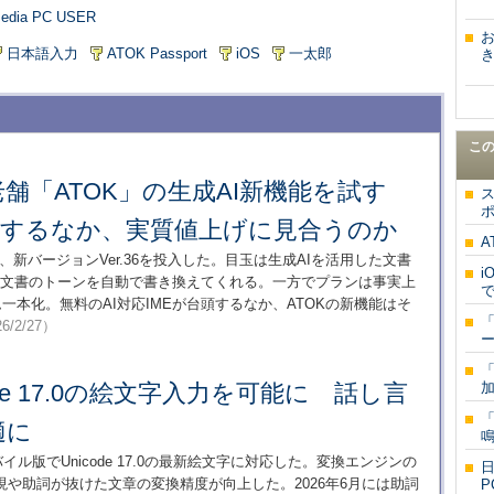
Tmedia PC USER
日本語入力
ATOK Passport
iOS
一太郎
き
こ
舗「ATOK」の生成AI新機能を試す
ス
ポ
実するなか、実質値上げに見合うのか
A
月、新バージョンVer.36を投入した。目玉は生成AIを活用した文書
i
ジネス文書のトーンを自動で書き換えてくれる。一方でプランは事実上
で
一本化。無料のAI対応IMEが台頭するなか、ATOKの新機能はそ
「
6/2/27）
ー
「
code 17.0の絵文字入力を可能に 話し言
加
「
適に
鳴
ル版でUnicode 17.0の最新絵文字に対応した。変換エンジンの
日
や助詞が抜けた文章の変換精度が向上した。2026年6月には助詞
P