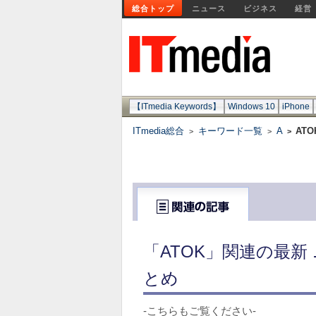
総合トップ
ニュース
ビジネス
経営
【ITmedia Keywords】
Windows 10
iPhone
ITmedia総合
キーワード一覧
A
ATO
>
>
>
「ATOK」関連の最新
とめ
-こちらもご覧ください-