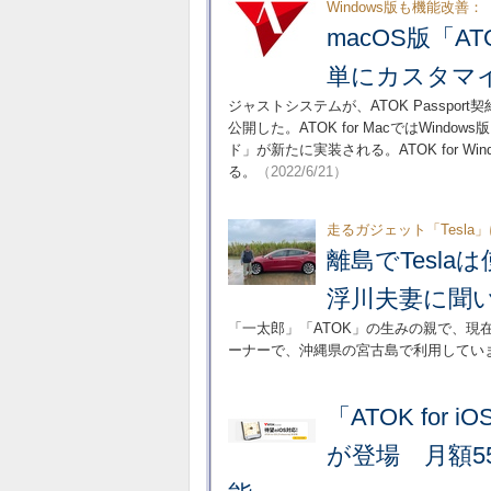
Windows版も機能改善：
macOS版「AT
単にカスタマ
ジャストシステムが、ATOK Passport契約
公開した。ATOK for MacではWin
ド」が新たに実装される。ATOK for 
る。
（2022/6/21）
走るガジェット「Tesla
離島でTesl
浮川夫妻に聞
「一太郎」「ATOK」の生みの親で、現在はMe
ーナーで、沖縄県の宮古島で利用してい
「ATOK for 
が登場 月額5