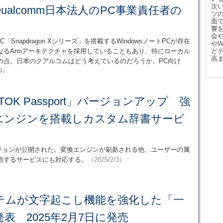
次
ualcomm日本法人のPC事業責任者の
ツ
面
響
会
C「Snapdragon Xシリーズ」を搭載するWindowsノートPCが存在
や
なるArmアーキテクチャを採用していることもあり、特にローカル
ど
高
の点、日本のクアルコムはどう考えているのだろうか。PC向け
/9）
ATOK Passport」バージョンアップ 強
エンジンを搭載しカスタム辞書サービ
wsの最新バージョンが公開された。変換エンジンが刷新される他、ユーザーの属
信するサービスにも対応する。
（2025/2/3）
テムが文字起こし機能を強化した「一
発表 2025年2月7日に発売