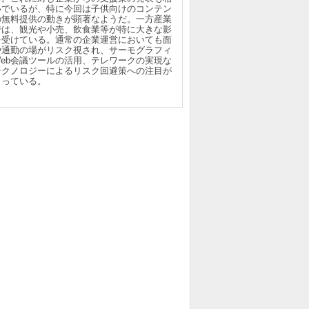
いでいるが、特に今回は子供向けのコンテン
の無料提供の動きが顕著なようだ。一方産業
では、観光や小売、飲食業等が特に大きな影
を受けている。通常の企業運営においても面
や通勤の場がリスク視され、サーモグラフィ
Web会議ツールの活用、テレワークの実現な
テクノロジーによるリスク回避策への注目が
まっている。