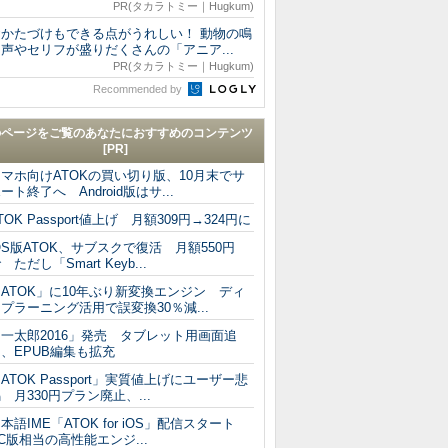
PR(タカラトミー｜Hugkum)
おかたづけもできる点がうれしい！ 動物の鳴
声やセリフが盛りだくさんの「アニア...
PR(タカラトミー｜Hugkum)
Recommended by
のページをご覧のあなたにおすすめのコンテンツ
[PR]
マホ向けATOKの買い切り版、10月末でサ
ート終了へ Android版はサ...
TOK Passport値上げ 月額309円→324円に
OS版ATOK、サブスクで復活 月額550円
 ただし「Smart Keyb...
ATOK」に10年ぶり新変換エンジン ディ
プラーニング活用で誤変換30％減...
一太郎2016」発売 タブレット用画面追
、EPUB編集も拡充
ATOK Passport」実質値上げにユーザー悲
 月330円プラン廃止、...
本語IME「ATOK for iOS」配信スタート
C版相当の高性能エンジ...