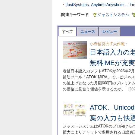
・
JustSystems. Anytime Anywhere. - I
関連キーワード
ジャストシステム
すべて
ニュース
レビュー
小寺信良のIT大作戦：
日本語入力の老
無料IMEが充
老舗日本語入力ソフトATOKが2026年2
補助ツール「ATOK MiRA」で、ビ
の値上げとなった月額660円のプレミアム
の価格に見合う価値を示せるのか。
（202
ATOK、Uni
葉の入力も快
ジャストシステムはATOKのプロ向けモバイ
拡大によりチャットで多用される口語表現