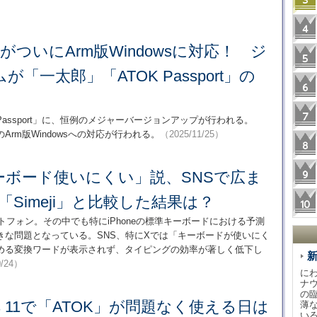
portがついにArm版Windowsに対応！ ジ
「一太郎」「ATOK Passport」の
Passport」に、恒例のメジャーバージョンアップが行われる。
待望のArm版Windowsへの対応が行われる。
（2025/11/25）
のキーボード使いにくい」説、SNSで広ま
「Simeji」と比較した結果は？
トフォン。その中でも特にiPhoneの標準キーボードにおける予測
きな問題となっている。SNS、特にXでは「キーボードが使いにく
める変換ワードが表示されず、タイピングの効率が著しく低下し
0/24）
に
ナ
の
ows 11で「ATOK」が問題なく使える日は
薄
い