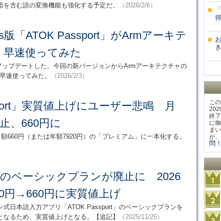
語を含む語の変換機能も強化する予定だ。
（2026/2/6）
s版「ATOK Passport」がArmアーキテ
き
 早速使ってみた
wsがメジャーアップデートした。今回の新バージョンからArmアーキテクチャの
、早速使ってみた。
（2026/2/3）
この
ssport」実質値上げにユーザー悲鳴 月
20
終了
止、660円に
に御
まい
額660円（または年額7920円）の「プレミアム」に一本化する。
が、
問！
portのベーシックプランが廃止に 2026
30円→660円に実質値上げ
日本語入力アプリ「ATOK Passport」のベーシックプランを
となるため、実質値上げとなる。【追記】
（2025/11/25）