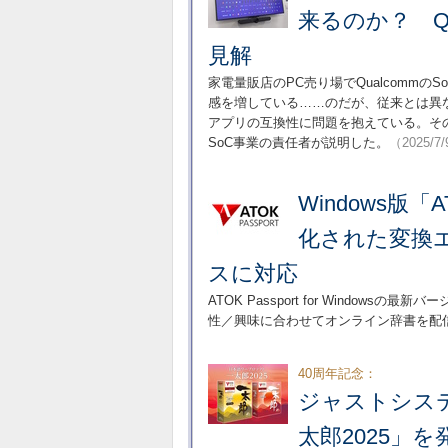
来るのか？ Q
見解
家電量販店のPC売り場でQualcommのSo
感を増している……のだが、従来とは異
アプリの互換性に問題を抱えている。そ
SoC事業の責任者が説明した。
（2025/7
Windows版「
化された変換
スに対応
ATOK Passport for Windo
性／興味に合わせてオンライン辞書を配
40周年記念：
ジャストシス
太郎2025」を