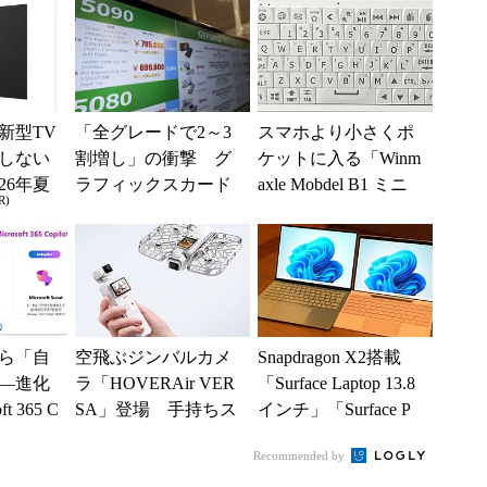
新型TV
「全グレードで2～3
スマホより小さくポ
しない
割増し」の衝撃 グ
ケットに入る「Winm
26年夏
ラフィックスカード
axle Mobdel B1 ミニ
R)
ル
の値上がりラッシュ
ワイヤレス キーボー
でアキバの購入制限
ド」...
が深刻化
ら「自
空飛ぶジンバルカメ
Snapdragon X2搭載
―進化
ラ「HOVERAir VER
「Surface Laptop 13.8
t 365 C
SA」登場 手持ちス
インチ」「Surface P
新機能とエ
タイルからカメラド
r...
Recommended by
ローンに合体変形