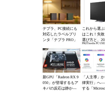
と「26H2」に...
テプラ、PC接続にも
これから選ぶ
対応したラベルプリ
はこれ！失敗
ンタ「テプラ PRO」
選び方と、20
PR(ITmedia PC USE
新モデル
の一押しモデ
新GPU「Radeon RX 9
「人主導」か
050」が登場するもア
律実行」へ―
キバの反応は静か―
する「Microsof
―2026年8月最新パー
opilot」の
ツ事...
ー...