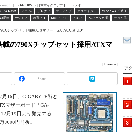
ponsord｜
日本マイクロソフト
レノボ
PHILIPS
ミニPC
プロナビ
ゲーミング
クリエイター
Windows 10終了
AI PC Now!
30周年
デジモノ
教育とIT
Mac・iPad
アキバ
PCパーツの道
チョイ得
載の790Xチップセット採用ATXマザー「GA-790XTA-UD4」
3.0搭載の790Xチップセット採用ATXマ
」
[
ITmedia
]
アク
Share
16日、GIGABYTE製と
TXマザーボード「GA-
、12月19日より発売する。
8000円前後。