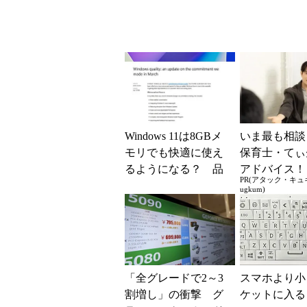
Windows 11は8GBメ
いま最も相談
モリでも快適に使え
保育士・てぃ
るようになる？ 品
アドバイス！
PR(アタック・キュ
質向上への取り組み
の“おてつだ
ugkum)
と「26H2」に...
どんな声かけ
ばいい...
「全グレードで2～3
スマホより小
割増し」の衝撃 グ
ケットに入る「