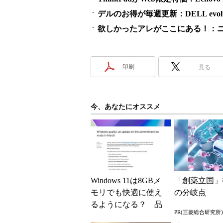
デルのお得が毎週更新：DELL evolut
欲しかったアレがここにある！：ニ
印刷
見る
今、あなたにオススメ
Windows 11は8GBメ
「創薬立国」
モリでも快適に使え
の分岐点
るようになる？ 品
PR(三菱総合研究所)
質向上への取り組み