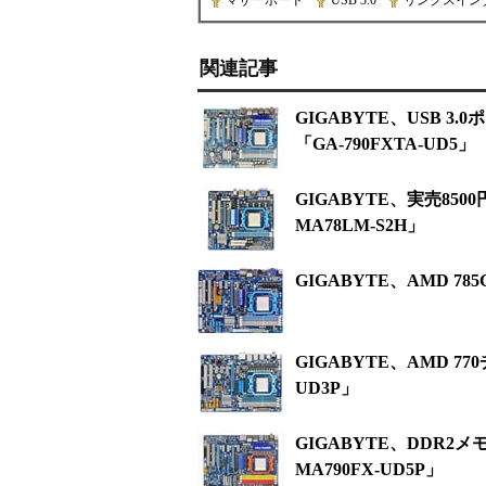
マザーボード
|
USB 3.0
|
リンクスイン
関連記事
GIGABYTE、USB 3
「GA-790FXTA-UD5」
GIGABYTE、実売850
MA78LM-S2H」
GIGABYTE、AMD 7
GIGABYTE、AMD 7
UD3P」
GIGABYTE、DDR2メ
MA790FX-UD5P」