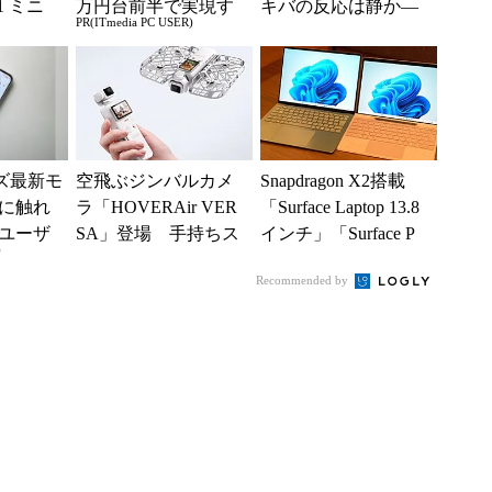
B1 ミニ
万円台前半で実現す
キバの反応は静か―
PR(ITmedia PC USER)
キーボー
る快適PCライフ
―2026年8月最新パー
ツ事...
ーズ最新モ
空飛ぶジンバルカメ
Snapdragon X2搭載
に触れ
ラ「HOVERAir VER
「Surface Laptop 13.8
ユーザ
SA」登場 手持ちス
インチ」「Surface P
)
タイルからカメラド
r...
Recommended by
ローンに合体変形