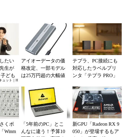
したい
アイオーデータの価
テプラ、PC接続にも
先生が
格改定、一部モデル
対応したラベルプリ
 子ども
は25万円超の大幅値
ンタ「テプラ PRO」
キュット｜H
い”に、
上げに
新モデル
をすれ
さくポ
「5年前のPC」とこ
新GPU「Radeon RX 9
Winm
んなに違う！予算10
050」が登場するもア