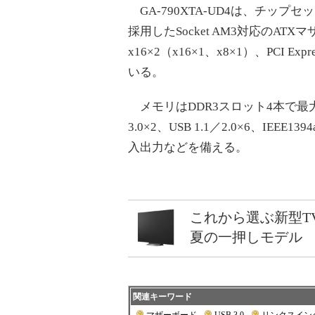
GA-790XTA-UD4は、チップセット
採用したSocket AM3対応のATXマ
x16×2（x16×1、x8×1）、PCI Exp
いる。
メモリはDDR3スロット4本で最大
3.0×2、USB 1.1／2.0×6、IE
入出力などを備える。
これから選ぶ新型T
夏の一押しモデル
関連キーワード