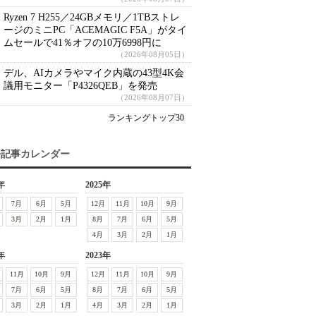
Ryzen 7 H255／24GBメモリ／1TBストレ
ージのミニPC「ACEMAGIC F5A」がタイ
ムセールで41％オフの10万6998円に
（2026年08月05日）
デル、AIカメラやマイク内蔵の43型4K会
議用モニター「P4326QEB」を発売
（2026年08月07日）
ランキングトップ30
去記事カレンダー
年
2025年
7月
6月
5月
12月
11月
10月
9月
3月
2月
1月
8月
7月
6月
5月
4月
3月
2月
1月
年
2023年
11月
10月
9月
12月
11月
10月
9月
7月
6月
5月
8月
7月
6月
5月
3月
2月
1月
4月
3月
2月
1月