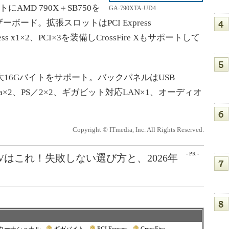
にAMD 790X＋SB750を
GA-790XTA-UD4
ザーボード。拡張スロットはPCI Express
ress x1×2、PCI×3を装備しCrossFire Xもサポートして
16Gバイトをサポート。バックパネルはUSB
EE1394a×2、PS／2×2、ギガビット対応LAN×1、オーディオ
Copyright © ITmedia, Inc. All Rights Reserved.
- PR -
Vはこれ！失敗しない選び方と、2026年