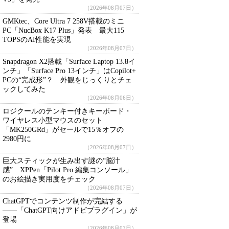
（2026年08月07日）
GMKtec、Core Ultra 7 258V搭載のミニ
PC「NucBox K17 Plus」発表 最大115
TOPSのAI性能を実現
（2026年08月07日）
Snapdragon X2搭載「Surface Laptop 13.8イ
ンチ」「Surface Pro 13インチ」はCopilot+
PCの“完成形”？ 外観をじっくりとチェ
ックしてみた
（2026年08月06日）
ロジクールのテンキー付きキーボード・
ワイヤレス小型マウスのセット
「MK250GRd」がセールで15％オフの
2980円に
（2026年08月07日）
巨大スティックが生み出す謎の“脳汁
感” XPPen「Pilot Pro 編集コンソール」
のお絵描き実用度をチェック
（2026年08月07日）
ChatGPTでコンテンツ制作が完結する
――「ChatGPT向けアドビプラグイン」が
登場
（2026年08月07日）