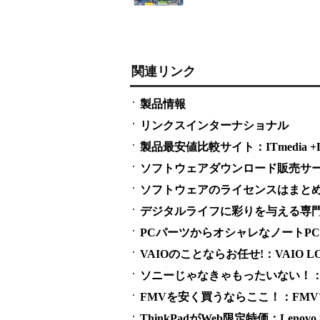
関連リンク
製品情報
リンクスインターナショナル
製品最安値比較サイト：ITmedia +D S
ソフトウェアダウンロード販売サービス
ソフトウェアのライセンスはまとめ買い
デジタルライフに彩りを与える専門
PCパーツからオシャレなノートPCまで：
VAIOのことならお任せ!：VAIO LO
ソニーじゃなきゃもったいない！：SO
FMVを安く買うならここ！：FM
ThinkPadがWeb限定特価：Lenovo m