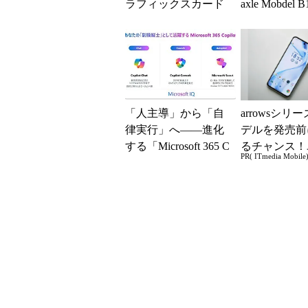
ラフィックスカード
axle Mobdel 
の値上がりラッシュ
ワイヤレス 
でアキバの購入制限
ド」...
が深刻化
「人主導」から「自
arrowsシリ
律実行」へ――進化
デルを発売前
する「Microsoft 365 C
るチャンス！
PR( ITmedia Mobile
opilot」の新機能とエ
ー座談会開催
ー...