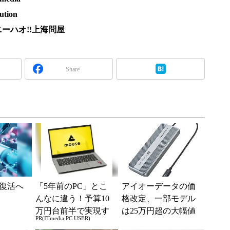
ion
ーハオ!!上海問屋
Share
復活へ
「5年前のPC」とこ
アイオーデータの価
んなに違う！予算10
格改定、一部モデル
万円台前半で実現す
は25万円超の大幅値
PR(ITmedia PC USER)
る快適PCライフ
上げに