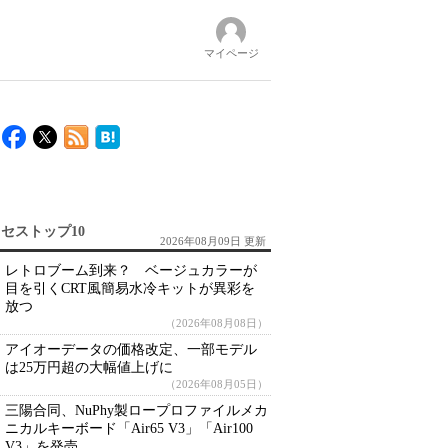
マイページ
セストップ10
2026年08月09日 更新
レトロブーム到来？ ベージュカラーが
目を引くCRT風簡易水冷キットが異彩を
放つ
（2026年08月08日）
アイオーデータの価格改定、一部モデル
は25万円超の大幅値上げに
（2026年08月05日）
三陽合同、NuPhy製ロープロファイルメカ
ニカルキーボード「Air65 V3」「Air100
V3」を発売