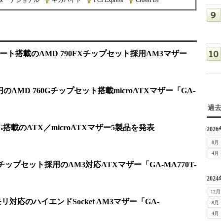
ターナショナル
|
ギガバイト
|
PCI Express
|
CrossFire
.0ポート搭載のAMD 790FXチップセット採用AM3マザー
0円のAMD 760Gチップセット搭載microATXマザー「GA-
過
85G搭載のATX／microATXマザー5製品を発表
2026
8月
4月
70チップセット採用のAM3対応ATXマザー「GA-MA770T-
2024
12月
モリ対応のハイエンドSocket AM3マザー「GA-
8月
4月