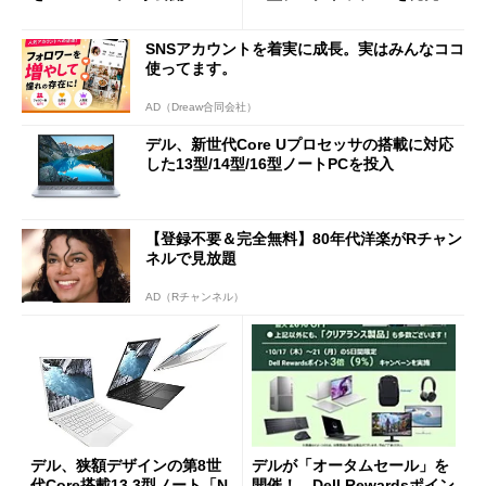
SNSアカウントを着実に成長。実はみんなココ
使ってます。
AD（Dreaw合同会社）
デル、新世代Core Uプロセッサの搭載に対応
した13型/14型/16型ノートPCを投入
【登録不要＆完全無料】80年代洋楽がRチャン
ネルで見放題
AD（Rチャンネル）
デル、狭額デザインの第8世
デルが「オータムセール」を
代Core搭載13.3型ノート「N
開催！ Dell Rewardsポイン