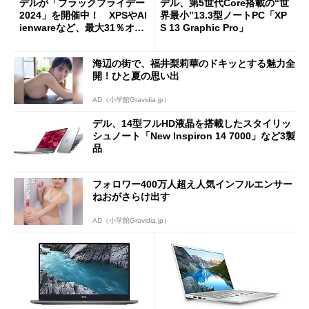
デルが「ブラックフライデー
デル、第5世代Core搭載の“世
2024」を開催中！ XPSやAl
界最小”13.3型ノートPC「XP
ienwareなど、最大31％オフ
S 13 Graphic Pro」
でポイント3倍
海辺の街で、福井梨莉華のドキッとする魅力全
開！ひと夏の思い出
AD（小学館Gravidia.jp）
デル、14型フルHD液晶を搭載したスタイリッ
シュノート「New Inspiron 14 7000」など3製
品
フォロワー400万人超え人気インフルエンサー
ねおがさらけ出す
AD（小学館Gravidia.jp）