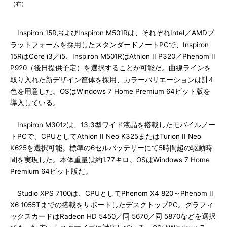
（右）
Inspiron 15RおよびInspiron M501Rは、それぞれIntel／AMDプ
ラットフォームを採用したスタンダードノートPCで、Inspiron
15RはCore i3／i5、Inspiron M501RはAthlon II P320／Phenom II
P920（後日提供予定）を選択することが可能だ。曲線ラインを
取り入れた新デザイン筐体を採用、カラーバリエーションは計4
色を用意した。OSはWindows 7 Home Premium 64ビット版を
導入している。
Inspiron M301zは、13.3型ワイド液晶を搭載したモバイルノー
トPCで、CPUとしてAthlon II Neo K325またはTurion II Neo
K625を選択可能。標準の6セルバッテリーにて5時間超の駆動時
間を実現した。本体重量は約1.77キロ。OSはWindows 7 Home
Premium 64ビット版だ。
Studio XPS 7100は、CPUとしてPhenom X4 820～Phenom II
X6 1055Tまでの搭載をサポートしたデスクトップPC。グラフィ
ックスカードはRadeon HD 5450／同 5670／同 5870などを選択