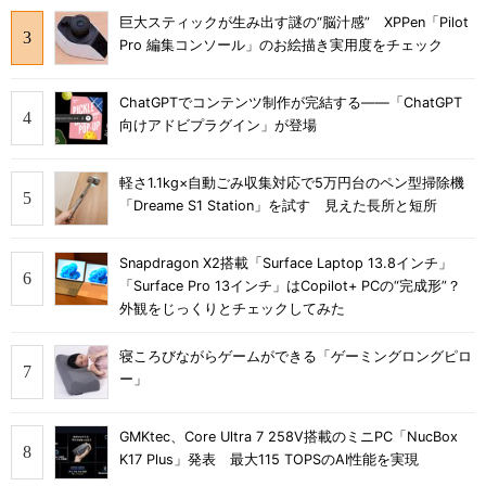
巨大スティックが生み出す謎の“脳汁感” XPPen「Pilot
Pro 編集コンソール」のお絵描き実用度をチェック
ChatGPTでコンテンツ制作が完結する――「ChatGPT
向けアドビプラグイン」が登場
軽さ1.1kg×自動ごみ収集対応で5万円台のペン型掃除機
「Dreame S1 Station」を試す 見えた長所と短所
Snapdragon X2搭載「Surface Laptop 13.8インチ」
「Surface Pro 13インチ」はCopilot+ PCの“完成形”？
外観をじっくりとチェックしてみた
寝ころびながらゲームができる「ゲーミングロングピロ
ー」
GMKtec、Core Ultra 7 258V搭載のミニPC「NucBox
K17 Plus」発表 最大115 TOPSのAI性能を実現