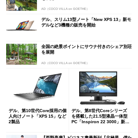
AD（COCO VILLA on GOETHE）
デル、スリム13型ノート「New XPS 13」新モ
デルなど3機種の販売を開始
全国の絶景ポイントにサウナ付きのシェア別荘
を展開
AD（COCO VILLA on GOETHE）
デル、第10世代Core採用の個
デル、第8世代Coreシリーズ
人向けノート「XPS 15」など
を搭載した21.5型液晶一体型
2製品
PC「Inspiron 22 3000」新モ
デル
【西野亮廣】ビジネス書最新刊『北極星 僕た