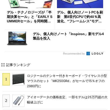
デル・テクノロジーズが「半
デル、個人向けノートPCを刷
期決算セール」と「EARLY S
新 第8世代CPUで約40％高
UMMERセール」を同時開催
速化、“フレームレス”モデル
中
を拡大
デル、個人向けノート「Inspiron」新モデル4
製品を投入
Recommended by
記事ランキング
ロジクールのテンキー付きキーボード・ワイヤレス小型
マウスのセット「MK250GRd」がセールで15％オフの
2980円に
アイオーデータの価格改定、一部モデルは25万円超の大
幅値上げに