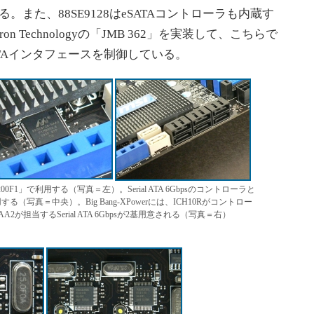
る。また、88SE9128はeSATAコントローラも内蔵す
icron Technologyの「JMB 362」を実装して、こちらで
ATAインタフェースを制御している。
200F1」で利用する（写真＝左）。Serial ATA 6Gbpsのコントローラと
を利用する（写真＝中央）。Big Bang-XPowerには、ICH10Rがコントロー
28-NAA2が担当するSerial ATA 6Gbpsが2基用意される（写真＝右）