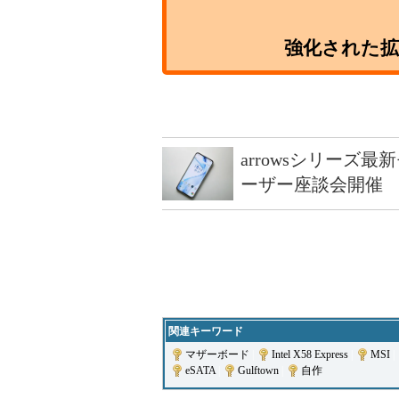
強化された
arrowsシリーズ
ーザー座談会開催
関連キーワード
マザーボード
|
Intel X58 Express
|
MSI
|
eSATA
|
Gulftown
|
自作