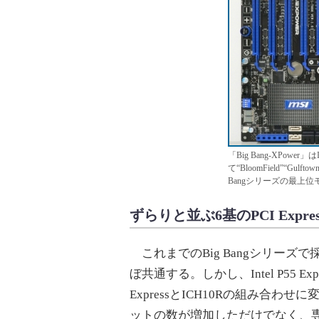
「Big Bang-XPower」はI
て“BloomField”“Gu
Bangシリーズの最上
ずらりと並ぶ6基のPCI Expres
これまでのBig Bangシリーズで採
ぼ共通する。しかし、Intel P55 Ex
ExpressとICH10Rの組み合
ットの数が増加しただけでなく、専用コン