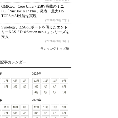
GMKtec、Core Ultra 7 258V搭載のミニ
PC「NucBox K17 Plus」発表 最大115
TOPSのAI性能を実現
（2026年08月07日）
Synology、2.5GbEポートを備えたエント
リーNAS「DiskStation neo＋」シリーズを
投入
（2026年08月06日）
ランキングトップ30
去記事カレンダー
年
2025年
7月
6月
5月
12月
11月
10月
9月
3月
2月
1月
8月
7月
6月
5月
4月
3月
2月
1月
年
2023年
11月
10月
9月
12月
11月
10月
9月
7月
6月
5月
8月
7月
6月
5月