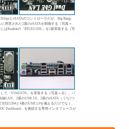
TA 3GbpsとeSATAのコントローラだが、Big Bang-
ネルに用意された2基のeSATAを制御する（写真＝
Realtekの「RTL8111DL」を2基実装する（写
ラとして「VIA6315N」を実装する（写真＝左）。バ
LAN、2基のUSB 3.0、2基のeSATA（うち1つ
てIEEE1394と4基のUSB 2.0を備えるだけでなく、
C Dashboard」を接続する専用インタフェースが