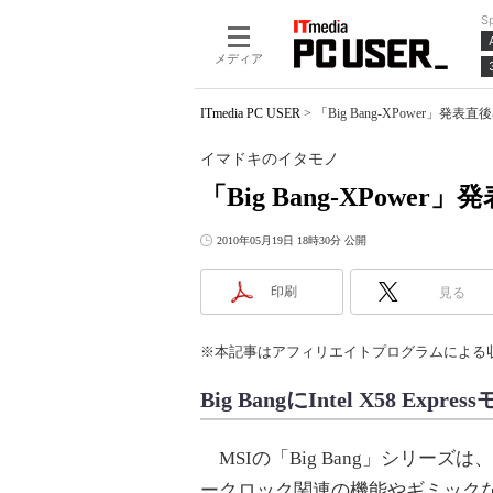
S
メディア
ITmedia PC USER
>
「Big Bang-XPower
イマドキのイタモノ
「Big Bang-XPow
2010年05月19日 18時30分 公開
印刷
見る
※本記事はアフィリエイトプログラムによる
Big BangにIntel X58 Exp
MSIの「Big Bang」シリー
ークロック関連の機能やギミック