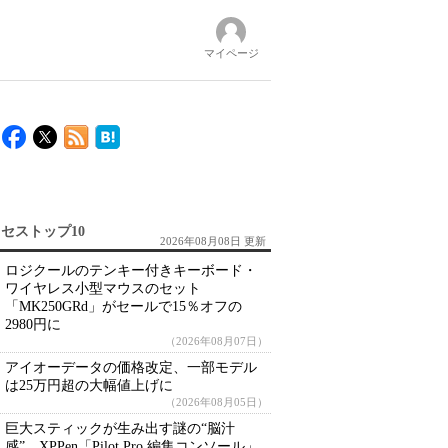
マイページ
セストップ10
2026年08月08日 更新
ロジクールのテンキー付きキーボード・
ワイヤレス小型マウスのセット
「MK250GRd」がセールで15％オフの
2980円に
（2026年08月07日）
アイオーデータの価格改定、一部モデル
は25万円超の大幅値上げに
（2026年08月05日）
巨大スティックが生み出す謎の“脳汁
感” XPPen「Pilot Pro 編集コンソール」