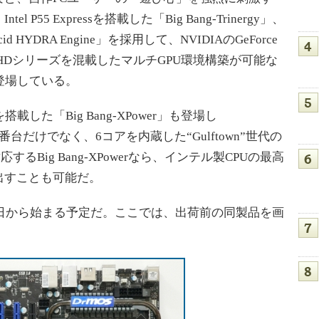
55 Expressを搭載した「Big Bang-Trinergy」、
ucid HYDRA Engine」を採用して、NVIDIAのGeForce
on HDシリーズを混載したマルチGPU環境構築が可能な
場で登場している。
ssを搭載した「Big Bang-XPower」も登場し
i7 900番台だけでなく、6コアを内蔵した“Gulftown”世代の
ionにも対応するBig Bang-XPowerなら、インテル製CPUの最高
出すことも可能だ。
は5月21日から始まる予定だ。ここでは、出荷前の同製品を画