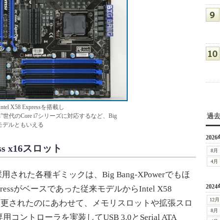
ntel X58 Expressを搭載し
lftown”世代のCore i7シリーズに対応するなど、Big
過
位モデルともいえる
2026
s x16スロット
8月
4月
用された各種ギミックは、Big Bang-XPowerでもほ
2024
pressがベースであった従来モデルからIntel X58
12月
わせに変更されたのにあわせて、メモリスロットや拡張スロ
8月
トローラを実装してUSB 3.0とSerial ATA