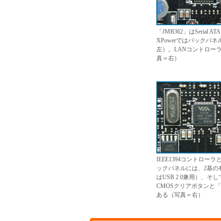
「JMB362」はSerial A
XPowerではバックパ
左）。LANコントローラには
真＝右）
IEEE1394コントロー
ックパネルには、2基の有線
はUSB 2.0兼用）、そし
CMOSクリアボタンと「O
ある（写真＝右）