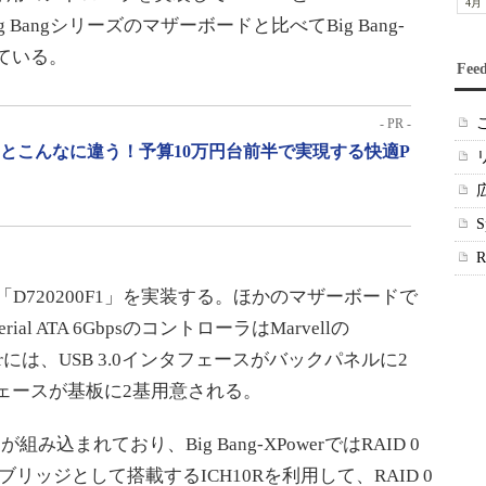
4月
g Bangシリーズのマザーボードと比べてBig Bang-
れている。
Fee
- PR -
」とこんなに違う！予算10万円台前半で実現する快適P
の「D720200F1」を実装する。ほかのマザーボードで
 ATA 6GbpsのコントローラはMarvellの
XPowerには、USB 3.0インタフェースがバックパネルに2
インタフェースが基板に2基用意される。
組み込まれており、Big Bang-XPowerではRAID 0
ッジとして搭載するICH10Rを利用して、RAID 0