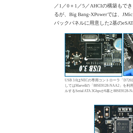
／1／0＋1／5／AHCIの構築もでき
るが、Big Bang-XPowerでは、JM
バックパネルに用意した2基のeS
USB 3.0はNECの専用コントローラ「D720
してはMarvellの「88SE9128-NAA2」
ルするSerial ATA 3Gbpsが6基と88SE91