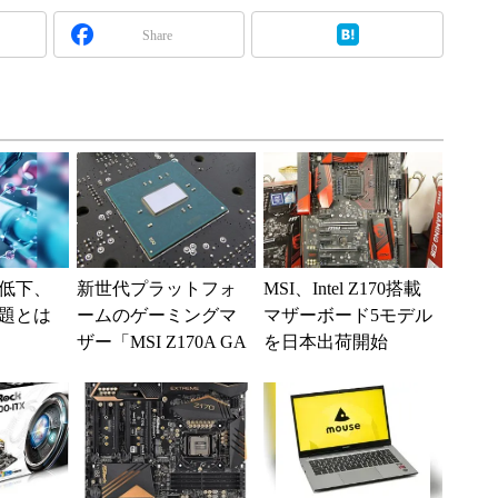
Share
低下、
新世代プラットフォ
MSI、Intel Z170搭載
題とは
ームのゲーミングマ
マザーボード5モデル
ザー「MSI Z170A GA
を日本出荷開始
MING M7」の新機能
を試す (...