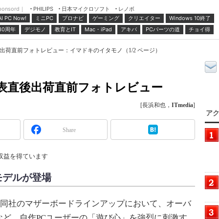
ponsord｜
日本マイクロソフト
レノボ
PHILIPS
ミニPC
プロナビ
ゲーミング
クリエイター
Windows 10終了
AI PC Now!
30周年
デジモノ
教育とIT
Mac・iPad
アキバ
PCパーツの道
チョイ得
」発表直後出荷直前フォトレビュー：イマドキのイタモノ（1/2 ページ）
er」発表直後出荷直前フォトレビュー
[長浜和也，
ITmedia
]
アク
Share
収益を得ています
ressモデルが登場
ズは、同社のマザーボードラインアップにおいて、オーバ
など、自作PCユーザーの「遊び心」を強烈に刺激す