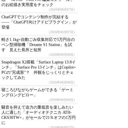
のお絵描き実用度をチェック
（2026年08月07日）
ChatGPTでコンテンツ制作が完結する
――「ChatGPT向けアドビプラグイン」が
登場
（2026年08月07日）
軽さ1.1kg×自動ごみ収集対応で5万円台の
ペン型掃除機「Dreame S1 Station」を試
す 見えた長所と短所
（2026年08月06日）
Snapdragon X2搭載「Surface Laptop 13.8イ
ンチ」「Surface Pro 13インチ」はCopilot+
PCの“完成形”？ 外観をじっくりとチェ
ックしてみた
（2026年08月06日）
寝ころびながらゲームができる「ゲーミ
ングロングピロー」
（2026年08月06日）
騒音を抑えて迫力の重低音を楽しみたい
人に適した「オーディオテクニカ ATH-
CKS30TW+」がセールで21％オフの1万円
に
（2026年08月07日）