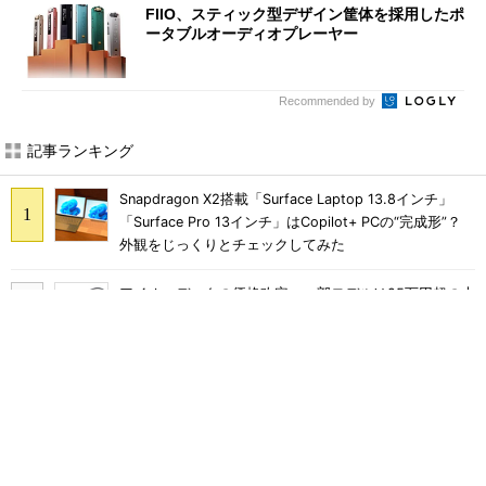
FIIO、スティック型デザイン筐体を採用したポ
ータブルオーディオプレーヤー
Recommended by
記事ランキング
Snapdragon X2搭載「Surface Laptop 13.8インチ」
「Surface Pro 13インチ」はCopilot+ PCの“完成形”？
外観をじっくりとチェックしてみた
アイオーデータの価格改定、一部モデルは25万円超の大
幅値上げに
軽さ1.1kg×自動ごみ収集対応で5万円台のペン型掃除機
「Dreame S1 Station」を試す 見えた長所と短所
Ryzen 7 H255／24GBメモリ／1TBストレージのミニ
PC「ACEMAGIC F5A」がタイムセールで41％オフの10