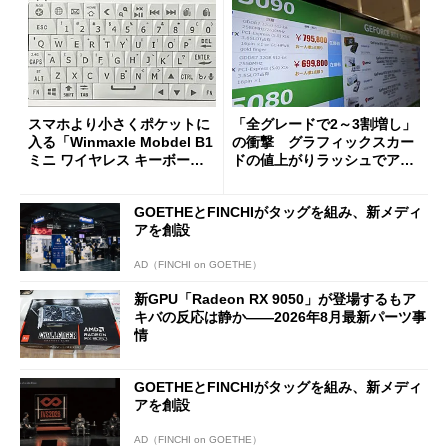
スマホより小さくポケットに
「全グレードで2～3割増し」
入る「Winmaxle Mobdel B1
の衝撃 グラフィックスカー
ミニ ワイヤレス キーボー
ドの値上がりラッシュでアキ
ド」がセールで10％オフの37
バの購入制限が深刻化
94円に
GOETHEとFINCHIがタッグを組み、新メディ
アを創設
AD（FINCHI on GOETHE）
新GPU「Radeon RX 9050」が登場するもア
キバの反応は静か――2026年8月最新パーツ事
情
GOETHEとFINCHIがタッグを組み、新メディ
アを創設
AD（FINCHI on GOETHE）