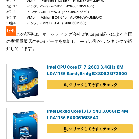
6位
7
AMD
Phenom II X4 955（HDX955WFGMBOX）
7位
17
インテル
Core i7-2400（BX80623I52400）
8位
2
インテル
Core i7-870（BX80605I7870）
9位
11
AMD
Athlon II X4 640（ADX640WFGMBOX）
10位
4
インテル
Core i7-960（BX80601960）
この記事は、マーケティング会社GfK Japan調べによる全国
の家電量販店のPOSデータを集計し、モデル別のランキングで紹
介しています。
Intel CPU Core i7 i7-2600 3.4GHz 8M
LGA1155 SandyBridg BX80623I72600
クリックして今すぐチェック
Intel Boxed Core i3 i3-540 3.06GHz 4M
LGA1156 BX80616I3540
クリックして今すぐチェック