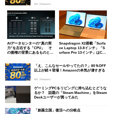
AD（Amazon）
AIデータセンターの“真の実
Snapdragon X2搭載「Surfa
力”を左右する「CPU」 そ
ce Laptop 13.8インチ」「S
の復権の背景にあるものと
urface Pro 13インチ」はCop
は？
ilot+ PCの“完成形”？ 外観
をじっくりとチェックしてみ
「え、こんなセールやってたの？」80％OFF
た
以上が続々登場！Amazonの本気が凄すぎる
AD（Amazon）
ゲーミングPCをリビングに持ち込むとどうな
るか？ 話題の「Steam Machine」をSteam
Deckユーザーが買ってみた
「創薬立国」復活への分岐点