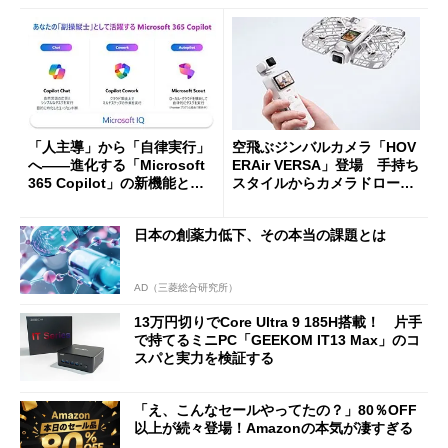
「人主導」から「自律実行」
空飛ぶジンバルカメラ「HOV
へ――進化する「Microsoft
ERAir VERSA」登場 手持ち
365 Copilot」の新機能とエ
スタイルからカメラドローン
ージェントAIの現在地
に合体変形
日本の創薬力低下、その本当の課題とは
AD（三菱総合研究所）
13万円切りでCore Ultra 9 185H搭載！ 片手
で持てるミニPC「GEEKOM IT13 Max」のコ
スパと実力を検証する
「え、こんなセールやってたの？」80％OFF
以上が続々登場！Amazonの本気が凄すぎる