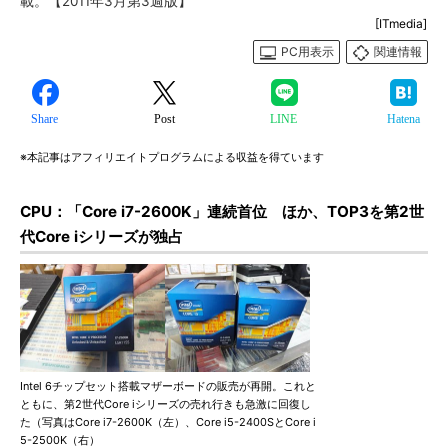
載。【2011年3月第3週版】
[ITmedia]
PC用表示
関連情報
Share
Post
LINE
Hatena
※本記事はアフィリエイトプログラムによる収益を得ています
CPU：「Core i7-2600K」連続首位 ほか、TOP3を第2世
代Core iシリーズが独占
Intel 6チップセット搭載マザーボードの販売が再開。これと
ともに、第2世代Core iシリーズの売れ行きも急激に回復し
た（写真はCore i7-2600K（左）、Core i5-2400SとCore i
5-2500K（右）