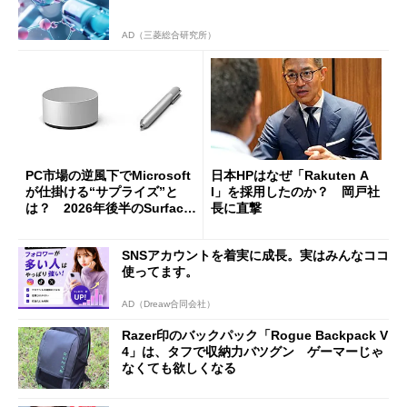
AD（三菱総合研究所）
PC市場の逆風下でMicrosoft
日本HPはなぜ「Rakuten A
が仕掛ける“サプライズ”と
I」を採用したのか？ 岡戸社
は？ 2026年後半のSurface
長に直撃
新製品を予想する
SNSアカウントを着実に成長。実はみんなココ
使ってます。
AD（Dreaw合同会社）
Razer印のバックパック「Rogue Backpack V
4」は、タフで収納力バツグン ゲーマーじゃ
なくても欲しくなる