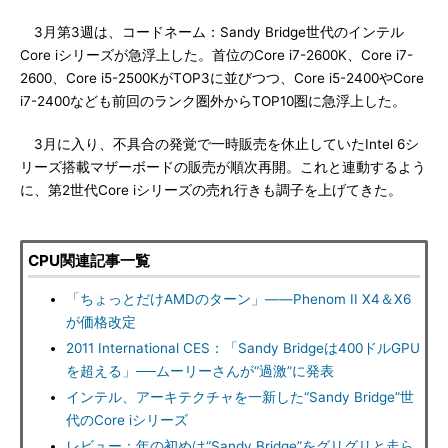
3月第3週は、コードネーム：Sandy Bridge世代のインテル
Core iシリーズが急浮上した。首位のCore i7-2600K、Core i7-
2600、Core i5-2500KがTOP3に並びつつ、Core i5-2400やCore
i7-2400なども前回のランク圏外からTOP10圏に急浮上した。
3月に入り、不具合の発覚で一時販売を休止していたIntel 6シ
リーズ搭載マザーボードの販売が順次再開。これと連動するよう
に、第2世代Core iシリーズの売れ行きも調子を上げてきた。
CPU関連記事一覧
「ちょっとだけAMDのターン」――Phenom II X4＆X6
が価格改定
2011 International CES：「Sandy Bridgeは400ドルGPU
を超える」──ムーリーさんが“過激”に発表
インテル、アーキテクチャを一新した“Sandy Bridge”世
代のCore iシリーズ
レビュー：年の初めは“Sandy Bridge”をグリグリと走ら