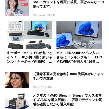
SNSアカウントを着実に成長。実はみんなココ
使ってます。
AD（Dreaw合同会社）
キーボードの中にPCが丸ごと
Mini LED×240Hz×ペン入力、
イン！ HPが切り開く新ジャ
さらにドッキングも！ EHO
ンル「キーボード内蔵PC」の
MEWEIの"全部入り"16型モ
使い勝手を徹底検証
バイルディスプレイ「TM-16
0PW」徹底レビュー
【登録不要＆完全無料】80年代洋楽がRチャン
ネルで見放題
AD（Rチャンネル）
ノジマの「VAIO Shop in Shop」でカスタマ
イズVAIOを購入可能に 店頭でデザインや質
感を確認しながら購入可能