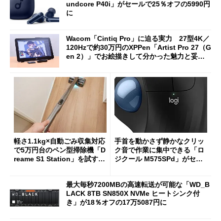
undcore P40i」がセールで25％オフの5990円
に
Wacom「Cintiq Pro」に迫る実力 27型4K／
120Hzで約30万円のXPPen「Artist Pro 27（G
en 2）」でお絵描きして分かった魅力と妥協
点
軽さ1.1kg×自動ごみ収集対応
手首を動かさず静かなクリッ
で5万円台のペン型掃除機「D
ク音で作業に集中できる「ロ
reame S1 Station」を試す
ジクール M575SPd」がセー
見えた長所と短所
ルで33％オフの5280円に
最大毎秒7200MBの高速転送が可能な「WD_B
LACK 8TB SN850X NVMe ヒートシンク付
き」が18％オフの17万5087円に