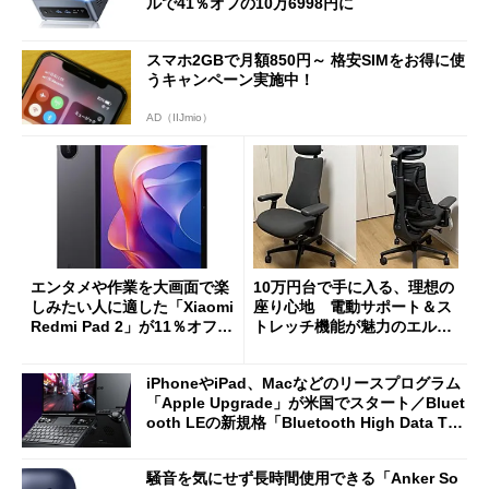
ルで41％オフの10万6998円に
スマホ2GBで月額850円～ 格安SIMをお得に使
うキャンペーン実施中！
AD（IIJmio）
エンタメや作業を大画面で楽
10万円台で手に入る、理想の
しみたい人に適した「Xiaomi
座り心地 電動サポート＆ス
Redmi Pad 2」が11％オフの
トレッチ機能が魅力のエルゴ
2万4980円に
ノミクスチェア「LiberNovo
Omni Gen」を試す
iPhoneやiPad、Macなどのリースプログラム
「Apple Upgrade」が米国でスタート／Bluet
ooth LEの新規格「Bluetooth High Data Thr
oughput」が明...
騒音を気にせず長時間使用できる「Anker So