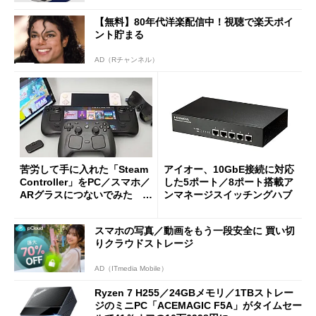
【無料】80年代洋楽配信中！視聴で楽天ポイ
ント貯まる
AD（Rチャンネル）
苦労して手に入れた「Steam
アイオー、10GbE接続に対応
Controller」をPC／スマホ／
した5ポート／8ポート搭載ア
ARグラスにつないでみた ゲ
ンマネージスイッチングハブ
ーム体験や実用性は？
スマホの写真／動画をもう一段安全に 買い切
りクラウドストレージ
AD（ITmedia Mobile）
Ryzen 7 H255／24GBメモリ／1TBストレー
ジのミニPC「ACEMAGIC F5A」がタイムセー