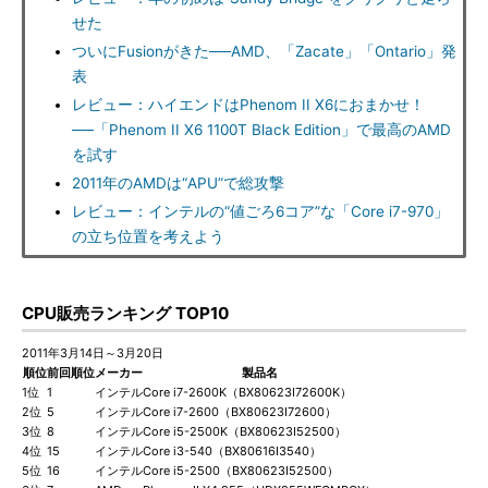
せた
ついにFusionがきた──AMD、「Zacate」「Ontario」発
表
レビュー：ハイエンドはPhenom II X6におまかせ！
──「Phenom II X6 1100T Black Edition」で最高のAMD
を試す
2011年のAMDは“APU”で総攻撃
レビュー：インテルの“値ごろ6コア”な「Core i7-970」
の立ち位置を考えよう
CPU販売ランキング TOP10
2011年3月14日～3月20日
順位
前回順位
メーカー
製品名
1位
1
インテル
Core i7-2600K（BX80623I72600K）
2位
5
インテル
Core i7-2600（BX80623I72600）
3位
8
インテル
Core i5-2500K（BX80623I52500）
4位
15
インテル
Core i3-540（BX80616I3540）
5位
16
インテル
Core i5-2500（BX80623I52500）