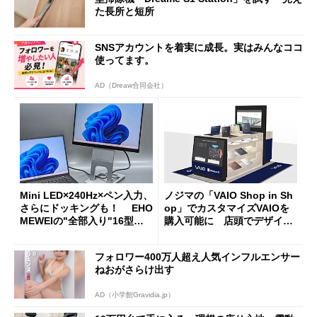
た長所と短所
SNSアカウントを着実に成長。実はみんなココ
使ってます。
AD（Dreaw合同会社）
Mini LED×240Hz×ペン入力、
ノジマの「VAIO Shop in Sh
さらにドッキングも！ EHO
op」でカスタマイズVAIOを
MEWEIの"全部入り"16型モ
購入可能に 店頭でデザイン
バイルディスプレイ「TM-16
や質感を確認しながら購入可
0PW」徹底レビュー
能
フォロワー400万人超え人気インフルエンサー
ねおがさらけ出す
AD（小学館Gravidia.jp）