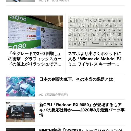
AD（ ITmedia Mobile）
「全グレードで2～3割増し」
スマホより小さくポケットに
の衝撃 グラフィックスカー
入る「Winmaxle Mobdel B1
ドの値上がりラッシュでアキ
ミニ ワイヤレス キーボー
バの購入制限が深刻化
ド」がセールで10％オフの37
94円に
日本の創薬力低下、その本当の課題とは
AD（三菱総合研究所）
新GPU「Radeon RX 9050」が登場するもア
キバの反応は静か――2026年8月最新パーツ事
情
FINCHI主催「IVS2026」トークセッションが