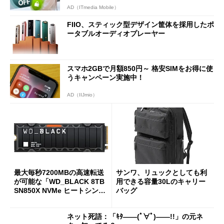
AD（ITmedia Mobile）
FIIO、スティック型デザイン筐体を採用したポ
ータブルオーディオプレーヤー
スマホ2GBで月額850円～ 格安SIMをお得に使
うキャンペーン実施中！
AD（IIJmio）
最大毎秒7200MBの高速転送
サンワ、リュックとしても利
が可能な「WD_BLACK 8TB
用できる容量30Lのキャリー
SN850X NVMe ヒートシンク
バッグ
付き」が18％オフの17万508
7円に
ネット死語：「ｷﾀ――(ﾟ∀ﾟ)――!!」の元ネ