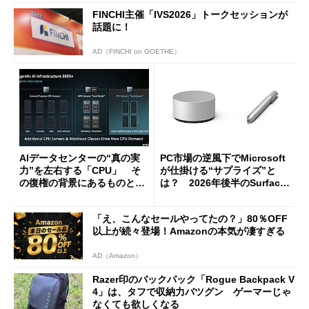
FINCHI主催「IVS2026」トークセッションが
話題に！
AD（FINCHI on GOETHE）
AIデータセンターの“真の実
PC市場の逆風下でMicrosoft
力”を左右する「CPU」 そ
が仕掛ける“サプライズ”と
の復権の背景にあるものと
は？ 2026年後半のSurface
は？
新製品を予想する
「え、こんなセールやってたの？」80％OFF
以上が続々登場！Amazonの本気が凄すぎる
AD（Amazon）
Razer印のバックパック「Rogue Backpack V
4」は、タフで収納力バツグン ゲーマーじゃ
なくても欲しくなる