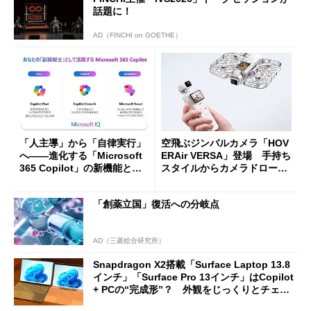
話題に！
AD（FINCHI on GOETHE）
「人主導」から「自律実行」
空飛ぶジンバルカメラ「HOV
へ――進化する「Microsoft
ERAir VERSA」登場 手持ち
365 Copilot」の新機能とエ
スタイルからカメラドローン
ージェントAIの現在地
に合体変形
「創薬立国」復活への分岐点
AD（三菱総合研究所）
Snapdragon X2搭載「Surface Laptop 13.8
インチ」「Surface Pro 13インチ」はCopilot
+ PCの“完成形”？ 外観をじっくりとチェッ
クしてみた