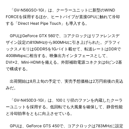
「GV-N56GSO-1GI」は、クーラーユニットに新型のWIND
FORCEを採用するほか、ヒートパイプが直接GPUに触れて冷却
する「Direct Heat Pipe Touch」も導入する。
GPUはGeForce GTX 560で、コアクロックはリファレンスデ
ザイン設定の810MHzから900MHzに引き上げられた。グラフィ
ックスメモリはGDDR5を1Gバイト載せて、転送レートはDDRで
4008Mbpsに相当する。映像出力インタフェースとして、
DVI×2、Mini-HDMIを備える。外部補助電源コネクタは6ピン2基
で構成する。
出荷開始は8月上旬の予定で、実売予想価格は2万円前後の見込
みだ。
「GV-N450D3-1GI」は、100ミリ径のファンを内蔵したクーラ
ーユニットを採用する。低回転でも大風量を確保して、静音性能
と冷却効率をともに向上させている。
GPUは、GeForce GTS 450で、コアクロックは783MHzに設定