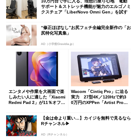
10万円台で手に入る、理想の座り心地 電動
サポート＆ストレッチ機能が魅力のエルゴノミ
クスチェア「LiberNovo Omni Gen」を試す
“修正ほぼなし”お尻フェチ全編完全新作の「お
尻特化写真集」
AD（小学館Gravidia.jp）
エンタメや作業を大画面で楽
Wacom「Cintiq Pro」に迫る
しみたい人に適した「Xiaomi
実力 27型4K／120Hzで約3
Redmi Pad 2」が11％オフの
0万円のXPPen「Artist Pro 2
2万4980円に
7（Gen 2）」でお絵描きして
分かった魅力と妥協点
【金は命より重い…】カイジを無料で見るなら
Rチャンネル▶︎
AD（Rチャンネル）