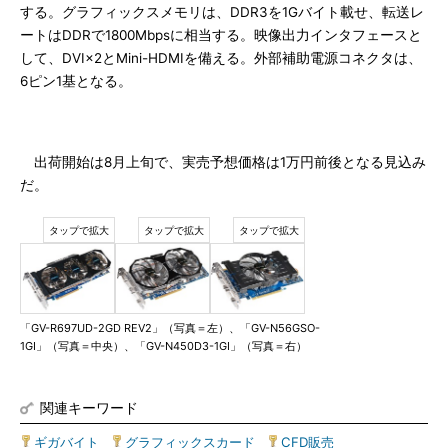
する。グラフィックスメモリは、DDR3を1Gバイト載せ、転送レ
ートはDDRで1800Mbpsに相当する。映像出力インタフェースと
して、DVI×2とMini-HDMIを備える。外部補助電源コネクタは、
6ピン1基となる。
出荷開始は8月上旬で、実売予想価格は1万円前後となる見込み
だ。
「GV-R697UD-2GD REV2」（写真＝左）、「GV-N56GSO-
1GI」（写真＝中央）、「GV-N450D3-1GI」（写真＝右）
関連キーワード
ギガバイト
|
グラフィックスカード
|
CFD販売
|