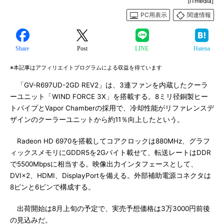
[ITmedia]
PC用表示
関連情報
Share
Post
LINE
Hatena
※本記事はアフィリエイトプログラムによる収益を得ています
「GV-R697UD-2GD REV2」は、3連ファンを内蔵したクーラ
ーユニット「WIND FORCE 3X」を搭載する。8ミリ径銅製ヒー
トパイプとVapor Chamberの採用で、冷却性能がリファレンスデ
ザインのクーラーユニットから約11％向上したという。
Radeon HD 6970を搭載してコアクロックは880MHz、グラフ
ィックスメモリにGDDR5を2Gバイト載せて、転送レートはDDR
で5500Mbpsに相当する。映像出力インタフェースとして、
DVI×2、HDMI、DisplayPortを備える。外部補助電源コネクタは
8ピンと6ピンで構成する。
出荷開始は8月上旬の予定で、実売予想価格は3万3000円前後
の見込みだ。