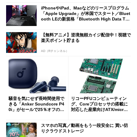
iPhoneやiPad、Macなどのリースプログラム
「Apple Upgrade」が米国でスタート／Bluet
ooth LEの新規格「Bluetooth High Data Thr
oughput」が明...
【無料アニメ】逆境無頼カイジ配信中！視聴で
楽天ポイント貯まる
AD（Rチャンネル）
騒音を気にせず長時間使用で
リコーPFUコンピューティン
きる「Anker Soundcore P4
グ、Coreプロセッサの搭載に
0i」がセールで25％オフの59
対応した産業向けATX/micro
90円に
ATXマザーボード
スマホの写真／動画をもう一段安全に 買い切
りクラウドストレージ