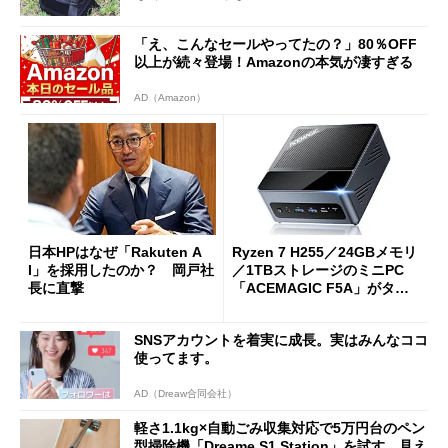
「え、こんなセールやってたの？」80％OFF
以上が続々登場！Amazonの本気が凄すぎる
AD（Amazon）
日本HPはなぜ「Rakuten A
Ryzen 7 H255／24GBメモリ
I」を採用したのか？ 岡戸社
／1TBストレージのミニPC
長に直撃
「ACEMAGIC F5A」がタイ
ムセールで41％オフの10万69
98円に
SNSアカウントを着実に成長。実はみんなココ
使ってます。
AD（Dreaw合同会社）
軽さ1.1kg×自動ごみ収集対応で5万円台のペン
型掃除機「Dreame S1 Station」を試す 見え