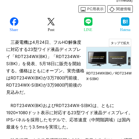
[ITmedia]
PC用表示
関連情報
Share
Post
LINE
Hatena
三菱電機は4月24日、フルHD解像度
に対応する23型ワイド液晶ディスプレ
イ「RDT234WX(BK)」「RDT234WX-
S(BK)」を発表、5月18日に販売を開始
する。価格はともにオープン。実売価格
RDT234WX(BK)／RDT234W
はRDT234WX(BK)が3万7800円前後、
X-S(BK)
RDT234WX-S(BK)が3万9800円前後の
見込みだ。
RDT234WX(BK)およびRDT234WX-S(BK)は、ともに
1920×1080ドット表示に対応する23型ワイド液晶ディスプレイ。
IPSパネルを採用したモデルで、応答速度（中間階調域）は国内
最速をうたう3.5msを実現した。