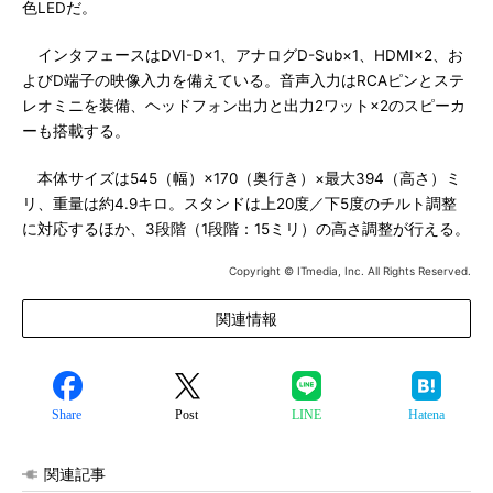
色LEDだ。
インタフェースはDVI-D×1、アナログD-Sub×1、HDMI×2、お
よびD端子の映像入力を備えている。音声入力はRCAピンとステ
レオミニを装備、ヘッドフォン出力と出力2ワット×2のスピーカ
ーも搭載する。
本体サイズは545（幅）×170（奥行き）×最大394（高さ）ミ
リ、重量は約4.9キロ。スタンドは上20度／下5度のチルト調整
に対応するほか、3段階（1段階：15ミリ）の高さ調整が行える。
Copyright © ITmedia, Inc. All Rights Reserved.
関連情報
Share
Post
LINE
Hatena
関連記事