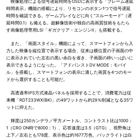
映像処理による信号遅延時間をOSDに表示する「フレーム遅延
時間表示」機能の搭載により、リモコンのボタン1つで信号遅延
時間を確認できる。ゲームプレイなどに向く“スルーモード”（遅
延時間0.1）も備える。超解像技術や独自の高画質技術をもたら
す画像処理専用LSI「ギガクリア・エンジンII」も搭載する。
また、「画面スタイル」機能によって、スマートフォンから入
力した映像を縦位置で表示する場合、従来は横位置の子画面の中
に表示されていた左右の黒い余白を省き、子画面の枠いっぱいに
表示できるようになった。「アドバンストDV MODE：モバイ
ル」を搭載し、スマートフォンの表示に適した画質を4つのモー
ドから選択することも可能だ。
高透過率IPS方式液晶パネルを採用することで、消費電力は従
来機「RDT233WX(BK)」の49ワットから約29％削減となる35ワ
ットに抑えた。
輝度は250カンデラ／平方メートル、コントラスト比は1000：
1（CRO ON時で8000：1）、応答速度は3.5（GTG）、視野角は
上下／左右とも178度、表示色は約1677万色、バックライトは白