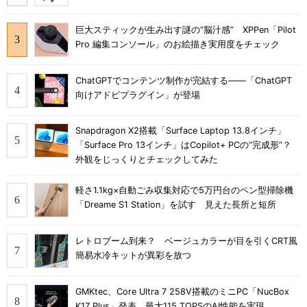
巨大スティックが生み出す謎の“脳汁感” XPPen「Pilot
Pro 編集コンソール」のお絵描き実用度をチェック
ChatGPTでコンテンツ制作が完結する――「ChatGPT
向けアドビプラグイン」が登場
Snapdragon X2搭載「Surface Laptop 13.8インチ」
「Surface Pro 13インチ」はCopilot+ PCの“完成形”？
外観をじっくりとチェックしてみた
軽さ1.1kg×自動ごみ収集対応で5万円台のペン型掃除機
「Dreame S1 Station」を試す 見えた長所と短所
レトロブーム到来？ ベージュカラーが目を引くCRT風
簡易水冷キットが異彩を放つ
GMKtec、Core Ultra 7 258V搭載のミニPC「NucBox
K17 Plus」発表 最大115 TOPSのAI性能を実現