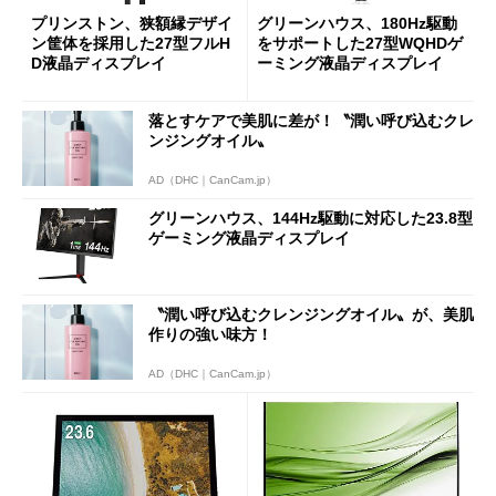
プリンストン、狭額縁デザイ
グリーンハウス、180Hz駆動
ン筐体を採用した27型フルH
をサポートした27型WQHDゲ
D液晶ディスプレイ
ーミング液晶ディスプレイ
落とすケアで美肌に差が！〝潤い呼び込むクレ
ンジングオイル〟
AD（DHC｜CanCam.jp）
グリーンハウス、144Hz駆動に対応した23.8型
ゲーミング液晶ディスプレイ
〝潤い呼び込むクレンジングオイル〟が、美肌
作りの強い味方！
AD（DHC｜CanCam.jp）