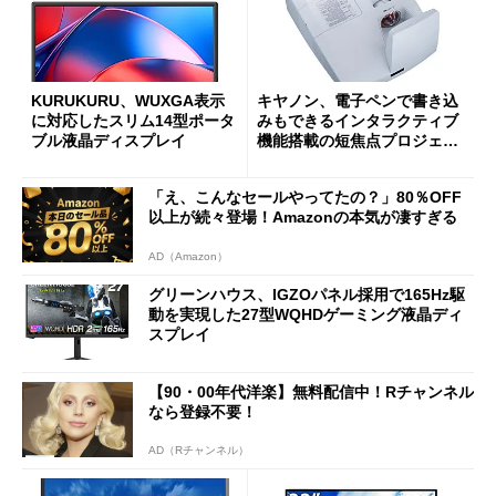
KURUKURU、WUXGA表示
キヤノン、電子ペンで書き込
に対応したスリム14型ポータ
みもできるインタラクティブ
ブル液晶ディスプレイ
機能搭載の短焦点プロジェク
ター
「え、こんなセールやってたの？」80％OFF
以上が続々登場！Amazonの本気が凄すぎる
AD（Amazon）
グリーンハウス、IGZOパネル採用で165Hz駆
動を実現した27型WQHDゲーミング液晶ディ
スプレイ
【90・00年代洋楽】無料配信中！Rチャンネル
なら登録不要！
AD（Rチャンネル）