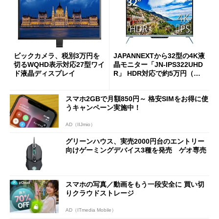
ビックカメラ、税別3万円を
JAPANNEXTから32型の4K液
切るWQHD表示対応27型ワイ
晶モニター「JN-IPS322UHD
ド液晶ディスプレイ
R」 HDR対応で約5万円（税
込）
スマホ2GBで月額850円～ 格安SIMをお得に使
うキャンペーン実施中！
AD（IIJmio）
グリーンハウス、実売2000円台のエントリー
向けゲーミングデバイス3種を発売 ゲオ専売
スマホの写真／動画をもう一段安全に 買い切
りクラウドストレージ
AD（ITmedia Mobile）