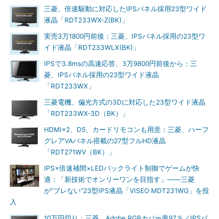
三菱、倍速駆動に対応したIPSパネル採用23型ワイド
液晶「RDT233WX-Z(BK)」
実売3万1800円前後：三菱、IPSパネル採用の23型ワ
イド液晶「RDT233WLX(BK)」
IPSで3.8msの高速応答、3万9800円前後から：三
菱、IPSパネル採用の23型ワイド液晶
「RDT233WX」
三菱電機、偏光方式の3Dに対応した23型ワイド液晶
「RDT233WX-3D（BK）」
HDMI×2、D5、カードリモコンも用意：三菱、ハーフ
グレアVAパネル搭載の27型フルHD液晶
「RDT271WV（BK）」
IPS×倍速補間×LEDバックライト制御でゲームが快
適：「新技術でオンリーワンを目指す」――三菱
が“ブレない”23型IPS液晶「VISEO MDT231WG」を投
入
10万円切り：三菱、Adobe RGBカバー率97％／IPSパ