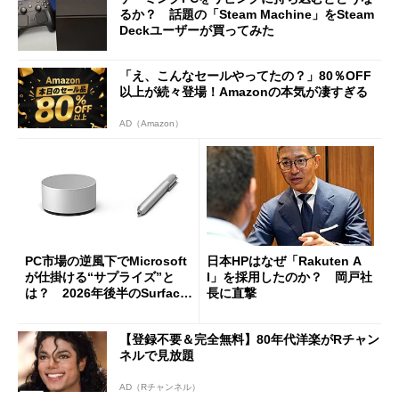
るか？ 話題の「Steam Machine」をSteam
Deckユーザーが買ってみた
「え、こんなセールやってたの？」80％OFF
以上が続々登場！Amazonの本気が凄すぎる
AD（Amazon）
PC市場の逆風下でMicrosoft
日本HPはなぜ「Rakuten A
が仕掛ける“サプライズ”と
I」を採用したのか？ 岡戸社
は？ 2026年後半のSurface
長に直撃
新製品を予想する
【登録不要＆完全無料】80年代洋楽がRチャン
ネルで見放題
AD（Rチャンネル）