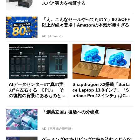
スパと実力を検証する
「え、こんなセールやってたの？」80％OFF
以上が続々登場！Amazonの本気が凄すぎる
AD（Amazon）
AIデータセンターの“真の実
Snapdragon X2搭載「Surfa
力”を左右する「CPU」 そ
ce Laptop 13.8インチ」「S
の復権の背景にあるものと
urface Pro 13インチ」はCop
は？
ilot+ PCの“完成形”？ 外観
をじっくりとチェックしてみ
「創薬立国」復活への分岐点
た
AD（三菱総合研究所）
ゲーミングPCをリビングに持ち込むとどうな