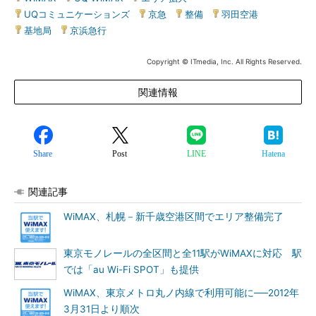
UQコミュニケーションズ
|
京急
|
整備
|
羽田空港
|
基地局
|
京浜急行
Copyright © ITmedia, Inc. All Rights Reserved.
関連情報
Share
Post
LINE
Hatena
関連記事
WiMAX、札幌－新千歳空港区間でエリア整備完了
東京モノレールの全区間と全11駅がWiMAXに対応 駅
では「au Wi-Fi SPOT」も提供
WiMAX、東京メトロ丸ノ内線で利用可能に──2012年
3月31日より順次