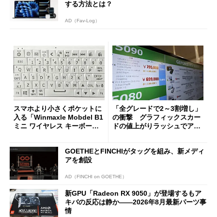
する方法とは？
AD（Fav-Log）
スマホより小さくポケットに
「全グレードで2～3割増し」
入る「Winmaxle Mobdel B1
の衝撃 グラフィックスカー
ミニ ワイヤレス キーボー
ドの値上がりラッシュでアキ
ド」がセールで10％オフの37
バの購入制限が深刻化
94円に
GOETHEとFINCHIがタッグを組み、新メディ
アを創設
AD（FINCHI on GOETHE）
新GPU「Radeon RX 9050」が登場するもア
キバの反応は静か――2026年8月最新パーツ事
情