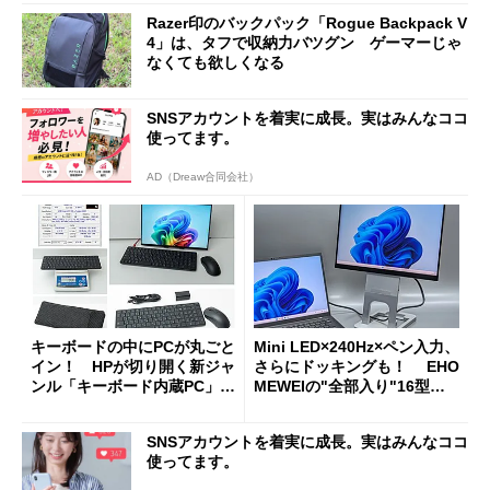
Razer印のバックパック「Rogue Backpack V
4」は、タフで収納力バツグン ゲーマーじゃ
なくても欲しくなる
SNSアカウントを着実に成長。実はみんなココ
使ってます。
AD（Dreaw合同会社）
キーボードの中にPCが丸ごと
Mini LED×240Hz×ペン入力、
イン！ HPが切り開く新ジャ
さらにドッキングも！ EHO
ンル「キーボード内蔵PC」の
MEWEIの"全部入り"16型モ
使い勝手を徹底検証
バイルディスプレイ「TM-16
0PW」徹底レビュー
SNSアカウントを着実に成長。実はみんなココ
使ってます。