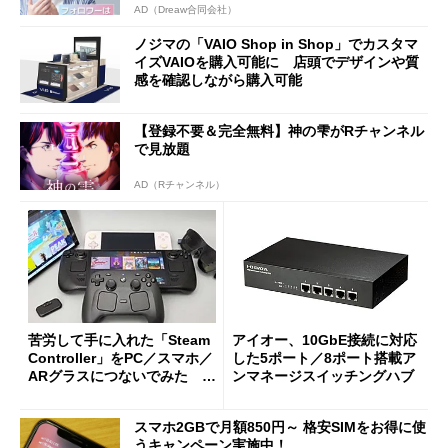
AD（Dreaw合同会社）
ノジマの「VAIO Shop in Shop」でカスタマ
イズVAIOを購入可能に 店頭でデザインや質
感を確認しながら購入可能
【登録不要＆完全無料】神の雫がRチャンネル
で見放題
AD（Rチャンネル）
苦労して手に入れた「Steam
アイオー、10GbE接続に対応
Controller」をPC／スマホ／
した5ポート／8ポート搭載ア
ARグラスにつないでみた ゲ
ンマネージスイッチングハブ
ーム体験や実用性は？
スマホ2GBで月額850円～ 格安SIMをお得に使
うキャンペーン実施中！