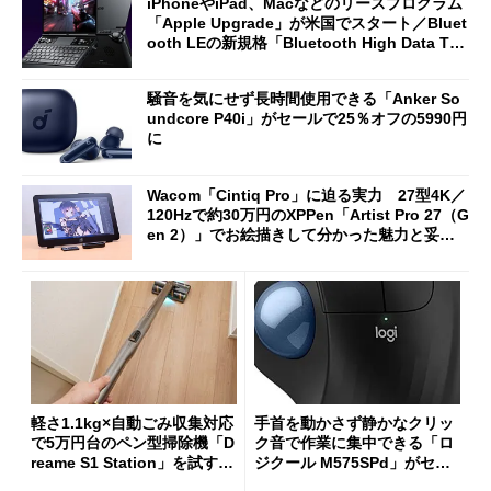
iPhoneやiPad、Macなどのリースプログラム
「Apple Upgrade」が米国でスタート／Bluet
ooth LEの新規格「Bluetooth High Data Thr
oughput」が明...
騒音を気にせず長時間使用できる「Anker So
undcore P40i」がセールで25％オフの5990円
に
Wacom「Cintiq Pro」に迫る実力 27型4K／
120Hzで約30万円のXPPen「Artist Pro 27（G
en 2）」でお絵描きして分かった魅力と妥協
点
軽さ1.1kg×自動ごみ収集対応
手首を動かさず静かなクリッ
で5万円台のペン型掃除機「D
ク音で作業に集中できる「ロ
reame S1 Station」を試す
ジクール M575SPd」がセー
見えた長所と短所
ルで33％オフの5280円に