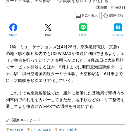
ターミナル駅、天空橋駅、上大岡駅を順次エリア化する。
[園部修，ITmedia]
PC用表示
関連情報
Share
Post
LINE
Hatena
UQコミュニケーションズは4月26日、京浜急行電鉄（京急）
の地下駅や駅ビル内でもUQ WiMAXが快適に利用できるよう、エ
リア整備を行っていくことを明らかにした。4月26日に大鳥居駅
でサービスを開始するほか、5月末までに羽田空港国際線ターミ
ナル駅、羽田空港国内線ターミナル駅、天空橋駅を、6月末まで
に上大岡駅を順次エリア化していく。
これまでも京急線沿線では、屋外に整備した基地局で駅構内や
列車内での利用をカバーしてきたが、地下駅などのエリア整備を
通してより快適にWiMAXでの通信を可能にする。
関連キーワード
WiMAX
|
UQ WiMAX
|
エリア拡大
|