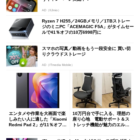
AD（IIJmio）
Ryzen 7 H255／24GBメモリ／1TBストレー
ジのミニPC「ACEMAGIC F5A」がタイムセー
ルで41％オフの10万6998円に
スマホの写真／動画をもう一段安全に 買い切
りクラウドストレージ
AD（ITmedia Mobile）
エンタメや作業を大画面で楽
10万円台で手に入る、理想の
しみたい人に適した「Xiaomi
座り心地 電動サポート＆ス
Redmi Pad 2」が11％オフの
トレッチ機能が魅力のエルゴ
2万4980円に
ノミクスチェア「LiberNovo
Omni Gen」を試す