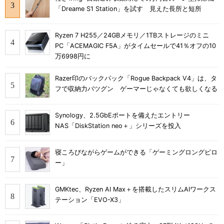
「Dreame S1 Station」を試す 見えた長所と短所
Ryzen 7 H255／24GBメモリ／1TBストレージのミニ
PC「ACEMAGIC F5A」がタイムセールで41％オフの10
万6998円に
Razer印のバックパック「Rogue Backpack V4」は、タ
フで収納力バツグン ゲーマーじゃなくても欲しくなる
Synology、2.5GbEポートを備えたエントリー
NAS「DiskStation neo＋」シリーズを投入
寝ころびながらゲームができる「ゲーミングロングピロ
ー」
GMKtec、Ryzen AI Max＋を搭載したスリムAIワークス
テーション「EVO-X3」