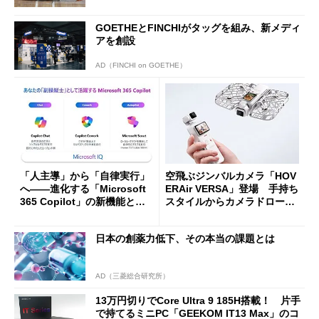
GOETHEとFINCHIがタッグを組み、新メディ
アを創設
AD（FINCHI on GOETHE）
「人主導」から「自律実行」
空飛ぶジンバルカメラ「HOV
へ――進化する「Microsoft
ERAir VERSA」登場 手持ち
365 Copilot」の新機能とエ
スタイルからカメラドローン
ージェントAIの現在地
に合体変形
日本の創薬力低下、その本当の課題とは
AD（三菱総合研究所）
13万円切りでCore Ultra 9 185H搭載！ 片手
で持てるミニPC「GEEKOM IT13 Max」のコ