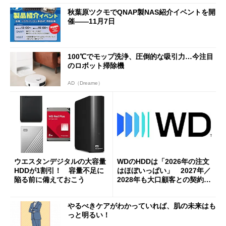
秋葉原ツクモでQNAP製NAS紹介イベントを開
催――11月7日
100℃でモップ洗浄、圧倒的な吸引力…今注目
のロボット掃除機
AD（Dreame）
ウエスタンデジタルの大容量
WDのHDDは「2026年の注文
HDDが1割引！ 容量不足に
はほぼいっぱい」 2027年／
陥る前に備えておこう
2028年も大口顧客との契約を
締結済み
やるべきケアがわかっていれば、肌の未来はも
っと明るい！