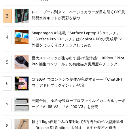
レトロブーム到来？ ベージュカラーが目を引くCRT風
簡易水冷キットが異彩を放つ
Snapdragon X2搭載「Surface Laptop 13.8インチ」
「Surface Pro 13インチ」はCopilot+ PCの“完成形”？
外観をじっくりとチェックしてみた
巨大スティックが生み出す謎の“脳汁感” XPPen「Pilot
Pro 編集コンソール」のお絵描き実用度をチェック
ChatGPTでコンテンツ制作が完結する――「ChatGPT
向けアドビプラグイン」が登場
三陽合同、NuPhy製ロープロファイルメカニカルキーボ
ード「Air65 V3」「Air100 V3」を発売
軽さ1.1kg×自動ごみ収集対応で5万円台のペン型掃除機
「Dreame S1 Station」を試す 見えた長所と短所