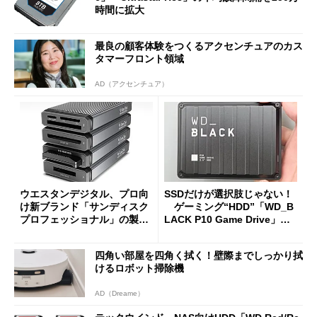
時間に拡大
最良の顧客体験をつくるアクセンチュアのカス
タマーフロント領域
AD（アクセンチュア）
ウエスタンデジタル、プロ向
SSDだけが選択肢じゃない！
け新ブランド「サンディスク
ゲーミング“HDD”「WD_B
プロフェッショナル」の製品
LACK P10 Game Drive」の
ラインアップを公開
実力を検証
四角い部屋を四角く拭く！壁際までしっかり拭
けるロボット掃除機
AD（Dreame）