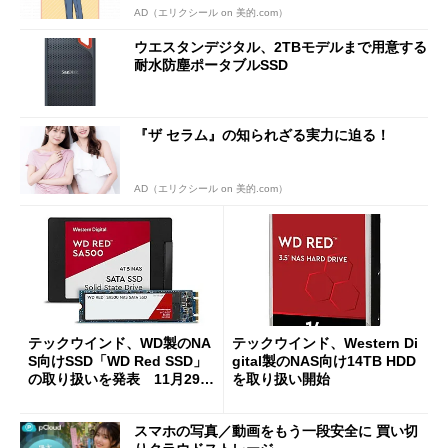
AD（エリクシール on 美的.com）
ウエスタンデジタル、2TBモデルまで用意する
耐水防塵ポータブルSSD
『ザ セラム』の知られざる実力に迫る！
AD（エリクシール on 美的.com）
テックウインド、WD製のNA
テックウインド、Western Di
S向けSSD「WD Red SSD」
gital製のNAS向け14TB HDD
の取り扱いを発表 11月29日
を取り扱い開始
から
スマホの写真／動画をもう一段安全に 買い切