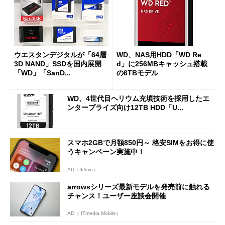
ウエスタンデジタルが「64層
WD、NAS用HDD「WD Re
3D NAND」SSDを国内展開
d」に256MBキャッシュ搭載
「WD」「SanD...
の6TBモデル
WD、4世代目ヘリウム充填技術を採用したエ
ンタープライズ向け12TB HDD「U...
スマホ2GBで月額850円～ 格安SIMをお得に使
うキャンペーン実施中！
AD（IIJmio）
arrowsシリーズ最新モデルを発売前に触れる
チャンス！ユーザー座談会開催
AD（ ITmedia Mobile）