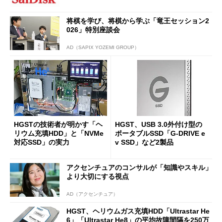
将棋を学び、将棋から学ぶ「竜王セッション2
026」特別座談会
AD（SAPIX YOZEMI GROUP）
HGSTの技術者が明かす「ヘ
HGST、USB 3.0外付け型の
リウム充填HDD」と「NVMe
ポータブルSSD「G-DRIVE e
対応SSD」の実力
v SSD」など2製品
アクセンチュアのコンサルが「知識やスキル」
より大切にする視点
AD（アクセンチュア）
HGST、ヘリウムガス充填HDD「Ultrastar He
6」「Ultrastar He8」の平均故障間隔を250万