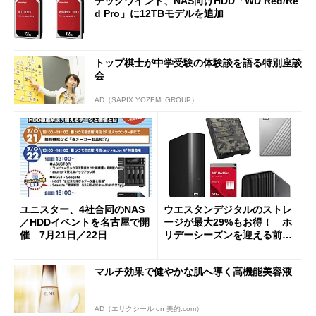
テックウインド、NAS向けHDD「WD Red/Re
d Pro」に12TBモデルを追加
トップ棋士が中学受験の体験談を語る特別座談
会
AD（SAPIX YOZEMI GROUP）
ユニスター、4社合同のNAS
ウエスタンデジタルのストレ
／HDDイベントを名古屋で開
ージが最大29%もお得！ ホ
催 7月21日／22日
リデーシーズンを迎える前に
思い出を保存しておく場所を
確保しよう
マルチ効果で健やかな肌へ導く高機能美容液
AD（エリクシール on 美的.com）