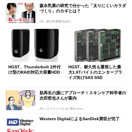
森永乳業の研究で分かった「太りにくいカラダ
づくり」のカギとは？
AD（森永乳業株式会社）
HGST、Thunderbolt 2外付
HGST、耐久性も重視した最
け型のRAID対応大容量HDD
大1.6Tバイトのエンタープラ
イズ向けSAS SSD
肌再生の源にアプローチ！スキンケア科学者の
次田哲也さんが案内
AD（エリクシール on 美的.com）
Western DigitalによるSanDisk買収が完了