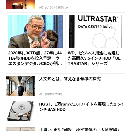
AD（ゲラン｜美的.com）
2026年に36TB超、27年に44
WD、ビジネス用途にも適し
TB超のHDDを投入予定 ウ
た高耐久3.5インチHDD「UL
エスタンデジタルCEOが語る
TRASTAR」シリーズ
日本との関係性強化
人文知とは、答えなき領域の探究
AD（國學院大學）
HGST、1万rpmで1.8Tバイトを実現した2.5イ
ンチSAS HDD
手厚い“更生”施設、松平定信の「人足寄場」