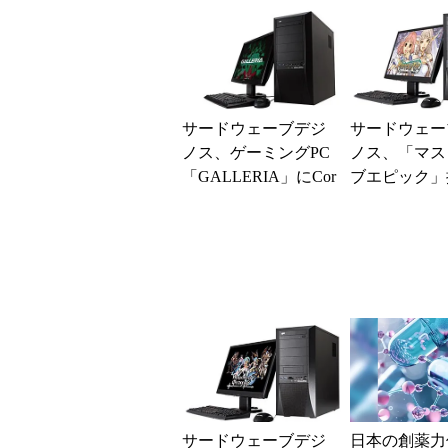
サードウェーブデジ
サードウェー
ノス、ゲーミングPC
ノス、「マス
「GALLERIA」にCor
ブエピック」
e i7-4790K搭載モデル
GTX 960搭
を追...
ングPCを発
サードウェーブデジ
日本の創薬力