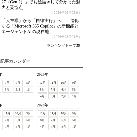
27（Gen 2）」でお絵描きして分かった魅
力と妥協点
（2026年08月05日）
「人主導」から「自律実行」へ――進化
する「Microsoft 365 Copilot」の新機能と
エージェントAIの現在地
（2026年08月04日）
ランキングトップ30
去記事カレンダー
年
2025年
7月
6月
5月
12月
11月
10月
9月
3月
2月
1月
8月
7月
6月
5月
4月
3月
2月
1月
年
2023年
11月
10月
9月
12月
11月
10月
9月
7月
6月
5月
8月
7月
6月
5月
3月
2月
1月
4月
3月
2月
1月