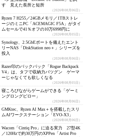
す 見えた長所と短所
（2026年08月06日）
Ryzen 7 H255／24GBメモリ／1TBストレ
ージのミニPC「ACEMAGIC F5A」がタイ
ムセールで41％オフの10万6998円に
（2026年08月05日）
Synology、2.5GbEポートを備えたエント
リーNAS「DiskStation neo＋」シリーズを
投入
（2026年08月06日）
Razer印のバックパック「Rogue Backpack
V4」は、タフで収納力バツグン ゲーマ
ーじゃなくても欲しくなる
（2026年08月05日）
寝ころびながらゲームができる「ゲーミ
ングロングピロー」
（2026年08月06日）
GMKtec、Ryzen AI Max＋を搭載したスリ
ムAIワークステーション「EVO-X3」
（2026年08月06日）
Wacom「Cintiq Pro」に迫る実力 27型4K
／120Hzで約30万円のXPPen「Artist Pro