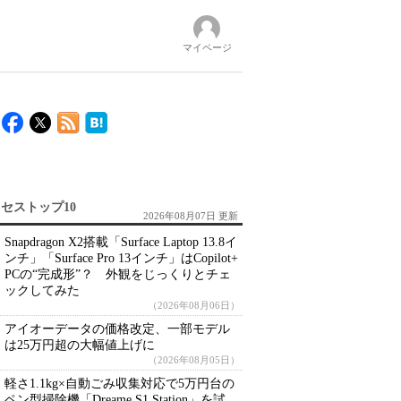
マイページ
セストップ10
2026年08月07日 更新
Snapdragon X2搭載「Surface Laptop 13.8イ
ンチ」「Surface Pro 13インチ」はCopilot+
PCの“完成形”？ 外観をじっくりとチェ
ックしてみた
（2026年08月06日）
アイオーデータの価格改定、一部モデル
は25万円超の大幅値上げに
（2026年08月05日）
軽さ1.1kg×自動ごみ収集対応で5万円台の
ペン型掃除機「Dreame S1 Station」を試