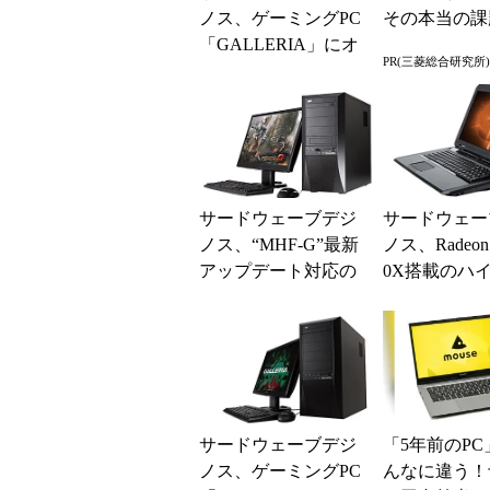
ノス、ゲーミングPC
その本当の課
「GALLERIA」にオ
PR(三菱総合研究所)
ンラインRPG「ウェ
ポンズオブミソロ
ジ...
サードウェーブデジ
サードウェー
ノス、“MHF-G”最新
ノス、Radeon 
アップデート対応の
0X搭載のハ
推奨PC計3モデルを
クゲーミング
発売
サードウェーブデジ
「5年前のPC
ノス、ゲーミングPC
んなに違う！