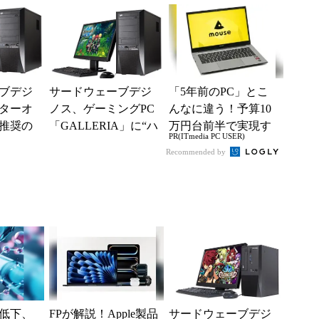
ペッ...
モデル2製品を追加
ブデジ
サードウェーブデジ
「5年前のPC」とこ
ターオ
ノス、ゲーミングPC
んなに違う！予算10
推奨の
「GALLERIA」に“ハ
万円台前半で実現す
PR(ITmedia PC USER)
載ゲーミ
ンターヒーロー”推奨
る快適PCライフ
Recommended by
売
4製品を追加
低下、
FPが解説！Apple製品
サードウェーブデジ