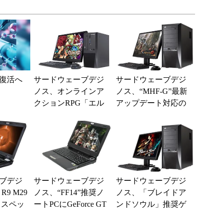
復活へ
サードウェーブデジ
サードウェーブデジ
ノス、オンラインア
ノス、“MHF-G”最新
クションRPG「エル
アップデート対応の
ソード」推奨PCに新
推奨PC計3モデルを
モデル4製品を追加
発売
ブデジ
サードウェーブデジ
サードウェーブデジ
R9 M29
ノス、“FF14”推奨ノ
ノス、「ブレイドア
イスペッ
ートPCにGeForce GT
ンドソウル」推奨ゲ
ノート
X 870M搭載のハイス
ーミングPCに新構成