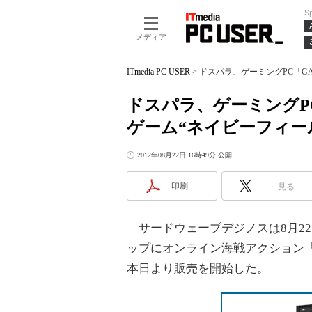
S
メディア
ITmedia PC USER
>
ドスパラ、ゲーミングPC「GA
ドスパラ、ゲーミングPC
ゲーム“ネイビーフィー
2012年08月22日 16時49分 公開
印刷
見る
サードウェーブデジノスは8月22日
ップにオンライン海戦アクション「
本日より販売を開始した。