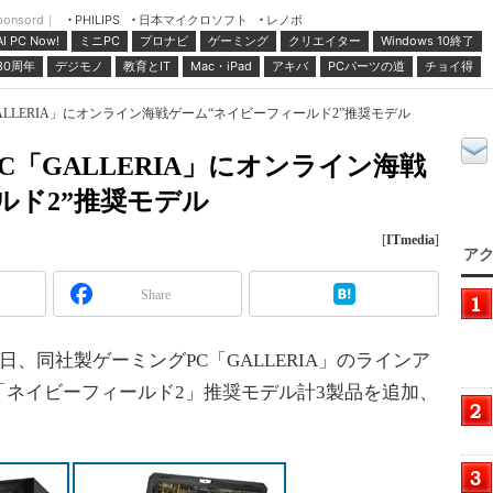
ponsord｜
日本マイクロソフト
レノボ
PHILIPS
ミニPC
プロナビ
ゲーミング
クリエイター
Windows 10終了
AI PC Now!
30周年
デジモノ
教育とIT
Mac・iPad
アキバ
PCパーツの道
チョイ得
LLERIA」にオンライン海戦ゲーム“ネイビーフィールド2”推奨モデル
「GALLERIA」にオンライン海戦
ルド2”推奨モデル
[
ITmedia
]
アク
Share
、同社製ゲーミングPC「GALLERIA」のラインア
ネイビーフィールド2」推奨モデル計3製品を追加、