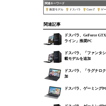
関連キーワード
推奨モデル
|
ドスパラ
|
Core i7
|
ゲー
関連記事
ドスパラ、GeForce G
ライン」推奨PC
ドスパラ、「ファンタシースタ
載モデルを追加
ドスパラ、「ラグナロクオ
加
ドスパラ、ゲーミングPC「