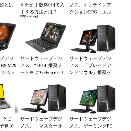
題とは
を分割手数料0円で入
ノス、オンラインア
手する方法とは？
クションRPG「エル
PR(Fav-Log)
ソード」推奨PCに新
モデル4製品を追加
ブデジ
サードウェーブデジ
サードウェーブデジ
R9 M29
ノス、“FF14”推奨ノ
ノス、「ブレイドア
イスペッ
ートPCにGeForce GT
ンドソウル」推奨ゲ
ノート
X 870M搭載のハイス
ーミングPCに新構成
ペッ...
モデル2製品を追加
」とこ
サードウェーブデジ
サードウェーブデジ
予算10
ノス、「マスターオ
ノス、ゲーミングPC