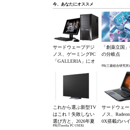
今、あなたにオススメ
サードウェーブデジ
「創薬立国」
ノス、ゲーミングPC
の分岐点
「GALLERIA」にオ
PR(三菱総合研究所)
ンラインRPG「ウェ
ポンズオブミソロ
ジ...
これから選ぶ新型TV
サードウェー
はこれ！失敗しない
ノス、Radeon 
選び方と、2026年夏
0X搭載のハ
PR(ITmedia PC USER)
の一押しモデル
クゲーミング