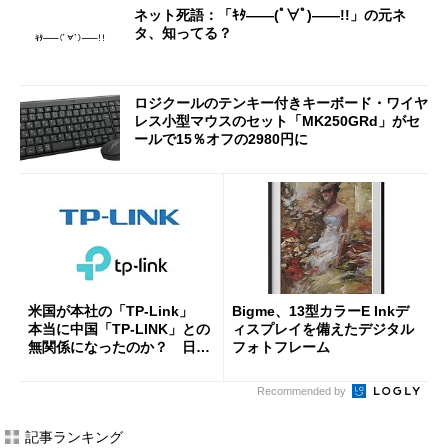
ネット死語：「ｷﾀ――(ﾟ∀ﾟ)――!!」の元ネ
タ、知ってる？
ロジクールのテンキー付きキーボード・ワイヤ
レス小型マウスのセット「MK250GRd」がセ
ールで15％オフの2980円に
米国が本社の「TP-Link」
Bigme、13型カラーE Inkデ
本当に中国「TP-LINK」との
ィスプレイを備えたデジタル
無関係になったのか？ 日本
フォトフレーム
法人に聞く
Recommended by
記事ランキング