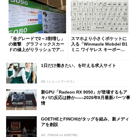
「全グレードで2～3割増し」
スマホより小さくポケットに
の衝撃 グラフィックスカー
入る「Winmaxle Mobdel B1
ドの値上がりラッシュでアキ
ミニ ワイヤレス キーボー
バの購入制限が深刻化
ド」がセールで10％オフの37
94円に
1日だけ働きたい、を叶える求人サイト
AD（ショットワークス）
新GPU「Radeon RX 9050」が登場するもア
キバの反応は静か――2026年8月最新パーツ事
情
GOETHEとFINCHIがタッグを組み、新メディ
アを創設
AD（FINCHI on GOETHE）