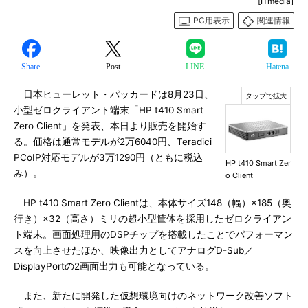
[ITmedia]
PC用表示
関連情報
Share
Post
LINE
Hatena
日本ヒューレット・パッカードは8月23日、
小型ゼロクライアント端末「HP t410 Smart
Zero Client」を発表、本日より販売を開始す
る。価格は通常モデルが2万6040円、Teradici
PCoIP対応モデルが3万1290円（ともに税込
HP t410 Smart Zer
み）。
o Client
HP t410 Smart Zero Clientは、本体サイズ148（幅）×185（奥
行き）×32（高さ）ミリの超小型筐体を採用したゼロクライアン
ト端末。画面処理用のDSPチップを搭載したことでパフォーマン
スを向上させたほか、映像出力としてアナログD-Sub／
DisplayPortの2画面出力も可能となっている。
また、新たに開発した仮想環境向けのネットワーク改善ソフト