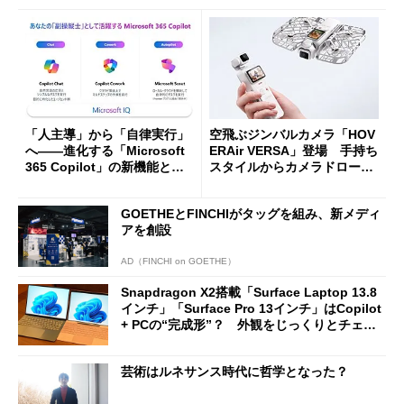
「人主導」から「自律実行」
空飛ぶジンバルカメラ「HOV
へ――進化する「Microsoft
ERAir VERSA」登場 手持ち
365 Copilot」の新機能とエ
スタイルからカメラドローン
ージェントAIの現在地
に合体変形
GOETHEとFINCHIがタッグを組み、新メディ
アを創設
AD（FINCHI on GOETHE）
Snapdragon X2搭載「Surface Laptop 13.8
インチ」「Surface Pro 13インチ」はCopilot
+ PCの“完成形”？ 外観をじっくりとチェッ
クしてみた
芸術はルネサンス時代に哲学となった？