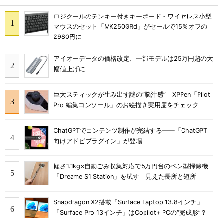
ロジクールのテンキー付きキーボード・ワイヤレス小型
マウスのセット「MK250GRd」がセールで15％オフの
2980円に
アイオーデータの価格改定、一部モデルは25万円超の大
幅値上げに
巨大スティックが生み出す謎の“脳汁感” XPPen「Pilot
Pro 編集コンソール」のお絵描き実用度をチェック
ChatGPTでコンテンツ制作が完結する――「ChatGPT
向けアドビプラグイン」が登場
軽さ1.1kg×自動ごみ収集対応で5万円台のペン型掃除機
「Dreame S1 Station」を試す 見えた長所と短所
Snapdragon X2搭載「Surface Laptop 13.8インチ」
「Surface Pro 13インチ」はCopilot+ PCの“完成形”？