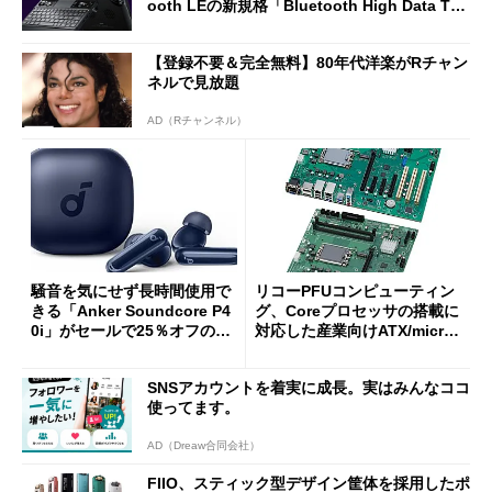
ooth LEの新規格「Bluetooth High Data Thr
oughput」が明...
【登録不要＆完全無料】80年代洋楽がRチャン
ネルで見放題
AD（Rチャンネル）
騒音を気にせず長時間使用で
リコーPFUコンピューティン
きる「Anker Soundcore P4
グ、Coreプロセッサの搭載に
0i」がセールで25％オフの59
対応した産業向けATX/micro
90円に
ATXマザーボード
SNSアカウントを着実に成長。実はみんなココ
使ってます。
AD（Dreaw合同会社）
FIIO、スティック型デザイン筐体を採用したポ