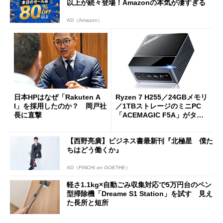
以上が続々登場！Amazonの本気が凄すぎる
AD（Amazon）
日本HPはなぜ「Rakuten A
Ryzen 7 H255／24GBメモリ
I」を採用したのか？ 岡戸社
／1TBストレージのミニPC
長に直撃
「ACEMAGIC F5A」がタイ
ムセールで41％オフの10万69
98円に
【西野亮廣】ビジネス書最新刊『北極星 僕た
ちはどう働くか』
AD（FINCHI on GOETHE）
軽さ1.1kg×自動ごみ収集対応で5万円台のペン
型掃除機「Dreame S1 Station」を試す 見え
た長所と短所