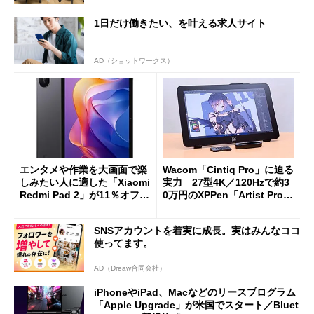
1日だけ働きたい、を叶える求人サイト
AD（ショットワークス）
エンタメや作業を大画面で楽
Wacom「Cintiq Pro」に迫る
しみたい人に適した「Xiaomi
実力 27型4K／120Hzで約3
Redmi Pad 2」が11％オフの
0万円のXPPen「Artist Pro 2
2万4980円に
7（Gen 2）」でお絵描きして
分かった魅力と妥協点
SNSアカウントを着実に成長。実はみんなココ
使ってます。
AD（Dreaw合同会社）
iPhoneやiPad、Macなどのリースプログラム
「Apple Upgrade」が米国でスタート／Bluet