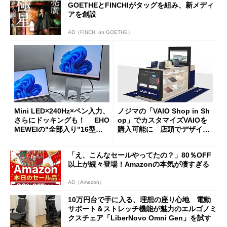
GOETHEとFINCHIがタッグを組み、新メディ
アを創設
AD（FINCHI on GOETHE）
Mini LED×240Hz×ペン入力、
ノジマの「VAIO Shop in Sh
さらにドッキングも！ EHO
op」でカスタマイズVAIOを
MEWEIの"全部入り"16型モ
購入可能に 店頭でデザイン
バイルディスプレイ「TM-16
や質感を確認しながら購入可
0PW」徹底レビュー
能
「え、こんなセールやってたの？」80％OFF
以上が続々登場！Amazonの本気が凄すぎる
AD（Amazon）
10万円台で手に入る、理想の座り心地 電動
サポート＆ストレッチ機能が魅力のエルゴノミ
クスチェア「LiberNovo Omni Gen」を試す