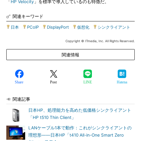
「
HP Velocity
」を標準で導入しているのも特徴だ。
関連キーワード
日本
|
PCoIP
|
DisplayPort
|
仮想化
|
シンクライアント
Copyright © ITmedia, Inc. All Rights Reserved.
関連情報
Share
Post
LINE
Hatena
関連記事
日本HP、処理能力を高めた低価格シンクライアント
「HP t510 Thin Client」
LANケーブル1本で動作：これがシンクライアントの
理想形――日本HP「t410 All-in-One Smart Zero