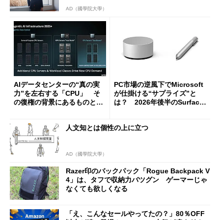
AD（國學院大學）
AIデータセンターの“真の実
PC市場の逆風下でMicrosoft
力”を左右する「CPU」 そ
が仕掛ける“サプライズ”と
の復権の背景にあるものと
は？ 2026年後半のSurface
は？
新製品を予想する
人文知とは個性の上に立つ
AD（國學院大學）
Razer印のバックパック「Rogue Backpack V
4」は、タフで収納力バツグン ゲーマーじゃ
なくても欲しくなる
「え、こんなセールやってたの？」80％OFF