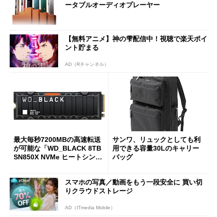
ータブルオーディオプレーヤー
【無料アニメ】神の雫配信中！視聴で楽天ポイ
ント貯まる
AD（Rチャンネル）
最大毎秒7200MBの高速転送
サンワ、リュックとしても利
が可能な「WD_BLACK 8TB
用できる容量30Lのキャリー
SN850X NVMe ヒートシンク
バッグ
付き」が18％オフの17万508
7円に
スマホの写真／動画をもう一段安全に 買い切
りクラウドストレージ
AD（ITmedia Mobile）