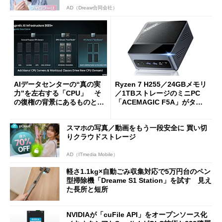
AD（Dreaw合同会社）
AIデータセンターの“真の実
Ryzen 7 H255／24GBメモリ
力”を左右する「CPU」 そ
／1TBストレージのミニPC
の復権の背景にあるものと
「ACEMAGIC F5A」がタイ
は？
ムセールで41％オフの10万69
98円に
スマホの写真／動画をもう一段安全に 買い切
りクラウドストレージ
AD（ITmedia Mobile）
軽さ1.1kg×自動ごみ収集対応で5万円台のペン
型掃除機「Dreame S1 Station」を試す 見え
た長所と短所
NVIDIAが「cuFile API」をオープンソース化