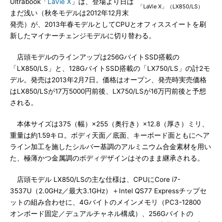
Ultrabook「
LaVie X
」は、登場より日は
「LaVie X」（LX850/LS）
まだ浅い（秋冬モデルは2012年12月末
発売）が、2013年春モデルとしてCPUとオフィススイートを刷
新したマイナーチェンジモデルに切り替わる。
店頭モデルのラインアップは256GバイトSSD搭載の
「LX850/LS」と、128GバイトSSD搭載の「LX750/LS」の計2モ
デル。発売は2013年2月7日。価格はオープン、発売時実売価格
はLX850/LSが17万5000円前後、LX750/LSが16万円前後と予想
される。
本体サイズは375（幅）×255（奥行き）×12.8（厚さ）ミリ、
重量は約1.59キロ。ボディ天面／底面、キーボード面ともにヘア
ライン加工を施したシルバー基調のアルミニウム合金素材を用い
た、極薄かつ金属調のボディデザインはそのまま継承される。
店頭モデル LX850/LSの主な仕様は、CPUにCore i7-
3537U（2.0GHz／最大3.1GHz）＋Intel QS77 Expressチップセ
ットの組み合わせに、4Gバイトのメインメモリ（PC3-12800
オンボード固定／デュアルチャネル構成）、256Gバイトの