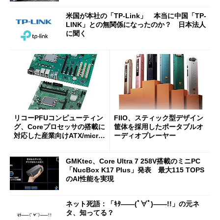
米国が本社の「TP-Link」 本当に中国「TP-
LINK」との無関係になったのか？ 日本法人
に聞く
リコーPFUコンピューティン
FIIO、スティック型デザイン
グ、Coreプロセッサの搭載に
筐体を採用したポータブルオ
対応した産業向けATX/micro
ーディオプレーヤー
ATXマザーボード
GMKtec、Core Ultra 7 258V搭載のミニPC
「NucBox K17 Plus」発表 最大115 TOPS
のAI性能を実現
ネット死語：「ｷﾀ――(ﾟ∀ﾟ)――!!」の元ネ
タ、知ってる？