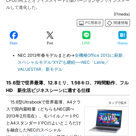
CPUの向上とオフィススイートの新バージョンをプリインストー
ルして進化した。
[ITmedia]
PC用表示
関連情報
Share
Post
LINE
Hatena
NEC 2013年春モデルまとめ→
全機種Office 2013に刷新、
スペシャルモデル“XYZ"も継続──NEC「LaVie／
VALUESTAR」新モデル
15.6型で世界最薄、12.8ミリ、1.56キロ、7時間動作、フル
HD 新生活ビジネスシーンに適する仕様
15.6型Ultrabookで世界最薄、A4クラ
スで国内最軽量（どちらもNEC調べ
2013年2月現在）。モバイルノートPC
とA4スタンダードPCのよいところだけ
を融合したNECのスペシャル