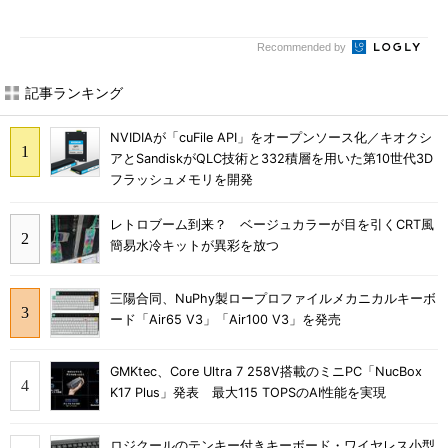
Recommended by
記事ランキング
NVIDIAが「cuFile API」をオープンソース化／キオクシ
アとSandiskがQLC技術と332積層を用いた第10世代3D
フラッシュメモリを開発
レトロブーム到来？ ベージュカラーが目を引くCRT風
簡易水冷キットが異彩を放つ
三陽合同、NuPhy製ロープロファイルメカニカルキーボ
ード「Air65 V3」「Air100 V3」を発売
GMKtec、Core Ultra 7 258V搭載のミニPC「NucBox
K17 Plus」発表 最大115 TOPSのAI性能を実現
ロジクールのテンキー付きキーボード・ワイヤレス小型