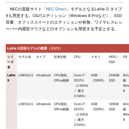
NECの直販サイト「
NEC Direct
」モデルとなるLaVie G タイプ
Xも用意する。OSのエディション（Windows 8 Proなど）、SSD
容量、オフィススイートのエディションや有無、ワイヤレスレシ
ーバー内蔵型マウスなどのオプションを用意する予定とする。
LaVie X店頭モデルの概要（その1）
シリ
モデル名
タイプ
従来比較
CPU
メモリ
HDD／
OS
ーズ
SSD
名
LaVie
LX850/LS
Ultrabook
CPU強化、
Core i7-
4GB
256GB
64
X
Office刷新
3537U
（DDR3）
SSD
版
（2.0GHz
Win
／ 最大
8
3.1GHz）
LX850/LS
Ultrabook
CPU強化、
Core i7-
4GB
128GB
64
Office刷新
3537U
（DDR3）
SSD
版
（2.0GHz
Win
／ 最大
8
3.1GHz）