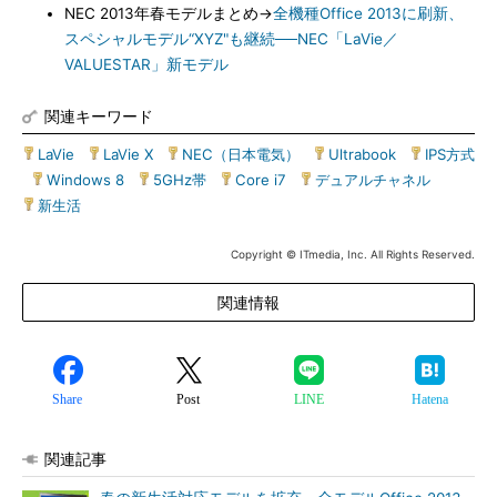
NEC 2013年春モデルまとめ→
全機種Office 2013に刷新、
スペシャルモデル“XYZ"も継続──NEC「LaVie／
VALUESTAR」新モデル
関連キーワード
LaVie
|
LaVie X
|
NEC（日本電気）
|
Ultrabook
|
IPS方式
|
Windows 8
|
5GHz帯
|
Core i7
|
デュアルチャネル
|
新生活
Copyright © ITmedia, Inc. All Rights Reserved.
関連情報
Share
Post
LINE
Hatena
関連記事