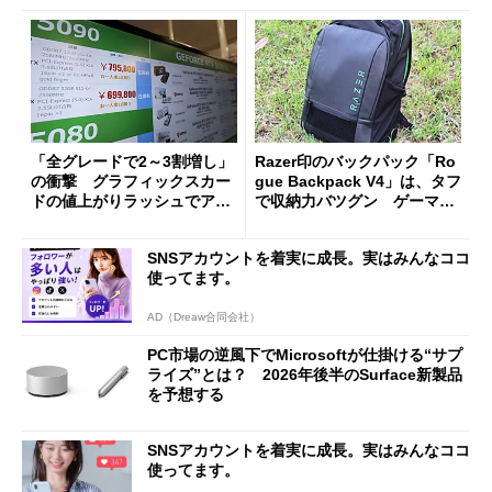
「全グレードで2～3割増し」
Razer印のバックパック「Ro
の衝撃 グラフィックスカー
gue Backpack V4」は、タフ
ドの値上がりラッシュでアキ
で収納力バツグン ゲーマー
バの購入制限が深刻化
じゃなくても欲しくなる
SNSアカウントを着実に成長。実はみんなココ
使ってます。
AD（Dreaw合同会社）
PC市場の逆風下でMicrosoftが仕掛ける“サプ
ライズ”とは？ 2026年後半のSurface新製品
を予想する
SNSアカウントを着実に成長。実はみんなココ
使ってます。