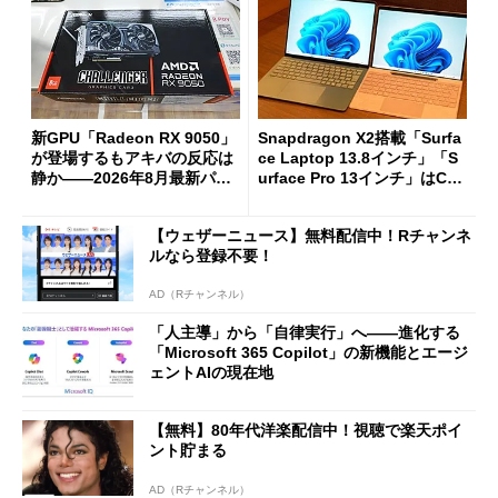
新GPU「Radeon RX 9050」
Snapdragon X2搭載「Surfa
が登場するもアキバの反応は
ce Laptop 13.8インチ」「S
静か――2026年8月最新パー
urface Pro 13インチ」はCop
ツ事情
ilot+ PCの“完成形”？ 外観
をじっくりとチェックしてみ
【ウェザーニュース】無料配信中！Rチャンネ
た
ルなら登録不要！
AD（Rチャンネル）
「人主導」から「自律実行」へ――進化する
「Microsoft 365 Copilot」の新機能とエージ
ェントAIの現在地
【無料】80年代洋楽配信中！視聴で楽天ポイ
ント貯まる
AD（Rチャンネル）