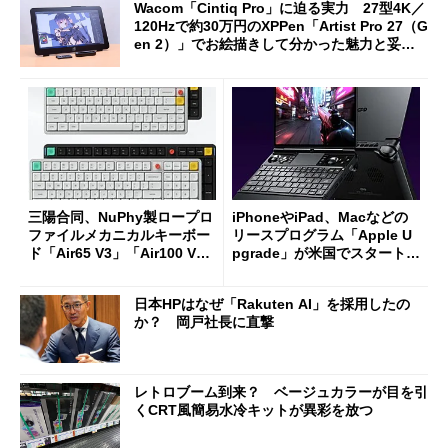
Wacom「Cintiq Pro」に迫る実力 27型4K／
120Hzで約30万円のXPPen「Artist Pro 27（G
en 2）」でお絵描きして分かった魅力と妥協
点
三陽合同、NuPhy製ロープロ
iPhoneやiPad、Macなどの
ファイルメカニカルキーボー
リースプログラム「Apple U
ド「Air65 V3」「Air100 V
pgrade」が米国でスタート／
3」を発売
Bluetooth LEの新規格「Blu
etooth High Data Throughp
日本HPはなぜ「Rakuten AI」を採用したの
ut」が明...
か？ 岡戸社長に直撃
レトロブーム到来？ ベージュカラーが目を引
くCRT風簡易水冷キットが異彩を放つ