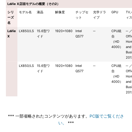
LaVie X店頭モデルの概要（その2）
シリ
モデル名
液晶
解像度
チップセ
光学ドラ
GPU
TV
ーズ
ット
イブ
ィ
名
LaVie
LX850/LS
15.6型ワ
1920×1080
Intel
─
CPU統
─ 
X
イド
QS77
合
Offi
（HD
Ho
4000）
and
Bus
201
LX850/LS
15.6型ワ
1920×1080
Intel
─
CPU統
─ 
イド
QS77
合
Offi
（HD
Ho
4000）
and
Bus
201
*** 一部省略されたコンテンツがあります。
PC版でご覧くださ
い。
***