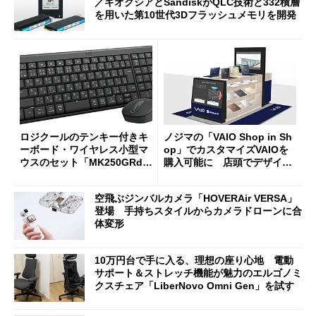
／キオクシアとSandiskがQLC技術と332積層
を用いた第10世代3Dフラッシュメモリを開発
ロジクールのテンキー付きキ
ノジマの「VAIO Shop in Sh
ーボード・ワイヤレス小型マ
op」でカスタマイズVAIOを
ウスのセット「MK250GRd」
購入可能に 店頭でデザイン
がセールで15％オフの2980円
や質感を確認しながら購入可
に
能
空飛ぶジンバルカメラ「HOVERAir VERSA」
登場 手持ちスタイルからカメラドローンに合
体変形
10万円台で手に入る、理想の座り心地 電動
サポート＆ストレッチ機能が魅力のエルゴノミ
クスチェア「LiberNovo Omni Gen」を試す