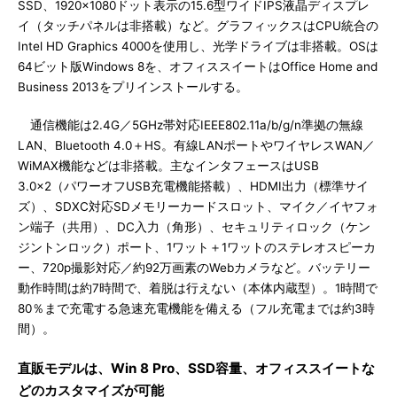
SSD、1920×1080ドット表示の15.6型ワイドIPS液晶ディスプレ
イ（タッチパネルは非搭載）など。グラフィックスはCPU統合の
Intel HD Graphics 4000を使用し、光学ドライブは非搭載。OSは
64ビット版Windows 8を、オフィススイートはOffice Home and
Business 2013をプリインストールする。
通信機能は2.4G／5GHz帯対応IEEE802.11a/b/g/n準拠の無線
LAN、Bluetooth 4.0＋HS。有線LANポートやワイヤレスWAN／
WiMAX機能などは非搭載。主なインタフェースはUSB
3.0×2（パワーオフUSB充電機能搭載）、HDMI出力（標準サイ
ズ）、SDXC対応SDメモリーカードスロット、マイク／イヤフォ
ン端子（共用）、DC入力（角形）、セキュリティロック（ケン
ジントンロック）ポート、1ワット＋1ワットのステレオスピーカ
ー、720p撮影対応／約92万画素のWebカメラなど。バッテリー
動作時間は約7時間で、着脱は行えない（本体内蔵型）。1時間で
80％まで充電する急速充電機能を備える（フル充電までは約3時
間）。
直販モデルは、Win 8 Pro、SSD容量、オフィススイートな
どのカスタマイズが可能