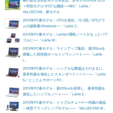
春の新生活対応モデルを拡充、全モデルOffice 2013
＋特別モデル“XYZ"も継続──NEC「LaVie／
VALUESTAR」新モデル
2013年PC春モデル：CPUを強化、13.3型／875グラ
ムの超軽量Ultrabook──「LaVie Z」
2013年PC春モデル：LaVieの薄軽ノートがもっとパワ
フルに──「LaVie M」
2013年PC春モデル：ラインアップ集約、新Officeを
搭載した高性能オールインワンノート――「LaVie
L」
2013年PC春モデル：シンプルな構成はそのままに、
基本性能を強化したスタンダードノート――「LaVie
S／とことんサポートPC」
2013年PC春モデル：新Officeを採用し、基本性能を
強化したシンプルノート――「LaVie E」
2013年PC春モデル：トリプルチューナー内蔵の液晶
一体型フラッグシップモデル――「VALUESTAR W」