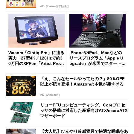
AD（Dreaw合同会社）
Wacom「Cintiq Pro」に迫る
iPhoneやiPad、Macなどの
実力 27型4K／120Hzで約3
リースプログラム「Apple U
0万円のXPPen「Artist Pro 2
pgrade」が米国でスタート／
7（Gen 2）」でお絵描きして
Bluetooth LEの新規格「Blu
分かった魅力と妥協点
etooth High Data Throughp
「え、こんなセールやってたの？」80％OFF
ut」が明...
以上が続々登場！Amazonの本気が凄すぎる
AD（Amazon）
リコーPFUコンピューティング、Coreプロセ
ッサの搭載に対応した産業向けATX/microATX
マザーボード
【大人気】ひんやり冷感寝具で快適な睡眠をあ