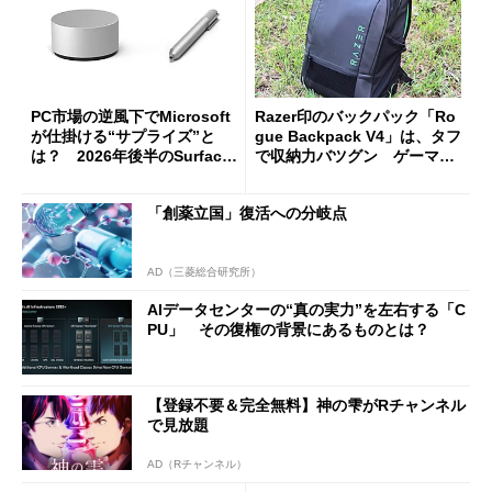
PC市場の逆風下でMicrosoft
Razer印のバックパック「Ro
が仕掛ける“サプライズ”と
gue Backpack V4」は、タフ
は？ 2026年後半のSurface
で収納力バツグン ゲーマー
新製品を予想する
じゃなくても欲しくなる
「創薬立国」復活への分岐点
AD（三菱総合研究所）
AIデータセンターの“真の実力”を左右する「C
PU」 その復権の背景にあるものとは？
【登録不要＆完全無料】神の雫がRチャンネル
で見放題
AD（Rチャンネル）