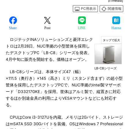
[ITmedia]
PC用表示
関連情報
Share
Post
LINE
Hatena
ロジテックINAソリューションズと菱洋エレク
トロは2月28日、NUC準拠の小型筐体を採用し
たデスクトップPC「LB-C8」シリーズを発表、
4月中旬に販売を開始する。価格はオープン。
LB-C8シリーズ
LB-C8シリーズは、本体サイズ47（幅）
×111.5（奥行き）×145（高さ）ミリ（スタンド含まず）の超小型
筐体を採用したデスクトップPCで、NUC準拠のIntel製マザーボ
ード「D33217GKE」を採用。筐体はアルミ製で、縦置きに対応
するほか別途金具の利用によりVESAマウントなどにも対応す
る。
CPUはCore i3-3127Uを内蔵。メモリは2Gバイト、ストレージ
はmSATA SSD 30Gバイトを装備、OSはWindows 7 Professional