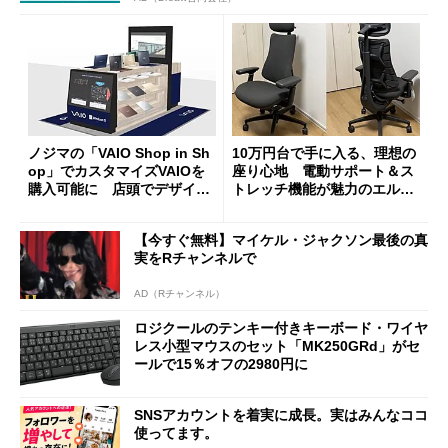
ノジマの「VAIO Shop in Sh
10万円台で手に入る、理想の
op」でカスタマイズVAIOを
座り心地 電動サポート＆ス
購入可能に 店頭でデザイン
トレッチ機能が魅力のエルゴ
や質感を確認しながら購入可
ノミクスチェア「LiberNovo
能
Omni Gen」を試す
【今すぐ無料】マイケル・ジャクソン最後の真
実をRチャンネルで
AD（Rチャンネル）
ロジクールのテンキー付きキーボード・ワイヤ
レス小型マウスのセット「MK250GRd」がセ
ールで15％オフの2980円に
SNSアカウントを着実に成長。実はみんなココ
使ってます。