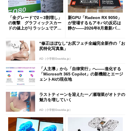
「全グレードで2～3割増し」
新GPU「Radeon RX 9050」
の衝撃 グラフィックスカー
が登場するもアキバの反応は
ドの値上がりラッシュでアキ
静か――2026年8月最新パー
バの購入制限が深刻化
ツ事情
“修正ほぼなし”お尻フェチ全編完全新作の「お
尻特化写真集」
AD（小学館Gravidia.jp）
「人主導」から「自律実行」へ――進化する
「Microsoft 365 Copilot」の新機能とエージ
ェントAIの現在地
ラストティーンを迎えた一ノ瀬瑠菜がオトナの
魅力を増していく
AD（小学館Gravidia.jp）