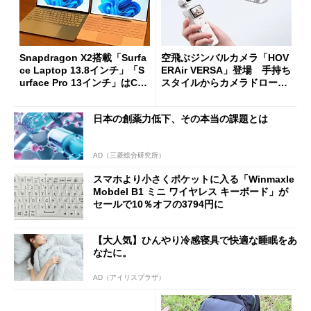
Snapdragon X2搭載「Surfa
空飛ぶジンバルカメラ「HOV
ce Laptop 13.8インチ」「S
ERAir VERSA」登場 手持ち
urface Pro 13インチ」はCop
スタイルからカメラドローン
ilot+ PCの“完成形”？ 外観
に合体変形
をじっくりとチェックしてみ
日本の創薬力低下、その本当の課題とは
た
AD（三菱総合研究所）
スマホより小さくポケットに入る「Winmaxle
Mobdel B1 ミニ ワイヤレス キーボード」が
セールで10％オフの3794円に
【大人気】ひんやり冷感寝具で快適な睡眠をあ
なたに。
AD（アイリスプラザ）