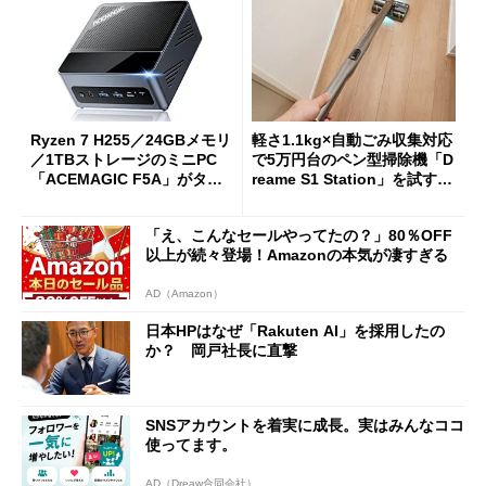
Ryzen 7 H255／24GBメモリ
軽さ1.1kg×自動ごみ収集対応
／1TBストレージのミニPC
で5万円台のペン型掃除機「D
「ACEMAGIC F5A」がタイ
reame S1 Station」を試す
ムセールで41％オフの10万69
見えた長所と短所
98円に
「え、こんなセールやってたの？」80％OFF
以上が続々登場！Amazonの本気が凄すぎる
AD（Amazon）
日本HPはなぜ「Rakuten AI」を採用したの
か？ 岡戸社長に直撃
SNSアカウントを着実に成長。実はみんなココ
使ってます。
AD（Dreaw合同会社）