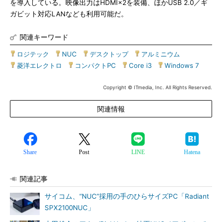
を導入している。映像出力はHDMI×2を装備、ほかUSB 2.0／ギ
ガビット対応LANなども利用可能だ。
関連キーワード
ロジテック
|
NUC
|
デスクトップ
|
アルミニウム
|
菱洋エレクトロ
|
コンパクトPC
|
Core i3
|
Windows 7
Copyright © ITmedia, Inc. All Rights Reserved.
関連情報
Share
Post
LINE
Hatena
関連記事
サイコム、“NUC”採用の手のひらサイズPC「Radiant
SPX2100NUC」