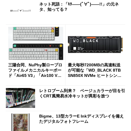
ネット死語：「ｷﾀ――(ﾟ∀ﾟ)――!!」の元ネ
タ、知ってる？
三陽合同、NuPhy製ロープロ
最大毎秒7200MBの高速転送
ファイルメカニカルキーボー
が可能な「WD_BLACK 8TB
ド「Air65 V3」「Air100 V
SN850X NVMe ヒートシンク
3」を発売
付き」が18％オフの17万508
7円に
レトロブーム到来？ ベージュカラーが目を引
くCRT風簡易水冷キットが異彩を放つ
Bigme、13型カラーE Inkディスプレイを備え
たデジタルフォトフレーム