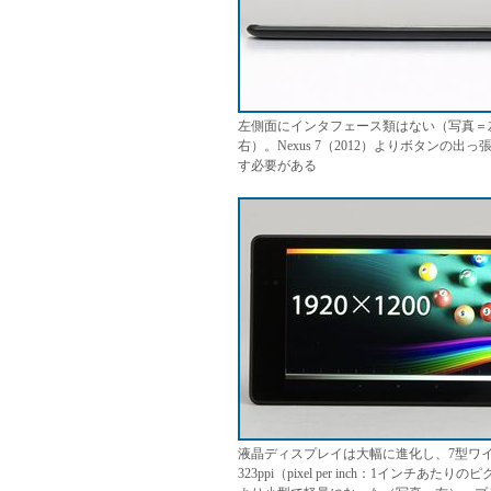
左側面にインタフェース類はない（写真＝
右）。Nexus 7（2012）よりボタン
す必要がある
液晶ディスプレイは大幅に進化し、7型ワイド
323ppi（pixel per inch：1イ