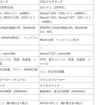
チタッチ
10点マルチタッチ
DDR3LM）
1Gバイト（DDR3L）
16G：16Gバイト（eMMC）、
Nexus7-16G：16Gバイト（eMMC）、
2G／ME571-LTE：32Gバイト
Nexus7-32G／Nexus7-32T：32Gバイト
（eMMC）
1a/b/g/n無線LAN、Bluetooth
IEEE802.11b/g/n無線LAN、Bluetooth
3.0、NFC
SB（SlimPort対応）、ヘッドフォ
Micro USB、ヘッドフォン出力
－
E：microSIM
Nexus7-32T：microSIM
子コンパス、照度、加速度、ジ
GPS、電子コンパス、照度、加速度、ジ
気
ャイロ
20万画素、アウト：約500万画
イン：約120万画素
ピーカー（デュアル）
ステレオスピーカー
イク
デジタルマイク
10時間（3950mAh）
動画再生：最大9.5時間（4325mAh）
－
38ミリ（幅×奥行き×高さ）
49×52×33ミリ（幅×奥行き×高さ）