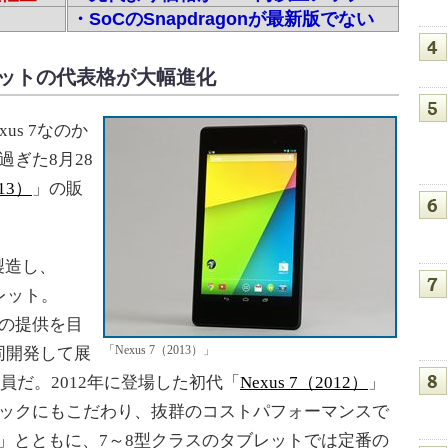
・SoCのSnapdragonが最新版でない
ブレットの代表格が大幅進化
us 7なのか
過ぎた8月28
013）
」の販
rが製造し、
ブレット。
環境の提供を目
「Nexus 7（2013）」
同開発して展
一員だ。2012年に登場した初代「
Nexus 7（2012）
」
ペックにもこだわり、抜群のコストパフォーマンスで
」とともに、7～8型クラスのタブレットでは定番の