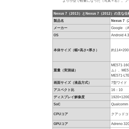
より小型で軽量になった（写真＝右）。プ
Nexus 7（2013）とNexus 7（2012）の主な仕
製品名
Nexus 7（
メーカー
Google （
OS
Android 4.
本体サイズ（幅×高さ×厚さ）
約114×2
ME571-
重量（実測値）
ム）、ME5
ME571-L
画面サイズ（液晶方式）
7型ワイド（
アスペクト比
16：10
ディスプレイ解像度
1920×12
SoC
Qualcomm 
CPUコア
クアッドコア
GPUコア
Adreno 32