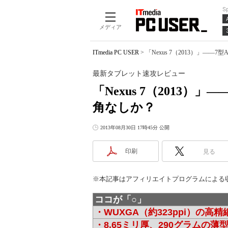
S
メディア
ITmedia PC USER
>
「Nexus 7（2013）」―
最新タブレット速攻レビュー
「Nexus 7（2013）
角なしか？
2013年08月30日 17時45分 公開
印刷
見る
※本記事はアフィリエイトプログラムによる
ココが「○」
・WUXGA（約323ppi）の高
・8.65ミリ厚、290グラムの薄