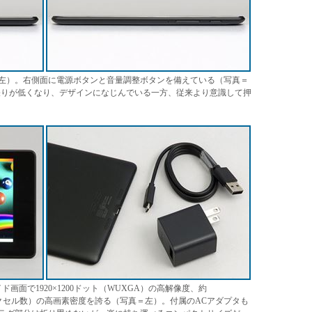
左）。右側面に電源ボタンと音量調整ボタンを備えている（写真＝
の出っ張りが低くなり、デザインになじんでいる一方、従来より意識して押
画面で1920×1200ドット（WUXGA）の高解像度、約
ンチあたりのピクセル数）の高画素密度を誇る（写真＝左）。付属のACアダプタも