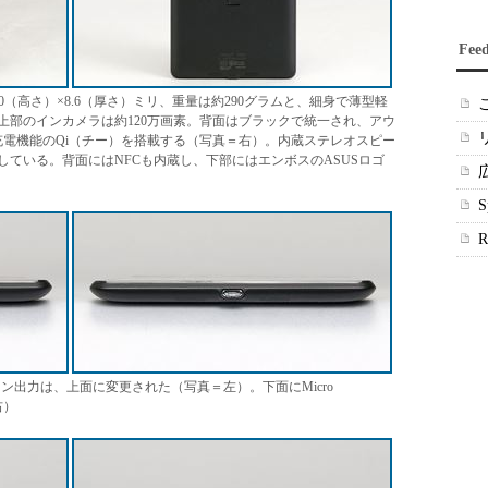
Fee
0（高さ）×8.6（厚さ）ミリ、重量は約290グラムと、細身で薄型軽
上部のインカメラは約120万画素。背面はブラックで統一され、アウ
充電機能のQi（チー）を搭載する（写真＝右）。内蔵ステレオスピー
ている。背面にはNFCも内蔵し、下部にはエンボスのASUSロゴ
ドフォン出力は、上面に変更された（写真＝左）。下面にMicro
右）