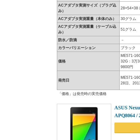
ACアダプタ実測サイズ（プラグ込
28×54×
み）
ACアダプタ実測重量（本体のみ）
30グラム
ACアダプタ実測重量（ケーブル込
51グラム
み）
防水／防滴
－
カラーバリエーション
ブラック
ME571-1
価格
32G：3万3
9800円
ME571-1
発売日
28日、20
「価格」は発売時の実売価格
ASUS Nexus
APQ8064 / 