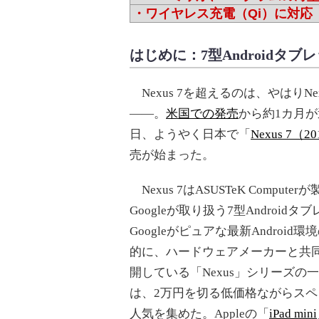
・ワイヤレス充電（Qi）に対応
はじめに：7型Androidタ
Nexus 7を超えるのは、やはりNex
――。
米国での発売
から約1カ月が
日、ようやく日本で「
Nexus 7（2
売が始まった。
Nexus 7はASUSTeK Compute
Googleが取り扱う7型Androidタ
Googleがピュアな最新Android
的に、ハードウェアメーカーと共
開している「Nexus」シリーズの
は、2万円を切る低価格ながらス
人気を集めた。Appleの「
iPad mini