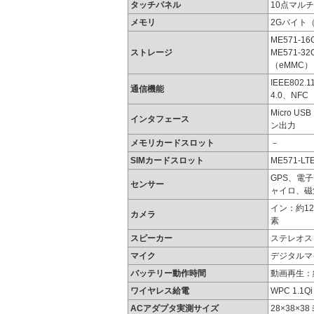
タッチパネル
10点マル
メモリ
2Gバイト（
ME571-
ストレージ
ME571-3
（eMMC）
IEEE802.1
通信機能
4.0、NFC
Micro U
インタフェース
ン出力
メモリカードスロット
－
SIMカードスロット
ME571-LT
GPS、電
センサー
ャイロ、磁
イン：約1
カメラ
素
スピーカー
ステレオス
マイク
デジタルマ
バッテリー動作時間
動画再生：約
ワイヤレス給電
WPC 1.1Qi
ACアダプタ実測サイズ
28×38×