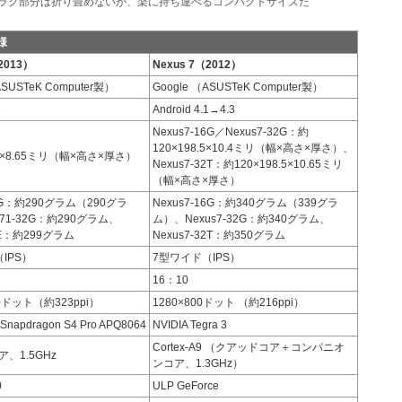
ラグ部分は折り畳めないが、楽に持ち運べるコンパクトサイズだ
様
2013）
Nexus 7（2012）
ASUSTeK Computer製）
Google （ASUSTeK Computer製）
3
Android 4.1→4.3
Nexus7-16G／Nexus7-32G：約
120×198.5×10.4ミリ（幅×高さ×厚さ）、
00×8.65ミリ（幅×高さ×厚さ）
Nexus7-32T：約120×198.5×10.65ミリ
（幅×高さ×厚さ）
16G：約290グラム（290グラ
Nexus7-16G：約340グラム（339グラ
71-32G：約290グラム、
ム）、Nexus7-32G：約340グラム、
TE：約299グラム
Nexus7-32T：約350グラム
IPS）
7型ワイド（IPS）
16：10
00ドット（約323ppi）
1280×800ドット （約216ppi）
Snapdragon S4 Pro APQ8064
NVIDIA Tegra 3
Cortex-A9 （クアッドコア＋コンパニオ
、1.5GHz
ンコア、1.3GHz）
0
ULP GeForce