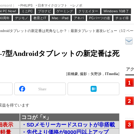
ponsord｜
日本マイクロソフト
レノボ
PHILIPS
ミニPC
プロナビ
ゲーミング
クリエイター
Windows 10終了
AI PC Now!
30周年
デジモノ
教育とIT
Mac・iPad
アキバ
PCパーツの道
チョイ得
―7型Androidタブレットの新定番は死角なしか？：最新タブレット速攻レビュー（1/2 ペ
」――7型Androidタブレットの新定番は死
アク
[
前橋豪
,
撮影：矢野渉
，
ITmedia
]
Share
収益を得ています
ココが「×」
精細表示
・SDメモリーカードスロットが非搭載
型軽量
・先代より価格が8000円以上アップ