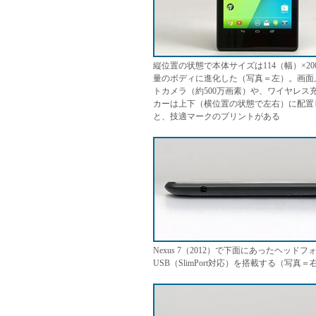
縦位置の状態で本体サイズは114（幅）×20
量のボディに進化した（写真＝左）。画面
トカメラ（約500万画素）や、ワイヤレス
カーは上下（横位置の状態で左右）に配置し
と、技適マークのプリントがある
Nexus 7（2012）で下面にあったヘッ
USB（SlimPort対応）を搭載する（写真＝