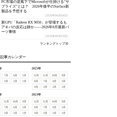
PC市場の逆風下でMicrosoftが仕掛ける“サ
プライズ”とは？ 2026年後半のSurface新
製品を予想する
（2026年08月04日）
新GPU「Radeon RX 9050」が登場するも
アキバの反応は静か――2026年8月最新パ
ーツ事情
（2026年08月03日）
ランキングトップ30
去記事カレンダー
年
2025年
7月
6月
5月
12月
11月
10月
9月
3月
2月
1月
8月
7月
6月
5月
4月
3月
2月
1月
年
2023年
11月
10月
9月
12月
11月
10月
9月
7月
6月
5月
8月
7月
6月
5月
3月
2月
1月
4月
3月
2月
1月