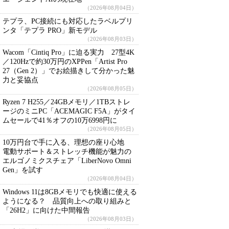
（2026年08月04日）
テプラ、PC接続にも対応したラベルプリ
ンタ「テプラ PRO」新モデル
（2026年08月03日）
Wacom「Cintiq Pro」に迫る実力 27型4K
／120Hzで約30万円のXPPen「Artist Pro
27（Gen 2）」でお絵描きして分かった魅
力と妥協点
（2026年08月05日）
Ryzen 7 H255／24GBメモリ／1TBストレ
ージのミニPC「ACEMAGIC F5A」がタイ
ムセールで41％オフの10万6998円に
（2026年08月05日）
10万円台で手に入る、理想の座り心地
電動サポート＆ストレッチ機能が魅力の
エルゴノミクスチェア「LiberNovo Omni
Gen」を試す
（2026年08月04日）
Windows 11は8GBメモリでも快適に使える
ようになる？ 品質向上への取り組みと
「26H2」に向けた中間報告
（2026年08月03日）