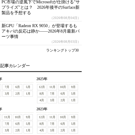
PC市場の逆風下でMicrosoftが仕掛ける“サ
プライズ”とは？ 2026年後半のSurface新
製品を予想する
（2026年08月04日）
新GPU「Radeon RX 9050」が登場するも
アキバの反応は静か――2026年8月最新パ
ーツ事情
（2026年08月03日）
ランキングトップ30
去記事カレンダー
年
2025年
7月
6月
5月
12月
11月
10月
9月
3月
2月
1月
8月
7月
6月
5月
4月
3月
2月
1月
年
2023年
11月
10月
9月
12月
11月
10月
9月
7月
6月
5月
8月
7月
6月
5月
3月
2月
1月
4月
3月
2月
1月