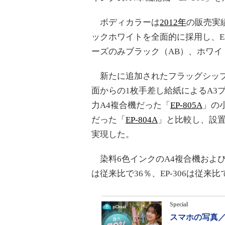
ボディカラーは
2012年
の販売実
ックホワイトを全面的に採用し、EP-
ーズのみブラック（AB）、ホワイ
新たに追加されたフラッグシップモ
面からの1枚手差し給紙によるA3
力A4複合機だった「
EP-805A
」の
だった「
EP-804A
」と比較し、設置面
実現した。
染料6色インクのA4複合機およびA
は従来比で36％、EP-306は従来
Special
スマホの写真／