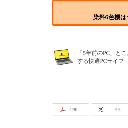
染料6色機
「5年前のPC」と
する快適PCライフ
印刷
見る