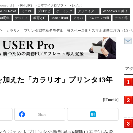
ponsord｜
日本マイクロソフト
レノボ
PHILIPS
ミニPC
プロナビ
ゲーミング
クリエイター
Windows 10終了
AI PC Now!
30周年
デジモノ
教育とIT
Mac・iPad
アキバ
PCパーツの道
チョイ得
た「カラリオ」プリンタ13年秋冬モデル：省スペース化とスマホ連携に注力（1/3 
アク
を加えた「カラリオ」プリンタ13年
[
ITmedia
]
Share
クジェットプリンタの新製品10機種13モデルを発