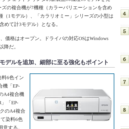
ーズの複合機が7機種（カラーバリエーションを含め
機種（1モデル）、「カラリオミー」シリーズの小型は
含めて計3モデル）となる。
、価格はオープン。ドライバの対応OSはWindows
5.8以降だ。
応モデルを追加、細部に至る強化もポイント
料6色イン
機「EP-
のA4複合機
R」「EP-
ンクのA4複合
そして染料6色
を用意する。