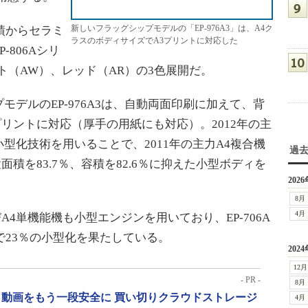
新しいフラッグシップモデルの「EP-976A3」は、A4ク
績からセラミ
ラスのボディサイズでA3プリントに対応した
806Aシリ
ト（AW）、レッド（AR）の3色展開だ。
デルのEP-976A3は、自動両面印刷に加えて、背
プリントに対応（厚手の用紙にも対応）。2012年の主
小型化技術を用いることで、2011年の主力A4複合機
過
積を83.7％、容積を82.6％に抑えた小型ボディを
2026
8月
4月
4単機能機も小型エンジンを用いており、EP-706A
比で23％の小型化を果たしている。
2024
12月
- PR -
8月
動画をもう一段安全に 買い切りクラウドストレージ
4月