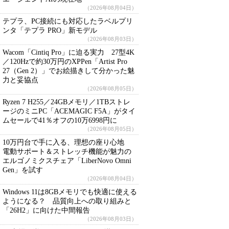
（2026年08月04日）
テプラ、PC接続にも対応したラベルプリ
ンタ「テプラ PRO」新モデル
（2026年08月03日）
Wacom「Cintiq Pro」に迫る実力 27型4K
／120Hzで約30万円のXPPen「Artist Pro
27（Gen 2）」でお絵描きして分かった魅
力と妥協点
（2026年08月05日）
Ryzen 7 H255／24GBメモリ／1TBストレ
ージのミニPC「ACEMAGIC F5A」がタイ
ムセールで41％オフの10万6998円に
（2026年08月05日）
10万円台で手に入る、理想の座り心地
電動サポート＆ストレッチ機能が魅力の
エルゴノミクスチェア「LiberNovo Omni
Gen」を試す
（2026年08月04日）
Windows 11は8GBメモリでも快適に使える
ようになる？ 品質向上への取り組みと
「26H2」に向けた中間報告
（2026年08月03日）