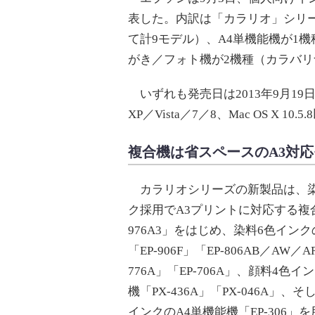
表した。内訳は「カラリオ」シリ
て計9モデル）、A4単機能機が1
がき／フォト機が2機種（カラバリ
いずれも発売日は2013年9月19日
XP／Vista／7／8、Mac OS X 10.
複合機は省スペースのA3対
カラリオシリーズの新製品は、染
ク採用でA3プリントに対応する複合
976A3」をはじめ、染料6色インク
「EP-906F」「EP-806AB／AW／A
776A」「EP-706A」、顔料4色イ
機「PX-436A」「PX-046A」、
インクのA4単機能機「EP-306」