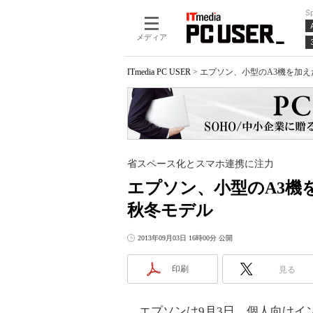
S
メディア
ITmedia PC USER
>
エプソン、小型のA3機を加え
省スペース化とスマホ連携に注力
エプソン、小型のA3機
秋冬モデル
2013年09月03日 16時00分 公開
印刷
見る
エプソンは9月3日、個人向けイン