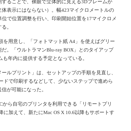
刷することで、裸眼で立体的に見える3Dフレームが
体表示にはならない）。幅423マイクロメートルの
単位で位置調整を行い、印刷開始位置を17マイクロメ
する。
類を用意し、「フォトマット紙 A4」を使えばグリー
。「ウルトラマンBlu-ray BOX」とのタイアップ
ムも年内に提供する予定となっている。
ールプリント」は、セットアップの手順を見直し、
コードで印刷するなどして、少ないステップで進めら
送信が可能になった。
Cから自宅のプリンタを利用できる「リモートプリ
降に加えて、新たにMac OS X 10.6以降もサポートす