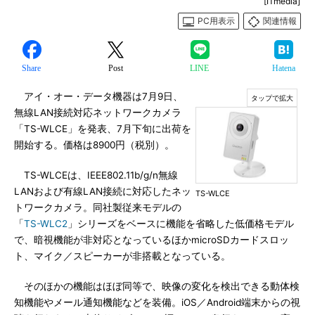
[ITmedia]
PC用表示
関連情報
Share
Post
LINE
Hatena
アイ・オー・データ機器は7月9日、
無線LAN接続対応ネットワークカメラ
「TS-WLCE」を発表、7月下旬に出荷を
開始する。価格は8900円（税別）。
TS-WLCEは、IEEE802.11b/g/n無線
LANおよび有線LAN接続に対応したネッ
TS-WLCE
トワークカメラ。同社製従来モデルの
「
TS-WLC2
」シリーズをベースに機能を省略した低価格モデル
で、暗視機能が非対応となっているほかmicroSDカードスロッ
ト、マイク／スピーカーが非搭載となっている。
そのほかの機能はほぼ同等で、映像の変化を検出できる動体検
知機能やメール通知機能などを装備。iOS／Android端末からの視