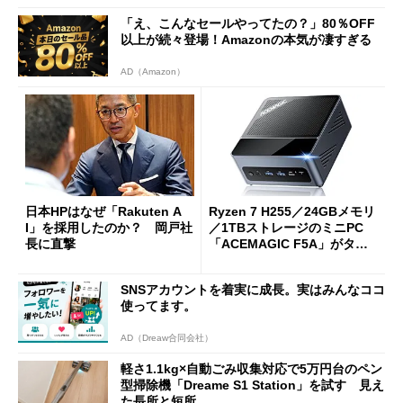
「え、こんなセールやってたの？」80％OFF
以上が続々登場！Amazonの本気が凄すぎる
AD（Amazon）
日本HPはなぜ「Rakuten A
Ryzen 7 H255／24GBメモリ
I」を採用したのか？ 岡戸社
／1TBストレージのミニPC
長に直撃
「ACEMAGIC F5A」がタイ
ムセールで41％オフの10万69
98円に
SNSアカウントを着実に成長。実はみんなココ
使ってます。
AD（Dreaw合同会社）
軽さ1.1kg×自動ごみ収集対応で5万円台のペン
型掃除機「Dreame S1 Station」を試す 見え
た長所と短所