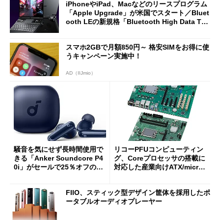
iPhoneやiPad、Macなどのリースプログラム
「Apple Upgrade」が米国でスタート／Bluet
ooth LEの新規格「Bluetooth High Data Thr
oughput」が明...
スマホ2GBで月額850円～ 格安SIMをお得に使
うキャンペーン実施中！
AD（IIJmio）
騒音を気にせず長時間使用で
リコーPFUコンピューティン
きる「Anker Soundcore P4
グ、Coreプロセッサの搭載に
0i」がセールで25％オフの59
対応した産業向けATX/micro
90円に
ATXマザーボード
FIIO、スティック型デザイン筐体を採用したポ
ータブルオーディオプレーヤー