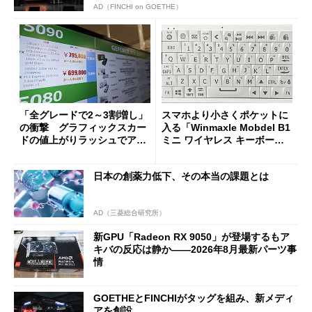
AD（FINCHI on GOETHE）
「全グレードで2～3割増し」
スマホより小さくポケットに
の衝撃 グラフィックスカー
入る「Winmaxle Mobdel B1
ドの値上がりラッシュでアキ
ミニ ワイヤレス キーボー
バの購入制限が深刻化
ド」がセールで10％オフの37
94円に
日本の創薬力低下、その本当の課題とは
AD（三菱総合研究所）
新GPU「Radeon RX 9050」が登場するもア
キバの反応は静か――2026年8月最新パーツ事
情
GOETHEとFINCHIがタッグを組み、新メディ
アを創設