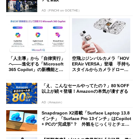
AD（FINCHI on GOETHE）
「人主導」から「自律実行」
空飛ぶジンバルカメラ「HOV
へ――進化する「Microsoft
ERAir VERSA」登場 手持ち
365 Copilot」の新機能とエ
スタイルからカメラドローン
ージェントAIの現在地
に合体変形
「え、こんなセールやってたの？」80％OFF
以上が続々登場！Amazonの本気が凄すぎる
AD（Amazon）
Snapdragon X2搭載「Surface Laptop 13.8
インチ」「Surface Pro 13インチ」はCopilot
+ PCの“完成形”？ 外観をじっくりとチェッ
クしてみた