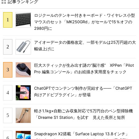
記事ランキング
ロジクールのテンキー付きキーボード・ワイヤレス小型
マウスのセット「MK250GRd」がセールで15％オフの
2980円に
アイオーデータの価格改定、一部モデルは25万円超の大
幅値上げに
巨大スティックが生み出す謎の“脳汁感” XPPen「Pilot
Pro 編集コンソール」のお絵描き実用度をチェック
ChatGPTでコンテンツ制作が完結する――「ChatGPT
向けアドビプラグイン」が登場
軽さ1.1kg×自動ごみ収集対応で5万円台のペン型掃除機
「Dreame S1 Station」を試す 見えた長所と短所
Snapdragon X2搭載「Surface Laptop 13.8インチ」