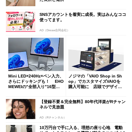
SNSアカウントを着実に成長。実はみんなココ
使ってます。
AD（Dreaw合同会社）
Mini LED×240Hz×ペン入力、
ノジマの「VAIO Shop in Sh
さらにドッキングも！ EHO
op」でカスタマイズVAIOを
MEWEIの"全部入り"16型モ
購入可能に 店頭でデザイン
バイルディスプレイ「TM-16
や質感を確認しながら購入可
0PW」徹底レビュー
能
【登録不要＆完全無料】80年代洋楽がRチャン
ネルで見放題
AD（Rチャンネル）
10万円台で手に入る、理想の座り心地 電動