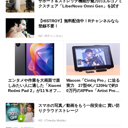
サポート＆ストレッチ機能が魅力のエルゴノミ
クスチェア「LiberNovo Omni Gen」を試す
【HISTROY】無料配信中！Rチャンネルなら
登録不要！
AD（Rチャンネル）
エンタメや作業を大画面で楽
Wacom「Cintiq Pro」に迫る
しみたい人に適した「Xiaomi
実力 27型4K／120Hzで約3
Redmi Pad 2」が11％オフの
0万円のXPPen「Artist Pro 2
2万4980円に
7（Gen 2）」でお絵描きして
分かった魅力と妥協点
スマホの写真／動画をもう一段安全に 買い切
りクラウドストレージ
AD（ITmedia Mobile）