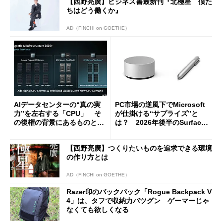
【西野亮廣】ビジネス書最新刊『北極星 僕た
ちはどう働くか』
AD（FINCHI on GOETHE）
AIデータセンターの“真の実
PC市場の逆風下でMicrosoft
力”を左右する「CPU」 そ
が仕掛ける“サプライズ”と
の復権の背景にあるものと
は？ 2026年後半のSurface
は？
新製品を予想する
【西野亮廣】つくりたいものを追求できる環境
の作り方とは
AD（FINCHI on GOETHE）
Razer印のバックパック「Rogue Backpack V
4」は、タフで収納力バツグン ゲーマーじゃ
なくても欲しくなる