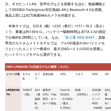
力、ギガビットLAN、音声出力などを搭載するほか、無線機能と
してIEEE802.11a/b/g/n/ac対応無線LANとBluetooth 4.0を搭載。
液晶上部には92万画素Webカメラを内蔵する。
本体サイズは、320.8（幅）×235（奥行）×17.1～19.3（高さ）
ミリ、重量は約1.59キロ。バッテリー駆動時間はJEITA 2.0の測定
で公称約8.2時間としている。なお、「
富士通 WEB MART
」直販
専売のカスタムメイドモデルでは、フルHD液晶や4Gバイトメモ
リといったエントリー構成や、最大256GバイトのSSDを搭載し
たハイスペックモデルも選択できる。
FMV LIFEBOOK TH店頭モデルの概要（その1）
シリーズ名
モデル
タイ
従来比較
CPU
メモリ
HDD
OS
名
プ
LIFEBOOK
TH90/T
2in1
新世代
Core i5-
8GB
500GB
64
TH
（1色）
（液
CPU、11ac
5200U
（DDR3L）
ハイブ
版
晶回
対応、キー
（2.2GHz
リッド
Win
転
ボード強化
／最大
HDD
8.1
式）
2.7GHz）
（NAND
Upd