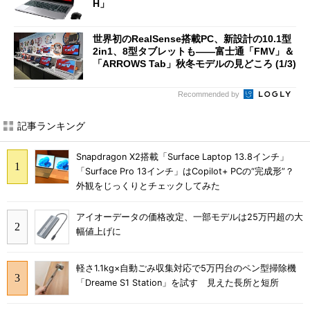
H」
世界初のRealSense搭載PC、新設計の10.1型
2in1、8型タブレットも――富士通「FMV」＆
「ARROWS Tab」秋冬モデルの見どころ (1/3)
Recommended by
記事ランキング
Snapdragon X2搭載「Surface Laptop 13.8インチ」
「Surface Pro 13インチ」はCopilot+ PCの“完成形”？
外観をじっくりとチェックしてみた
アイオーデータの価格改定、一部モデルは25万円超の大
幅値上げに
軽さ1.1kg×自動ごみ収集対応で5万円台のペン型掃除機
「Dreame S1 Station」を試す 見えた長所と短所