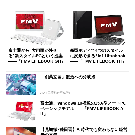
富士通から“大画面が外せ
新型ボディで4つのスタイル
る”新スタイルPCという提案
に変形できる2in1 Ultrabook
――「FMV LIFEBOOK GH」
――「FMV LIFEBOOK TH」
「創薬立国」復活への分岐点
AD（三菱総合研究所）
富士通、Windows 10搭載の15.6型ノートPC
ベーシックモデル――「FMV LIFEBOOK A
H」
【見城徹×藤田晋】AI時代でも変わらない経営
者の本質