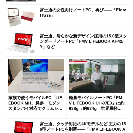
富士通の女性向けノートPC、再び――「Flora
l Kiss」
富士通、滑らかな新デザイン採用の15.6型スタ
ンダードノートPC「FMV LIFEBOOK AH42/
Y」など
家族で使うモバイルPC「LIF
軽量モバイルノートPC「FM
EBOOK MH」見参 モダン
V LIFEBOOK UH-X/E3」は約
スタンバイ対応でクラムシェ
638g→約634g 世界最軽量
ルと2in1を用意
記録更新（メーカー調べ）
富士通、タッチ対応の4Kモデルなど 主力の15.
6型ノートPCを刷新――「FMV LIFEBOOK A