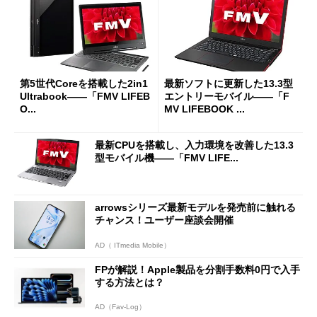
第5世代Coreを搭載した2in1
最新ソフトに更新した13.3型
Ultrabook――「FMV LIFEB
エントリーモバイル――「F
O...
MV LIFEBOOK ...
最新CPUを搭載し、入力環境を改善した13.3
型モバイル機――「FMV LIFE...
arrowsシリーズ最新モデルを発売前に触れる
チャンス！ユーザー座談会開催
AD（ ITmedia Mobile）
FPが解説！Apple製品を分割手数料0円で入手
する方法とは？
AD（Fav-Log）