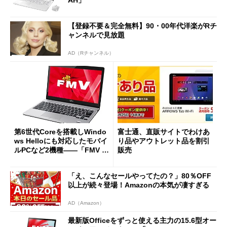
【登録不要＆完全無料】90・00年代洋楽がRチ
ャンネルで見放題
AD（Rチャンネル）
第6世代Coreを搭載しWindo
富士通、直販サイトでわけあ
ws Helloにも対応したモバイ
り品やアウトレット品を割引
ルPCなど2機種――「FMV LI
販売
FEBOOK SH／CH」
「え、こんなセールやってたの？」80％OFF
以上が続々登場！Amazonの本気が凄すぎる
AD（Amazon）
最新版Officeをずっと使える主力の15.6型オー