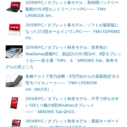
2015年PC／タブレット春モデル：長時間バッテリー
駆動の15.6型エントリーノートPC――「FMV
LIFEBOOK AH」
2015年PC／タブレット春モデル：ソフトが最新版に
なった21.5型オールインワンPC――「FMV ESPRIMO
FH」
2014年PC／タブレット秋冬モデル：世界初の
RealSense搭載PC、新設計の10.1型2in1、8型タブレッ
トも――富士通「FMV」＆「ARROWS Tab」秋冬モ
デルの見どころ
各種テストで実力診断：8万円台からの直販限定13.3
型モバイルノート――「FMV LIFEBOOK
UH（WU1/S）」
2014年PC／タブレット秋冬モデル：片手で持ちやす
い126ミリ幅の8型Windowsタブレット
――「ARROWS Tab QH33」
2014年PC／タブレット秋冬モデル：着脱キーボード