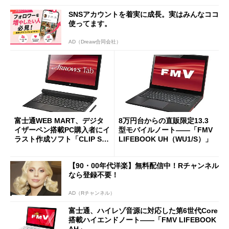
SNSアカウントを着実に成長。実はみんなココ
使ってます。
AD（Dreaw合同会社）
富士通WEB MART、デジタ
8万円台からの直販限定13.3
イザーペン搭載PC購入者にイ
型モバイルノート――「FMV
ラスト作成ソフト「CLIP ST
LIFEBOOK UH（WU1/S）」
UDIO PAINT PRO」をプレゼ
ント――先着200名
【90・00年代洋楽】無料配信中！Rチャンネル
なら登録不要！
AD（Rチャンネル）
富士通、ハイレゾ音源に対応した第6世代Core
搭載ハイエンドノート――「FMV LIFEBOOK
AH」