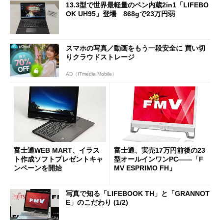
13.3型で世界最軽量のペン内蔵2in1「LIFEBO
OK UH95」登場 868gで23万円弱
スマホの写真／動画をもう一段安全に 買い切
りクラウドストレージ
AD（ITmedia Mobile）
富士通WEB MART、イラス
富士通、実売17万円前後の23
ト作成ソフトプレゼントキャ
型オールインワンPC――「F
ンペーンを開始
MV ESPRIMO FH」
写真で知る「LIFEBOOK TH」と「GRANNOT
E」のこだわり (1/2)