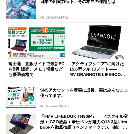
日本の創薬力低下、その本当の課題とは
AD（三菱総合研究所）
富士通、直販サイトで最新PC
“アクティブシニア”に向けた
を割引販売、メモリ増量など
15.6型フルHDノート――「F
も優遇価格で
MV GRANNOTE LIFEBOOK
AH」
SNSアカウントを着実に成長。実はみんなココ
使ってます。
AD（Dreaw合同会社）
「FMV LIFEBOOK TH90/P」――4スタイル変
形＋IGZO液晶＋筆圧ペンが魅力の13.3型Ultra
bookを徹底検証（ベンチマークテスト編） (1/
2)