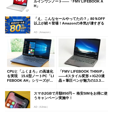
ルインワンノート――「FMV LIFEBOOK A
H」
「え、こんなセールやってたの？」80％OFF
以上が続々登場！Amazonの本気が凄すぎる
AD（Amazon）
CPUと「ふくまろ」の高速化
「FMV LIFEBOOK TH90/P」
を実現 15.6型ノートPC「LI
――4スタイル変形＋IGZO液
FEBOOK AH」シリーズがラ
晶＋筆圧ペンが魅力の13.3型
インアップを一新
Ultrabookを徹底検証（使い
勝手編） (1/3)
スマホ2GBで月額850円～ 格安SIMをお得に使
うキャンペーン実施中！
AD（IIJmio）