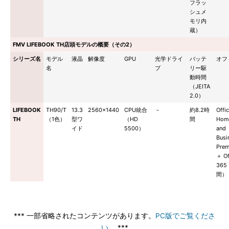
フラッ
シュメ
モリ内
蔵）
FMV LIFEBOOK TH店頭モデルの概要（その2）
シリーズ名
モデル
液晶
解像度
GPU
光学ドライ
バッテ
オフ
名
ブ
リー駆
動時間
（JEITA
2.0）
LIFEBOOK
TH90/T
13.3
2560×1440
CPU統合
－
約8.2時
Offi
TH
（1色）
型ワ
（HD
間
Hom
イド
5500）
and
Busi
Pre
＋ Of
365
間）
*** 一部省略されたコンテンツがあります。
PC版でご覧くださ
い。
***