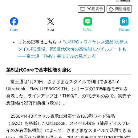
[ITmedia]
PC用表示
関連情報
Share
Post
LINE
Hatena
まとめ記事はこちら →
“小型PC＋ワイヤレス液晶”の新ス
タイルPC登場、第5世代Coreの高性能モバイルノートも
――富士通「FMV」春モデルの見どころ
第5世代Coreで基本性能を強化
富士通は1月20日、さまざまなスタイルで利用できる2in1
Ultrabook「FMV LIFEBOOK TH」シリーズの2015年春モデルを
発表した。ラインアップは「TH90/T」の1モデルのみで、実売予
想価格は22万円前後（税別）。
2560×1440ピクセル表示に対応する13.3型ワイド液晶
（IGZO）を搭載したUltrabook。スイベル構造（液晶ディスプレ
イの左右回転機能）によって、さまざまなスタイルで活用できる
ほか、筆圧ペン機能も備える。2015年春モデルではCPUに第5世