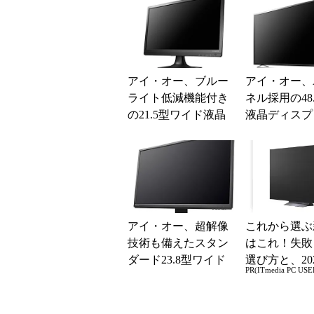
化に伴う措置
晶
アイ・オー、ブルー
アイ・オー、
ライト低減機能付き
ネル採用の48.
の21.5型ワイド液晶
液晶ディスプ
「LCD-MF225XBR
2」
アイ・オー、超解像
これから選ぶ
技術も備えたスタン
はこれ！失敗
ダード23.8型ワイド
選び方と、20
PR(ITmedia PC USE
液晶など3製品
の一押しモデ