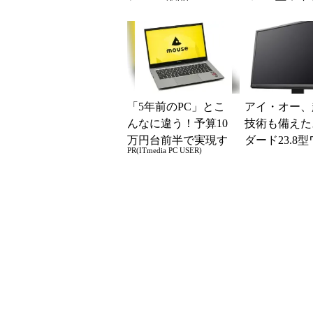
MF276XDB」
「LCD-MF22
2」
「5年前のPC」とこ
アイ・オー、
んなに違う！予算10
技術も備えた
万円台前半で実現す
ダード23.8
PR(ITmedia PC USER)
る快適PCライフ
液晶など3製