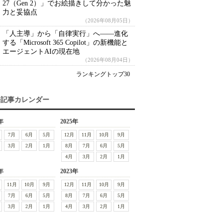
27（Gen 2）」でお絵描きして分かった魅
力と妥協点
（2026年08月05日）
「人主導」から「自律実行」へ――進化
する「Microsoft 365 Copilot」の新機能と
エージェントAIの現在地
（2026年08月04日）
ランキングトップ30
去記事カレンダー
年
2025年
7月
6月
5月
12月
11月
10月
9月
3月
2月
1月
8月
7月
6月
5月
4月
3月
2月
1月
年
2023年
11月
10月
9月
12月
11月
10月
9月
7月
6月
5月
8月
7月
6月
5月
3月
2月
1月
4月
3月
2月
1月