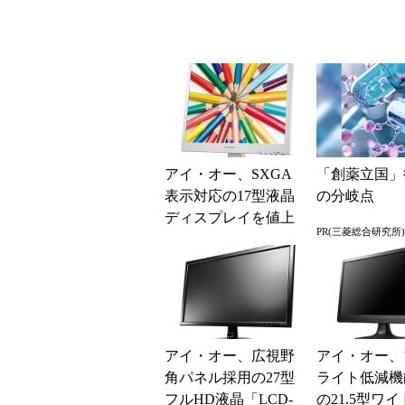
アイ・オー、SXGA
「創薬立国」
表示対応の17型液晶
の分岐点
ディスプレイを値上
PR(三菱総合研究所)
げ 部材調達の困難
化に伴う措置
アイ・オー、広視野
アイ・オー、
角パネル採用の27型
ライト低減機
フルHD液晶「LCD-
の21.5型ワ