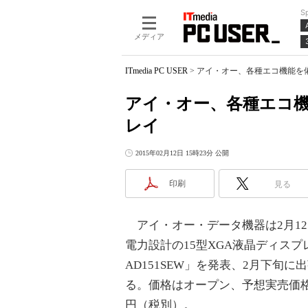
S
メディア
ITmedia PC USER
>
アイ・オー、各種エコ機能を備
アイ・オー、各種エコ機
レイ
2015年02月12日 15時23分 公開
印刷
見る
アイ・オー・データ機器は2月1
電力設計の15型XGA液晶ディスプレ
AD151SEW」を発表、2月下旬に
る。価格はオープン、予想実売価格は
円（税別）。