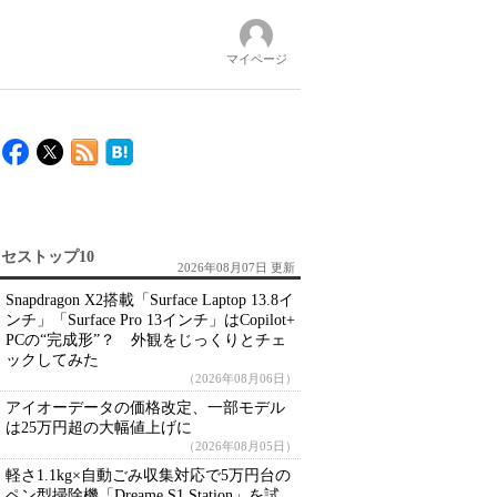
マイページ
セストップ10
2026年08月07日 更新
Snapdragon X2搭載「Surface Laptop 13.8イ
ンチ」「Surface Pro 13インチ」はCopilot+
PCの“完成形”？ 外観をじっくりとチェ
ックしてみた
（2026年08月06日）
アイオーデータの価格改定、一部モデル
は25万円超の大幅値上げに
（2026年08月05日）
軽さ1.1kg×自動ごみ収集対応で5万円台の
ペン型掃除機「Dreame S1 Station」を試