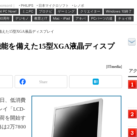
ponsord｜
日本マイクロソフト
レノボ
PHILIPS
ミニPC
プロナビ
ゲーミング
クリエイター
Windows 10終了
AI PC Now!
30周年
デジモノ
教育とIT
Mac・iPad
アキバ
PCパーツの道
チョイ得
えた15型XGA液晶ディスプレイ
能を備えた15型XGA液晶ディスプ
[
ITmedia
]
アク
Share
2日、低消費
イ「LCD-
出荷を開始す
2万7800