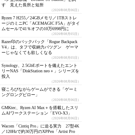
す 見えた長所と短所
（2026年08月06日）
Ryzen 7 H255／24GBメモリ／1TBストレ
ージのミニPC「ACEMAGIC F5A」がタイ
ムセールで41％オフの10万6998円に
（2026年08月05日）
Razer印のバックパック「Rogue Backpack
V4」は、タフで収納力バツグン ゲーマ
ーじゃなくても欲しくなる
（2026年08月05日）
Synology、2.5GbEポートを備えたエント
リーNAS「DiskStation neo＋」シリーズを
投入
（2026年08月06日）
寝ころびながらゲームができる「ゲーミ
ングロングピロー」
（2026年08月06日）
GMKtec、Ryzen AI Max＋を搭載したスリ
ムAIワークステーション「EVO-X3」
（2026年08月06日）
Wacom「Cintiq Pro」に迫る実力 27型4K
／120Hzで約30万円のXPPen「Artist Pro