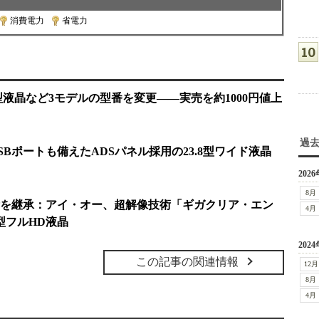
消費電力
|
省電力
型液晶など3モデルの型番を変更――実売を約1000円値上
過
Bポートも備えたADSパネル採用の23.8型ワイド液晶
2026
8月
を継承：アイ・オー、超解像技術「ギガクリア・エン
4月
7型フルHD液晶
2024
この記事の関連情報
12月
8月
4月