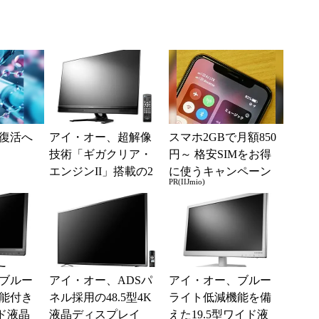
復活へ
アイ・オー、超解像
スマホ2GBで月額850
技術「ギガクリア・
円～ 格安SIMをお得
エンジンII」搭載の2
に使うキャンペーン
PR(IIJmio)
3.8／27型フルHD液
実施中！
晶
ブルー
アイ・オー、ADSパ
アイ・オー、ブルー
能付き
ネル採用の48.5型4K
ライト低減機能を備
イド液晶
液晶ディスプレイ
えた19.5型ワイド液