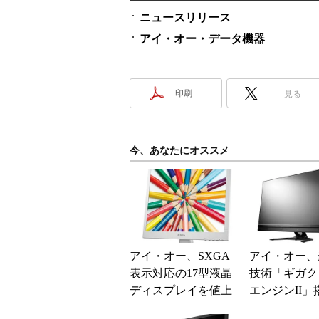
ニュースリリース
アイ・オー・データ機器
印刷
見る
今、あなたにオススメ
アイ・オー、SXGA
アイ・オー、
表示対応の17型液晶
技術「ギガク
ディスプレイを値上
エンジンII」
げ 部材調達の困難
3.8／27型フ