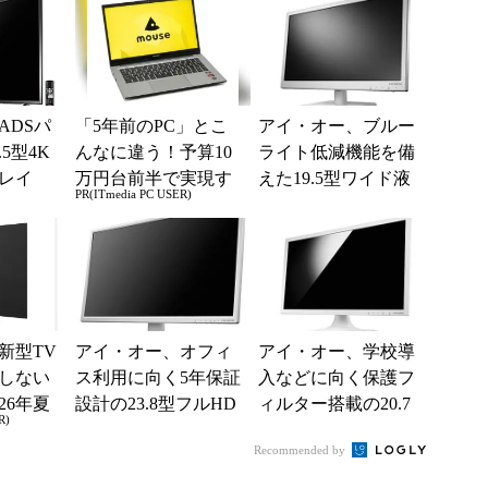
ADSパ
「5年前のPC」とこ
アイ・オー、ブルー
5型4K
んなに違う！予算10
ライト低減機能を備
レイ
万円台前半で実現す
えた19.5型ワイド液
PR(ITmedia PC USER)
る快適PCライフ
晶「LCD-AD203E
W」
新型TV
アイ・オー、オフィ
アイ・オー、学校導
しない
ス利用に向く5年保証
入などに向く保護フ
26年夏
設計の23.8型フルHD
ィルター搭載の20.7
R)
ル
液晶「LCD-AD243E
型フルHD液晶
Recommended by
D」