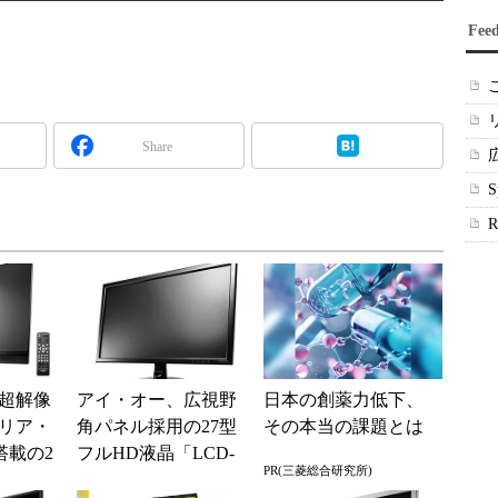
Fee
Share
超解像
アイ・オー、広視野
日本の創薬力低下、
リア・
角パネル採用の27型
その本当の課題とは
搭載の2
フルHD液晶「LCD-
PR(三菱総合研究所)
ルHD液
MF276XDB」