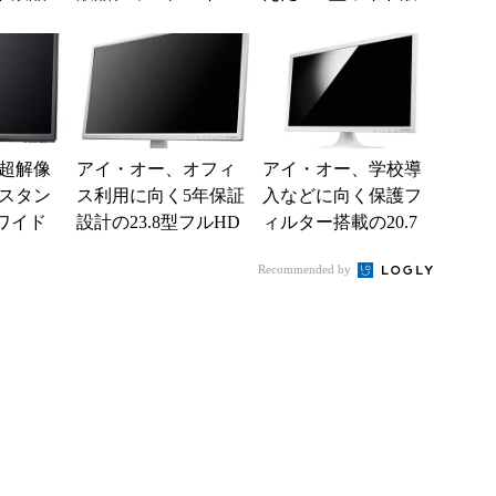
5XBR
晶「LCD-AD203E
W」
超解像
アイ・オー、オフィ
アイ・オー、学校導
スタン
ス利用に向く5年保証
入などに向く保護フ
型ワイド
設計の23.8型フルHD
ィルター搭載の20.7
品
液晶「LCD-AD243E
型フルHD液晶
Recommended by
D」