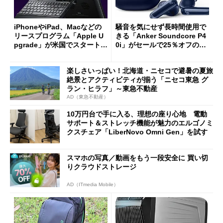
iPhoneやiPad、Macなどの
騒音を気にせず長時間使用で
リースプログラム「Apple U
きる「Anker Soundcore P4
pgrade」が米国でスタート／
0i」がセールで25％オフの59
Bluetooth LEの新規格「Blu
90円に
etooth High Data Throughp
楽しさいっぱい！北海道・ニセコで避暑の夏旅
ut」が明...
絶景とアクティビティが揃う「ニセコ東急 グ
ラン・ヒラフ」～東急不動産
AD（東急不動産）
10万円台で手に入る、理想の座り心地 電動
サポート＆ストレッチ機能が魅力のエルゴノミ
クスチェア「LiberNovo Omni Gen」を試す
スマホの写真／動画をもう一段安全に 買い切
りクラウドストレージ
AD（ITmedia Mobile）