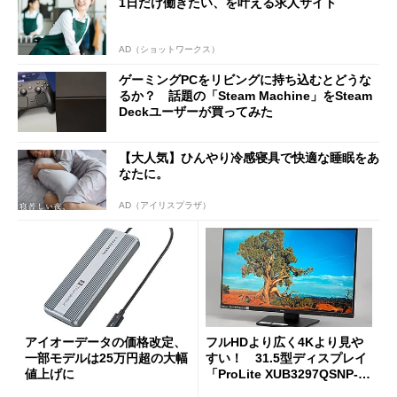
1日だけ働きたい、を叶える求人サイト
AD（ショットワークス）
ゲーミングPCをリビングに持ち込むとどうな
るか？ 話題の「Steam Machine」をSteam
Deckユーザーが買ってみた
【大人気】ひんやり冷感寝具で快適な睡眠をあ
なたに。
AD（アイリスプラザ）
アイオーデータの価格改定、
フルHDより広く4Kより見や
一部モデルは25万円超の大幅
すい！ 31.5型ディスプレイ
値上げに
「ProLite XUB3297QSNP-B
1J」がテレワークにピッタリ