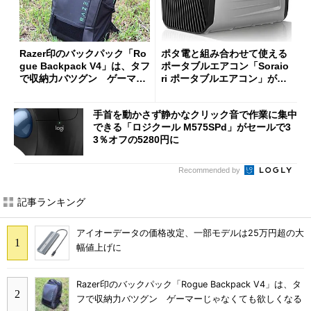
Razer印のバックパック「Ro
ポタ電と組み合わせて使える
gue Backpack V4」は、タフ
ポータブルエアコン「Soraio
で収納力バツグン ゲーマー
ri ポータブルエアコン」がセ
じゃなくても欲しくなる
ールで16％オフの2万9980円
に
手首を動かさず静かなクリック音で作業に集中
できる「ロジクール M575SPd」がセールで3
3％オフの5280円に
Recommended by
記事ランキング
アイオーデータの価格改定、一部モデルは25万円超の大
幅値上げに
Razer印のバックパック「Rogue Backpack V4」は、タ
フで収納力バツグン ゲーマーじゃなくても欲しくなる