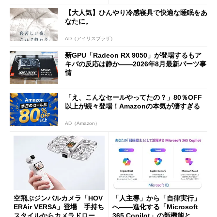
な理由
【大人気】ひんやり冷感寝具で快適な睡眠をあ
なたに。
AD（アイリスプラザ）
新GPU「Radeon RX 9050」が登場するもア
キバの反応は静か――2026年8月最新パーツ事
情
「え、こんなセールやってたの？」80％OFF
以上が続々登場！Amazonの本気が凄すぎる
AD（Amazon）
空飛ぶジンバルカメラ「HOV
「人主導」から「自律実行」
ERAir VERSA」登場 手持ち
へ――進化する「Microsoft
スタイルからカメラドローン
365 Copilot」の新機能とエ