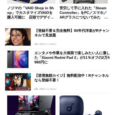
ノジマの「VAIO Shop in Sh
苦労して手に入れた「Steam
op」でカスタマイズVAIOを
Controller」をPC／スマホ／
購入可能に 店頭でデザイン
ARグラスにつないでみた ゲ
や質感を確認しながら購入可
ーム体験や実用性は？
能
【登録不要＆完全無料】80年代洋楽がRチャン
ネルで見放題
AD（Rチャンネル）
エンタメや作業を大画面で楽しみたい人に適し
た「Xiaomi Redmi Pad 2」が11％オフの2万4
980円に
【逆境無頼カイジ】無料配信中！Rチャンネル
なら登録不要！
AD（Rチャンネル）