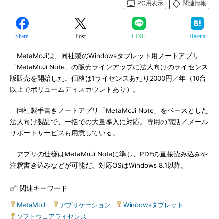
PC用表示
関連情報
Share
Post
LINE
Hatena
MetaMoJiは、同社製のWindowsタブレット用ノートアプリ
「MetaMoJi Note」の販売ラインアップに法人向けのライセンス
版販売を開始した。価格は1ライセンスあたり2000円／年（10台
以上でボリュームディスカウントあり）。
同社製手書きノートアプリ「MetaMoJi Note」をベースとした
法人向け製品で、一括での大量導入に対応。専用の電話／メール
サポートサービスも用意している。
アプリの仕様はMetaMoJi Noteに準じ、PDFの直接読み込みや
注釈書き込みなどが可能だ。対応OSはWindows 8.1以降。
関連キーワード
MetaMoJi
|
アプリケーション
|
Windowsタブレット
|
ソフトウェアライセンス