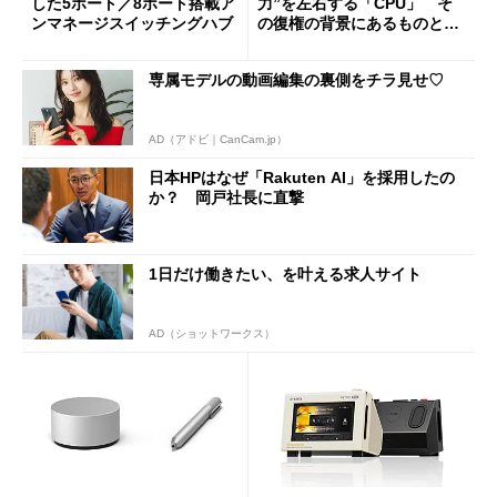
した5ポート／8ポート搭載ア
力”を左右する「CPU」 そ
ンマネージスイッチングハブ
の復権の背景にあるものと
は？
専属モデルの動画編集の裏側をチラ見せ♡
AD（アドビ｜CanCam.jp）
日本HPはなぜ「Rakuten AI」を採用したの
か？ 岡戸社長に直撃
1日だけ働きたい、を叶える求人サイト
AD（ショットワークス）