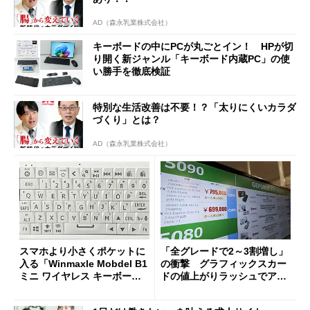
AD（森永乳業株式会社）
キーボードの中にPCが丸ごとイン！ HPが切
り開く新ジャンル「キーボード内蔵PC」の使
い勝手を徹底検証
特別な生活改善は不要！？「太りにくいカラダ
づくり」とは？
AD（森永乳業株式会社）
スマホより小さくポケットに
「全グレードで2～3割増し」
入る「Winmaxle Mobdel B1
の衝撃 グラフィックスカー
ミニ ワイヤレス キーボー
ドの値上がりラッシュでアキ
ド」がセールで10％オフの37
バの購入制限が深刻化
94円に