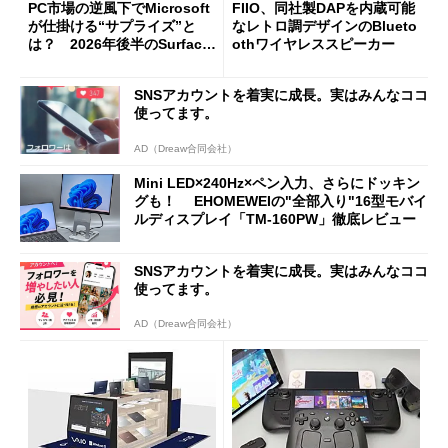
PC市場の逆風下でMicrosoft
FIIO、同社製DAPを内蔵可能
が仕掛ける“サプライズ”と
なレトロ調デザインのBlueto
は？ 2026年後半のSurface
othワイヤレススピーカー
新製品を予想する
SNSアカウントを着実に成長。実はみんなココ
使ってます。
AD（Dreaw合同会社）
Mini LED×240Hz×ペン入力、さらにドッキン
グも！ EHOMEWEIの"全部入り"16型モバイ
ルディスプレイ「TM-160PW」徹底レビュー
SNSアカウントを着実に成長。実はみんなココ
使ってます。
AD（Dreaw合同会社）