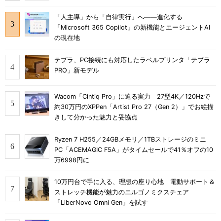
「人主導」から「自律実行」へ――進化する
「Microsoft 365 Copilot」の新機能とエージェントAI
の現在地
テプラ、PC接続にも対応したラベルプリンタ「テプラ
PRO」新モデル
Wacom「Cintiq Pro」に迫る実力 27型4K／120Hzで
約30万円のXPPen「Artist Pro 27（Gen 2）」でお絵描
きして分かった魅力と妥協点
Ryzen 7 H255／24GBメモリ／1TBストレージのミニ
PC「ACEMAGIC F5A」がタイムセールで41％オフの10
万6998円に
10万円台で手に入る、理想の座り心地 電動サポート＆
ストレッチ機能が魅力のエルゴノミクスチェア
「LiberNovo Omni Gen」を試す