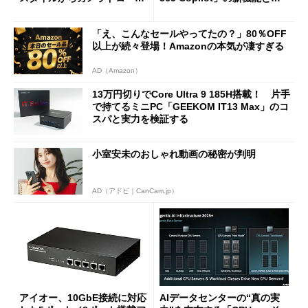
に合体変形
ージェントAIの現在地
「え、こんなセールやってたの？」80％OFF
以上が続々登場！Amazonの本気が凄すぎる
AD（Amazon）
13万円切りでCore Ultra 9 185H搭載！ 片手
で持てるミニPC「GEEKOM IT13 Max」のコ
スパと実力を検証する
小室安未のおしゃれ動画の秘密が判明
AD（アドビ｜CanCam.jp）
アイオー、10GbE接続に対応
AIデータセンターの“真の実