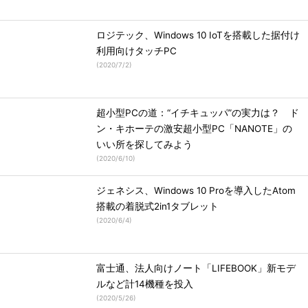
ロジテック、Windows 10 IoTを搭載した据付け
利用向けタッチPC
(
2020/7/2
)
超小型PCの道：“イチキュッパ”の実力は？ ド
ン・キホーテの激安超小型PC「NANOTE」の
いい所を探してみよう
(
2020/6/10
)
ジェネシス、Windows 10 Proを導入したAtom
搭載の着脱式2in1タブレット
(
2020/6/4
)
富士通、法人向けノート「LIFEBOOK」新モデ
ルなど計14機種を投入
(
2020/5/26
)