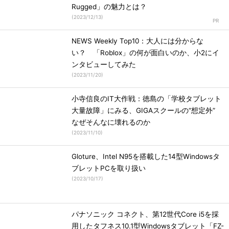
Rugged」の魅力とは？
(
2023/12/13
)
NEWS Weekly Top10：大人には分からな
い？ 「Roblox」の何が面白いのか、小2にイ
ンタビューしてみた
(
2023/11/20
)
小寺信良のIT大作戦：徳島の「学校タブレット
大量故障」にみる、GIGAスクールの“想定外”
なぜそんなに壊れるのか
(
2023/11/10
)
Gloture、Intel N95を搭載した14型Windowsタ
ブレットPCを取り扱い
(
2023/10/17
)
パナソニック コネクト、第12世代Core i5を採
用したタフネス10.1型Windowsタブレット「FZ-