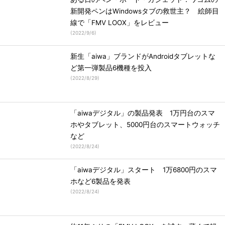
新開発ペンはWindowsタブの救世主？ 絵師目
線で「FMV LOOX」をレビュー
(
2022/9/6
)
新生「aiwa」ブランドがAndroidタブレットな
ど第一弾製品6機種を投入
(
2022/8/29
)
「aiwaデジタル」の製品発表 1万円台のスマ
ホやタブレット、5000円台のスマートウォッチ
など
(
2022/8/24
)
「aiwaデジタル」スタート 1万6800円のスマ
ホなど6製品を発表
(
2022/8/24
)