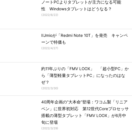
ノートPCよりタブレットが主力になる可能
性 Windowsタブレットはどうなる？
(
2022/6/22
)
IIJmioが「Redmi Note 10T」を発売 キャンペ
ーンで特価も
(
2022/4/27
)
約11年ぶりの「FMV LOOX」 「超小型PC」か
ら「薄型軽量タブレットPC」になったのはな
ぜ？
(
2022/3/30
)
40周年企画の“大本命”登場：ワコム製「リニア
ペン」に世界初対応 第12世代Coreプロセッサ
搭載の薄型タブレット「FMV LOOX」が6月中
旬に登場
(
2022/3/29
)