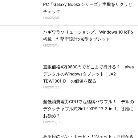
PC「Galaxy Book3シリーズ」実機をサクッと
チェック
(
2023/2/2
)
ハギワラソリューションズ、Windows 10 IoTを
搭載した堅牢設計の8型タブレット
(
2023/2/1
)
直販価格4万9800円でどこまで行ける？ aiwa
デジタルのWindowsタブレット「JA2-
TBW1001-D」の価値を探る
(
2023/1/23
)
超低消費電力CPUでも結構パワフル！ デルの
デタッチャブル式2in1「XPS 13 2-in-1」は誰に
お勧め？
(
2022/12/30
)
ある日のペン・ボード・ガジェット：お絵かき