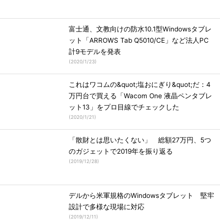
富士通、文教向けの防水10.1型Windowsタブレ
ット「ARROWS Tab Q5010/CE」など法人PC
計9モデルを発表
(
2020/1/23
)
これはワコムの&quot;塩おにぎり&quot;だ：4
万円台で買える「Wacom One 液晶ペンタブレ
ット13」をプロ目線でチェックした
(
2020/1/21
)
「散財とは思いたくない」 総額27万円、5つ
のガジェットで2019年を振り返る
(
2019/12/28
)
デルから米軍規格のWindowsタブレット 堅牢
設計で多様な現場に対応
(
2019/12/11
)