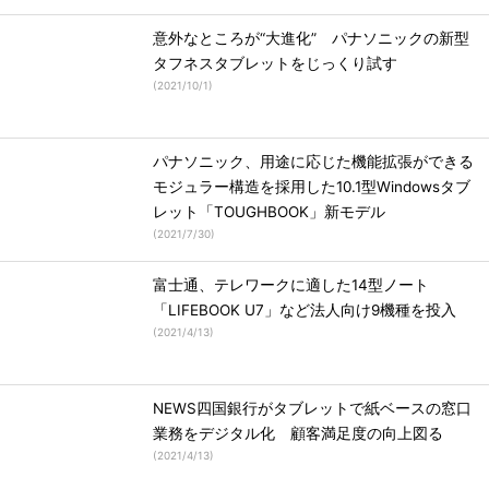
意外なところが“大進化” パナソニックの新型
タフネスタブレットをじっくり試す
(
2021/10/1
)
パナソニック、用途に応じた機能拡張ができる
モジュラー構造を採用した10.1型Windowsタブ
レット「TOUGHBOOK」新モデル
(
2021/7/30
)
富士通、テレワークに適した14型ノート
「LIFEBOOK U7」など法人向け9機種を投入
(
2021/4/13
)
NEWS四国銀行がタブレットで紙ベースの窓口
業務をデジタル化 顧客満足度の向上図る
(
2021/4/13
)