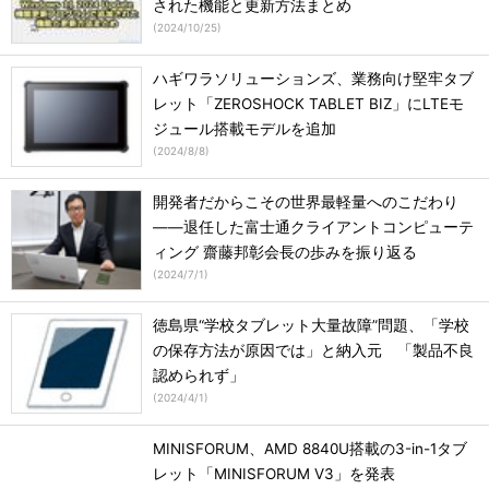
された機能と更新方法まとめ
(
2024/10/25
)
ハギワラソリューションズ、業務向け堅牢タブ
レット「ZEROSHOCK TABLET BIZ」にLTEモ
ジュール搭載モデルを追加
(
2024/8/8
)
開発者だからこその世界最軽量へのこだわり
――退任した富士通クライアントコンピューテ
ィング 齋藤邦彰会長の歩みを振り返る
(
2024/7/1
)
徳島県“学校タブレット大量故障”問題、「学校
の保存方法が原因では」と納入元 「製品不良
認められず」
(
2024/4/1
)
MINISFORUM、AMD 8840U搭載の3-in-1タブ
レット「MINISFORUM V3」を発表