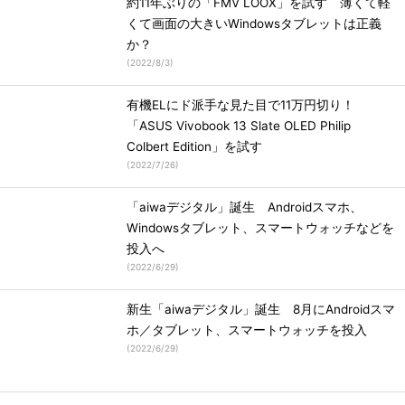
約11年ぶりの「FMV LOOX」を試す 薄くて軽
くて画面の大きいWindowsタブレットは正義
か？
(
2022/8/3
)
有機ELにド派手な見た目で11万円切り！
「ASUS Vivobook 13 Slate OLED Philip
Colbert Edition」を試す
(
2022/7/26
)
「aiwaデジタル」誕生 Androidスマホ、
Windowsタブレット、スマートウォッチなどを
投入へ
(
2022/6/29
)
新生「aiwaデジタル」誕生 8月にAndroidスマ
ホ／タブレット、スマートウォッチを投入
(
2022/6/29
)