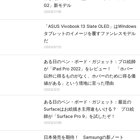
G2」新モデル
(
2023/7/19
)
「ASUS Vivobook 13 Slate OLED」はWindows
タブレットのイメージを覆すファンレスモデル
だ
(
2023/5/12
)
ある日のペン・ボード・ガジェット：プロ絵師
が「iPad Pro 2022」をレビュー！ 「ホバー
以外に得るものがなく、ホバーのために得る価
値がある」という境地に至った理由
(
2023/3/2
)
ある日のペン・ボード・ガジェット：最近の
Surfaceはお絵描き主用途もいける？ プロ絵
師が「Surface Pro 9」を試したぞ！
(
2023/2/28
)
日本発売を期待！ Samsungの新ノート