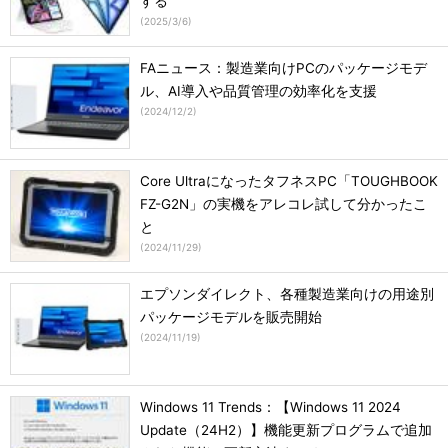
する
(
2025/3/6
)
FAニュース：製造業向けPCのパッケージモデ
ル、AI導入や品質管理の効率化を支援
(
2024/12/2
)
Core UltraになったタフネスPC「TOUGHBOOK
FZ-G2N」の実機をアレコレ試して分かったこ
と
(
2024/11/29
)
エプソンダイレクト、各種製造業向けの用途別
パッケージモデルを販売開始
(
2024/11/19
)
Windows 11 Trends：【Windows 11 2024
Update（24H2）】機能更新プログラムで追加