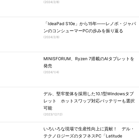
(
2024/2/8
)
「IdeaPad S10e」から15年――レノボ・ジャパ
ンのコンシューマーPCの歩みを振り返る
(
2024/2/8
)
MINISFORUM、Ryzen 7搭載のAIタブレットを
発売
(
2024/1/4
)
デル、堅牢筐体を採用した10.1型Windowsタブ
レット ホットスワップ対応バッテリーも選択
可能
(
2023/12/12
)
いろいろな現場で生産性向上に貢献！ デル・
テクノロジーズのタフネスPC「Latitude