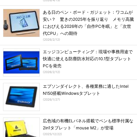
(
2026/4/15
)
ある日のペン・ボード・ガジェット：ワコムが
安い？ 驚きの2025年を振り返り メモリ高騰
におびえる2026年の「自作PC冬眠」と「次世
代CPU」への期待
(
2026/2/12
)
エッジコンピューティング：現場や事務用途で
快適に使える防塵防水対応の10.1型タブレット
PCを発売
(
2026/2/12
)
エプソンダイレクト、各種業務に適したIntel
N150搭載Windowsタブレット
(
2026/1/27
)
広色域の有機ELパネル搭載でペンも標準付属な
2in1タブレット「mouse M2」が登場
(
2025/12/22
)