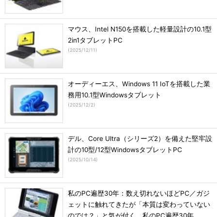
マウス、Intel N150を搭載した軽量設計の10.1型
2in1タブレットPC
(
2025/12/11
)
オーディーエス、Windows 11 IoTを搭載した業
務用10.1型Windowsタブレット
(
2025/12/2
)
デル、Core Ultra（シリーズ2）を備えた堅牢設
計の10型/12型WindowsタブレットPC
(
2025/10/14
)
私のPC遍歴30年：数え切れないほどPC／ガジ
ェットに触れてきたが「本質は変わっていない
のでは？」と気が付く、私のPC遍歴30年