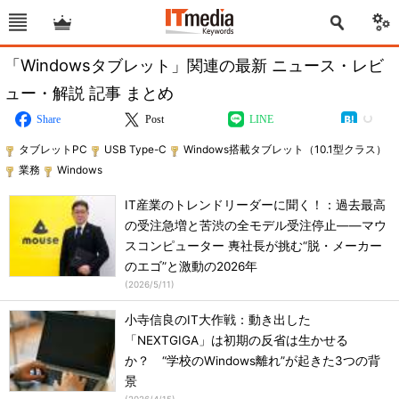
「Windowsタブレット」関連の最新 ニュース・レビ
ュー・解説 記事 まとめ
Share
Post
LINE
タブレットPC
USB Type-C
Windows搭載タブレット（10.1型クラス）
業務
Windows
IT産業のトレンドリーダーに聞く！：過去最高
の受注急増と苦渋の全モデル受注停止――マウ
スコンピューター 軣社長が挑む“脱・メーカー
のエゴ”と激動の2026年
(
2026/5/11
)
小寺信良のIT大作戦：動き出した
「NEXTGIGA」は初期の反省は生かせる
か？ “学校のWindows離れ”が起きた3つの背
景