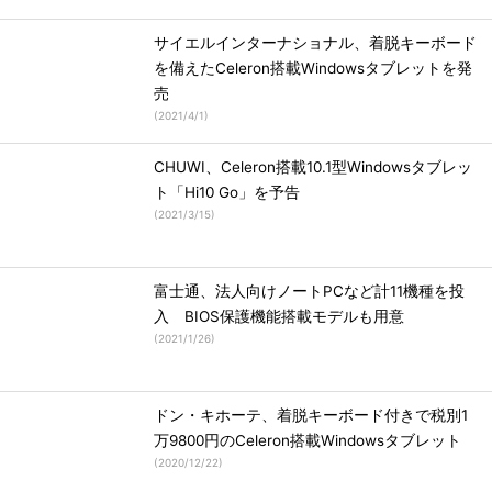
サイエルインターナショナル、着脱キーボード
を備えたCeleron搭載Windowsタブレットを発
売
(
2021/4/1
)
CHUWI、Celeron搭載10.1型Windowsタブレッ
ト「Hi10 Go」を予告
(
2021/3/15
)
富士通、法人向けノートPCなど計11機種を投
入 BIOS保護機能搭載モデルも用意
(
2021/1/26
)
ドン・キホーテ、着脱キーボード付きで税別1
万9800円のCeleron搭載Windowsタブレット
(
2020/12/22
)