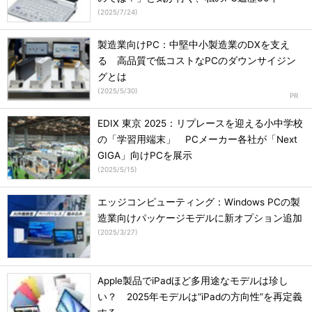
(
2025/7/24
)
製造業向けPC：中堅中小製造業のDXを支え
る 高品質で低コストなPCのダウンサイジン
グとは
(
2025/5/30
)
EDIX 東京 2025：リプレースを迎える小中学校
の「学習用端末」 PCメーカー各社が「Next
GIGA」向けPCを展示
(
2025/5/15
)
エッジコンピューティング：Windows PCの製
造業向けパッケージモデルに新オプション追加
(
2025/3/27
)
Apple製品でiPadほど多用途なモデルは珍し
い？ 2025年モデルは“iPadの方向性”を再定義