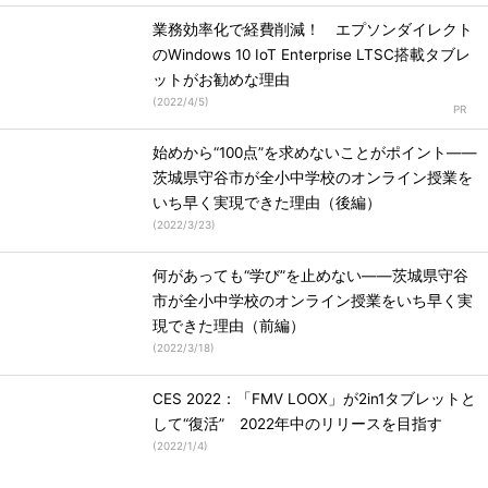
業務効率化で経費削減！ エプソンダイレクト
のWindows 10 IoT Enterprise LTSC搭載タブレ
ットがお勧めな理由
(
2022/4/5
)
始めから“100点”を求めないことがポイント――
茨城県守谷市が全小中学校のオンライン授業を
いち早く実現できた理由（後編）
(
2022/3/23
)
何があっても“学び”を止めない――茨城県守谷
市が全小中学校のオンライン授業をいち早く実
現できた理由（前編）
(
2022/3/18
)
CES 2022：「FMV LOOX」が2in1タブレットと
して“復活” 2022年中のリリースを目指す
(
2022/1/4
)