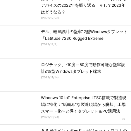
デバイスの2022年を振り返る そして2023年
はどうなる？
(
2022/12/28
)
デル、軽量設計の堅牢12型Windowsタブレット
「Latitude 7230 Rugged Extreme」
(
2022/12/2
)
ロジテック、-10度～50度で動作可能な堅牢設
計の8型Windowsタブレット端末
(
2022/11/14
)
Windows 10 IoT Enterprise LTSC搭載で製造現
場に特化：“紙頼み”な製造現場から脱却、工場
スマート化へと導くタブレット＆PC活用法
(
2022/10/24
)
ある日のペン・ボード・ガジェット：ワコムの