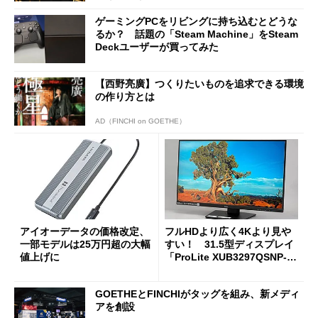
ゲーミングPCをリビングに持ち込むとどうな
るか？ 話題の「Steam Machine」をSteam
Deckユーザーが買ってみた
【西野亮廣】つくりたいものを追求できる環境
の作り方とは
AD（FINCHI on GOETHE）
アイオーデータの価格改定、
フルHDより広く4Kより見や
一部モデルは25万円超の大幅
すい！ 31.5型ディスプレイ
値上げに
「ProLite XUB3297QSNP-B
1J」がテレワークにピッタリ
な理由
GOETHEとFINCHIがタッグを組み、新メディ
アを創設