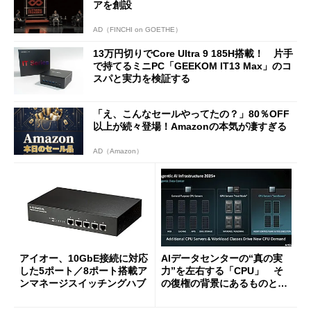
アを創設
AD（FINCHI on GOETHE）
13万円切りでCore Ultra 9 185H搭載！ 片手
で持てるミニPC「GEEKOM IT13 Max」のコ
スパと実力を検証する
「え、こんなセールやってたの？」80％OFF
以上が続々登場！Amazonの本気が凄すぎる
AD（Amazon）
アイオー、10GbE接続に対応
AIデータセンターの“真の実
した5ポート／8ポート搭載ア
力”を左右する「CPU」 そ
ンマネージスイッチングハブ
の復権の背景にあるものと
は？