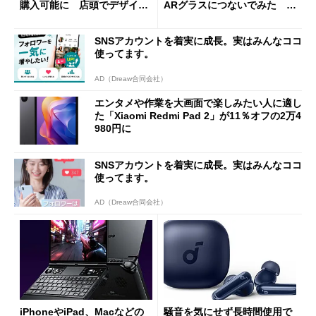
購入可能に 店頭でデザイン
ARグラスにつないでみた ゲ
や質感を確認しながら購入可
ーム体験や実用性は？
能
SNSアカウントを着実に成長。実はみんなココ
使ってます。
AD（Dreaw合同会社）
エンタメや作業を大画面で楽しみたい人に適し
た「Xiaomi Redmi Pad 2」が11％オフの2万4
980円に
SNSアカウントを着実に成長。実はみんなココ
使ってます。
AD（Dreaw合同会社）
iPhoneやiPad、Macなどの
騒音を気にせず長時間使用で