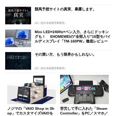
新製品を予想する
競馬予想サイトの真実、暴露します。
AD（他力本願運営事務局）
Mini LED×240Hz×ペン入力、さらにドッキン
グも！ EHOMEWEIの"全部入り"16型モバイ
ルディスプレイ「TM-160PW」徹底レビュー
その買い方、もう限界かもしれない。
AD（他力本願運営事務局）
ノジマの「VAIO Shop in Sh
苦労して手に入れた「Steam
op」でカスタマイズVAIOを
Controller」をPC／スマホ／