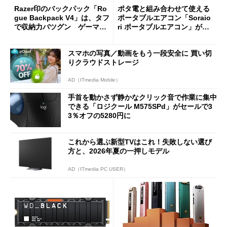
Razer印のバックパック「Ro
ポタ電と組み合わせて使える
gue Backpack V4」は、タフ
ポータブルエアコン「Soraio
で収納力バツグン ゲーマー
ri ポータブルエアコン」がセ
じゃなくても欲しくなる
ールで16％オフの2万9980円
に
スマホの写真／動画をもう一段安全に 買い切
りクラウドストレージ
AD（ITmedia Mobile）
手首を動かさず静かなクリック音で作業に集中
できる「ロジクール M575SPd」がセールで3
3％オフの5280円に
これから選ぶ新型TVはこれ！失敗しない選び
方と、2026年夏の一押しモデル
AD（ITmedia PC USER）