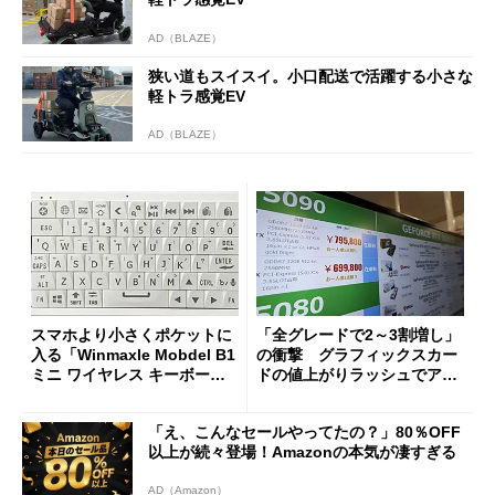
AD（BLAZE）
狭い道もスイスイ。小口配送で活躍する小さな
軽トラ感覚EV
AD（BLAZE）
スマホより小さくポケットに
「全グレードで2～3割増し」
入る「Winmaxle Mobdel B1
の衝撃 グラフィックスカー
ミニ ワイヤレス キーボー
ドの値上がりラッシュでアキ
ド」がセールで10％オフの37
バの購入制限が深刻化
94円に
「え、こんなセールやってたの？」80％OFF
以上が続々登場！Amazonの本気が凄すぎる
AD（Amazon）