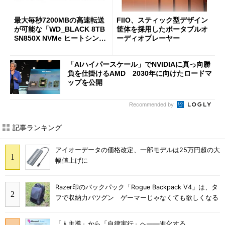
最大毎秒7200MBの高速転送
FIIO、スティック型デザイン
が可能な「WD_BLACK 8TB
筐体を採用したポータブルオ
SN850X NVMe ヒートシンク
ーディオプレーヤー
付き」が18％オフの17万508
7円に
「AIハイパースケール」でNVIDIAに真っ向勝
負を仕掛けるAMD 2030年に向けたロードマ
ップを公開
Recommended by
記事ランキング
アイオーデータの価格改定、一部モデルは25万円超の大
幅値上げに
Razer印のバックパック「Rogue Backpack V4」は、タ
フで収納力バツグン ゲーマーじゃなくても欲しくなる
「人主導」から「自律実行」へ――進化する