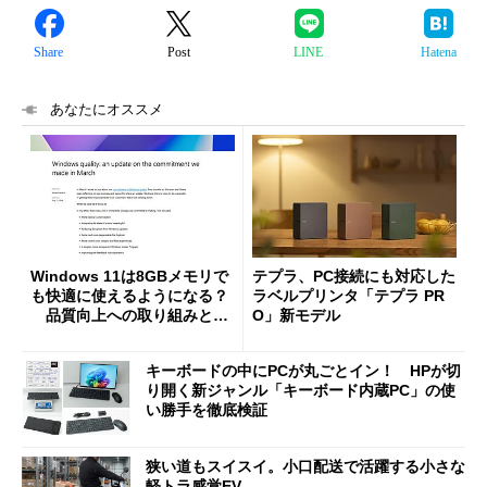
Share
Post
LINE
Hatena
あなたにオススメ
Windows 11は8GBメモリで
テプラ、PC接続にも対応した
も快適に使えるようになる？
ラベルプリンタ「テプラ PR
品質向上への取り組みと
O」新モデル
「26H2」に向けた中間報告
キーボードの中にPCが丸ごとイン！ HPが切
り開く新ジャンル「キーボード内蔵PC」の使
い勝手を徹底検証
狭い道もスイスイ。小口配送で活躍する小さな
軽トラ感覚EV