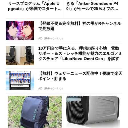
リースプログラム「Apple U
きる「Anker Soundcore P4
pgrade」が米国でスタート／
0i」がセールで25％オフの59
Bluetooth LEの新規格「Blu
90円に
etooth High Data Throughp
【登録不要＆完全無料】神の雫がRチャンネル
ut」が明...
で見放題
AD（Rチャンネル）
10万円台で手に入る、理想の座り心地 電動
サポート＆ストレッチ機能が魅力のエルゴノミ
クスチェア「LiberNovo Omni Gen」を試す
【無料】ウェザーニュース配信中！視聴で楽天
ポイント貯まる
AD（Rチャンネル）