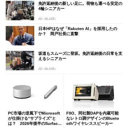
免許返納後の新しい足に。荷物も運べる安定の
4輪シニアカー
AD（BLAZE）
日本HPはなぜ「Rakuten AI」を採用したの
か？ 岡戸社長に直撃
坂道もスムーズに登坂。免許返納後の日常を支
えるシニアカー
AD（BLAZE）
PC市場の逆風下でMicrosoft
FIIO、同社製DAPを内蔵可能
が仕掛ける“サプライズ”と
なレトロ調デザインのBlueto
は？ 2026年後半のSurface
othワイヤレススピーカー