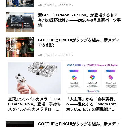
AD（FINCHI on GOETHE）
新GPU「Radeon RX 9050」が登場するもア
キバの反応は静か――2026年8月最新パーツ事
情
GOETHEとFINCHIがタッグを組み、新メディ
アを創設
AD（FINCHI on GOETHE）
空飛ぶジンバルカメラ「HOV
「人主導」から「自律実行」
ERAir VERSA」登場 手持ち
へ――進化する「Microsoft
スタイルからカメラドローン
365 Copilot」の新機能とエ
に合体変形
ージェントAIの現在地
GOETHEとFINCHIがタッグを組み、新メディ