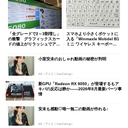
「全グレードで2～3割増し」
スマホより小さくポケットに
の衝撃 グラフィックスカー
入る「Winmaxle Mobdel B1
ドの値上がりラッシュでアキ
ミニ ワイヤレス キーボー
バの購入制限が深刻化
ド」がセールで10％オフの37
94円に
小室安未のおしゃれ動画の秘密が判明
AD（アドビ｜CanCam.jp）
新GPU「Radeon RX 9050」が登場するもア
キバの反応は静か――2026年8月最新パーツ事
情
安未も感動♡唯一無二の動画が作れる♪
AD（アドビ｜CanCam.jp）