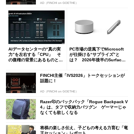
AD（FINCHI on GOETHE）
AIデータセンターの“真の実
PC市場の逆風下でMicrosoft
力”を左右する「CPU」 そ
が仕掛ける“サプライズ”と
の復権の背景にあるものと
は？ 2026年後半のSurface
は？
新製品を予想する
FINCHI主催「IVS2026」トークセッションが
話題に！
AD（FINCHI on GOETHE）
Razer印のバックパック「Rogue Backpack V
4」は、タフで収納力バツグン ゲーマーじゃ
なくても欲しくなる
将棋の楽しさ伝え、子どもの考える力育む「竜
王セッション」レポート