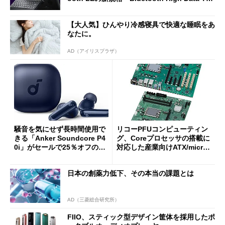
oughput」が明...
【大人気】ひんやり冷感寝具で快適な睡眠をあ
なたに。
AD（アイリスプラザ）
騒音を気にせず長時間使用で
リコーPFUコンピューティン
きる「Anker Soundcore P4
グ、Coreプロセッサの搭載に
0i」がセールで25％オフの59
対応した産業向けATX/micro
90円に
ATXマザーボード
日本の創薬力低下、その本当の課題とは
AD（三菱総合研究所）
FIIO、スティック型デザイン筐体を採用したポ