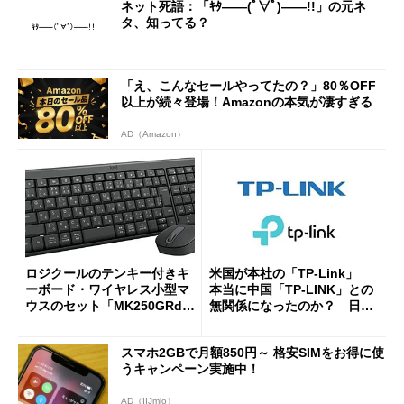
ネット死語：「ｷﾀ――(ﾟ∀ﾟ)――!!」の元ネ
タ、知ってる？
「え、こんなセールやってたの？」80％OFF
以上が続々登場！Amazonの本気が凄すぎる
AD（Amazon）
ロジクールのテンキー付きキ
米国が本社の「TP-Link」
ーボード・ワイヤレス小型マ
本当に中国「TP-LINK」との
ウスのセット「MK250GRd」
無関係になったのか？ 日本
がセールで15％オフの2980円
法人に聞く
に
スマホ2GBで月額850円～ 格安SIMをお得に使
うキャンペーン実施中！
AD（IIJmio）