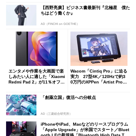
【西野亮廣】ビジネス書最新刊『北極星 僕た
ちはどう働くか』
AD（FINCHI on GOETHE）
エンタメや作業を大画面で楽
Wacom「Cintiq Pro」に迫る
しみたい人に適した「Xiaomi
実力 27型4K／120Hzで約3
Redmi Pad 2」が11％オフの
0万円のXPPen「Artist Pro 2
2万4980円に
7（Gen 2）」でお絵描きして
分かった魅力と妥協点
「創薬立国」復活への分岐点
AD（三菱総合研究所）
iPhoneやiPad、Macなどのリースプログラム
「Apple Upgrade」が米国でスタート／Bluet
ooth LEの新規格「Bluetooth High Data Thr