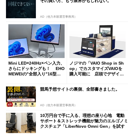
その買い方、もう限界かもしれない。
AD（他力本願運営事務局）
Mini LED×240Hz×ペン入力、
ノジマの「VAIO Shop in Sh
さらにドッキングも！ EHO
op」でカスタマイズVAIOを
MEWEIの"全部入り"16型モ
購入可能に 店頭でデザイン
バイルディスプレイ「TM-16
や質感を確認しながら購入可
0PW」徹底レビュー
能
競馬予想サイトの裏側、全部書きました。
AD（他力本願運営事務局）
10万円台で手に入る、理想の座り心地 電動
サポート＆ストレッチ機能が魅力のエルゴノミ
クスチェア「LiberNovo Omni Gen」を試す