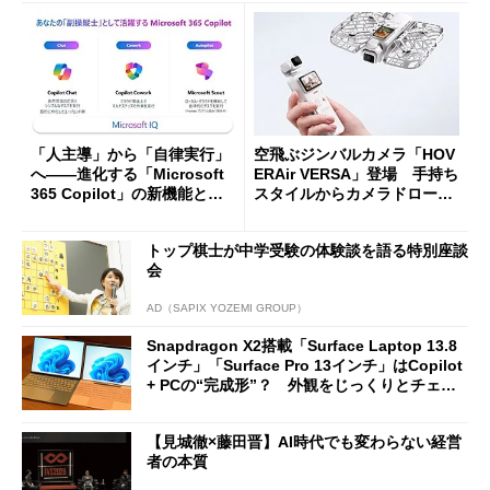
「人主導」から「自律実行」
空飛ぶジンバルカメラ「HOV
へ――進化する「Microsoft
ERAir VERSA」登場 手持ち
365 Copilot」の新機能とエ
スタイルからカメラドローン
ージェントAIの現在地
に合体変形
トップ棋士が中学受験の体験談を語る特別座談
会
AD（SAPIX YOZEMI GROUP）
Snapdragon X2搭載「Surface Laptop 13.8
インチ」「Surface Pro 13インチ」はCopilot
+ PCの“完成形”？ 外観をじっくりとチェッ
クしてみた
【見城徹×藤田晋】AI時代でも変わらない経営
者の本質