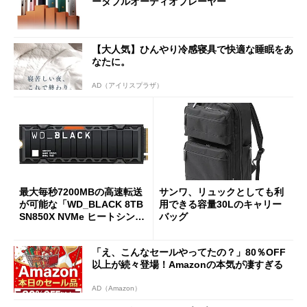
ータブルオーディオプレーヤー
【大人気】ひんやり冷感寝具で快適な睡眠をあ
なたに。
AD（アイリスプラザ）
最大毎秒7200MBの高速転送
サンワ、リュックとしても利
が可能な「WD_BLACK 8TB
用できる容量30Lのキャリー
SN850X NVMe ヒートシンク
バッグ
付き」が18％オフの17万508
7円に
「え、こんなセールやってたの？」80％OFF
以上が続々登場！Amazonの本気が凄すぎる
AD（Amazon）