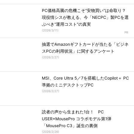
PC価格高騰の危機こそ“安物買い”は命取り？
現役情シスが教える、今「NECPC」製PCを選
ぶべき“運用コスト”の真実
(
2026/3/11
)
抽選でAmazonギフトカードが当たる「ビジネ
スPCの利用状況」に関するアンケート
(
2026/2/27
)
MSI、Core Ultra 5／7を搭載したCopilot＋ PC
準拠のミニデスクトップPC
(
2026/2/27
)
読者の声から生まれた1台！ PC
USER×MousePro コラボモデル第1弾
「MousePro C3」誕生の裏側
(
2026/2/26
)