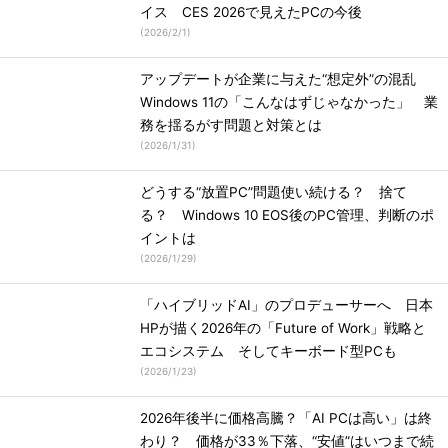
イス CES 2026で見えたPCの今後
(
2026/2/1
)
アップデートが企業に与えた“想定外”の混乱
Windows 11の「こんなはずじゃなかった」 業
務を揺るがす問題と対策とは
(
2026/1/31
)
どうする“放置PC”問題使い続ける？ 捨て
る？ Windows 10 EOS後のPC管理、判断のポ
イントは
(
2026/1/29
)
「ハイブリッドAI」のプロデューサーへ 日本
HPが描く2026年の「Future of Work」戦略と
エコシステム そしてキーボード型PCも
(
2026/1/23
)
2026年後半に価格高騰？「AI PCは高い」は終
わり？ 価格が33％下落、“安値”はいつまで続