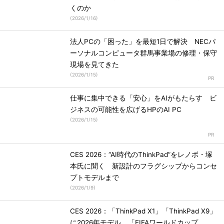
くのか
(
2026/1/16
)
法人PCの「困った」を最短1日で解決 NECパ
ーソナルコンピュータ群馬事業場の修理・保守
現場を見てきた
(
2026/1/15
)
仕事に集中できる「安心」をAIがもたらす ビ
ジネスの可能性を広げるHPのAI PC
(
2026/1/15
)
CES 2026：“AI時代のThinkPad”をレノボ・塚
本氏に聞く 新設計のフラグシップからコンセ
プトモデルまで
(
2026/1/9
)
CES 2026：「ThinkPad X1」「ThinkPad X9」
に2026年モデル 「FIFAワールドカップ