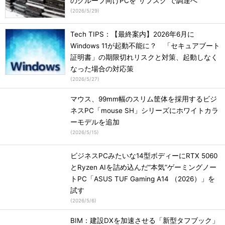
のグループ向けPCを“サブスク”で調達へ
(
2026/5/29
)
Tech TIPS：【最終案内】2026年6月に
Windows 11が起動不能に？ 「セキュアブート
証明書」の期限切れリスクと対策、起動しなく
なった場合の対応策
(
2026/5/27
)
マウス、99mm幅のスリム筐体を採用するビジ
ネスPC「mouse SH」シリーズにホワイトカラ
ーモデルを追加
(
2026/5/15
)
ビジネスPCみたいな14型ボディーにRTX 5060
とRyzen AIを詰め込んだ“本気”ゲーミングノー
トPC「ASUS TUF Gaming A14 （2026）」を
試す
(
2026/5/6
)
BIM：建設DXを加速させる「新型タフブック」