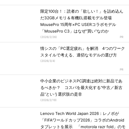
限定100台！：読者の「欲しい！」を詰め込ん
だ32GBメモリ＆有機EL搭載モデル登場
MousePro 15周年×PC USERコラボモデル
「MousePro C3」はなぜ“買い”なのか
(
2026/2/26
)
情シスの「PC選定疲れ」を解消 4つのワーク
スタイルで考える、適切なモデルの選び方
(
2026/3/4
)
中小企業のビジネスPC調達は絶対に新品であ
るべきか？ コスパを最大化する“中古／新古
品”という選択肢の是非
(
2026/2/19
)
Lenovo Tech World Japan 2026：レノボが
「FIFAワールドカップ2026」コラボのAndroid
タブレットを展示 「motorola razr fold」のモ