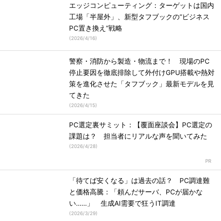
エッジコンピューティング：ターゲットは国内
工場「半屋外」、新型タフブックの“ビジネス
PC置き換え”戦略
(
2026/4/16
)
警察・消防から製造・物流まで！ 現場のPC
停止要因を徹底排除して外付けGPU搭載や熱対
策を進化させた「タフブック」最新モデルを見
てきた
(
2026/4/15
)
PC選定裏サミット：【覆面座談会】PC選定の
課題は？ 担当者にリアルな声を聞いてみた
(
2026/4/28
)
「待てば安くなる」は過去の話？ PC調達難
と価格高騰：「頼んだサーバ、PCが届かな
い……」 生成AI需要で狂うIT調達
(
2026/3/29
)