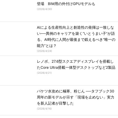
登場 BIM用の外付けGPUモデルも
(
2026/4/30
)
AIによる生産性向上と創造性の発揮は一致しな
い──異例のキャリアを築く“いとうまい子”が語
る、AI時代に人間が最後まで鍛えるべき“唯一の
能力”とは？
(
2026/4/24
)
レノボ、27.6型スクエアディスプレイを搭載し
たCore Ultra搭載一体型デスクトップなど2製品
(
2026/4/21
)
バケツ水攻めに極寒、粉じん ──タフブック30
周年の新モデルが示す「現場を止めない」実力
を新人記者が目撃した
(
2026/4/16
)