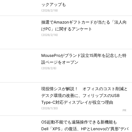
ックアップも
(
2026/2/18
)
抽選でAmazonギフトカードが当たる「法人向
けPC」に関するアンケート
(
2026/2/16
)
MouseProがブランド設立15周年を記念した特
設ページをオープン
(
2026/2/6
)
現役情シスが解説！ オフィスのコスト削減と
デスク環境の改善に、フィリップスのUSB
Type-C対応ディスプレイが役立つ理由
(
2026/1/30
)
OS起動不能でも遠隔操作できる新機能も
Dell「XPS」の復活、HPとLenovoの“異形”デバ