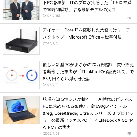
トPCを刷新 ITのプロが実感した「1キロ未満
で16時間駆動」する最新モデルの実力
(
2026/7/15
)
アイオー、Core i3を搭載した業務向けミニデ
スクトップ Microsoft Officeを標準付属
(
2026/7/8
)
欲しい新型PCがまさかの70万円超!? 買い換え
を断念した筆者が「ThinkPadの保証再延長」で
65万円くらい浮かせた話
(
2026/7/3
)
現場を知る情シスが斬る！ AI時代のビジネス
PCに求められる条件と、約999g／インテル
&reg; Core&trade; Ultra X シリーズ 3 プロセッ
サーの最新ビジネスPC「HP EliteBook X G2i 14
AI PC」の実力
(
2026/7/28
)