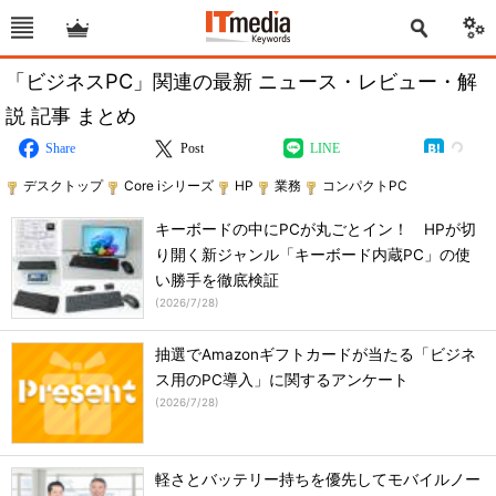
「ビジネスPC」関連の最新 ニュース・レビュー・解
説 記事 まとめ
Share
Post
LINE
デスクトップ
Core iシリーズ
HP
業務
コンパクトPC
キーボードの中にPCが丸ごとイン！ HPが切
り開く新ジャンル「キーボード内蔵PC」の使
い勝手を徹底検証
(
2026/7/28
)
抽選でAmazonギフトカードが当たる「ビジネ
ス用のPC導入」に関するアンケート
(
2026/7/28
)
軽さとバッテリー持ちを優先してモバイルノー