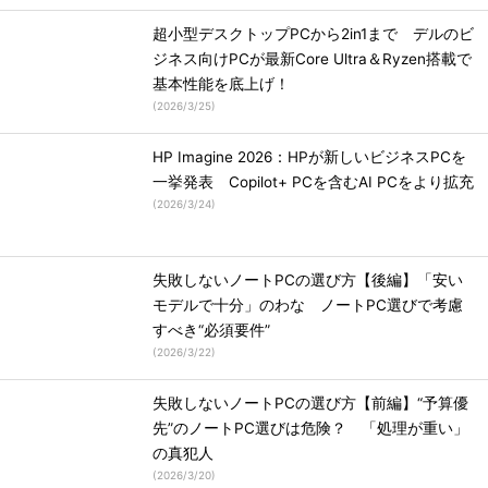
超小型デスクトップPCから2in1まで デルのビ
ジネス向けPCが最新Core Ultra＆Ryzen搭載で
基本性能を底上げ！
(
2026/3/25
)
HP Imagine 2026：HPが新しいビジネスPCを
一挙発表 Copilot+ PCを含むAI PCをより拡充
(
2026/3/24
)
失敗しないノートPCの選び方【後編】「安い
モデルで十分」のわな ノートPC選びで考慮
すべき“必須要件”
(
2026/3/22
)
失敗しないノートPCの選び方【前編】“予算優
先”のノートPC選びは危険？ 「処理が重い」
の真犯人
(
2026/3/20
)