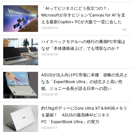
「AIってビジネスにどう役立つの？」
Microsoftが示すビジョン“Canvas for AI”を支
える最新Copilot+ PCが大阪で一堂に会した
(
2026/6/22
)
ハイスペックモデルへの移行の裏側PC市場は
なぜ「本体価格値上げ」でも増収なのか？
(
2026/6/19
)
ASUSが法人向けPC市場に本腰 攻略の先兵と
なる「ExpertBook Ultra」の頑丈さと高い性
能、ジョニー会長が語る日本への思い
(
2026/6/18
)
約1.1kgボディーにCore Ultra X7＆64GBメモリ
を凝縮！ ASUSの最高峰AIビジネス
PC「ExpertBook Ultra」の実力
(
2026/6/17
)