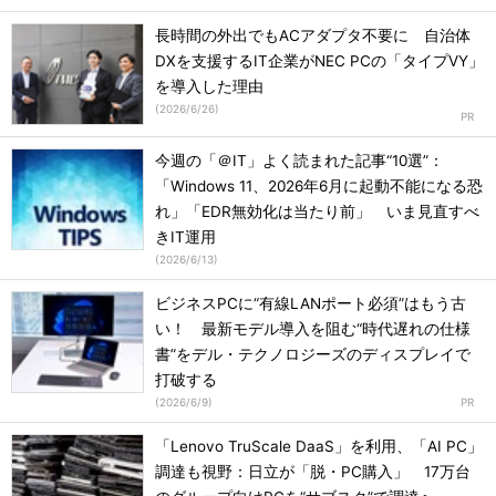
長時間の外出でもACアダプタ不要に 自治体
DXを支援するIT企業がNEC PCの「タイプVY」
を導入した理由
(
2026/6/26
)
今週の「＠IT」よく読まれた記事“10選”：
「Windows 11、2026年6月に起動不能になる恐
れ」「EDR無効化は当たり前」 いま見直すべ
きIT運用
(
2026/6/13
)
ビジネスPCに“有線LANポート必須”はもう古
い！ 最新モデル導入を阻む“時代遅れの仕様
書”をデル・テクノロジーズのディスプレイで
打破する
(
2026/6/9
)
「Lenovo TruScale DaaS」を利用、「AI PC」
調達も視野：日立が「脱・PC購入」 17万台